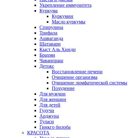
Укрепление иммунитета
Куркума
Куркумин
Масло куркумы
Спирулина
Трифала
Ашваганда
Шатавари
Кыст Аль Хинди
Брахми
Чаванпраш
Детокс
Восстановление печени
Очищение организма
Очищение лимфатической системы
Похудение
Для мужчин
Для женщин
Для детей
Гудучи
Арджуна
Туласи
Гинкго билоба
КРАСОТА