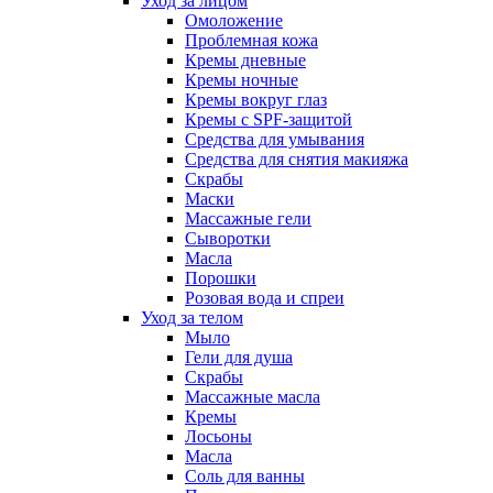
Уход за лицом
Омоложение
Проблемная кожа
Кремы дневные
Кремы ночные
Кремы вокруг глаз
Кремы с SPF-защитой
Средства для умывания
Средства для снятия макияжа
Скрабы
Маски
Массажные гели
Сыворотки
Масла
Порошки
Розовая вода и спреи
Уход за телом
Мыло
Гели для душа
Скрабы
Массажные масла
Кремы
Лосьоны
Масла
Соль для ванны