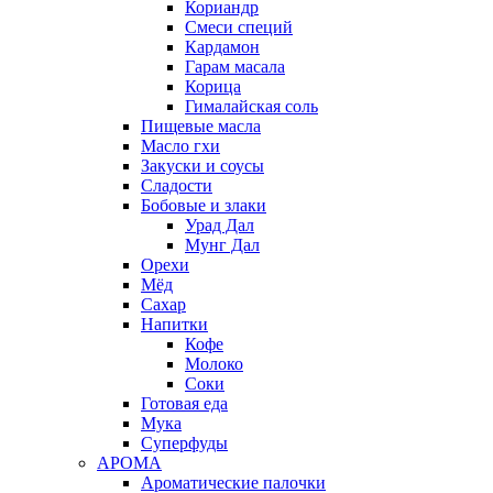
Кориандр
Смеси специй
Кардамон
Гарам масала
Корица
Гималайская соль
Пищевые масла
Масло гхи
Закуски и соусы
Сладости
Бобовые и злаки
Урад Дал
Мунг Дал
Орехи
Мёд
Сахар
Напитки
Кофе
Молоко
Соки
Готовая еда
Мука
Суперфуды
АРОМА
Ароматические палочки