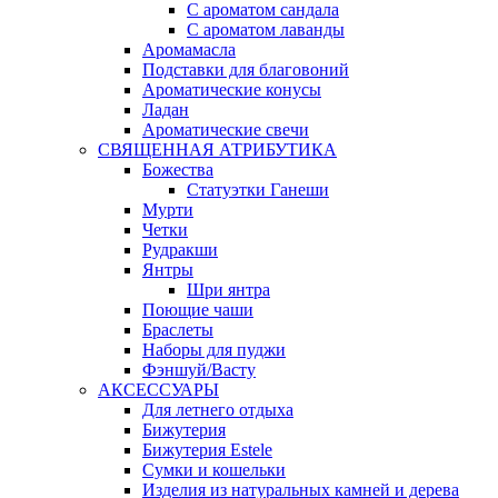
С ароматом сандала
С ароматом лаванды
Аромамасла
Подставки для благовоний
Ароматические конусы
Ладан
Ароматические свечи
СВЯЩЕННАЯ АТРИБУТИКА
Божества
Статуэтки Ганеши
Мурти
Четки
Рудракши
Янтры
Шри янтра
Поющие чаши
Браслеты
Наборы для пуджи
Фэншуй/Васту
АКСЕССУАРЫ
Для летнего отдыха
Бижутерия
Бижутерия Estele
Сумки и кошельки
Изделия из натуральных камней и дерева