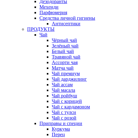
Дезодоранты
Мехенди
Парфюмерия
Средства личной гигиены
Антисептики
ПРОДУКТЫ
Чай
Чёрный чай
Зелёный чай
Белый чай
Травяной чай
Ассорти чая
Матча чай
Чай премиум
Чай дарджилинг
Чай ассам
Чай масала
Чай ройбуш
Чай с корицей
Чай с кардамоном
Чай с тулси
Чай с розой
Приправы и специи
Куркума
Перец