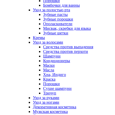
Порошки
Бомбочки для ванны
Уход за полостью рта
Зубные пасты
Зубные порошки
Ополаскиватели
Мисвак, скребки для языка
Зубные щетки
Кремы
Уход за волосами
Средства против выпадения
Средства против перхоти
Шампуни
Кондиционеры
Маски
Масла
Хна, Индиго
Краска
Порошки
Сухие шампуни
Тричуп
Уход за руками
Уход за ногами
Декоративная косметика
Мужская косметика