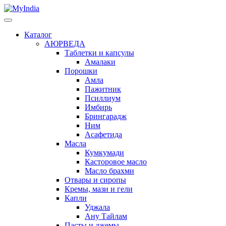
Каталог
АЮРВЕДА
Таблетки и капсулы
Амалаки
Порошки
Амла
Пажитник
Псиллиум
Имбирь
Брингарадж
Ним
Асафетида
Масла
Кумкумади
Касторовое масло
Масло брахми
Отвары и сиропы
Кремы, мази и гели
Капли
Уджала
Ану Тайлам
Пасты и джемы