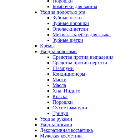
Порошки
Бомбочки для ванны
Уход за полостью рта
Зубные пасты
Зубные порошки
Ополаскиватели
Мисвак, скребки для языка
Зубные щетки
Кремы
Уход за волосами
Средства против выпадения
Средства против перхоти
Шампуни
Кондиционеры
Маски
Масла
Хна, Индиго
Краска
Порошки
Сухие шампуни
Тричуп
Уход за руками
Уход за ногами
Декоративная косметика
Мужская косметика