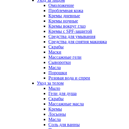
Уход за лицом
Омоложение
Проблемная кожа
Кремы дневные
Кремы ночные
Кремы вокруг глаз
Кремы с SPF-защитой
Средства для умывания
Средства для снятия макияжа
Скрабы
Маски
Массажные гели
Сыворотки
Масла
Порошки
Розовая вода и спреи
Уход за телом
Мыло
Гели для душа
Скрабы
Массажные масла
Кремы
Лосьоны
Масла
Соль для ванны