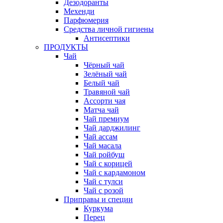
Дезодоранты
Мехенди
Парфюмерия
Средства личной гигиены
Антисептики
ПРОДУКТЫ
Чай
Чёрный чай
Зелёный чай
Белый чай
Травяной чай
Ассорти чая
Матча чай
Чай премиум
Чай дарджилинг
Чай ассам
Чай масала
Чай ройбуш
Чай с корицей
Чай с кардамоном
Чай с тулси
Чай с розой
Приправы и специи
Куркума
Перец