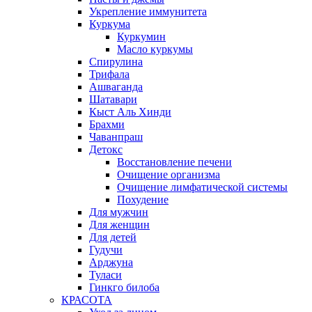
Укрепление иммунитета
Куркума
Куркумин
Масло куркумы
Спирулина
Трифала
Ашваганда
Шатавари
Кыст Аль Хинди
Брахми
Чаванпраш
Детокс
Восстановление печени
Очищение организма
Очищение лимфатической системы
Похудение
Для мужчин
Для женщин
Для детей
Гудучи
Арджуна
Туласи
Гинкго билоба
КРАСОТА