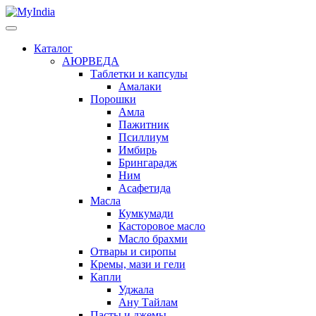
Каталог
АЮРВЕДА
Таблетки и капсулы
Амалаки
Порошки
Амла
Пажитник
Псиллиум
Имбирь
Брингарадж
Ним
Асафетида
Масла
Кумкумади
Касторовое масло
Масло брахми
Отвары и сиропы
Кремы, мази и гели
Капли
Уджала
Ану Тайлам
Пасты и джемы