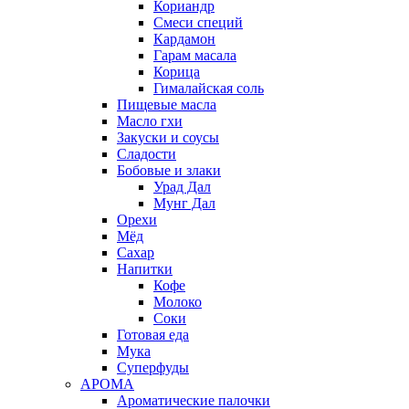
Кориандр
Смеси специй
Кардамон
Гарам масала
Корица
Гималайская соль
Пищевые масла
Масло гхи
Закуски и соусы
Сладости
Бобовые и злаки
Урад Дал
Мунг Дал
Орехи
Мёд
Сахар
Напитки
Кофе
Молоко
Соки
Готовая еда
Мука
Суперфуды
АРОМА
Ароматические палочки