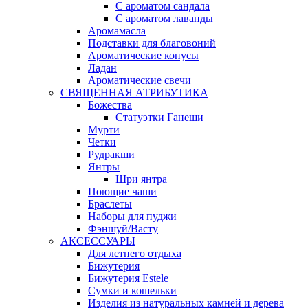
С ароматом сандала
С ароматом лаванды
Аромамасла
Подставки для благовоний
Ароматические конусы
Ладан
Ароматические свечи
СВЯЩЕННАЯ АТРИБУТИКА
Божества
Статуэтки Ганеши
Мурти
Четки
Рудракши
Янтры
Шри янтра
Поющие чаши
Браслеты
Наборы для пуджи
Фэншуй/Васту
АКСЕССУАРЫ
Для летнего отдыха
Бижутерия
Бижутерия Estele
Сумки и кошельки
Изделия из натуральных камней и дерева