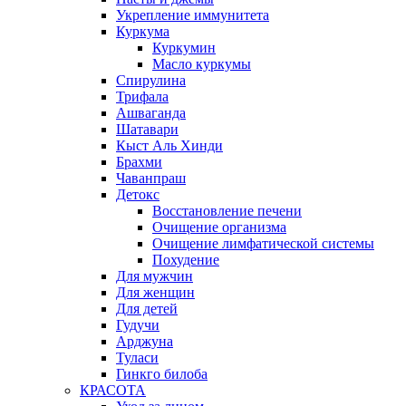
Укрепление иммунитета
Куркума
Куркумин
Масло куркумы
Спирулина
Трифала
Ашваганда
Шатавари
Кыст Аль Хинди
Брахми
Чаванпраш
Детокс
Восстановление печени
Очищение организма
Очищение лимфатической системы
Похудение
Для мужчин
Для женщин
Для детей
Гудучи
Арджуна
Туласи
Гинкго билоба
КРАСОТА