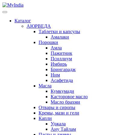
Каталог
АЮРВЕДА
Таблетки и капсулы
Амалаки
Порошки
Амла
Пажитник
Псиллиум
Имбирь
Брингарадж
Ним
Асафетида
Масла
Кумкумади
Касторовое масло
Масло брахми
Отвары и сиропы
Кремы, мази и гели
Капли
Уджала
Ану Тайлам
Пасты и джемы