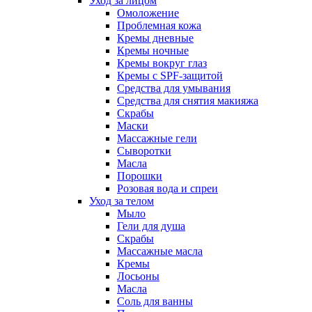
Уход за лицом
Омоложение
Проблемная кожа
Кремы дневные
Кремы ночные
Кремы вокруг глаз
Кремы с SPF-защитой
Средства для умывания
Средства для снятия макияжа
Скрабы
Маски
Массажные гели
Сыворотки
Масла
Порошки
Розовая вода и спреи
Уход за телом
Мыло
Гели для душа
Скрабы
Массажные масла
Кремы
Лосьоны
Масла
Соль для ванны