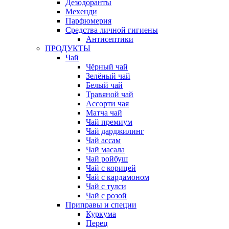
Дезодоранты
Мехенди
Парфюмерия
Средства личной гигиены
Антисептики
ПРОДУКТЫ
Чай
Чёрный чай
Зелёный чай
Белый чай
Травяной чай
Ассорти чая
Матча чай
Чай премиум
Чай дарджилинг
Чай ассам
Чай масала
Чай ройбуш
Чай с корицей
Чай с кардамоном
Чай с тулси
Чай с розой
Приправы и специи
Куркума
Перец