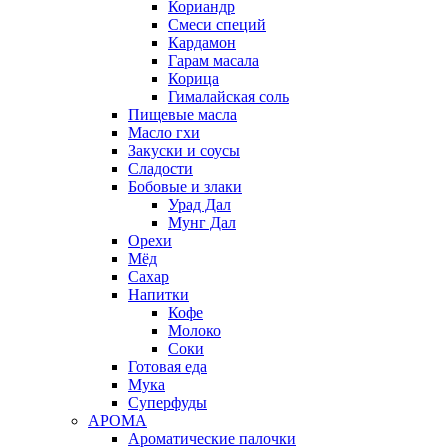
Кориандр
Смеси специй
Кардамон
Гарам масала
Корица
Гималайская соль
Пищевые масла
Масло гхи
Закуски и соусы
Сладости
Бобовые и злаки
Урад Дал
Мунг Дал
Орехи
Мёд
Сахар
Напитки
Кофе
Молоко
Соки
Готовая еда
Мука
Суперфуды
АРОМА
Ароматические палочки