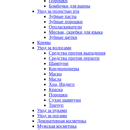
Порошки
Бомбочки для ванны
Уход за полостью рта
Зубные пасты
Зубные порошки
Ополаскиватели
Мисвак, скребки для языка
Зубные щетки
Кремы
Уход за волосами
Средства против выпадения
Средства против перхоти
Шампуни
Кондиционеры
Маски
Масла
Хна, Индиго
Краска
Порошки
Сухие шампуни
Тричуп
Уход за руками
Уход за ногами
Декоративная косметика
Мужская косметика