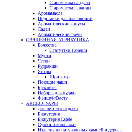
С ароматом сандала
С ароматом лаванды
Аромамасла
Подставки для благовоний
Ароматические конусы
Ладан
Ароматические свечи
СВЯЩЕННАЯ АТРИБУТИКА
Божества
Статуэтки Ганеши
Мурти
Четки
Рудракши
Янтры
Шри янтра
Поющие чаши
Браслеты
Наборы для пуджи
Фэншуй/Васту
АКСЕССУАРЫ
Для летнего отдыха
Бижутерия
Бижутерия Estele
Сумки и кошельки
Изделия из натуральных камней и дерева