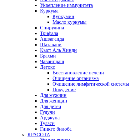
Укрепление иммунитета
Куркума
Куркумин
Масло куркумы
Спирулина
Трифала
Ашваганда
Шатавари
Кыст Аль Хинди
Брахми
Чаванпраш
Детокс
Восстановление печени
Очищение организма
Очищение лимфатической системы
Похудение
Для мужчин
Для женщин
Для детей
Гудучи
Арджуна
Туласи
Гинкго билоба
КРАСОТА