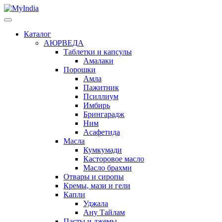
Каталог
АЮРВЕДА
Таблетки и капсулы
Амалаки
Порошки
Амла
Пажитник
Псиллиум
Имбирь
Брингарадж
Ним
Асафетида
Масла
Кумкумади
Касторовое масло
Масло брахми
Отвары и сиропы
Кремы, мази и гели
Капли
Уджала
Ану Тайлам
Пасты и джемы