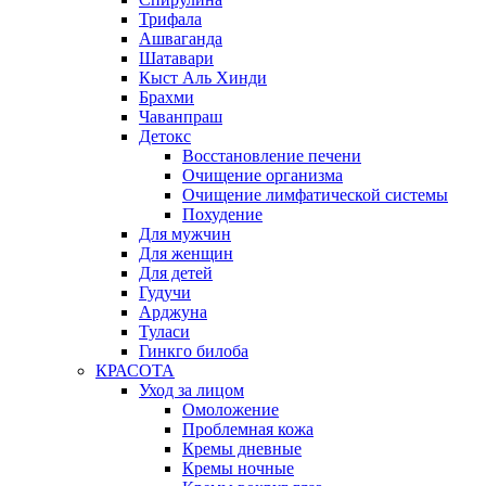
Трифала
Ашваганда
Шатавари
Кыст Аль Хинди
Брахми
Чаванпраш
Детокс
Восстановление печени
Очищение организма
Очищение лимфатической системы
Похудение
Для мужчин
Для женщин
Для детей
Гудучи
Арджуна
Туласи
Гинкго билоба
КРАСОТА
Уход за лицом
Омоложение
Проблемная кожа
Кремы дневные
Кремы ночные