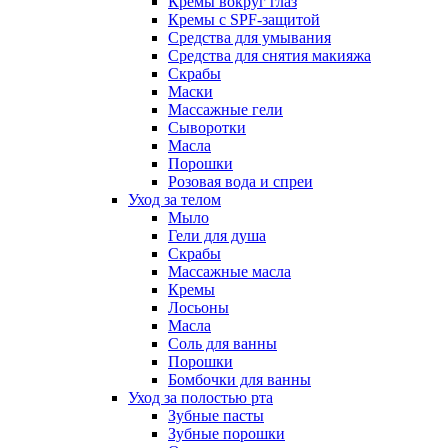
Кремы вокруг глаз
Кремы с SPF-защитой
Средства для умывания
Средства для снятия макияжа
Скрабы
Маски
Массажные гели
Сыворотки
Масла
Порошки
Розовая вода и спреи
Уход за телом
Мыло
Гели для душа
Скрабы
Массажные масла
Кремы
Лосьоны
Масла
Соль для ванны
Порошки
Бомбочки для ванны
Уход за полостью рта
Зубные пасты
Зубные порошки