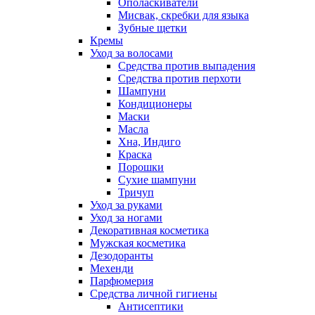
Ополаскиватели
Мисвак, скребки для языка
Зубные щетки
Кремы
Уход за волосами
Средства против выпадения
Средства против перхоти
Шампуни
Кондиционеры
Маски
Масла
Хна, Индиго
Краска
Порошки
Сухие шампуни
Тричуп
Уход за руками
Уход за ногами
Декоративная косметика
Мужская косметика
Дезодоранты
Мехенди
Парфюмерия
Средства личной гигиены
Антисептики