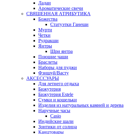
Ладан
Ароматические свечи
СВЯЩЕННАЯ АТРИБУТИКА
Божества
Статуэтки Ганеши
Мурти
Четки
Рудракши
Янтры
Шри янтра
Поющие чаши
Браслеты
Наборы для пуджи
Фэншуй/Васту
АКСЕССУАРЫ
Для летнего отдыха
Бижутерия
Бижутерия Estele
Сумки и кошельки
Изделия из натуральных камней и дерева
Наручные часы
Casio
Индийские шали
Зонтики от солнца
Канцтовары