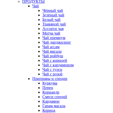
ПРОДУКТЫ
Чай
Чёрный чай
Зелёный чай
Белый чай
Травяной чай
Ассорти чая
Матча чай
Чай премиум
Чай дарджилинг
Чай ассам
Чай масала
Чай ройбуш
Чай с корицей
Чай с кардамоном
Чай с тулси
Чай с розой
Приправы и специи
Куркума
Перец
Кориандр
Смеси специй
Кардамон
Гарам масала
Корица