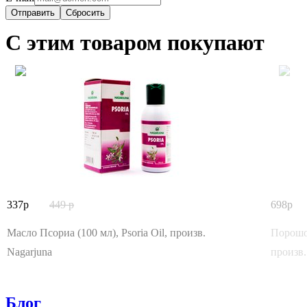
Сбросить
С этим товаром покупают
337
449
698
Масло Псориа (100 мл), Psoria Oil, произв.
Порошок
Nagarjuna
произв.
Блог