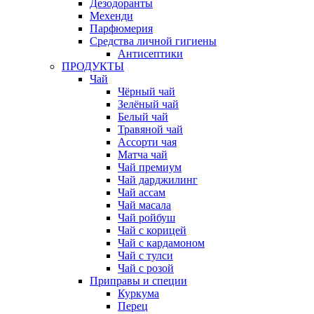
Дезодоранты
Мехенди
Парфюмерия
Средства личной гигиены
Антисептики
ПРОДУКТЫ
Чай
Чёрный чай
Зелёный чай
Белый чай
Травяной чай
Ассорти чая
Матча чай
Чай премиум
Чай дарджилинг
Чай ассам
Чай масала
Чай ройбуш
Чай с корицей
Чай с кардамоном
Чай с тулси
Чай с розой
Приправы и специи
Куркума
Перец