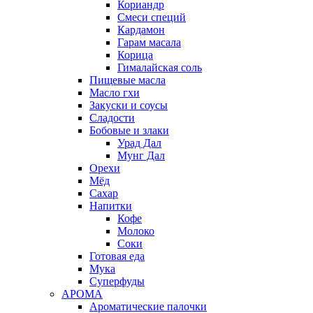
Кориандр
Смеси специй
Кардамон
Гарам масала
Корица
Гималайская соль
Пищевые масла
Масло гхи
Закуски и соусы
Сладости
Бобовые и злаки
Урад Дал
Мунг Дал
Орехи
Мёд
Сахар
Напитки
Кофе
Молоко
Соки
Готовая еда
Мука
Суперфуды
АРОМА
Ароматические палочки