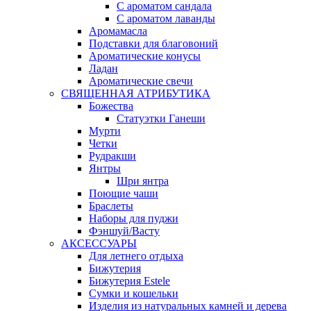
С ароматом сандала
С ароматом лаванды
Аромамасла
Подставки для благовоний
Ароматические конусы
Ладан
Ароматические свечи
СВЯЩЕННАЯ АТРИБУТИКА
Божества
Статуэтки Ганеши
Мурти
Четки
Рудракши
Янтры
Шри янтра
Поющие чаши
Браслеты
Наборы для пуджи
Фэншуй/Васту
АКСЕССУАРЫ
Для летнего отдыха
Бижутерия
Бижутерия Estele
Сумки и кошельки
Изделия из натуральных камней и дерева