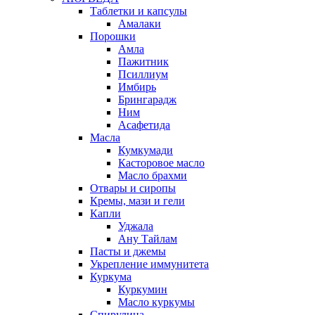
Таблетки и капсулы
Амалаки
Порошки
Амла
Пажитник
Псиллиум
Имбирь
Брингарадж
Ним
Асафетида
Масла
Кумкумади
Касторовое масло
Масло брахми
Отвары и сиропы
Кремы, мази и гели
Капли
Уджала
Ану Тайлам
Пасты и джемы
Укрепление иммунитета
Куркума
Куркумин
Масло куркумы
Спирулина