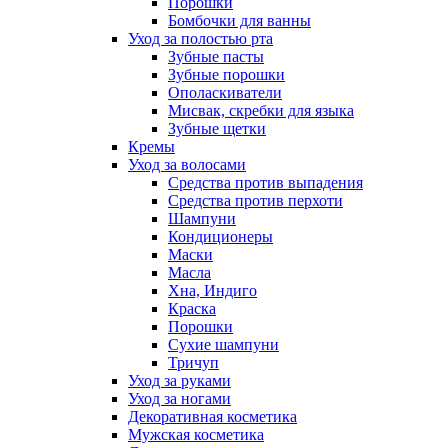
Порошки
Бомбочки для ванны
Уход за полостью рта
Зубные пасты
Зубные порошки
Ополаскиватели
Мисвак, скребки для языка
Зубные щетки
Кремы
Уход за волосами
Средства против выпадения
Средства против перхоти
Шампуни
Кондиционеры
Маски
Масла
Хна, Индиго
Краска
Порошки
Сухие шампуни
Тричуп
Уход за руками
Уход за ногами
Декоративная косметика
Мужская косметика