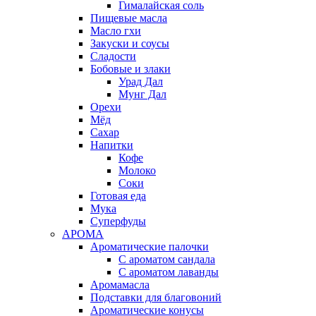
Гималайская соль
Пищевые масла
Масло гхи
Закуски и соусы
Сладости
Бобовые и злаки
Урад Дал
Мунг Дал
Орехи
Мёд
Сахар
Напитки
Кофе
Молоко
Соки
Готовая еда
Мука
Суперфуды
АРОМА
Ароматические палочки
С ароматом сандала
С ароматом лаванды
Аромамасла
Подставки для благовоний
Ароматические конусы