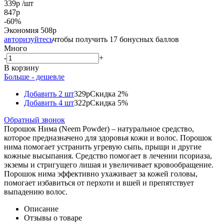
339
р
/шт
847
р
-
60
%
Экономия
508
р
авторизуйтесь
чтобы получить 17 бонусных баллов
Много
-
+
В корзину
Больше - дешевле
Добавить 2 шт
329р
Скидка 2%
Добавить 4 шт
322р
Скидка 5%
Обратный звонок
Порошок Нима (Neem Powder) – натуральное средство,
которое предназначено для здоровья кожи и волос. Порошок
нима помогает устранить угревую сыпь, прыщи и другие
кожные высыпания. Средство помогает в лечении псориаза,
экземы и стригущего лишая и увеличивает кровообращение.
Порошок нима эффективно ухаживает за кожей головы,
помогает избавиться от перхоти и вшей и препятствует
выпадению волос.
Описание
Отзывы о товаре