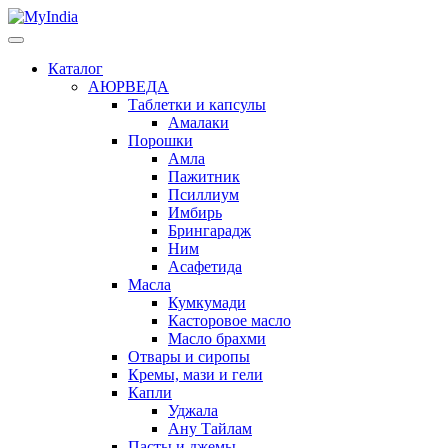
Каталог
АЮРВЕДА
Таблетки и капсулы
Амалаки
Порошки
Амла
Пажитник
Псиллиум
Имбирь
Брингарадж
Ним
Асафетида
Масла
Кумкумади
Касторовое масло
Масло брахми
Отвары и сиропы
Кремы, мази и гели
Капли
Уджала
Ану Тайлам
Пасты и джемы