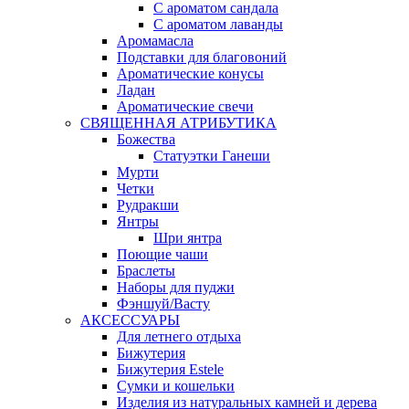
С ароматом сандала
С ароматом лаванды
Аромамасла
Подставки для благовоний
Ароматические конусы
Ладан
Ароматические свечи
СВЯЩЕННАЯ АТРИБУТИКА
Божества
Статуэтки Ганеши
Мурти
Четки
Рудракши
Янтры
Шри янтра
Поющие чаши
Браслеты
Наборы для пуджи
Фэншуй/Васту
АКСЕССУАРЫ
Для летнего отдыха
Бижутерия
Бижутерия Estele
Сумки и кошельки
Изделия из натуральных камней и дерева