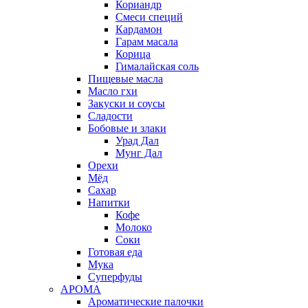
Кориандр
Смеси специй
Кардамон
Гарам масала
Корица
Гималайская соль
Пищевые масла
Масло гхи
Закуски и соусы
Сладости
Бобовые и злаки
Урад Дал
Мунг Дал
Орехи
Мёд
Сахар
Напитки
Кофе
Молоко
Соки
Готовая еда
Мука
Суперфуды
АРОМА
Ароматические палочки