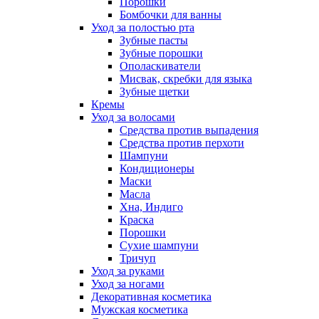
Порошки
Бомбочки для ванны
Уход за полостью рта
Зубные пасты
Зубные порошки
Ополаскиватели
Мисвак, скребки для языка
Зубные щетки
Кремы
Уход за волосами
Средства против выпадения
Средства против перхоти
Шампуни
Кондиционеры
Маски
Масла
Хна, Индиго
Краска
Порошки
Сухие шампуни
Тричуп
Уход за руками
Уход за ногами
Декоративная косметика
Мужская косметика