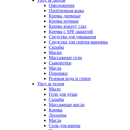
Уход за лицом
Омоложение
Проблемная кожа
Кремы дневные
Кремы ночные
Кремы вокруг глаз
Кремы с SPF-защитой
Средства для умывания
Средства для снятия макияжа
Скрабы
Маски
Массажные гели
Сыворотки
Масла
Порошки
Розовая вода и спреи
Уход за телом
Мыло
Гели для душа
Скрабы
Массажные масла
Кремы
Лосьоны
Масла
Соль для ванны