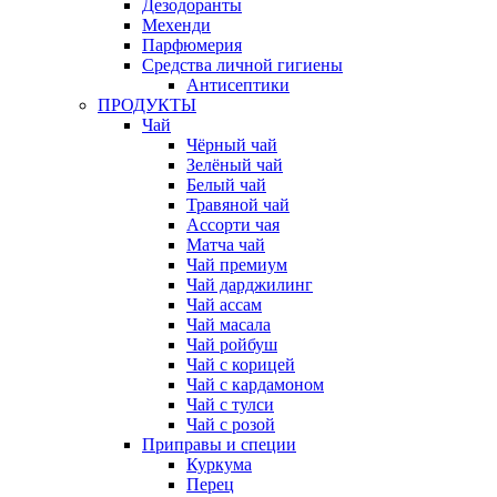
Дезодоранты
Мехенди
Парфюмерия
Средства личной гигиены
Антисептики
ПРОДУКТЫ
Чай
Чёрный чай
Зелёный чай
Белый чай
Травяной чай
Ассорти чая
Матча чай
Чай премиум
Чай дарджилинг
Чай ассам
Чай масала
Чай ройбуш
Чай с корицей
Чай с кардамоном
Чай с тулси
Чай с розой
Приправы и специи
Куркума
Перец