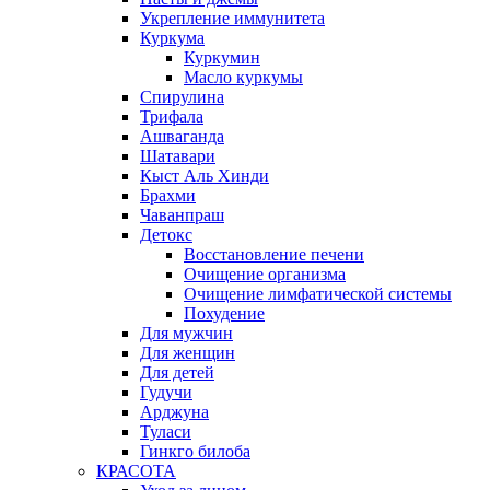
Укрепление иммунитета
Куркума
Куркумин
Масло куркумы
Спирулина
Трифала
Ашваганда
Шатавари
Кыст Аль Хинди
Брахми
Чаванпраш
Детокс
Восстановление печени
Очищение организма
Очищение лимфатической системы
Похудение
Для мужчин
Для женщин
Для детей
Гудучи
Арджуна
Туласи
Гинкго билоба
КРАСОТА