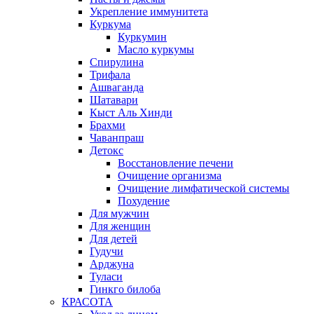
Укрепление иммунитета
Куркума
Куркумин
Масло куркумы
Спирулина
Трифала
Ашваганда
Шатавари
Кыст Аль Хинди
Брахми
Чаванпраш
Детокс
Восстановление печени
Очищение организма
Очищение лимфатической системы
Похудение
Для мужчин
Для женщин
Для детей
Гудучи
Арджуна
Туласи
Гинкго билоба
КРАСОТА