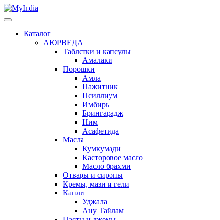
Каталог
АЮРВЕДА
Таблетки и капсулы
Амалаки
Порошки
Амла
Пажитник
Псиллиум
Имбирь
Брингарадж
Ним
Асафетида
Масла
Кумкумади
Касторовое масло
Масло брахми
Отвары и сиропы
Кремы, мази и гели
Капли
Уджала
Ану Тайлам
Пасты и джемы