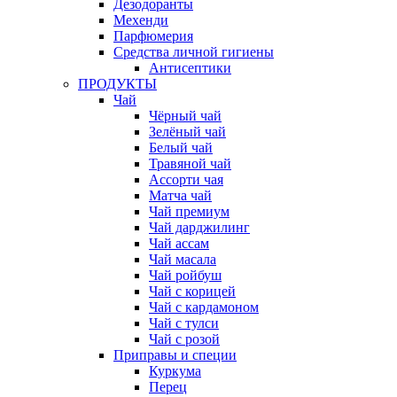
Дезодоранты
Мехенди
Парфюмерия
Средства личной гигиены
Антисептики
ПРОДУКТЫ
Чай
Чёрный чай
Зелёный чай
Белый чай
Травяной чай
Ассорти чая
Матча чай
Чай премиум
Чай дарджилинг
Чай ассам
Чай масала
Чай ройбуш
Чай с корицей
Чай с кардамоном
Чай с тулси
Чай с розой
Приправы и специи
Куркума
Перец