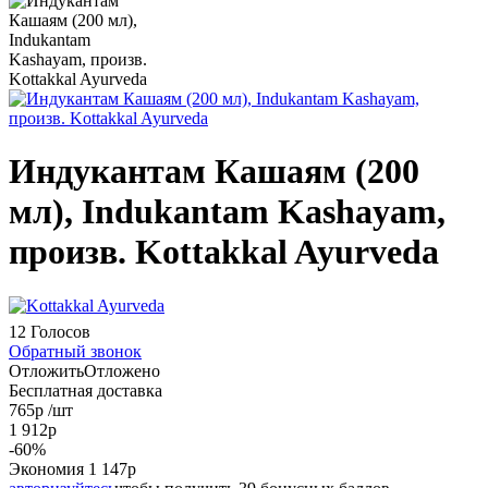
Индукантам Кашаям (200
мл), Indukantam Kashayam,
произв. Kottakkal Ayurveda
12 Голосов
Обратный звонок
Отложить
Отложено
Бесплатная доставка
765
р
/шт
1 912
р
-
60
%
Экономия
1 147
р