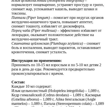
Ильм цельнолистный (Holoptelea integrifolia)
–
нормализует пищеварение, устраняет простуду и грипп,
снимает жар, успокаивает кашель, выводит шлаки и
токсины.
Пиппали (Piper longum)
– помогает при недугах органов
желудочно-кишечного тракта, повышает аппетит,
снимает тошноту, избавляет от дискомфорта.
Перец чаба (Piper mullesua)
– эффективно избавляет от
лихорадки, оказывает положительное действие на
желудочно-кишечный тракт.
Свинчатка цейлонская (Plumbago zeylanica)
– снимает
боль и воспаления, выводит паразитов, останавливает
кровотечения, снимает усталость.
Инструкция по применению:
Принимать по 10-15 мл взрослым и по 5-10 мл детям 2
раза в день до еды. Рекомендуется предварительно
проконсультироваться с врачом.
Состав:
Каждые 10 мл содержат:
Ильм цельнолистный (Holoptelea integrifolia) – 1,089 г,
Кедр гималайский (Cedrus deodara) – 1,089 г, Касмарья
(Gmelina arborea) – 1,089 г, Айва бенгальская (Aegle
marmelos) – 1,089 г, Патала (Stereospermum colais) – 1,089