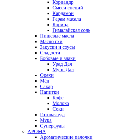
Кориандр
Смеси специй
Кардамон
Гарам масала
Корица
Гималайская соль
Пищевые масла
Масло гхи
Закуски и соусы
Сладости
Бобовые и злаки
Урад Дал
Мунг Дал
Орехи
Мёд
Сахар
Напитки
Кофе
Молоко
Соки
Готовая еда
Мука
Суперфуды
АРОМА
Ароматические палочки