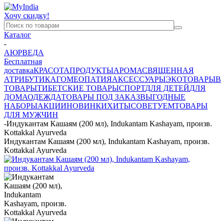
Хочу скидку!
Каталог
-
АЮРВЕДА
Бесплатная
доставка
КРАСОТА
ПРОДУКТЫ
АРОМА
СВЯЩЕННАЯ
АТРИБУТИКА
ГОМЕОПАТИЯ
АКСЕССУАРЫ
ЭКОТОВАРЫ
В
ТОВАРЫ
ТИБЕТСКИЕ ТОВАРЫ
СПОРТ
ДЛЯ ДЕТЕЙ
ДЛЯ
ДОМА
ОДЕЖДА
ТОВАРЫ ПОД ЗАКАЗ
ВЫГОДНЫЕ
НАБОРЫ
АКЦИИ
НОВИНКИ
ХИТЫ
СОВЕТУЕМ
ТОВАРЫ
ДЛЯ МУЖЧИН
-
Индукантам Кашаям (200 мл), Indukantam Kashayam, произв.
Kottakkal Ayurveda
Индукантам Кашаям (200 мл), Indukantam Kashayam, произв.
Kottakkal Ayurveda