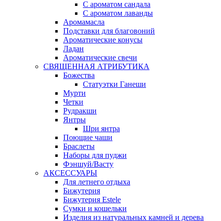
С ароматом сандала
С ароматом лаванды
Аромамасла
Подставки для благовоний
Ароматические конусы
Ладан
Ароматические свечи
СВЯЩЕННАЯ АТРИБУТИКА
Божества
Статуэтки Ганеши
Мурти
Четки
Рудракши
Янтры
Шри янтра
Поющие чаши
Браслеты
Наборы для пуджи
Фэншуй/Васту
АКСЕССУАРЫ
Для летнего отдыха
Бижутерия
Бижутерия Estele
Сумки и кошельки
Изделия из натуральных камней и дерева