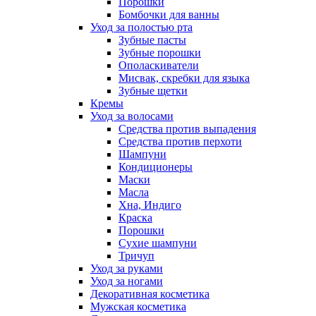
Порошки
Бомбочки для ванны
Уход за полостью рта
Зубные пасты
Зубные порошки
Ополаскиватели
Мисвак, скребки для языка
Зубные щетки
Кремы
Уход за волосами
Средства против выпадения
Средства против перхоти
Шампуни
Кондиционеры
Маски
Масла
Хна, Индиго
Краска
Порошки
Сухие шампуни
Тричуп
Уход за руками
Уход за ногами
Декоративная косметика
Мужская косметика