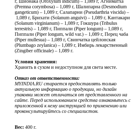
г, Шионака (Oroxylum indicum) – 1,089 г, Агниматха
(Premna corymbosa) – 1,089 г, Шалипарна (Desmodium
gangeticum) – 1,089 г, Салапарни (Pseudarthria viscida) –
1,089 г, Брихати (Solanum anguivi) – 1,089 г, Кантакари
(Solanum virginianum) – 1,089 г, Гокшура (Tribulus
terrestris) – 1,089 г, Пиппали (Piper longum) – 1,089 г,
Пиппали (Piper longum, wild var.) – 1,089 г, Перец чаба
(Piper mullesua) – 1,089 г, Свинчатка цейлонская
(Plumbago zeylanica) – 1,089 г, Имбирь лекарственный
(Zingiber officinale) – 1,089 г.
Условия хранения:
Хранить в сухом и недоступном для света месте.
Отказ от ответственности:
MYINDIA.RU старается предоставлять только
актуальную информацию о продукции, но дизайн
упаковки может отличаться от представленного на
сайте. Перед использованием средства ознакомьтесь с
приложенной к нему инструкцией по применению или
проконсультируйтесь со специалистом.
Вес:
400 г.