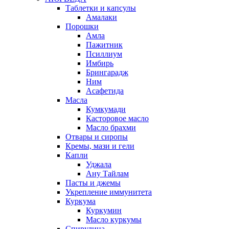
Таблетки и капсулы
Амалаки
Порошки
Амла
Пажитник
Псиллиум
Имбирь
Брингарадж
Ним
Асафетида
Масла
Кумкумади
Касторовое масло
Масло брахми
Отвары и сиропы
Кремы, мази и гели
Капли
Уджала
Ану Тайлам
Пасты и джемы
Укрепление иммунитета
Куркума
Куркумин
Масло куркумы
Спирулина