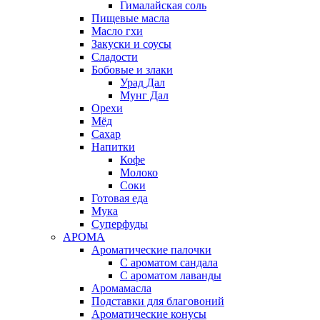
Гималайская соль
Пищевые масла
Масло гхи
Закуски и соусы
Сладости
Бобовые и злаки
Урад Дал
Мунг Дал
Орехи
Мёд
Сахар
Напитки
Кофе
Молоко
Соки
Готовая еда
Мука
Суперфуды
АРОМА
Ароматические палочки
С ароматом сандала
С ароматом лаванды
Аромамасла
Подставки для благовоний
Ароматические конусы