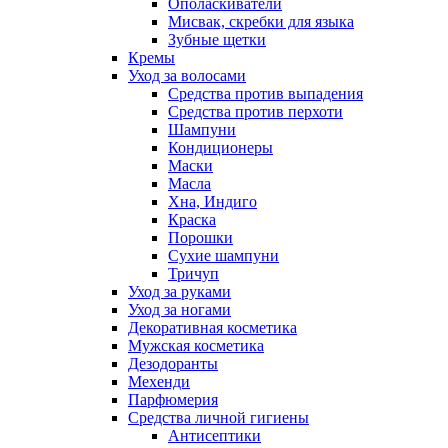
Ополаскиватели
Мисвак, скребки для языка
Зубные щетки
Кремы
Уход за волосами
Средства против выпадения
Средства против перхоти
Шампуни
Кондиционеры
Маски
Масла
Хна, Индиго
Краска
Порошки
Сухие шампуни
Тричуп
Уход за руками
Уход за ногами
Декоративная косметика
Мужская косметика
Дезодоранты
Мехенди
Парфюмерия
Средства личной гигиены
Антисептики