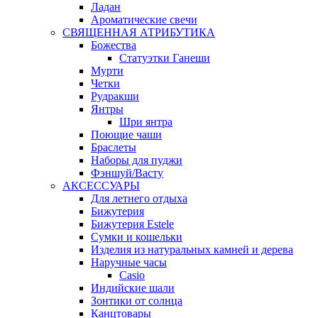
Ладан
Ароматические свечи
СВЯЩЕННАЯ АТРИБУТИКА
Божества
Статуэтки Ганеши
Мурти
Четки
Рудракши
Янтры
Шри янтра
Поющие чаши
Браслеты
Наборы для пуджи
Фэншуй/Васту
АКСЕССУАРЫ
Для летнего отдыха
Бижутерия
Бижутерия Estele
Сумки и кошельки
Изделия из натуральных камней и дерева
Наручные часы
Casio
Индийские шали
Зонтики от солнца
Канцтовары