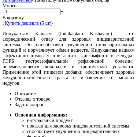
авторизуйтесь
чтобы получить 39 бонусных баллов
Много
-
+
В корзину
i
Купить дешевле (5 шт)
Индукантам Кашаям (Indukantam Kashayam) – это
аюрведический отвар для здоровья пищеварительной
системы. Он способствует улучшению пищеварительных
функций и нормализует обмен веществ. Индукантам кашаям
эффективно помогает при асците, дискомфорте в желудке,
ГЭРБ (гастроэзофагальной рефлюксной болезни),
перемежающейся лихорадке и хронической усталости.
Применение этой пищевой добавки обеспечивает здоровье
желудочно-кишечного тракта и избавление от многих
недугов.
Описание
Отзывы о товаре
Задать вопрос
Основная информация:
натуральный продукт
показан для здоровья пищеварительной системы
способствует улучшению пищеварительных
функций