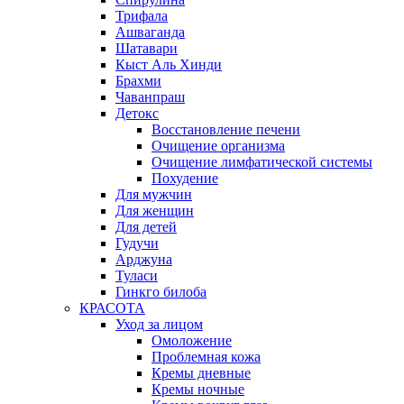
Трифала
Ашваганда
Шатавари
Кыст Аль Хинди
Брахми
Чаванпраш
Детокс
Восстановление печени
Очищение организма
Очищение лимфатической системы
Похудение
Для мужчин
Для женщин
Для детей
Гудучи
Арджуна
Туласи
Гинкго билоба
КРАСОТА
Уход за лицом
Омоложение
Проблемная кожа
Кремы дневные
Кремы ночные