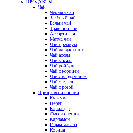
ПРОДУКТЫ
Чай
Чёрный чай
Зелёный чай
Белый чай
Травяной чай
Ассорти чая
Матча чай
Чай премиум
Чай дарджилинг
Чай ассам
Чай масала
Чай ройбуш
Чай с корицей
Чай с кардамоном
Чай с тулси
Чай с розой
Приправы и специи
Куркума
Перец
Кориандр
Смеси специй
Кардамон
Гарам масала
Корица