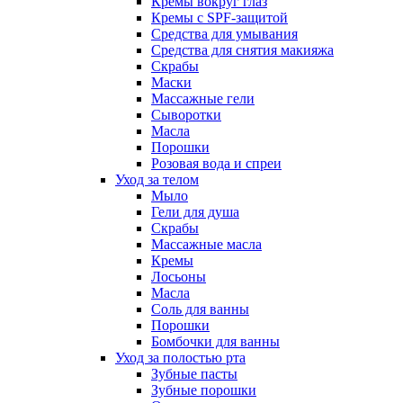
Кремы вокруг глаз
Кремы с SPF-защитой
Средства для умывания
Средства для снятия макияжа
Скрабы
Маски
Массажные гели
Сыворотки
Масла
Порошки
Розовая вода и спреи
Уход за телом
Мыло
Гели для душа
Скрабы
Массажные масла
Кремы
Лосьоны
Масла
Соль для ванны
Порошки
Бомбочки для ванны
Уход за полостью рта
Зубные пасты
Зубные порошки