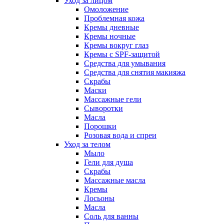
Уход за лицом
Омоложение
Проблемная кожа
Кремы дневные
Кремы ночные
Кремы вокруг глаз
Кремы с SPF-защитой
Средства для умывания
Средства для снятия макияжа
Скрабы
Маски
Массажные гели
Сыворотки
Масла
Порошки
Розовая вода и спреи
Уход за телом
Мыло
Гели для душа
Скрабы
Массажные масла
Кремы
Лосьоны
Масла
Соль для ванны