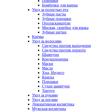
Порошки
Бомбочки для ванны
Уход за полостью рта
Зубные пасты
Зубные порошки
Ополаскиватели
Мисвак, скребки для языка
Зубные щетки
Кремы
Уход за волосами
Средства против выпадения
Средства против перхоти
Шампуни
Кондиционеры
Маски
Масла
Хна, Индиго
Краска
Порошки
Сухие шампуни
Тричуп
Уход за руками
Уход за ногами
Декоративная косметика
Мужская косметика