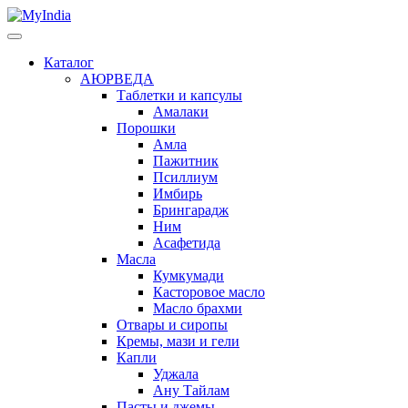
Каталог
АЮРВЕДА
Таблетки и капсулы
Амалаки
Порошки
Амла
Пажитник
Псиллиум
Имбирь
Брингарадж
Ним
Асафетида
Масла
Кумкумади
Касторовое масло
Масло брахми
Отвары и сиропы
Кремы, мази и гели
Капли
Уджала
Ану Тайлам
Пасты и джемы