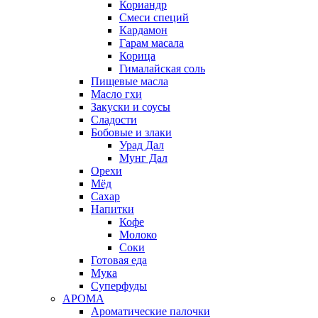
Кориандр
Смеси специй
Кардамон
Гарам масала
Корица
Гималайская соль
Пищевые масла
Масло гхи
Закуски и соусы
Сладости
Бобовые и злаки
Урад Дал
Мунг Дал
Орехи
Мёд
Сахар
Напитки
Кофе
Молоко
Соки
Готовая еда
Мука
Суперфуды
АРОМА
Ароматические палочки