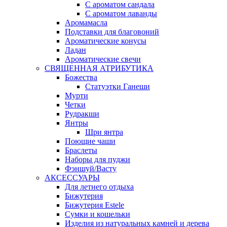
С ароматом сандала
С ароматом лаванды
Аромамасла
Подставки для благовоний
Ароматические конусы
Ладан
Ароматические свечи
СВЯЩЕННАЯ АТРИБУТИКА
Божества
Статуэтки Ганеши
Мурти
Четки
Рудракши
Янтры
Шри янтра
Поющие чаши
Браслеты
Наборы для пуджи
Фэншуй/Васту
АКСЕССУАРЫ
Для летнего отдыха
Бижутерия
Бижутерия Estele
Сумки и кошельки
Изделия из натуральных камней и дерева