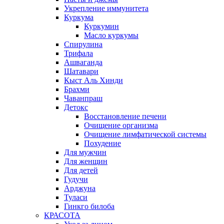
Укрепление иммунитета
Куркума
Куркумин
Масло куркумы
Спирулина
Трифала
Ашваганда
Шатавари
Кыст Аль Хинди
Брахми
Чаванпраш
Детокс
Восстановление печени
Очищение организма
Очищение лимфатической системы
Похудение
Для мужчин
Для женщин
Для детей
Гудучи
Арджуна
Туласи
Гинкго билоба
КРАСОТА