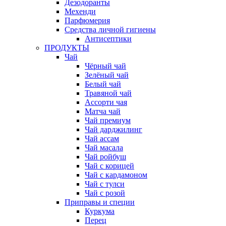
Дезодоранты
Мехенди
Парфюмерия
Средства личной гигиены
Антисептики
ПРОДУКТЫ
Чай
Чёрный чай
Зелёный чай
Белый чай
Травяной чай
Ассорти чая
Матча чай
Чай премиум
Чай дарджилинг
Чай ассам
Чай масала
Чай ройбуш
Чай с корицей
Чай с кардамоном
Чай с тулси
Чай с розой
Приправы и специи
Куркума
Перец