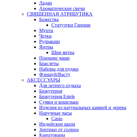
Ладан
Ароматические свечи
СВЯЩЕННАЯ АТРИБУТИКА
Божества
Статуэтки Ганеши
Мурти
Четки
Рудракши
Янтры
Шри янтра
Поющие чаши
Браслеты
Наборы для пуджи
Фэншуй/Васту
АКСЕССУАРЫ
Для летнего отдыха
Бижутерия
Бижутерия Estele
Сумки и кошельки
Изделия из натуральных камней и дерева
Наручные часы
Casio
Индийские шали
Зонтики от солнца
Канцтовары