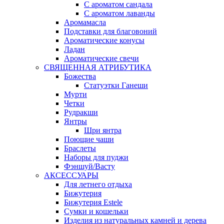
С ароматом сандала
С ароматом лаванды
Аромамасла
Подставки для благовоний
Ароматические конусы
Ладан
Ароматические свечи
СВЯЩЕННАЯ АТРИБУТИКА
Божества
Статуэтки Ганеши
Мурти
Четки
Рудракши
Янтры
Шри янтра
Поющие чаши
Браслеты
Наборы для пуджи
Фэншуй/Васту
АКСЕССУАРЫ
Для летнего отдыха
Бижутерия
Бижутерия Estele
Сумки и кошельки
Изделия из натуральных камней и дерева