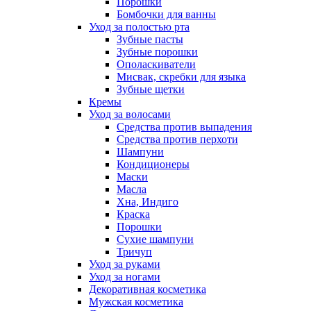
Порошки
Бомбочки для ванны
Уход за полостью рта
Зубные пасты
Зубные порошки
Ополаскиватели
Мисвак, скребки для языка
Зубные щетки
Кремы
Уход за волосами
Средства против выпадения
Средства против перхоти
Шампуни
Кондиционеры
Маски
Масла
Хна, Индиго
Краска
Порошки
Сухие шампуни
Тричуп
Уход за руками
Уход за ногами
Декоративная косметика
Мужская косметика