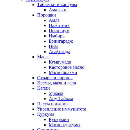
Таблетки и капсулы
Амалаки
Порошки
Амла
Пажитник
Псиллиум
Имбирь
Брингарадж
Ним
Асафетида
Масла
Кумкумади
Касторовое масло
Масло брахми
Отвары и сиропы
Кремы, мази и гели
Капли
Уджала
Ану Тайлам
Пасты и джемы
Укрепление иммунитета
Куркума
Куркумин
Масло куркумы
Спирулина