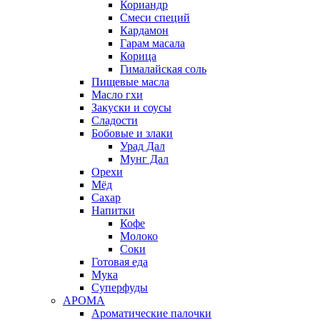
Кориандр
Смеси специй
Кардамон
Гарам масала
Корица
Гималайская соль
Пищевые масла
Масло гхи
Закуски и соусы
Сладости
Бобовые и злаки
Урад Дал
Мунг Дал
Орехи
Мёд
Сахар
Напитки
Кофе
Молоко
Соки
Готовая еда
Мука
Суперфуды
АРОМА
Ароматические палочки