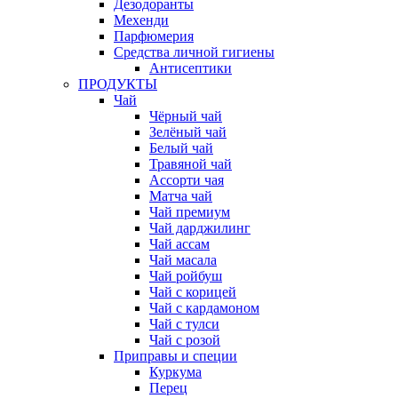
Дезодоранты
Мехенди
Парфюмерия
Средства личной гигиены
Антисептики
ПРОДУКТЫ
Чай
Чёрный чай
Зелёный чай
Белый чай
Травяной чай
Ассорти чая
Матча чай
Чай премиум
Чай дарджилинг
Чай ассам
Чай масала
Чай ройбуш
Чай с корицей
Чай с кардамоном
Чай с тулси
Чай с розой
Приправы и специи
Куркума
Перец