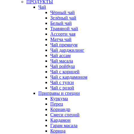
ПРОДУКТЫ
Чай
Чёрный чай
Зелёный чай
Белый чай
Травяной чай
Ассорти чая
Матча чай
Чай премиум
Чай дарджилинг
Чай ассам
Чай масала
Чай ройбуш
Чай с корицей
Чай с кардамоном
Чай с тулси
Чай с розой
Приправы и специи
Куркума
Перец
Кориандр
Смеси специй
Кардамон
Гарам масала
Корица