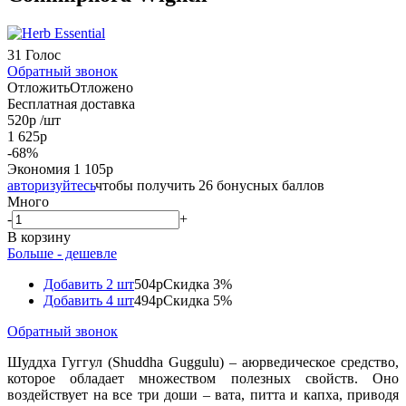
31 Голос
Обратный звонок
Отложить
Отложено
Бесплатная доставка
520
р
/шт
1 625
р
-
68
%
Экономия
1 105
р
авторизуйтесь
чтобы получить 26 бонусных баллов
Много
-
+
В корзину
Больше - дешевле
Добавить 2 шт
504р
Скидка 3%
Добавить 4 шт
494р
Скидка 5%
Обратный звонок
Шуддха Гуггул (Shuddha Guggulu) – аюрведическое средство,
которое обладает множеством полезных свойств. Оно
воздействует на все три доши – вата, питта и капха, приводя