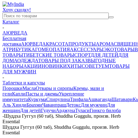
Хочу скидку!
Каталог
-
АЮРВЕДА
Бесплатная
доставка
АЮРВЕДА
КРАСОТА
ПРОДУКТЫ
АРОМА
СВЯЩЕН
АТРИБУТИКА
ГОМЕОПАТИЯ
АКСЕССУАРЫ
ЭКОТОВАРЫ
В
ТОВАРЫ
ТИБЕТСКИЕ ТОВАРЫ
СПОРТ
ДЛЯ ДЕТЕЙ
ДЛЯ
ДОМА
ОДЕЖДА
ТОВАРЫ ПОД ЗАКАЗ
ВЫГОДНЫЕ
НАБОРЫ
АКЦИИ
НОВИНКИ
ХИТЫ
СОВЕТУЕМ
ТОВАРЫ
ДЛЯ МУЖЧИН
-
Таблетки и капсулы
Порошки
Масла
Отвары и сиропы
Кремы, мази и
гели
Капли
Пасты и джемы
Укрепление
иммунитета
Куркума
Спирулина
Трифала
Ашваганда
Шатавари
К
Аль Хинди
Брахми
Чаванпраш
Детокс
Для мужчин
Для
женщин
Для детей
Гудучи
Арджуна
Туласи
Гинкго билоба
-
Шуддха Гуггул (60 таб), Shuddha Guggulu, произв. Herb
Essential
Шуддха Гуггул (60 таб), Shuddha Guggulu, произв. Herb
Essential