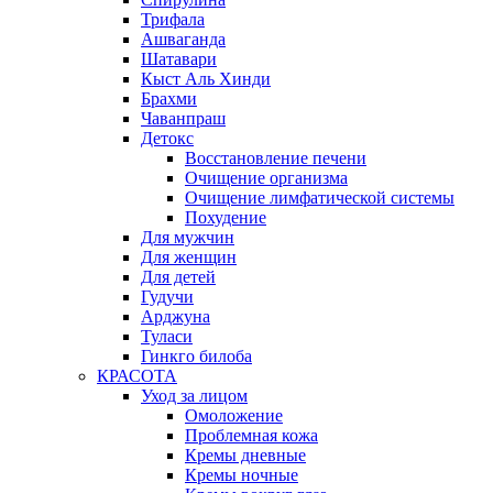
Трифала
Ашваганда
Шатавари
Кыст Аль Хинди
Брахми
Чаванпраш
Детокс
Восстановление печени
Очищение организма
Очищение лимфатической системы
Похудение
Для мужчин
Для женщин
Для детей
Гудучи
Арджуна
Туласи
Гинкго билоба
КРАСОТА
Уход за лицом
Омоложение
Проблемная кожа
Кремы дневные
Кремы ночные