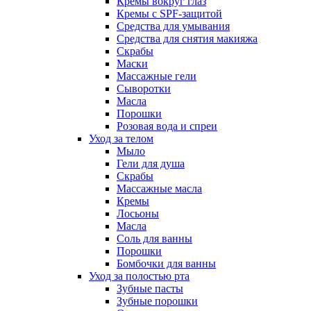
Кремы вокруг глаз
Кремы с SPF-защитой
Средства для умывания
Средства для снятия макияжа
Скрабы
Маски
Массажные гели
Сыворотки
Масла
Порошки
Розовая вода и спреи
Уход за телом
Мыло
Гели для душа
Скрабы
Массажные масла
Кремы
Лосьоны
Масла
Соль для ванны
Порошки
Бомбочки для ванны
Уход за полостью рта
Зубные пасты
Зубные порошки