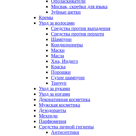
Ополаскиватели
Мисвак, скребки для языка
Зубные щетки
Кремы
Уход за волосами
Средства против выпадения
Средства против перхоти
Шампуни
Кондиционеры
Маски
Масла
Хна, Индиго
Краска
Порошки
Сухие шампуни
Тричуп
Уход за руками
Уход за ногами
Декоративная косметика
Мужская косметика
Дезодоранты
Мехенди
Парфюмерия
Средства личной гигиены
Антисептики