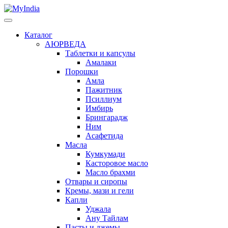
Каталог
АЮРВЕДА
Таблетки и капсулы
Амалаки
Порошки
Амла
Пажитник
Псиллиум
Имбирь
Брингарадж
Ним
Асафетида
Масла
Кумкумади
Касторовое масло
Масло брахми
Отвары и сиропы
Кремы, мази и гели
Капли
Уджала
Ану Тайлам
Пасты и джемы