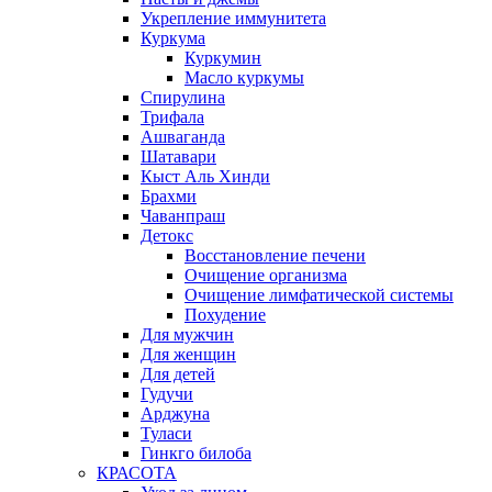
Укрепление иммунитета
Куркума
Куркумин
Масло куркумы
Спирулина
Трифала
Ашваганда
Шатавари
Кыст Аль Хинди
Брахми
Чаванпраш
Детокс
Восстановление печени
Очищение организма
Очищение лимфатической системы
Похудение
Для мужчин
Для женщин
Для детей
Гудучи
Арджуна
Туласи
Гинкго билоба
КРАСОТА