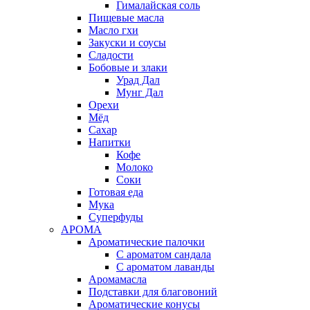
Гималайская соль
Пищевые масла
Масло гхи
Закуски и соусы
Сладости
Бобовые и злаки
Урад Дал
Мунг Дал
Орехи
Мёд
Сахар
Напитки
Кофе
Молоко
Соки
Готовая еда
Мука
Суперфуды
АРОМА
Ароматические палочки
С ароматом сандала
С ароматом лаванды
Аромамасла
Подставки для благовоний
Ароматические конусы