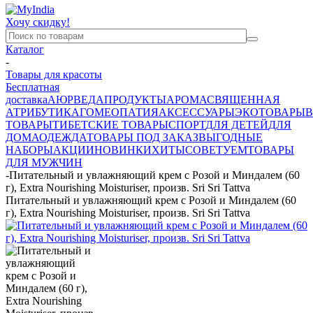
Хочу скидку!
Каталог
-
Товары для красоты
Бесплатная
доставка
АЮРВЕДА
ПРОДУКТЫ
АРОМА
СВЯЩЕННАЯ
АТРИБУТИКА
ГОМЕОПАТИЯ
АКСЕССУАРЫ
ЭКОТОВАРЫ
В
ТОВАРЫ
ТИБЕТСКИЕ ТОВАРЫ
СПОРТ
ДЛЯ ДЕТЕЙ
ДЛЯ
ДОМА
ОДЕЖДА
ТОВАРЫ ПОД ЗАКАЗ
ВЫГОДНЫЕ
НАБОРЫ
АКЦИИ
НОВИНКИ
ХИТЫ
СОВЕТУЕМ
ТОВАРЫ
ДЛЯ МУЖЧИН
-
Питательный и увлажняющий крем с Розой и Миндалем (60
г), Extra Nourishing Moisturiser, произв. Sri Sri Tattva
Питательный и увлажняющий крем с Розой и Миндалем (60
г), Extra Nourishing Moisturiser, произв. Sri Sri Tattva