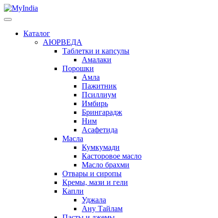
Каталог
АЮРВЕДА
Таблетки и капсулы
Амалаки
Порошки
Амла
Пажитник
Псиллиум
Имбирь
Брингарадж
Ним
Асафетида
Масла
Кумкумади
Касторовое масло
Масло брахми
Отвары и сиропы
Кремы, мази и гели
Капли
Уджала
Ану Тайлам
Пасты и джемы