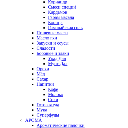
Кориандр
Смеси специй
Кардамон
Гарам масала
Корица
Гималайская соль
Пищевые масла
Масло гхи
Закуски и соусы
Сладости
Бобовые и злаки
Урад Дал
Мунг Дал
Орехи
Мёд
Сахар
Напитки
Кофе
Молоко
Соки
Готовая еда
Мука
Суперфуды
АРОМА
Ароматические палочки