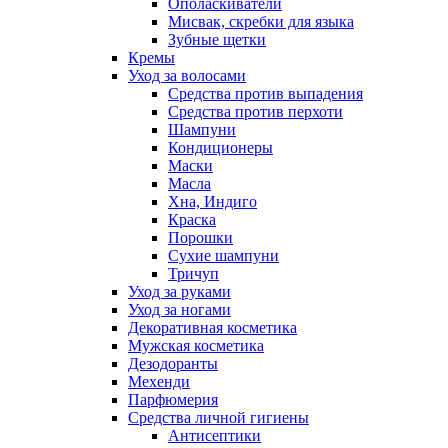
Ополаскиватели
Мисвак, скребки для языка
Зубные щетки
Кремы
Уход за волосами
Средства против выпадения
Средства против перхоти
Шампуни
Кондиционеры
Маски
Масла
Хна, Индиго
Краска
Порошки
Сухие шампуни
Тричуп
Уход за руками
Уход за ногами
Декоративная косметика
Мужская косметика
Дезодоранты
Мехенди
Парфюмерия
Средства личной гигиены
Антисептики