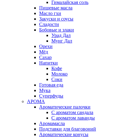
Гималайская соль
Пищевые масла
Масло гхи
Закуски и соусы
Сладости
Бобовые и злаки
Урад Дал
Мунг Дал
Орехи
Мёд
Сахар
Напитки
Кофе
Молоко
Соки
Готовая еда
Мука
Суперфуды
АРОМА
Ароматические палочки
С ароматом сандала
С ароматом лаванды
Аромамасла
Подставки для благовоний
Ароматические конусы