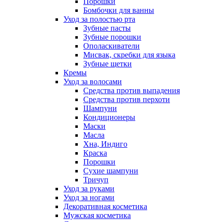
Порошки
Бомбочки для ванны
Уход за полостью рта
Зубные пасты
Зубные порошки
Ополаскиватели
Мисвак, скребки для языка
Зубные щетки
Кремы
Уход за волосами
Средства против выпадения
Средства против перхоти
Шампуни
Кондиционеры
Маски
Масла
Хна, Индиго
Краска
Порошки
Сухие шампуни
Тричуп
Уход за руками
Уход за ногами
Декоративная косметика
Мужская косметика