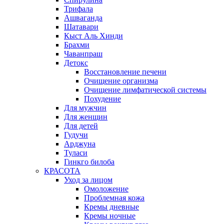
Трифала
Ашваганда
Шатавари
Кыст Аль Хинди
Брахми
Чаванпраш
Детокс
Восстановление печени
Очищение организма
Очищение лимфатической системы
Похудение
Для мужчин
Для женщин
Для детей
Гудучи
Арджуна
Туласи
Гинкго билоба
КРАСОТА
Уход за лицом
Омоложение
Проблемная кожа
Кремы дневные
Кремы ночные