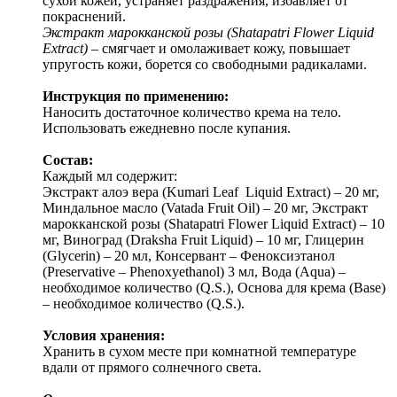
сухой кожей, устраняет раздражения, избавляет от
покраснений.
Экстракт марокканской розы (Shatapatri Flower Liquid
Extract)
– смягчает и омолаживает кожу, повышает
упругость кожи, борется со свободными радикалами.
Инструкция по применению:
Наносить достаточное количество крема на тело.
Использовать ежедневно после купания.
Состав:
Каждый мл содержит:
Экстракт алоэ вера (Kumari Leaf Liquid Extract) – 20 мг,
Миндальное масло (Vatada Fruit Oil) – 20 мг, Экстракт
марокканской розы (Shatapatri Flower Liquid Extract) – 10
мг, Виноград (Draksha Fruit Liquid) – 10 мг, Глицерин
(Glycerin) – 20 мл, Консервант – Феноксиэтанол
(Preservative – Phenoxyethanol) 3 мл, Вода (Aqua) –
необходимое количество (Q.S.), Основа для крема (Base)
– необходимое количество (Q.S.).
Условия хранения:
Хранить в сухом месте при комнатной температуре
вдали от прямого солнечного света.