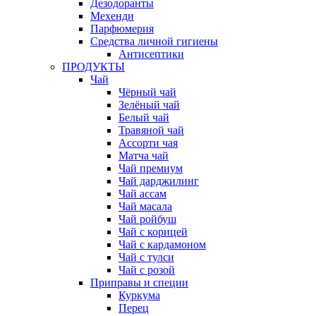
Дезодоранты
Мехенди
Парфюмерия
Средства личной гигиены
Антисептики
ПРОДУКТЫ
Чай
Чёрный чай
Зелёный чай
Белый чай
Травяной чай
Ассорти чая
Матча чай
Чай премиум
Чай дарджилинг
Чай ассам
Чай масала
Чай ройбуш
Чай с корицей
Чай с кардамоном
Чай с тулси
Чай с розой
Приправы и специи
Куркума
Перец