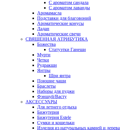
С ароматом сандала
С ароматом лаванды
Аромамасла
Подставки для благовоний
Ароматические конусы
Ладан
Ароматические свечи
СВЯЩЕННАЯ АТРИБУТИКА
Божества
Статуэтки Ганеши
Мурти
Четки
Рудракши
Янтры
Шри янтра
Поющие чаши
Браслеты
Наборы для пуджи
Фэншуй/Васту
АКСЕССУАРЫ
Для летнего отдыха
Бижутерия
Бижутерия Estele
Сумки и кошельки
Изделия из натуральных камней и дерева