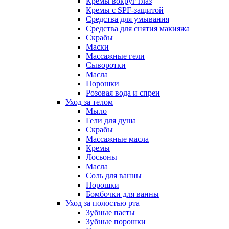
Кремы вокруг глаз
Кремы с SPF-защитой
Средства для умывания
Средства для снятия макияжа
Скрабы
Маски
Массажные гели
Сыворотки
Масла
Порошки
Розовая вода и спреи
Уход за телом
Мыло
Гели для душа
Скрабы
Массажные масла
Кремы
Лосьоны
Масла
Соль для ванны
Порошки
Бомбочки для ванны
Уход за полостью рта
Зубные пасты
Зубные порошки