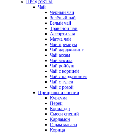
ПРОДУКТЫ
Чай
Чёрный чай
Зелёный чай
Белый чай
Травяной чай
Ассорти чая
Матча чай
Чай премиум
Чай дарджилинг
Чай ассам
Чай масала
Чай ройбуш
Чай с корицей
Чай с кардамоном
Чай с тулси
Чай с розой
Приправы и специи
Куркума
Перец
Кориандр
Смеси специй
Кардамон
Гарам масала
Корица