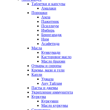
Таблетки и капсулы
Амалаки
Порошки
Амла
Пажитник
Псиллиум
Имбирь
Брингарадж
Ним
Асафетида
Масла
Кумкумади
Касторовое масло
Масло брахми
Отвары и сиропы
Кремы, мази и гели
Капли
Уджала
Ану Тайлам
Пасты и джемы
Укрепление иммунитета
Куркума
Куркумин
Масло куркумы
Спирулина