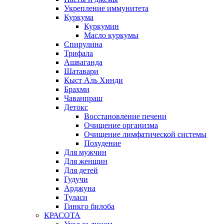
Укрепление иммунитета
Куркума
Куркумин
Масло куркумы
Спирулина
Трифала
Ашваганда
Шатавари
Кыст Аль Хинди
Брахми
Чаванпраш
Детокс
Восстановление печени
Очищение организма
Очищение лимфатической системы
Похудение
Для мужчин
Для женщин
Для детей
Гудучи
Арджуна
Туласи
Гинкго билоба
КРАСОТА