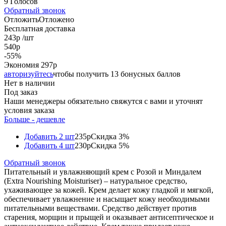
9 Голосов
Обратный звонок
Отложить
Отложено
Бесплатная доставка
243
р
/шт
540
р
-
55
%
Экономия
297
р
авторизуйтесь
чтобы получить 13 бонусных баллов
Нет в наличии
Под заказ
Наши менеджеры обязательно свяжутся с вами и уточнят
условия заказа
Больше - дешевле
Добавить 2 шт
235р
Скидка 3%
Добавить 4 шт
230р
Скидка 5%
Обратный звонок
Питательный и увлажняющий крем с Розой и Миндалем
(Extra Nourishing Moisturiser) – натуральное средство,
ухаживающее за кожей. Крем делает кожу гладкой и мягкой,
обеспечивает увлажнение и насыщает кожу необходимыми
питательными веществами. Средство действует против
старения, морщин и прыщей и оказывает антисептическое и