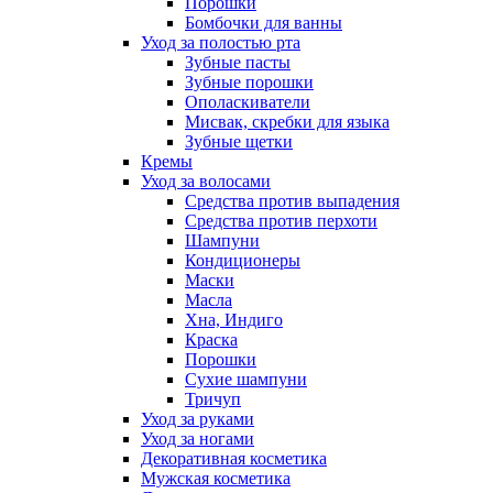
Порошки
Бомбочки для ванны
Уход за полостью рта
Зубные пасты
Зубные порошки
Ополаскиватели
Мисвак, скребки для языка
Зубные щетки
Кремы
Уход за волосами
Средства против выпадения
Средства против перхоти
Шампуни
Кондиционеры
Маски
Масла
Хна, Индиго
Краска
Порошки
Сухие шампуни
Тричуп
Уход за руками
Уход за ногами
Декоративная косметика
Мужская косметика