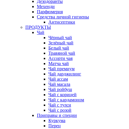
Дезодоранты
Мехенди
Парфюмерия
Средства личной гигиены
Антисептики
ПРОДУКТЫ
Чай
Чёрный чай
Зелёный чай
Белый чай
Травяной чай
Ассорти чая
Матча чай
Чай премиум
Чай дарджилинг
Чай ассам
Чай масала
Чай ройбуш
Чай с корицей
Чай с кардамоном
Чай с тулси
Чай с розой
Приправы и специи
Куркума
Перец