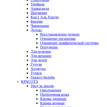
Трифала
Ашваганда
Шатавари
Кыст Аль Хинди
Брахми
Чаванпраш
Детокс
Восстановление печени
Очищение организма
Очищение лимфатической системы
Похудение
Для мужчин
Для женщин
Для детей
Гудучи
Арджуна
Туласи
Гинкго билоба
КРАСОТА
Уход за лицом
Омоложение
Проблемная кожа
Кремы дневные
Кремы ночные