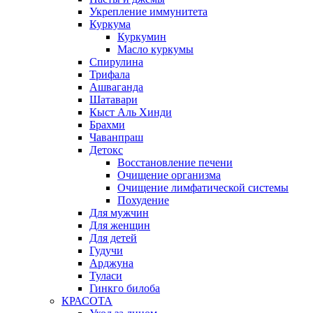
Укрепление иммунитета
Куркума
Куркумин
Масло куркумы
Спирулина
Трифала
Ашваганда
Шатавари
Кыст Аль Хинди
Брахми
Чаванпраш
Детокс
Восстановление печени
Очищение организма
Очищение лимфатической системы
Похудение
Для мужчин
Для женщин
Для детей
Гудучи
Арджуна
Туласи
Гинкго билоба
КРАСОТА