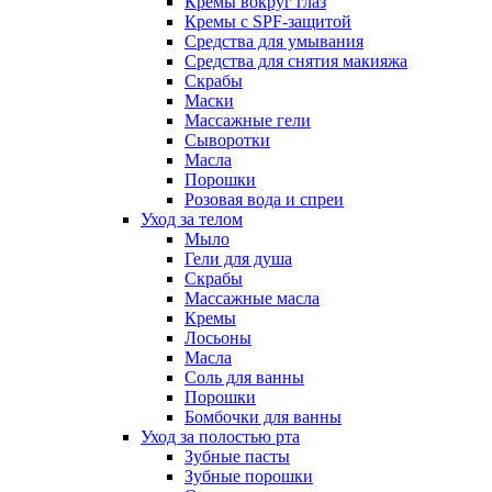
Кремы вокруг глаз
Кремы с SPF-защитой
Средства для умывания
Средства для снятия макияжа
Скрабы
Маски
Массажные гели
Сыворотки
Масла
Порошки
Розовая вода и спреи
Уход за телом
Мыло
Гели для душа
Скрабы
Массажные масла
Кремы
Лосьоны
Масла
Соль для ванны
Порошки
Бомбочки для ванны
Уход за полостью рта
Зубные пасты
Зубные порошки