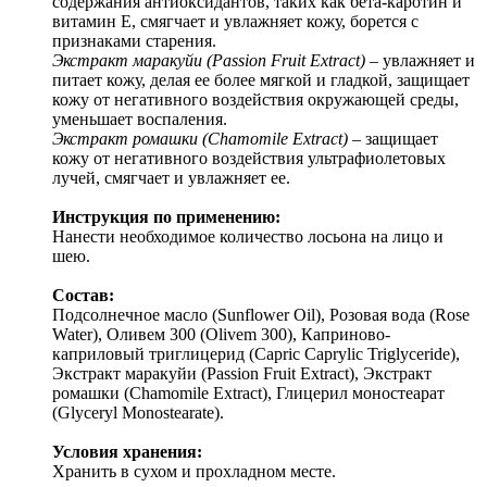
содержания антиоксидантов, таких как бета-каротин и
витамин Е, смягчает и увлажняет кожу, борется с
признаками старения.
Экстракт маракуйи (Passion Fruit Extract)
– увлажняет и
питает кожу, делая ее более мягкой и гладкой, защищает
кожу от негативного воздействия окружающей среды,
уменьшает воспаления.
Экстракт ромашки (Chamomile Extract)
– защищает
кожу от негативного воздействия ультрафиолетовых
лучей, смягчает и увлажняет ее.
Инструкция по применению:
Нанести необходимое количество лосьона на лицо и
шею.
Состав:
Подсолнечное масло (Sunflower Oil), Розовая вода (Rose
Water), Оливем 300 (Olivem 300), Каприново-
каприловый триглицерид (Capric Caprylic Triglyceride),
Экстракт маракуйи (Passion Fruit Extract), Экстракт
ромашки (Chamomile Extract), Глицерил моностеарат
(Glyceryl Monostearate).
Условия хранения:
Хранить в сухом и прохладном месте.