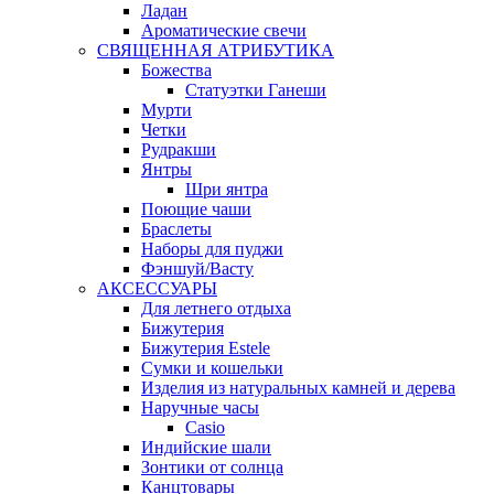
Ладан
Ароматические свечи
СВЯЩЕННАЯ АТРИБУТИКА
Божества
Статуэтки Ганеши
Мурти
Четки
Рудракши
Янтры
Шри янтра
Поющие чаши
Браслеты
Наборы для пуджи
Фэншуй/Васту
АКСЕССУАРЫ
Для летнего отдыха
Бижутерия
Бижутерия Estele
Сумки и кошельки
Изделия из натуральных камней и дерева
Наручные часы
Casio
Индийские шали
Зонтики от солнца
Канцтовары