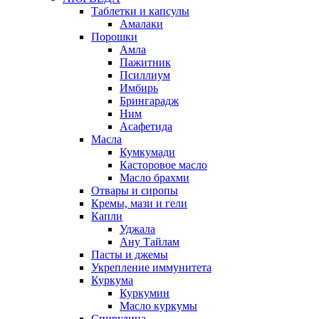
Таблетки и капсулы
Амалаки
Порошки
Амла
Пажитник
Псиллиум
Имбирь
Брингарадж
Ним
Асафетида
Масла
Кумкумади
Касторовое масло
Масло брахми
Отвары и сиропы
Кремы, мази и гели
Капли
Уджала
Ану Тайлам
Пасты и джемы
Укрепление иммунитета
Куркума
Куркумин
Масло куркумы
Спирулина