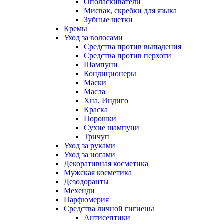
Ополаскиватели
Мисвак, скребки для языка
Зубные щетки
Кремы
Уход за волосами
Средства против выпадения
Средства против перхоти
Шампуни
Кондиционеры
Маски
Масла
Хна, Индиго
Краска
Порошки
Сухие шампуни
Тричуп
Уход за руками
Уход за ногами
Декоративная косметика
Мужская косметика
Дезодоранты
Мехенди
Парфюмерия
Средства личной гигиены
Антисептики