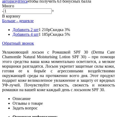
авторизуйтесь
чтобы получить 63 бонусных балла
Много
-
+
В корзину
Больше - дешевле
Добавить 2 шт
1 210р
Скидка 3%
Добавить 4 шт
1 185р
Скидка 5%
Обратный звонок
Увлажняющий лосьон с Ромашкой SPF 30 (Derma Care
Chamomile Natural Moisturising Lotion SPF 30) – при помощи
этого средства ваша кожа моментально осветлится, а мелкие
морщинки разгладятся. Лосьон укрепит защитные силы кожи,
готовя ее к борьбе с агрессивными воздействиями
окружающей среды на протяжении всего дня. Этот продукт
подарит коже великолепное увлажнение и защиту от вредных
УФ-лучей. Почувствуйте легкость, свежесть и нежность
ромашки на вашей коже каждый день с лосьоном SPF 30.
Описание
Отзывы о товаре
Задать вопрос
Основная информация: