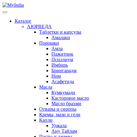
Каталог
АЮРВЕДА
Таблетки и капсулы
Амалаки
Порошки
Амла
Пажитник
Псиллиум
Имбирь
Брингарадж
Ним
Асафетида
Масла
Кумкумади
Касторовое масло
Масло брахми
Отвары и сиропы
Кремы, мази и гели
Капли
Уджала
Ану Тайлам
Пасты и джемы