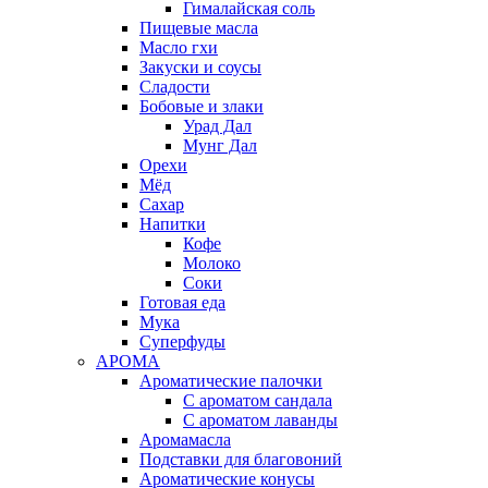
Гималайская соль
Пищевые масла
Масло гхи
Закуски и соусы
Сладости
Бобовые и злаки
Урад Дал
Мунг Дал
Орехи
Мёд
Сахар
Напитки
Кофе
Молоко
Соки
Готовая еда
Мука
Суперфуды
АРОМА
Ароматические палочки
С ароматом сандала
С ароматом лаванды
Аромамасла
Подставки для благовоний
Ароматические конусы