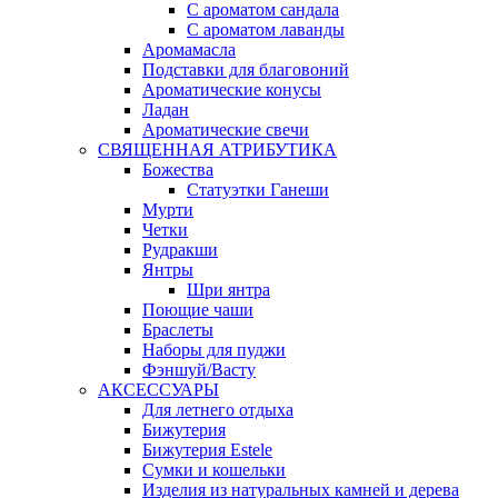
С ароматом сандала
С ароматом лаванды
Аромамасла
Подставки для благовоний
Ароматические конусы
Ладан
Ароматические свечи
СВЯЩЕННАЯ АТРИБУТИКА
Божества
Статуэтки Ганеши
Мурти
Четки
Рудракши
Янтры
Шри янтра
Поющие чаши
Браслеты
Наборы для пуджи
Фэншуй/Васту
АКСЕССУАРЫ
Для летнего отдыха
Бижутерия
Бижутерия Estele
Сумки и кошельки
Изделия из натуральных камней и дерева