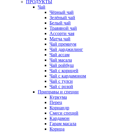
ПРОДУКТЫ
Чай
Чёрный чай
Зелёный чай
Белый чай
Травяной чай
Ассорти чая
Матча чай
Чай премиум
Чай дарджилинг
Чай ассам
Чай масала
Чай ройбуш
Чай с корицей
Чай с кардамоном
Чай с тулси
Чай с розой
Приправы и специи
Куркума
Перец
Кориандр
Смеси специй
Кардамон
Гарам масала
Корица