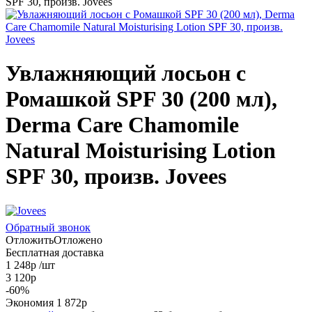
Увлажняющий лосьон с
Ромашкой SPF 30 (200 мл),
Derma Care Chamomile
Natural Moisturising Lotion
SPF 30, произв. Jovees
Обратный звонок
Отложить
Отложено
Бесплатная доставка
1 248
р
/шт
3 120
р
-
60
%
Экономия
1 872
р