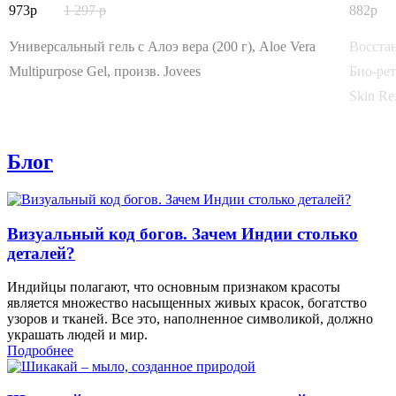
973
1 297
882
Универсальный гель с Алоэ вера (200 г), Aloe Vera
Восста
Multipurpose Gel, произв. Jovees
Био-рет
Skin Re.
Блог
Визуальный код богов. Зачем Индии столько
деталей?
Индийцы полагают, что основным признаком красоты
является множество насыщенных живых красок, богатство
узоров и тканей. Все это, наполненное символикой, должно
украшать людей и мир.
Подробнее