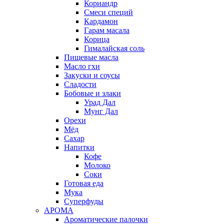
Кориандр
Смеси специй
Кардамон
Гарам масала
Корица
Гималайская соль
Пищевые масла
Масло гхи
Закуски и соусы
Сладости
Бобовые и злаки
Урад Дал
Мунг Дал
Орехи
Мёд
Сахар
Напитки
Кофе
Молоко
Соки
Готовая еда
Мука
Суперфуды
АРОМА
Ароматические палочки