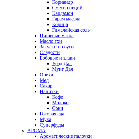
Кориандр
Смеси специй
Кардамон
Гарам масала
Корица
Гималайская соль
Пищевые масла
Масло гхи
Закуски и соусы
Сладости
Бобовые и злаки
Урад Дал
Мунг Дал
Орехи
Мёд
Сахар
Напитки
Кофе
Молоко
Соки
Готовая еда
Мука
Суперфуды
АРОМА
Ароматические палочки