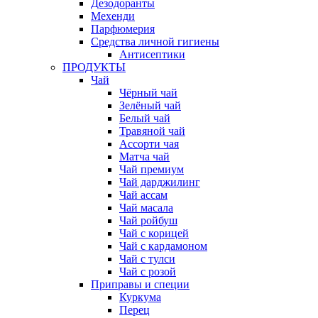
Дезодоранты
Мехенди
Парфюмерия
Средства личной гигиены
Антисептики
ПРОДУКТЫ
Чай
Чёрный чай
Зелёный чай
Белый чай
Травяной чай
Ассорти чая
Матча чай
Чай премиум
Чай дарджилинг
Чай ассам
Чай масала
Чай ройбуш
Чай с корицей
Чай с кардамоном
Чай с тулси
Чай с розой
Приправы и специи
Куркума
Перец