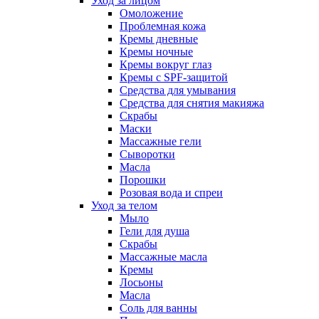
Уход за лицом
Омоложение
Проблемная кожа
Кремы дневные
Кремы ночные
Кремы вокруг глаз
Кремы с SPF-защитой
Средства для умывания
Средства для снятия макияжа
Скрабы
Маски
Массажные гели
Сыворотки
Масла
Порошки
Розовая вода и спреи
Уход за телом
Мыло
Гели для душа
Скрабы
Массажные масла
Кремы
Лосьоны
Масла
Соль для ванны