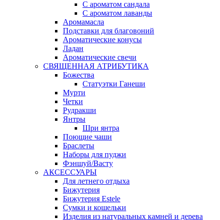
С ароматом сандала
С ароматом лаванды
Аромамасла
Подставки для благовоний
Ароматические конусы
Ладан
Ароматические свечи
СВЯЩЕННАЯ АТРИБУТИКА
Божества
Статуэтки Ганеши
Мурти
Четки
Рудракши
Янтры
Шри янтра
Поющие чаши
Браслеты
Наборы для пуджи
Фэншуй/Васту
АКСЕССУАРЫ
Для летнего отдыха
Бижутерия
Бижутерия Estele
Сумки и кошельки
Изделия из натуральных камней и дерева