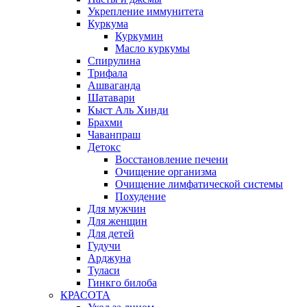
Укрепление иммунитета
Куркума
Куркумин
Масло куркумы
Спирулина
Трифала
Ашваганда
Шатавари
Кыст Аль Хинди
Брахми
Чаванпраш
Детокс
Восстановление печени
Очищение организма
Очищение лимфатической системы
Похудение
Для мужчин
Для женщин
Для детей
Гудучи
Арджуна
Туласи
Гинкго билоба
КРАСОТА