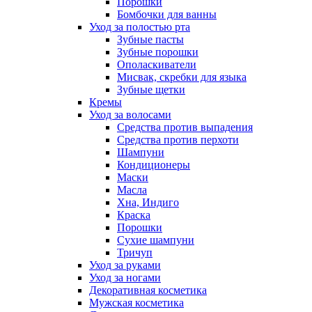
Порошки
Бомбочки для ванны
Уход за полостью рта
Зубные пасты
Зубные порошки
Ополаскиватели
Мисвак, скребки для языка
Зубные щетки
Кремы
Уход за волосами
Средства против выпадения
Средства против перхоти
Шампуни
Кондиционеры
Маски
Масла
Хна, Индиго
Краска
Порошки
Сухие шампуни
Тричуп
Уход за руками
Уход за ногами
Декоративная косметика
Мужская косметика