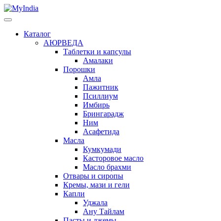
Каталог
АЮРВЕДА
Таблетки и капсулы
Амалаки
Порошки
Амла
Пажитник
Псиллиум
Имбирь
Брингарадж
Ним
Асафетида
Масла
Кумкумади
Касторовое масло
Масло брахми
Отвары и сиропы
Кремы, мази и гели
Капли
Уджала
Ану Тайлам
Пасты и джемы