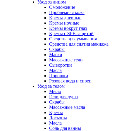
Уход за лицом
Омоложение
Проблемная кожа
Кремы дневные
Кремы ночные
Кремы вокруг глаз
Кремы с SPF-защитой
Средства для умывания
Средства для снятия макияжа
Скрабы
Маски
Массажные гели
Сыворотки
Масла
Порошки
Розовая вода и спреи
Уход за телом
Мыло
Гели для душа
Скрабы
Массажные масла
Кремы
Лосьоны
Масла
Соль для ванны