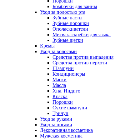
Порошки
Бомбочки для ванны
Уход за полостью рта
Зубные пасты
Зубные порошки
Ополаскиватели
Мисвак, скребки для языка
Зубные щетки
Кремы
Уход за волосами
Средства против выпадения
Средства против перхоти
Шампуни
Кондиционеры
Маски
Масла
Хна, Индиго
Краска
Порошки
Сухие шампуни
Тричуп
Уход за руками
Уход за ногами
Декоративная косметика
Мужская косметика