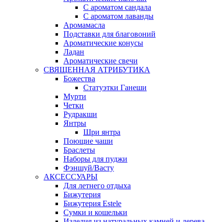
С ароматом сандала
С ароматом лаванды
Аромамасла
Подставки для благовоний
Ароматические конусы
Ладан
Ароматические свечи
СВЯЩЕННАЯ АТРИБУТИКА
Божества
Статуэтки Ганеши
Мурти
Четки
Рудракши
Янтры
Шри янтра
Поющие чаши
Браслеты
Наборы для пуджи
Фэншуй/Васту
АКСЕССУАРЫ
Для летнего отдыха
Бижутерия
Бижутерия Estele
Сумки и кошельки
Изделия из натуральных камней и дерева