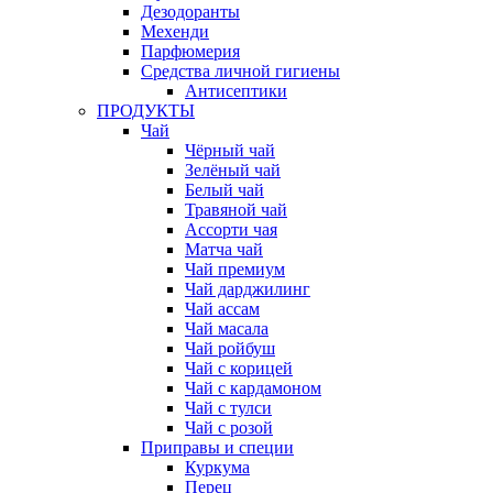
Дезодоранты
Мехенди
Парфюмерия
Средства личной гигиены
Антисептики
ПРОДУКТЫ
Чай
Чёрный чай
Зелёный чай
Белый чай
Травяной чай
Ассорти чая
Матча чай
Чай премиум
Чай дарджилинг
Чай ассам
Чай масала
Чай ройбуш
Чай с корицей
Чай с кардамоном
Чай с тулси
Чай с розой
Приправы и специи
Куркума
Перец