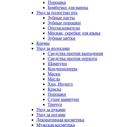
Порошки
Бомбочки для ванны
Уход за полостью рта
Зубные пасты
Зубные порошки
Ополаскиватели
Мисвак, скребки для языка
Зубные щетки
Кремы
Уход за волосами
Средства против выпадения
Средства против перхоти
Шампуни
Кондиционеры
Маски
Масла
Хна, Индиго
Краска
Порошки
Сухие шампуни
Тричуп
Уход за руками
Уход за ногами
Декоративная косметика
Мужская косметика