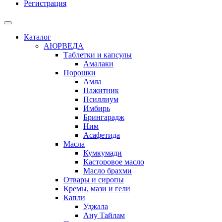
Регистрация
Каталог
АЮРВЕДА
Таблетки и капсулы
Амалаки
Порошки
Амла
Пажитник
Псиллиум
Имбирь
Брингарадж
Ним
Асафетида
Масла
Кумкумади
Касторовое масло
Масло брахми
Отвары и сиропы
Кремы, мази и гели
Капли
Уджала
Ану Тайлам