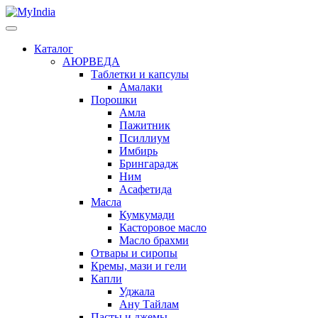
Каталог
АЮРВЕДА
Таблетки и капсулы
Амалаки
Порошки
Амла
Пажитник
Псиллиум
Имбирь
Брингарадж
Ним
Асафетида
Масла
Кумкумади
Касторовое масло
Масло брахми
Отвары и сиропы
Кремы, мази и гели
Капли
Уджала
Ану Тайлам
Пасты и джемы