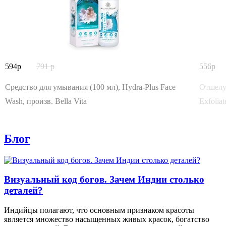
594
791
556
Средство для умывания (100 мл), Hydra-Plus Face
Отшелуш
Wash, произв. Bella Vita
Exfolia
Блог
Визуальный код богов. Зачем Индии столько
деталей?
Индийцы полагают, что основным признаком красоты
является множество насыщенных живых красок, богатство