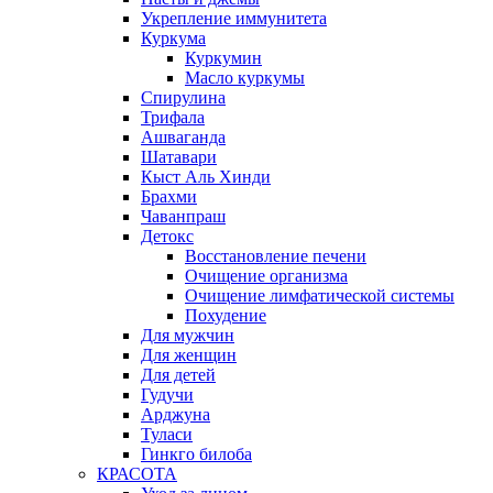
Укрепление иммунитета
Куркума
Куркумин
Масло куркумы
Спирулина
Трифала
Ашваганда
Шатавари
Кыст Аль Хинди
Брахми
Чаванпраш
Детокс
Восстановление печени
Очищение организма
Очищение лимфатической системы
Похудение
Для мужчин
Для женщин
Для детей
Гудучи
Арджуна
Туласи
Гинкго билоба
КРАСОТА