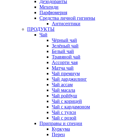
Дезодоранты
Мехенди
Парфюмерия
Средства личной гигиены
Антисептики
ПРОДУКТЫ
Чай
Чёрный чай
Зелёный чай
Белый чай
Травяной чай
Ассорти чая
Матча чай
Чай премиум
Чай дарджилинг
Чай ассам
Чай масала
Чай ройбуш
Чай с корицей
Чай с кардамоном
Чай с тулси
Чай с розой
Приправы и специи
Куркума
Перец