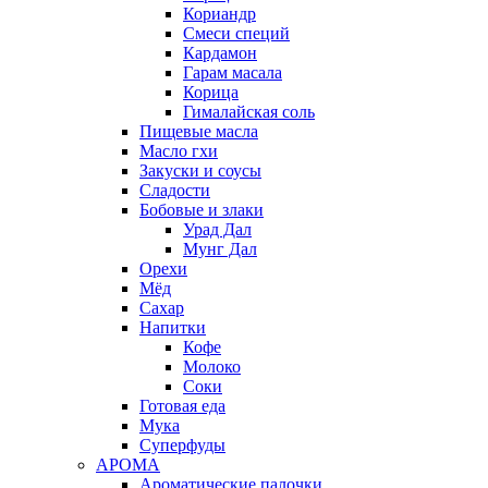
Кориандр
Смеси специй
Кардамон
Гарам масала
Корица
Гималайская соль
Пищевые масла
Масло гхи
Закуски и соусы
Сладости
Бобовые и злаки
Урад Дал
Мунг Дал
Орехи
Мёд
Сахар
Напитки
Кофе
Молоко
Соки
Готовая еда
Мука
Суперфуды
АРОМА
Ароматические палочки