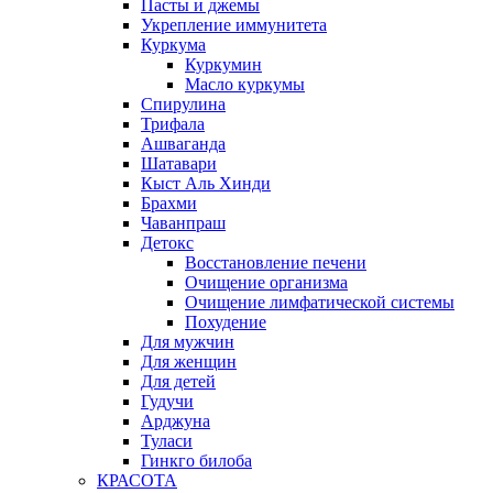
Пасты и джемы
Укрепление иммунитета
Куркума
Куркумин
Масло куркумы
Спирулина
Трифала
Ашваганда
Шатавари
Кыст Аль Хинди
Брахми
Чаванпраш
Детокс
Восстановление печени
Очищение организма
Очищение лимфатической системы
Похудение
Для мужчин
Для женщин
Для детей
Гудучи
Арджуна
Туласи
Гинкго билоба
КРАСОТА