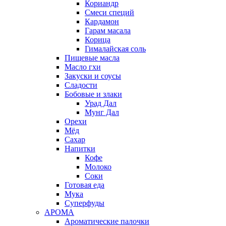
Кориандр
Смеси специй
Кардамон
Гарам масала
Корица
Гималайская соль
Пищевые масла
Масло гхи
Закуски и соусы
Сладости
Бобовые и злаки
Урад Дал
Мунг Дал
Орехи
Мёд
Сахар
Напитки
Кофе
Молоко
Соки
Готовая еда
Мука
Суперфуды
АРОМА
Ароматические палочки