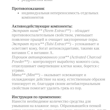
Противопоказания:
индивидуальная непереносимость отдельных
компонентов
Активнодействующие компоненты:
Экстракт нима** (Neem Extract**)
– обладает
противовоспалительным свойством, уменьшает
появление прыщей и очищает закупоренные поры.
Экстракт тулси** (Tulsi Extract**)
– успокаивает и
осветляет кожу, богат антиоксидантами, такими как
витамин С и витамин А.
Порошок активированного угля** (Activated Charcoal
Powder**)
– контролирует выработку кожного сала,
отшелушивает омертвевшие клетки кожи, борется с
угрями.
Мята** (Mint**)
– оказывает освежающее и
охлаждающее действие на кожу, естественным образом
тонизирует ее, благодаря своим антибактериальным
свойствам помогает удалить грязь из пор.
Инструкция по применению:
Нанести необходимое количество средства для
умывания на влажное лицо. Образовавшейся пенкой