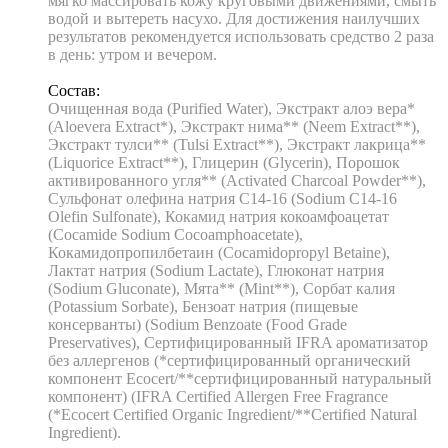
мягко массировать кожу круговыми движениями, смыть
водой и вытереть насухо. Для достижения наилучших
результатов рекомендуется использовать средство 2 раза
в день: утром и вечером.
Состав:
Очищенная вода (Purified Water), Экстракт алоэ вера*
(Aloevera Extract*), Экстракт нима** (Neem Extract**),
Экстракт тулси** (Tulsi Extract**), Экстракт лакрица**
(Liquorice Extract**), Глицерин (Glycerin), Порошок
активированного угля** (Activated Charcoal Powder**),
Сульфонат олефина натрия C14-16 (Sodium C14-16
Olefin Sulfonate), Кокамид натрия кокоамфоацетат
(Cocamide Sodium Cocoamphoacetate),
Кокамидопропилбетаин (Cocamidopropyl Betaine),
Лактат натрия (Sodium Lactate), Глюконат натрия
(Sodium Gluconate), Мята** (Mint**), Сорбат калия
(Potassium Sorbate), Бензоат натрия (пищевые
консерванты) (Sodium Benzoate (Food Grade
Preservatives), Сертифицированный IFRA ароматизатор
без аллергенов (*сертифицированный органический
компонент Ecocert/**сертифицированный натуральный
компонент) (IFRA Certified Allergen Free Fragrance
(*Ecocert Certified Organic Ingredient/**Certified Natural
Ingredient).