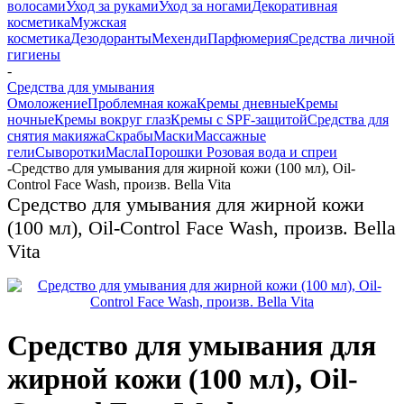
волосами
Уход за руками
Уход за ногами
Декоративная
косметика
Мужская
косметика
Дезодоранты
Мехенди
Парфюмерия
Средства личной
гигиены
-
Средства для умывания
Омоложение
Проблемная кожа
Кремы дневные
Кремы
ночные
Кремы вокруг глаз
Кремы с SPF-защитой
Средства для
снятия макияжа
Скрабы
Маски
Массажные
гели
Сыворотки
Масла
Порошки
Розовая вода и спреи
-
Средство для умывания для жирной кожи (100 мл), Oil-
Control Face Wash, произв. Bella Vita
Средство для умывания для жирной кожи
(100 мл), Oil-Control Face Wash, произв. Bella
Vita
Средство для умывания для
жирной кожи (100 мл), Oil-