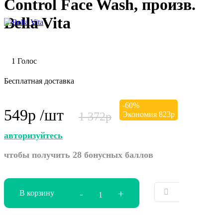
Control Face Wash, произв.
Bella Vita
1 Голос
Бесплатная доставка
-
60
%
549
р
/шт
1 372
р
Экономия
823
р
авторизуйтесь
чтобы получить 28 бонусных баллов
-
+
В корзину