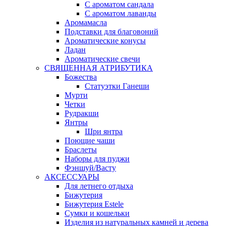
С ароматом сандала
С ароматом лаванды
Аромамасла
Подставки для благовоний
Ароматические конусы
Ладан
Ароматические свечи
СВЯЩЕННАЯ АТРИБУТИКА
Божества
Статуэтки Ганеши
Мурти
Четки
Рудракши
Янтры
Шри янтра
Поющие чаши
Браслеты
Наборы для пуджи
Фэншуй/Васту
АКСЕССУАРЫ
Для летнего отдыха
Бижутерия
Бижутерия Estele
Сумки и кошельки
Изделия из натуральных камней и дерева