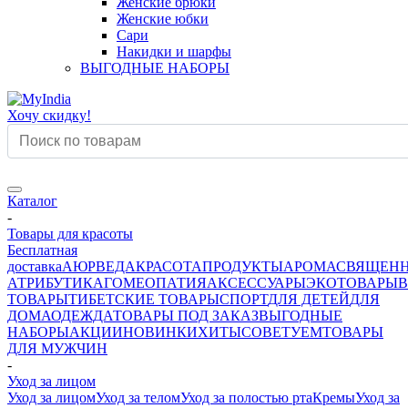
Женские брюки
Женские юбки
Сари
Накидки и шарфы
ВЫГОДНЫЕ НАБОРЫ
Хочу скидку!
Каталог
-
Товары для красоты
Бесплатная
доставка
АЮРВЕДА
КРАСОТА
ПРОДУКТЫ
АРОМА
СВЯЩЕН
АТРИБУТИКА
ГОМЕОПАТИЯ
АКСЕССУАРЫ
ЭКОТОВАРЫ
В
ТОВАРЫ
ТИБЕТСКИЕ ТОВАРЫ
СПОРТ
ДЛЯ ДЕТЕЙ
ДЛЯ
ДОМА
ОДЕЖДА
ТОВАРЫ ПОД ЗАКАЗ
ВЫГОДНЫЕ
НАБОРЫ
АКЦИИ
НОВИНКИ
ХИТЫ
СОВЕТУЕМ
ТОВАРЫ
ДЛЯ МУЖЧИН
-
Уход за лицом
Уход за лицом
Уход за телом
Уход за полостью рта
Кремы
Уход за