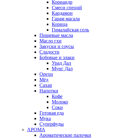
Кориандр
Смеси специй
Кардамон
Гарам масала
Корица
Гималайская соль
Пищевые масла
Масло гхи
Закуски и соусы
Сладости
Бобовые и злаки
Урад Дал
Мунг Дал
Орехи
Мёд
Сахар
Напитки
Кофе
Молоко
Соки
Готовая еда
Мука
Суперфуды
АРОМА
Ароматические палочки