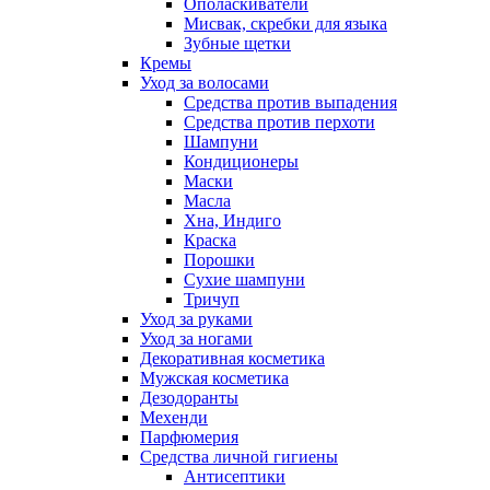
Ополаскиватели
Мисвак, скребки для языка
Зубные щетки
Кремы
Уход за волосами
Средства против выпадения
Средства против перхоти
Шампуни
Кондиционеры
Маски
Масла
Хна, Индиго
Краска
Порошки
Сухие шампуни
Тричуп
Уход за руками
Уход за ногами
Декоративная косметика
Мужская косметика
Дезодоранты
Мехенди
Парфюмерия
Средства личной гигиены
Антисептики