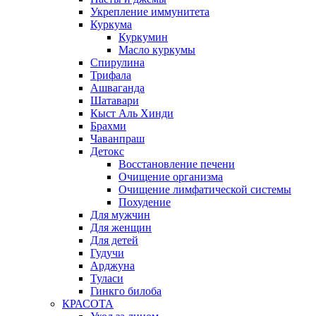
Укрепление иммунитета
Куркума
Куркумин
Масло куркумы
Спирулина
Трифала
Ашваганда
Шатавари
Кыст Аль Хинди
Брахми
Чаванпраш
Детокс
Восстановление печени
Очищение организма
Очищение лимфатической системы
Похудение
Для мужчин
Для женщин
Для детей
Гудучи
Арджуна
Туласи
Гинкго билоба
КРАСОТА