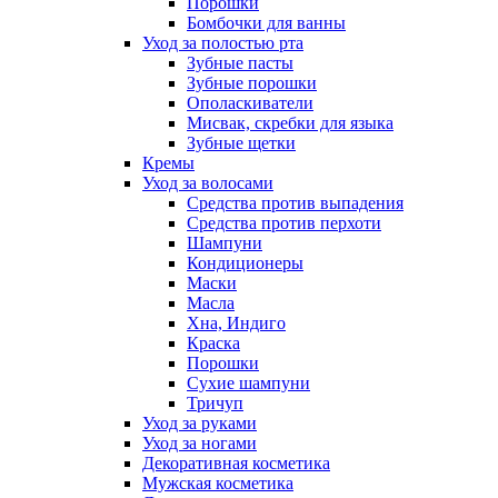
Порошки
Бомбочки для ванны
Уход за полостью рта
Зубные пасты
Зубные порошки
Ополаскиватели
Мисвак, скребки для языка
Зубные щетки
Кремы
Уход за волосами
Средства против выпадения
Средства против перхоти
Шампуни
Кондиционеры
Маски
Масла
Хна, Индиго
Краска
Порошки
Сухие шампуни
Тричуп
Уход за руками
Уход за ногами
Декоративная косметика
Мужская косметика