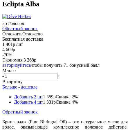
Eclipta Alba
25 Голосов
Обратный звонок
Отложить
Отложено
Бесплатная доставка
1 401
р
/шт
4 669
р
-
70
%
Экономия
3 268
р
авторизуйтесь
чтобы получить 71 бонусный балл
Много
-
+
В корзину
Больше - дешевле
Добавить 2 шт
1 359р
Скидка 2%
Добавить 4 шт
1 331р
Скидка 4%
Обратный звонок
Брингарадж (Pure Bhringraj Oil) – это натуральное масло для
волос, оказывающее комплексное полезное действие.