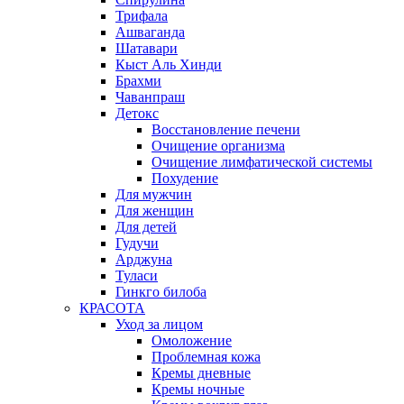
Трифала
Ашваганда
Шатавари
Кыст Аль Хинди
Брахми
Чаванпраш
Детокс
Восстановление печени
Очищение организма
Очищение лимфатической системы
Похудение
Для мужчин
Для женщин
Для детей
Гудучи
Арджуна
Туласи
Гинкго билоба
КРАСОТА
Уход за лицом
Омоложение
Проблемная кожа
Кремы дневные
Кремы ночные