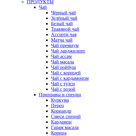
ПРОДУКТЫ
Чай
Чёрный чай
Зелёный чай
Белый чай
Травяной чай
Ассорти чая
Матча чай
Чай премиум
Чай дарджилинг
Чай ассам
Чай масала
Чай ройбуш
Чай с корицей
Чай с кардамоном
Чай с тулси
Чай с розой
Приправы и специи
Куркума
Перец
Кориандр
Смеси специй
Кардамон
Гарам масала
Корица