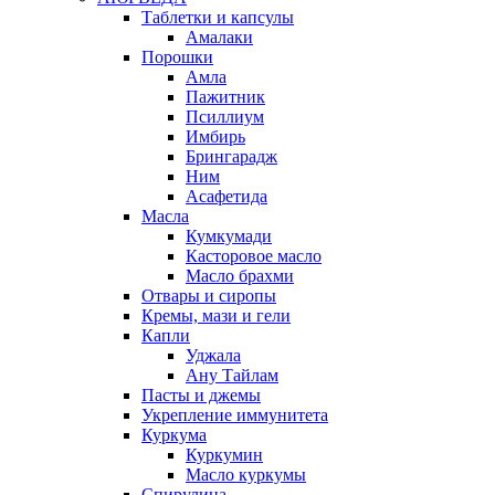
Таблетки и капсулы
Амалаки
Порошки
Амла
Пажитник
Псиллиум
Имбирь
Брингарадж
Ним
Асафетида
Масла
Кумкумади
Касторовое масло
Масло брахми
Отвары и сиропы
Кремы, мази и гели
Капли
Уджала
Ану Тайлам
Пасты и джемы
Укрепление иммунитета
Куркума
Куркумин
Масло куркумы
Спирулина