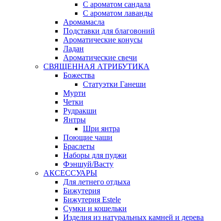
С ароматом сандала
С ароматом лаванды
Аромамасла
Подставки для благовоний
Ароматические конусы
Ладан
Ароматические свечи
СВЯЩЕННАЯ АТРИБУТИКА
Божества
Статуэтки Ганеши
Мурти
Четки
Рудракши
Янтры
Шри янтра
Поющие чаши
Браслеты
Наборы для пуджи
Фэншуй/Васту
АКСЕССУАРЫ
Для летнего отдыха
Бижутерия
Бижутерия Estele
Сумки и кошельки
Изделия из натуральных камней и дерева