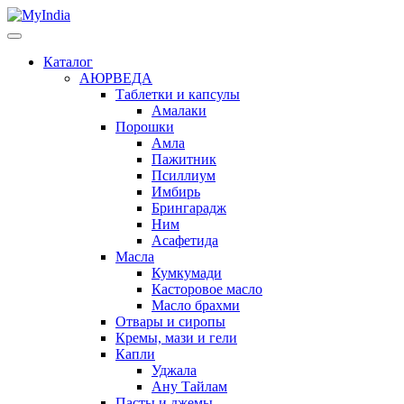
Каталог
АЮРВЕДА
Таблетки и капсулы
Амалаки
Порошки
Амла
Пажитник
Псиллиум
Имбирь
Брингарадж
Ним
Асафетида
Масла
Кумкумади
Касторовое масло
Масло брахми
Отвары и сиропы
Кремы, мази и гели
Капли
Уджала
Ану Тайлам
Пасты и джемы