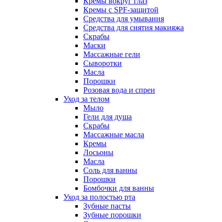
Кремы вокруг глаз
Кремы с SPF-защитой
Средства для умывания
Средства для снятия макияжа
Скрабы
Маски
Массажные гели
Сыворотки
Масла
Порошки
Розовая вода и спреи
Уход за телом
Мыло
Гели для душа
Скрабы
Массажные масла
Кремы
Лосьоны
Масла
Соль для ванны
Порошки
Бомбочки для ванны
Уход за полостью рта
Зубные пасты
Зубные порошки