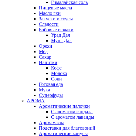
Гималайская соль
Пищевые масла
Масло гхи
Закуски и соусы
Сладости
Бобовые и злаки
Урад Дал
Мунг Дал
Орехи
Мёд
Сахар
Напитки
Кофе
Молоко
Соки
Готовая еда
Мука
Суперфуды
АРОМА
Ароматические палочки
С ароматом сандала
С ароматом лаванды
Аромамасла
Подставки для благовоний
Ароматические конусы