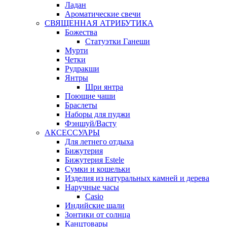
Ладан
Ароматические свечи
СВЯЩЕННАЯ АТРИБУТИКА
Божества
Статуэтки Ганеши
Мурти
Четки
Рудракши
Янтры
Шри янтра
Поющие чаши
Браслеты
Наборы для пуджи
Фэншуй/Васту
АКСЕССУАРЫ
Для летнего отдыха
Бижутерия
Бижутерия Estele
Сумки и кошельки
Изделия из натуральных камней и дерева
Наручные часы
Casio
Индийские шали
Зонтики от солнца
Канцтовары