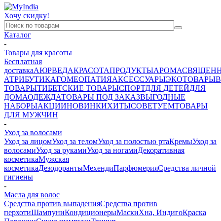
Хочу скидку!
Каталог
-
Товары для красоты
Бесплатная
доставка
АЮРВЕДА
КРАСОТА
ПРОДУКТЫ
АРОМА
СВЯЩЕН
АТРИБУТИКА
ГОМЕОПАТИЯ
АКСЕССУАРЫ
ЭКОТОВАРЫ
В
ТОВАРЫ
ТИБЕТСКИЕ ТОВАРЫ
СПОРТ
ДЛЯ ДЕТЕЙ
ДЛЯ
ДОМА
ОДЕЖДА
ТОВАРЫ ПОД ЗАКАЗ
ВЫГОДНЫЕ
НАБОРЫ
АКЦИИ
НОВИНКИ
ХИТЫ
СОВЕТУЕМ
ТОВАРЫ
ДЛЯ МУЖЧИН
-
Уход за волосами
Уход за лицом
Уход за телом
Уход за полостью рта
Кремы
Уход за
волосами
Уход за руками
Уход за ногами
Декоративная
косметика
Мужская
косметика
Дезодоранты
Мехенди
Парфюмерия
Средства личной
гигиены
-
Масла для волос
Средства против выпадения
Средства против
перхоти
Шампуни
Кондиционеры
Маски
Хна, Индиго
Краска