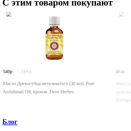
С этим товаром покупают
540
719
484
Масло Древогубца метельчатого (30 мл), Pure
Маха Б
Jyotishmati Oil, произв. Deve Herbes
здоровы
Bhringra
Блог