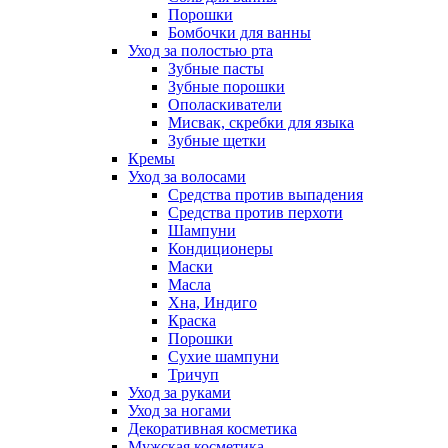
Порошки
Бомбочки для ванны
Уход за полостью рта
Зубные пасты
Зубные порошки
Ополаскиватели
Мисвак, скребки для языка
Зубные щетки
Кремы
Уход за волосами
Средства против выпадения
Средства против перхоти
Шампуни
Кондиционеры
Маски
Масла
Хна, Индиго
Краска
Порошки
Сухие шампуни
Тричуп
Уход за руками
Уход за ногами
Декоративная косметика
Мужская косметика