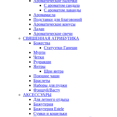
Ароматические палочки
С ароматом сандала
С ароматом лаванды
Аромамасла
Подставки для благовоний
Ароматические конусы
Ладан
Ароматические свечи
СВЯЩЕННАЯ АТРИБУТИКА
Божества
Статуэтки Ганеши
Мурти
Четки
Рудракши
Янтры
Шри янтра
Поющие чаши
Браслеты
Наборы для пуджи
Фэншуй/Васту
АКСЕССУАРЫ
Для летнего отдыха
Бижутерия
Бижутерия Estele
Сумки и кошельки