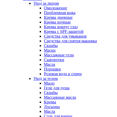
Уход за лицом
Омоложение
Проблемная кожа
Кремы дневные
Кремы ночные
Кремы вокруг глаз
Кремы с SPF-защитой
Средства для умывания
Средства для снятия макияжа
Скрабы
Маски
Массажные гели
Сыворотки
Масла
Порошки
Розовая вода и спреи
Уход за телом
Мыло
Гели для душа
Скрабы
Массажные масла
Кремы
Лосьоны
Масла
Соль для ванны