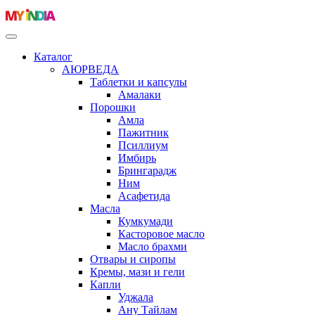
Каталог
АЮРВЕДА
Таблетки и капсулы
Амалаки
Порошки
Амла
Пажитник
Псиллиум
Имбирь
Брингарадж
Ним
Асафетида
Масла
Кумкумади
Касторовое масло
Масло брахми
Отвары и сиропы
Кремы, мази и гели
Капли
Уджала
Ану Тайлам