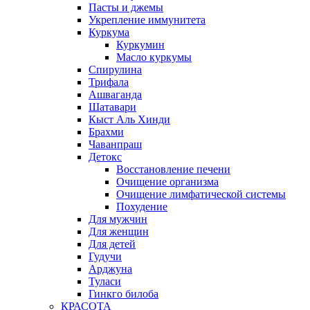
Пасты и джемы
Укрепление иммунитета
Куркума
Куркумин
Масло куркумы
Спирулина
Трифала
Ашваганда
Шатавари
Кыст Аль Хинди
Брахми
Чаванпраш
Детокс
Восстановление печени
Очищение организма
Очищение лимфатической системы
Похудение
Для мужчин
Для женщин
Для детей
Гудучи
Арджуна
Туласи
Гинкго билоба
КРАСОТА