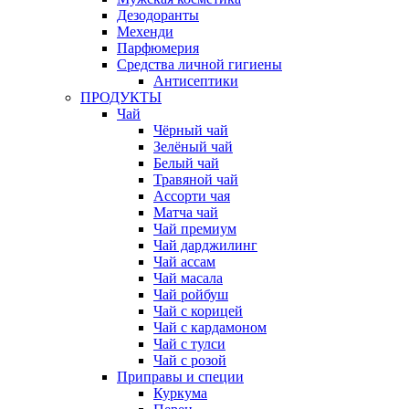
Дезодоранты
Мехенди
Парфюмерия
Средства личной гигиены
Антисептики
ПРОДУКТЫ
Чай
Чёрный чай
Зелёный чай
Белый чай
Травяной чай
Ассорти чая
Матча чай
Чай премиум
Чай дарджилинг
Чай ассам
Чай масала
Чай ройбуш
Чай с корицей
Чай с кардамоном
Чай с тулси
Чай с розой
Приправы и специи
Куркума