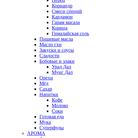
Перец
Кориандр
Смеси специй
Кардамон
Гарам масала
Корица
Гималайская соль
Пищевые масла
Масло гхи
Закуски и соусы
Сладости
Бобовые и злаки
Урад Дал
Мунг Дал
Орехи
Мёд
Сахар
Напитки
Кофе
Молоко
Соки
Готовая еда
Мука
Суперфуды
АРОМА