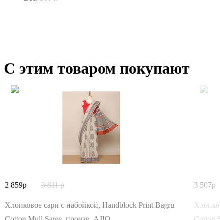
С этим товаром покупают
2 859
3 811
3 507
Хлопковое сари с набойкой, Handblock Print Bagru
Хлопков
Cotton Mull Saree, произв. AJIO
Cotton 