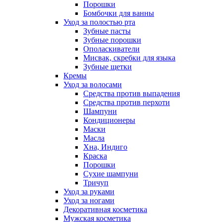
Порошки
Бомбочки для ванны
Уход за полостью рта
Зубные пасты
Зубные порошки
Ополаскиватели
Мисвак, скребки для языка
Зубные щетки
Кремы
Уход за волосами
Средства против выпадения
Средства против перхоти
Шампуни
Кондиционеры
Маски
Масла
Хна, Индиго
Краска
Порошки
Сухие шампуни
Тричуп
Уход за руками
Уход за ногами
Декоративная косметика
Мужская косметика