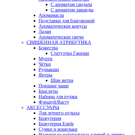
С ароматом сандала
С ароматом лаванды
Аромамасла
Подставки для благовоний
Ароматические конусы
Ладан
Ароматические свечи
СВЯЩЕННАЯ АТРИБУТИКА
Божества
Статуэтки Ганеши
Мурти
Четки
Рудракши
Янтры
Шри янтра
Поющие чаши
Браслеты
Наборы для пуджи
Фэншуй/Васту
АКСЕССУАРЫ
Для летнего отдыха
Бижутерия
Бижутерия Estele
Сумки и кошельки
Изделия из натуральных камней и дерева