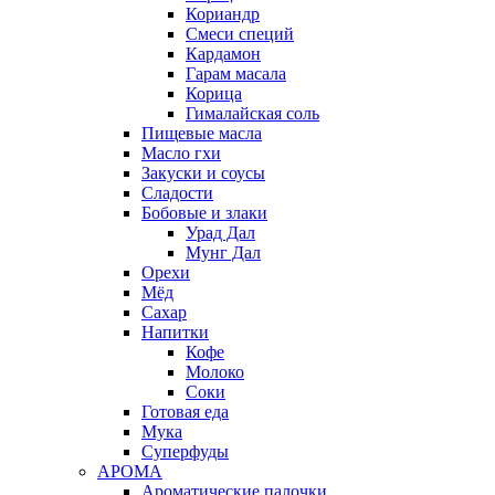
Кориандр
Смеси специй
Кардамон
Гарам масала
Корица
Гималайская соль
Пищевые масла
Масло гхи
Закуски и соусы
Сладости
Бобовые и злаки
Урад Дал
Мунг Дал
Орехи
Мёд
Сахар
Напитки
Кофе
Молоко
Соки
Готовая еда
Мука
Суперфуды
АРОМА
Ароматические палочки