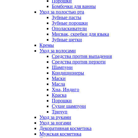
Порошки
Бомбочки для ванны
Уход за полостью рта
Зубные пасты
Зубные порошки
Ополаскиватели
Мисвак, скребки для языка
Зубные щетки
Кремы
Уход за волосами
Средства против выпадения
Средства против перхоти
Шампуни
Кондиционеры
Маски
Масла
Хна, Индиго
Краска
Порошки
Сухие шампуни
Тричуп
Уход за руками
Уход за ногами
Декоративная косметика
Мужская косметика