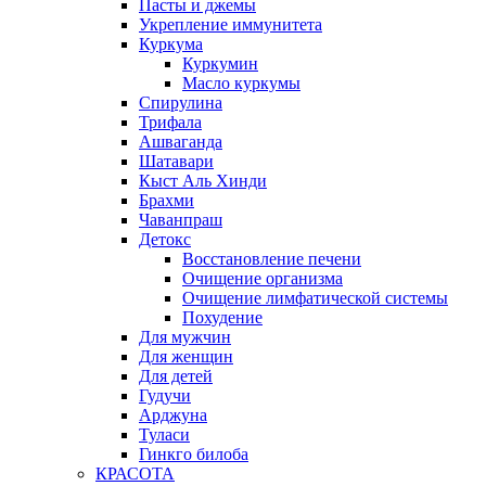
Пасты и джемы
Укрепление иммунитета
Куркума
Куркумин
Масло куркумы
Спирулина
Трифала
Ашваганда
Шатавари
Кыст Аль Хинди
Брахми
Чаванпраш
Детокс
Восстановление печени
Очищение организма
Очищение лимфатической системы
Похудение
Для мужчин
Для женщин
Для детей
Гудучи
Арджуна
Туласи
Гинкго билоба
КРАСОТА