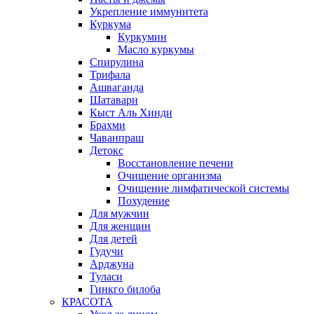
Укрепление иммунитета
Куркума
Куркумин
Масло куркумы
Спирулина
Трифала
Ашваганда
Шатавари
Кыст Аль Хинди
Брахми
Чаванпраш
Детокс
Восстановление печени
Очищение организма
Очищение лимфатической системы
Похудение
Для мужчин
Для женщин
Для детей
Гудучи
Арджуна
Туласи
Гинкго билоба
КРАСОТА