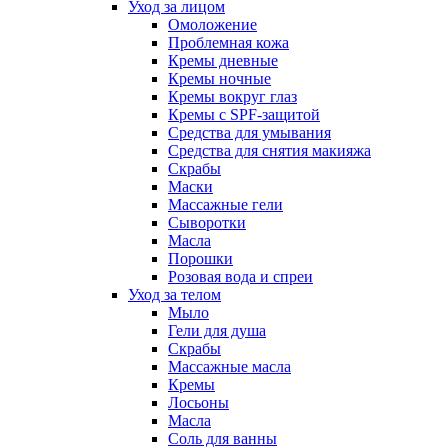
Уход за лицом
Омоложение
Проблемная кожа
Кремы дневные
Кремы ночные
Кремы вокруг глаз
Кремы с SPF-защитой
Средства для умывания
Средства для снятия макияжа
Скрабы
Маски
Массажные гели
Сыворотки
Масла
Порошки
Розовая вода и спреи
Уход за телом
Мыло
Гели для душа
Скрабы
Массажные масла
Кремы
Лосьоны
Масла
Соль для ванны