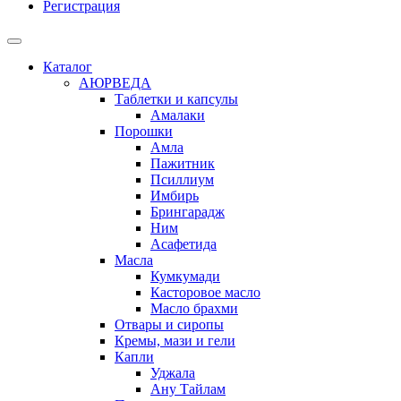
Регистрация
Каталог
АЮРВЕДА
Таблетки и капсулы
Амалаки
Порошки
Амла
Пажитник
Псиллиум
Имбирь
Брингарадж
Ним
Асафетида
Масла
Кумкумади
Касторовое масло
Масло брахми
Отвары и сиропы
Кремы, мази и гели
Капли
Уджала
Ану Тайлам