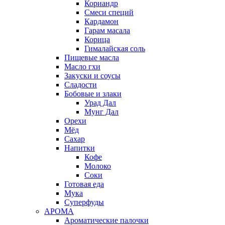
Кориандр
Смеси специй
Кардамон
Гарам масала
Корица
Гималайская соль
Пищевые масла
Масло гхи
Закуски и соусы
Сладости
Бобовые и злаки
Урад Дал
Мунг Дал
Орехи
Мёд
Сахар
Напитки
Кофе
Молоко
Соки
Готовая еда
Мука
Суперфуды
АРОМА
Ароматические палочки