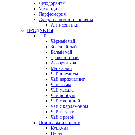
Дезодоранты
Мехенди
Парфюмерия
Средства личной гигиены
Антисептики
ПРОДУКТЫ
Чай
Чёрный чай
Зелёный чай
Белый чай
Травяной чай
Ассорти чая
Матча чай
Чай премиум
Чай дарджилинг
Чай ассам
Чай масала
Чай ройбуш
Чай с корицей
Чай с кардамоном
Чай с тулси
Чай с розой
Приправы и специи
Куркума
Перец