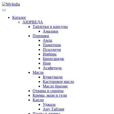
Каталог
АЮРВЕДА
Таблетки и капсулы
Амалаки
Порошки
Амла
Пажитник
Псиллиум
Имбирь
Брингарадж
Ним
Асафетида
Масла
Кумкумади
Касторовое масло
Масло брахми
Отвары и сиропы
Кремы, мази и гели
Капли
Уджала
Ану Тайлам
Пасты и джемы