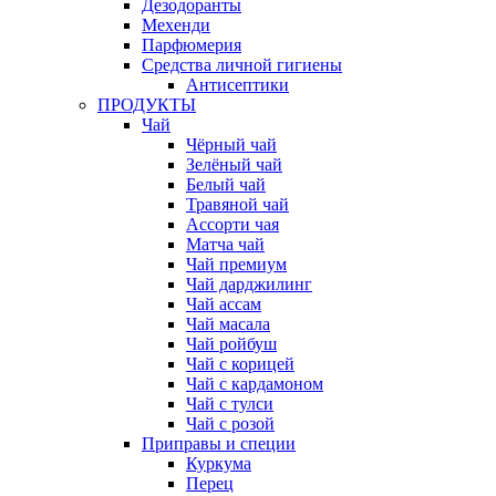
Дезодоранты
Мехенди
Парфюмерия
Средства личной гигиены
Антисептики
ПРОДУКТЫ
Чай
Чёрный чай
Зелёный чай
Белый чай
Травяной чай
Ассорти чая
Матча чай
Чай премиум
Чай дарджилинг
Чай ассам
Чай масала
Чай ройбуш
Чай с корицей
Чай с кардамоном
Чай с тулси
Чай с розой
Приправы и специи
Куркума
Перец