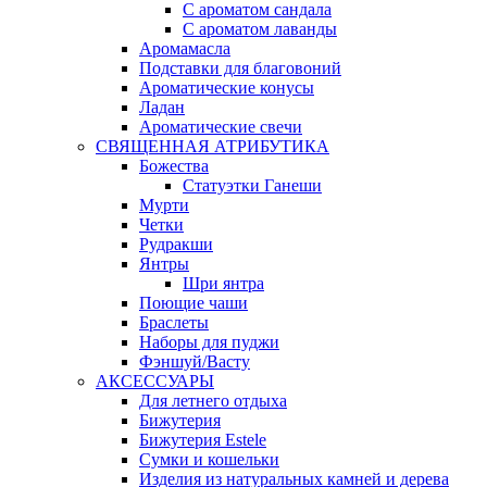
С ароматом сандала
С ароматом лаванды
Аромамасла
Подставки для благовоний
Ароматические конусы
Ладан
Ароматические свечи
СВЯЩЕННАЯ АТРИБУТИКА
Божества
Статуэтки Ганеши
Мурти
Четки
Рудракши
Янтры
Шри янтра
Поющие чаши
Браслеты
Наборы для пуджи
Фэншуй/Васту
АКСЕССУАРЫ
Для летнего отдыха
Бижутерия
Бижутерия Estele
Сумки и кошельки
Изделия из натуральных камней и дерева