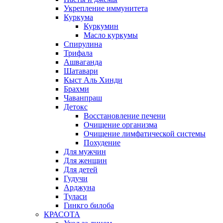
Укрепление иммунитета
Куркума
Куркумин
Масло куркумы
Спирулина
Трифала
Ашваганда
Шатавари
Кыст Аль Хинди
Брахми
Чаванпраш
Детокс
Восстановление печени
Очищение организма
Очищение лимфатической системы
Похудение
Для мужчин
Для женщин
Для детей
Гудучи
Арджуна
Туласи
Гинкго билоба
КРАСОТА