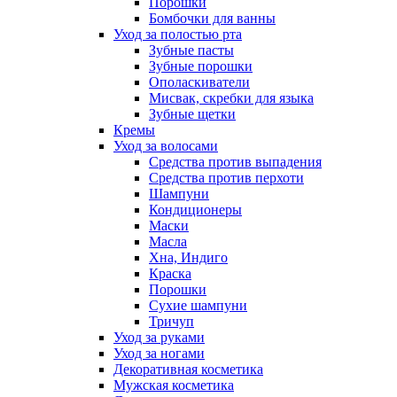
Порошки
Бомбочки для ванны
Уход за полостью рта
Зубные пасты
Зубные порошки
Ополаскиватели
Мисвак, скребки для языка
Зубные щетки
Кремы
Уход за волосами
Средства против выпадения
Средства против перхоти
Шампуни
Кондиционеры
Маски
Масла
Хна, Индиго
Краска
Порошки
Сухие шампуни
Тричуп
Уход за руками
Уход за ногами
Декоративная косметика
Мужская косметика