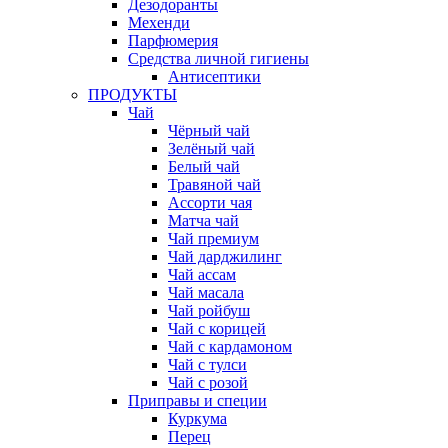
Дезодоранты
Мехенди
Парфюмерия
Средства личной гигиены
Антисептики
ПРОДУКТЫ
Чай
Чёрный чай
Зелёный чай
Белый чай
Травяной чай
Ассорти чая
Матча чай
Чай премиум
Чай дарджилинг
Чай ассам
Чай масала
Чай ройбуш
Чай с корицей
Чай с кардамоном
Чай с тулси
Чай с розой
Приправы и специи
Куркума
Перец