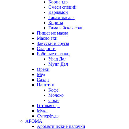
Кориандр
Смеси специй
Кардамон
Гарам масала
Корица
Гималайская соль
Пищевые масла
Масло гхи
Закуски и соусы
Сладости
Бобовые и злаки
Урад Дал
Мунг Дал
Орехи
Мёд
Сахар
Напитки
Кофе
Молоко
Соки
Готовая еда
Мука
Суперфуды
АРОМА
Ароматические палочки