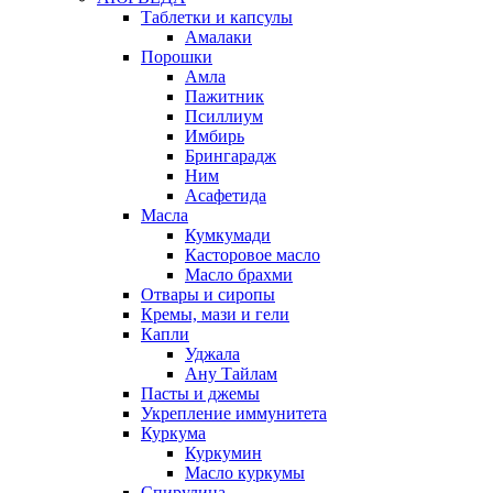
Таблетки и капсулы
Амалаки
Порошки
Амла
Пажитник
Псиллиум
Имбирь
Брингарадж
Ним
Асафетида
Масла
Кумкумади
Касторовое масло
Масло брахми
Отвары и сиропы
Кремы, мази и гели
Капли
Уджала
Ану Тайлам
Пасты и джемы
Укрепление иммунитета
Куркума
Куркумин
Масло куркумы
Спирулина