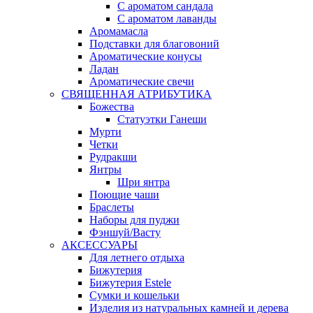
С ароматом сандала
С ароматом лаванды
Аромамасла
Подставки для благовоний
Ароматические конусы
Ладан
Ароматические свечи
СВЯЩЕННАЯ АТРИБУТИКА
Божества
Статуэтки Ганеши
Мурти
Четки
Рудракши
Янтры
Шри янтра
Поющие чаши
Браслеты
Наборы для пуджи
Фэншуй/Васту
АКСЕССУАРЫ
Для летнего отдыха
Бижутерия
Бижутерия Estele
Сумки и кошельки
Изделия из натуральных камней и дерева