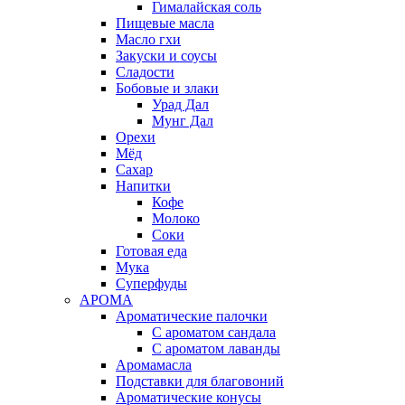
Гималайская соль
Пищевые масла
Масло гхи
Закуски и соусы
Сладости
Бобовые и злаки
Урад Дал
Мунг Дал
Орехи
Мёд
Сахар
Напитки
Кофе
Молоко
Соки
Готовая еда
Мука
Суперфуды
АРОМА
Ароматические палочки
С ароматом сандала
С ароматом лаванды
Аромамасла
Подставки для благовоний
Ароматические конусы