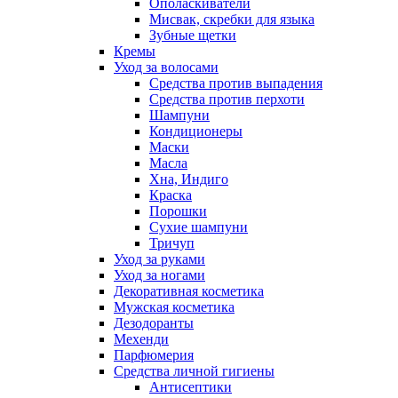
Ополаскиватели
Мисвак, скребки для языка
Зубные щетки
Кремы
Уход за волосами
Средства против выпадения
Средства против перхоти
Шампуни
Кондиционеры
Маски
Масла
Хна, Индиго
Краска
Порошки
Сухие шампуни
Тричуп
Уход за руками
Уход за ногами
Декоративная косметика
Мужская косметика
Дезодоранты
Мехенди
Парфюмерия
Средства личной гигиены
Антисептики