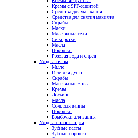
Кремы вокруг глаз
Кремы с SPF-защитой
Средства для умывания
Средства для снятия макияжа
Скрабы
Маски
Массажные гели
Сыворотки
Масла
Порошки
Розовая вода и спреи
Уход за телом
Мыло
Гели для душа
Скрабы
Массажные масла
Кремы
Лосьоны
Масла
Соль для ванны
Порошки
Бомбочки для ванны
Уход за полостью рта
Зубные пасты
Зубные порошки