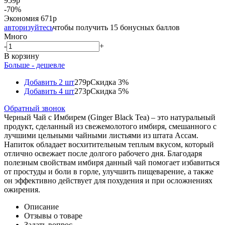
959
р
-
70
%
Экономия
671
р
авторизуйтесь
чтобы получить 15 бонусных баллов
Много
-
+
В корзину
Больше - дешевле
Добавить 2 шт
279р
Скидка 3%
Добавить 4 шт
273р
Скидка 5%
Обратный звонок
Черный Чай с Имбирем (Ginger Black Tea) – это натуральный
продукт, сделанный из свежемолотого имбиря, смешанного с
лучшими цельными чайными листьями из штата Ассам.
Напиток обладает восхитительным теплым вкусом, который
отлично освежает после долгого рабочего дня. Благодаря
полезным свойствам имбиря данный чай помогает избавиться
от простуды и боли в горле, улучшить пищеварение, а также
он эффективно действует для похудения и при осложнениях
ожирения.
Описание
Отзывы о товаре
Задать вопрос