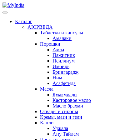
Каталог
АЮРВЕДА
Таблетки и капсулы
Амалаки
Порошки
Амла
Пажитник
Псиллиум
Имбирь
Брингарадж
Ним
Асафетида
Масла
Кумкумади
Касторовое масло
Масло брахми
Отвары и сиропы
Кремы, мази и гели
Капли
Уджала
Ану Тайлам
Пасты и джемы