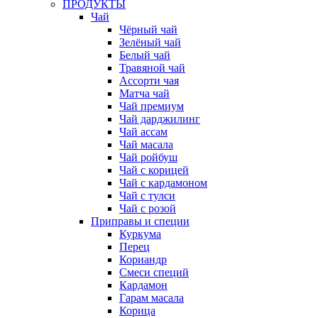
ПРОДУКТЫ
Чай
Чёрный чай
Зелёный чай
Белый чай
Травяной чай
Ассорти чая
Матча чай
Чай премиум
Чай дарджилинг
Чай ассам
Чай масала
Чай ройбуш
Чай с корицей
Чай с кардамоном
Чай с тулси
Чай с розой
Приправы и специи
Куркума
Перец
Кориандр
Смеси специй
Кардамон
Гарам масала
Корица