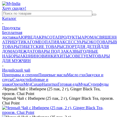
Хочу скидку!
Каталог
-
Продукты
Бесплатная
доставка
АЮРВЕДА
КРАСОТА
ПРОДУКТЫ
АРОМА
СВЯЩЕН
АТРИБУТИКА
ГОМЕОПАТИЯ
АКСЕССУАРЫ
ЭКОТОВАРЫ
В
ТОВАРЫ
ТИБЕТСКИЕ ТОВАРЫ
СПОРТ
ДЛЯ ДЕТЕЙ
ДЛЯ
ДОМА
ОДЕЖДА
ТОВАРЫ ПОД ЗАКАЗ
ВЫГОДНЫЕ
НАБОРЫ
АКЦИИ
НОВИНКИ
ХИТЫ
СОВЕТУЕМ
ТОВАРЫ
ДЛЯ МУЖЧИН
-
Индийский чай
Приправы и специи
Пищевые масла
Масло гхи
Закуски и
соусы
Сладости
Бобовые и
злаки
Орехи
Мёд
Сахар
Напитки
Готовая еда
Мука
Суперфуды
-
Черный Чай с Имбирем (25 пак, 2 г), Ginger Black Tea,
произв. Chai Point
Черный Чай с Имбирем (25 пак, 2 г), Ginger Black Tea, произв.
Chai Point