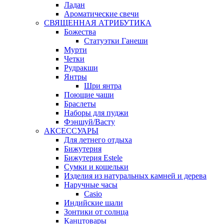
Ладан
Ароматические свечи
СВЯЩЕННАЯ АТРИБУТИКА
Божества
Статуэтки Ганеши
Мурти
Четки
Рудракши
Янтры
Шри янтра
Поющие чаши
Браслеты
Наборы для пуджи
Фэншуй/Васту
АКСЕССУАРЫ
Для летнего отдыха
Бижутерия
Бижутерия Estele
Сумки и кошельки
Изделия из натуральных камней и дерева
Наручные часы
Casio
Индийские шали
Зонтики от солнца
Канцтовары