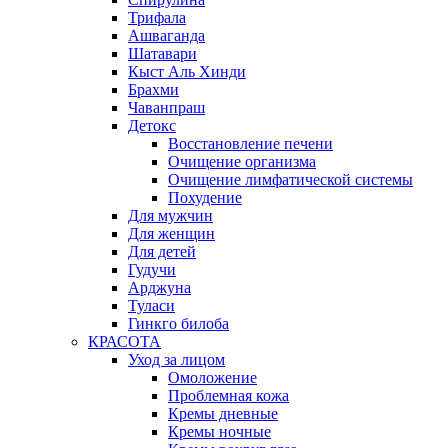
Трифала
Ашваганда
Шатавари
Кыст Аль Хинди
Брахми
Чаванпраш
Детокс
Восстановление печени
Очищение организма
Очищение лимфатической системы
Похудение
Для мужчин
Для женщин
Для детей
Гудучи
Арджуна
Туласи
Гинкго билоба
КРАСОТА
Уход за лицом
Омоложение
Проблемная кожа
Кремы дневные
Кремы ночные