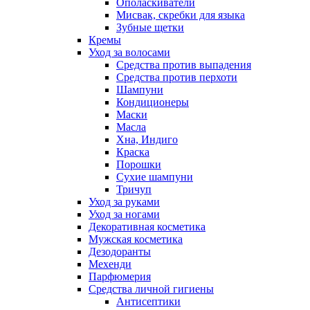
Ополаскиватели
Мисвак, скребки для языка
Зубные щетки
Кремы
Уход за волосами
Средства против выпадения
Средства против перхоти
Шампуни
Кондиционеры
Маски
Масла
Хна, Индиго
Краска
Порошки
Сухие шампуни
Тричуп
Уход за руками
Уход за ногами
Декоративная косметика
Мужская косметика
Дезодоранты
Мехенди
Парфюмерия
Средства личной гигиены
Антисептики