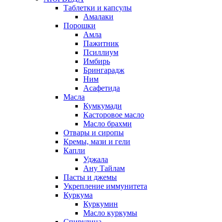
Таблетки и капсулы
Амалаки
Порошки
Амла
Пажитник
Псиллиум
Имбирь
Брингарадж
Ним
Асафетида
Масла
Кумкумади
Касторовое масло
Масло брахми
Отвары и сиропы
Кремы, мази и гели
Капли
Уджала
Ану Тайлам
Пасты и джемы
Укрепление иммунитета
Куркума
Куркумин
Масло куркумы
Спирулина