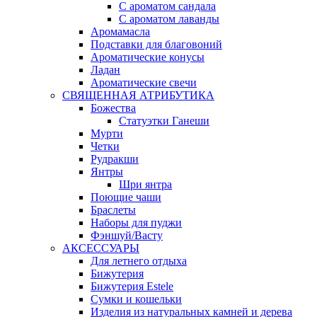
С ароматом сандала
С ароматом лаванды
Аромамасла
Подставки для благовоний
Ароматические конусы
Ладан
Ароматические свечи
СВЯЩЕННАЯ АТРИБУТИКА
Божества
Статуэтки Ганеши
Мурти
Четки
Рудракши
Янтры
Шри янтра
Поющие чаши
Браслеты
Наборы для пуджи
Фэншуй/Васту
АКСЕССУАРЫ
Для летнего отдыха
Бижутерия
Бижутерия Estele
Сумки и кошельки
Изделия из натуральных камней и дерева