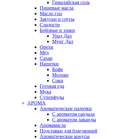
Гималайская соль
Пищевые масла
Масло гхи
Закуски и соусы
Сладости
Бобовые и злаки
Урад Дал
Мунг Дал
Орехи
Мёд
Сахар
Напитки
Кофе
Молоко
Соки
Готовая еда
Мука
Суперфуды
АРОМА
Ароматические палочки
С ароматом сандала
С ароматом лаванды
Аромамасла
Подставки для благовоний
Ароматические конусы