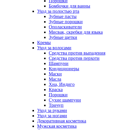
Порошки
Бомбочки для ванны
Уход за полостью рта
Зубные пасты
Зубные порошки
Ополаскиватели
Мисвак, скребки для языка
Зубные щетки
Кремы
Уход за волосами
Средства против выпадения
Средства против перхоти
Шампуни
Кондиционеры
Маски
Масла
Хна, Индиго
Краска
Порошки
Сухие шампуни
Тричуп
Уход за руками
Уход за ногами
Декоративная косметика
Мужская косметика