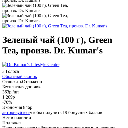
Зеленый чай (100 г), Green
Tea, произв. Dr. Kumar's
3 Голоса
Обратный звонок
Отложить
Отложено
Бесплатная доставка
363
р
/шт
1 209
р
-
70
%
Экономия
846
р
авторизуйтесь
чтобы получить 19 бонусных баллов
Нет в наличии
Под заказ
Наши менеджеры обязательно свяжутся с вами и уточнят