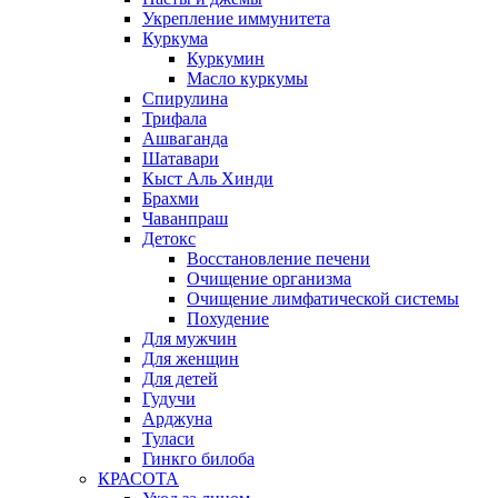
Укрепление иммунитета
Куркума
Куркумин
Масло куркумы
Спирулина
Трифала
Ашваганда
Шатавари
Кыст Аль Хинди
Брахми
Чаванпраш
Детокс
Восстановление печени
Очищение организма
Очищение лимфатической системы
Похудение
Для мужчин
Для женщин
Для детей
Гудучи
Арджуна
Туласи
Гинкго билоба
КРАСОТА