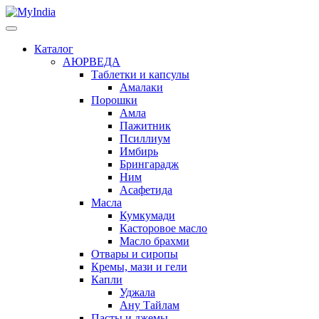
Каталог
АЮРВЕДА
Таблетки и капсулы
Амалаки
Порошки
Амла
Пажитник
Псиллиум
Имбирь
Брингарадж
Ним
Асафетида
Масла
Кумкумади
Касторовое масло
Масло брахми
Отвары и сиропы
Кремы, мази и гели
Капли
Уджала
Ану Тайлам
Пасты и джемы