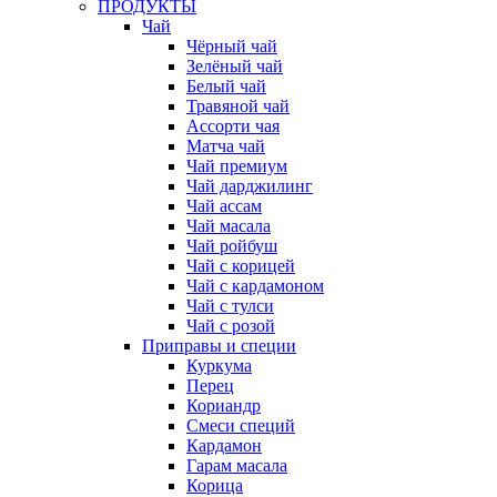
ПРОДУКТЫ
Чай
Чёрный чай
Зелёный чай
Белый чай
Травяной чай
Ассорти чая
Матча чай
Чай премиум
Чай дарджилинг
Чай ассам
Чай масала
Чай ройбуш
Чай с корицей
Чай с кардамоном
Чай с тулси
Чай с розой
Приправы и специи
Куркума
Перец
Кориандр
Смеси специй
Кардамон
Гарам масала
Корица