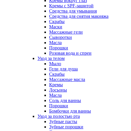
Кремы вокруг глаз
Кремы с SPF-защитой
Средства для умывания
Средства для снятия макияжа
Скрабы
Маски
Массажные гели
Сыворотки
Масла
Порошки
Розовая вода и спреи
Уход за телом
Мыло
Гели для душа
Скрабы
Массажные масла
Кремы
Лосьоны
Масла
Соль для ванны
Порошки
Бомбочки для ванны
Уход за полостью рта
Зубные пасты
Зубные порошки