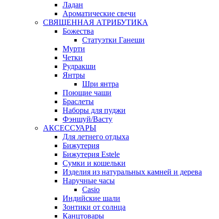
Ладан
Ароматические свечи
СВЯЩЕННАЯ АТРИБУТИКА
Божества
Статуэтки Ганеши
Мурти
Четки
Рудракши
Янтры
Шри янтра
Поющие чаши
Браслеты
Наборы для пуджи
Фэншуй/Васту
АКСЕССУАРЫ
Для летнего отдыха
Бижутерия
Бижутерия Estele
Сумки и кошельки
Изделия из натуральных камней и дерева
Наручные часы
Casio
Индийские шали
Зонтики от солнца
Канцтовары