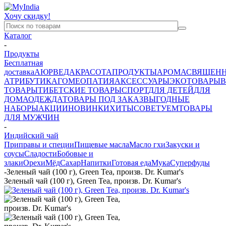
Хочу скидку!
Каталог
-
Продукты
Бесплатная
доставка
АЮРВЕДА
КРАСОТА
ПРОДУКТЫ
АРОМА
СВЯЩЕН
АТРИБУТИКА
ГОМЕОПАТИЯ
АКСЕССУАРЫ
ЭКОТОВАРЫ
В
ТОВАРЫ
ТИБЕТСКИЕ ТОВАРЫ
СПОРТ
ДЛЯ ДЕТЕЙ
ДЛЯ
ДОМА
ОДЕЖДА
ТОВАРЫ ПОД ЗАКАЗ
ВЫГОДНЫЕ
НАБОРЫ
АКЦИИ
НОВИНКИ
ХИТЫ
СОВЕТУЕМ
ТОВАРЫ
ДЛЯ МУЖЧИН
-
Индийский чай
Приправы и специи
Пищевые масла
Масло гхи
Закуски и
соусы
Сладости
Бобовые и
злаки
Орехи
Мёд
Сахар
Напитки
Готовая еда
Мука
Суперфуды
-
Зеленый чай (100 г), Green Tea, произв. Dr. Kumar's
Зеленый чай (100 г), Green Tea, произв. Dr. Kumar's