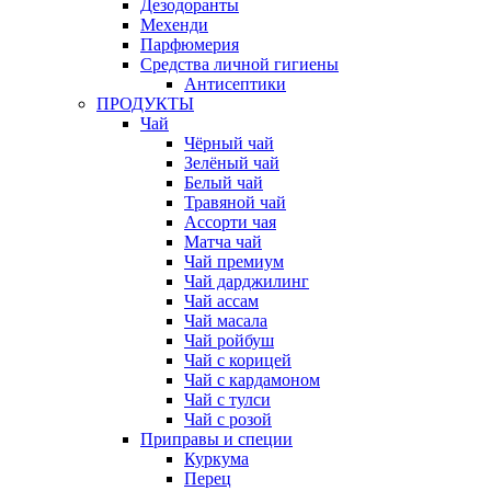
Дезодоранты
Мехенди
Парфюмерия
Средства личной гигиены
Антисептики
ПРОДУКТЫ
Чай
Чёрный чай
Зелёный чай
Белый чай
Травяной чай
Ассорти чая
Матча чай
Чай премиум
Чай дарджилинг
Чай ассам
Чай масала
Чай ройбуш
Чай с корицей
Чай с кардамоном
Чай с тулси
Чай с розой
Приправы и специи
Куркума
Перец