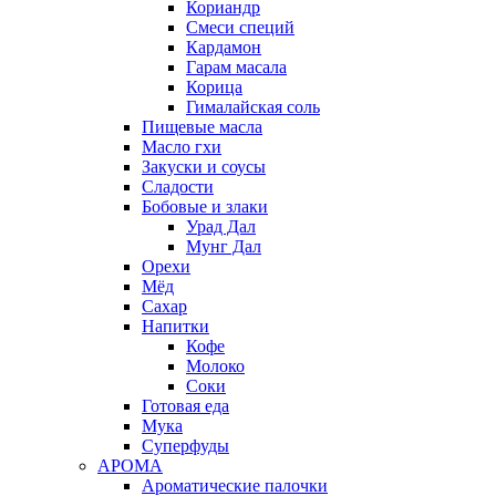
Кориандр
Смеси специй
Кардамон
Гарам масала
Корица
Гималайская соль
Пищевые масла
Масло гхи
Закуски и соусы
Сладости
Бобовые и злаки
Урад Дал
Мунг Дал
Орехи
Мёд
Сахар
Напитки
Кофе
Молоко
Соки
Готовая еда
Мука
Суперфуды
АРОМА
Ароматические палочки