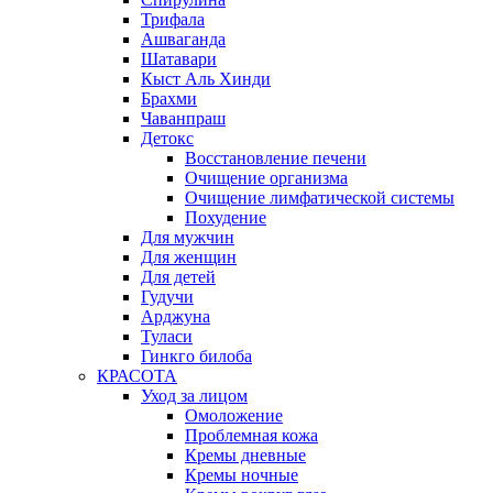
Трифала
Ашваганда
Шатавари
Кыст Аль Хинди
Брахми
Чаванпраш
Детокс
Восстановление печени
Очищение организма
Очищение лимфатической системы
Похудение
Для мужчин
Для женщин
Для детей
Гудучи
Арджуна
Туласи
Гинкго билоба
КРАСОТА
Уход за лицом
Омоложение
Проблемная кожа
Кремы дневные
Кремы ночные