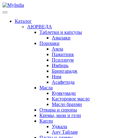
Каталог
АЮРВЕДА
Таблетки и капсулы
Амалаки
Порошки
Амла
Пажитник
Псиллиум
Имбирь
Брингарадж
Ним
Асафетида
Масла
Кумкумади
Касторовое масло
Масло брахми
Отвары и сиропы
Кремы, мази и гели
Капли
Уджала
Ану Тайлам
Пасты и джемы