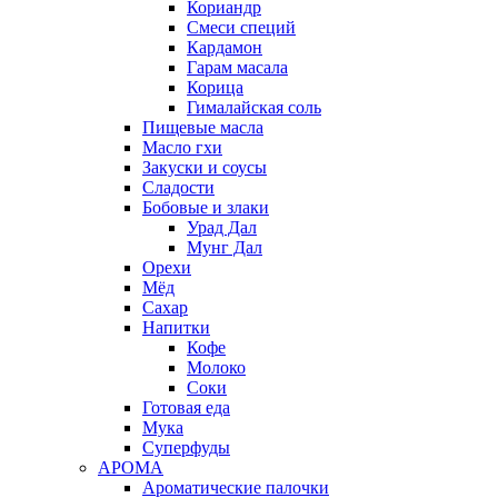
Кориандр
Смеси специй
Кардамон
Гарам масала
Корица
Гималайская соль
Пищевые масла
Масло гхи
Закуски и соусы
Сладости
Бобовые и злаки
Урад Дал
Мунг Дал
Орехи
Мёд
Сахар
Напитки
Кофе
Молоко
Соки
Готовая еда
Мука
Суперфуды
АРОМА
Ароматические палочки