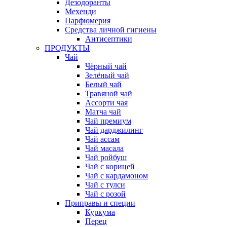
Дезодоранты
Мехенди
Парфюмерия
Средства личной гигиены
Антисептики
ПРОДУКТЫ
Чай
Чёрный чай
Зелёный чай
Белый чай
Травяной чай
Ассорти чая
Матча чай
Чай премиум
Чай дарджилинг
Чай ассам
Чай масала
Чай ройбуш
Чай с корицей
Чай с кардамоном
Чай с тулси
Чай с розой
Приправы и специи
Куркума
Перец