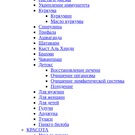
Укрепление иммунитета
Куркума
Куркумин
Масло куркумы
Спирулина
Трифала
Ашваганда
Шатавари
Кыст Аль Хинди
Брахми
Чаванпраш
Детокс
Восстановление печени
Очищение организма
Очищение лимфатической системы
Похудение
Для мужчин
Для женщин
Для детей
Гудучи
Арджуна
Туласи
Гинкго билоба
КРАСОТА