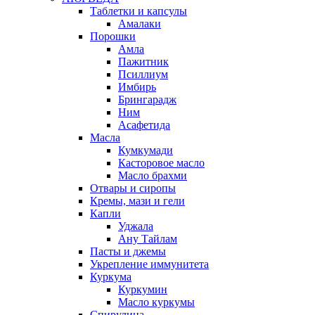
Таблетки и капсулы
Амалаки
Порошки
Амла
Пажитник
Псиллиум
Имбирь
Брингарадж
Ним
Асафетида
Масла
Кумкумади
Касторовое масло
Масло брахми
Отвары и сиропы
Кремы, мази и гели
Капли
Уджала
Ану Тайлам
Пасты и джемы
Укрепление иммунитета
Куркума
Куркумин
Масло куркумы
Спирулина