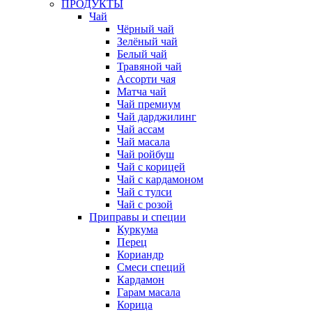
ПРОДУКТЫ
Чай
Чёрный чай
Зелёный чай
Белый чай
Травяной чай
Ассорти чая
Матча чай
Чай премиум
Чай дарджилинг
Чай ассам
Чай масала
Чай ройбуш
Чай с корицей
Чай с кардамоном
Чай с тулси
Чай с розой
Приправы и специи
Куркума
Перец
Кориандр
Смеси специй
Кардамон
Гарам масала
Корица