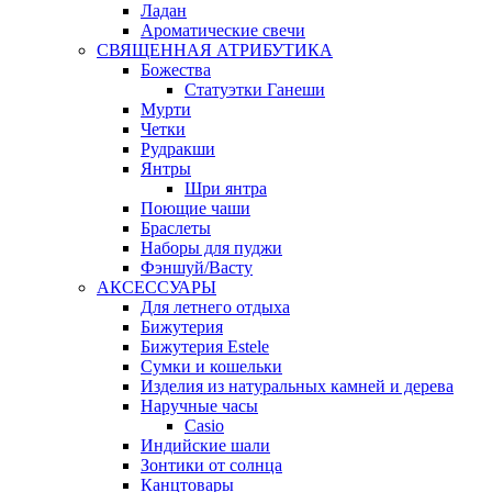
Ладан
Ароматические свечи
СВЯЩЕННАЯ АТРИБУТИКА
Божества
Статуэтки Ганеши
Мурти
Четки
Рудракши
Янтры
Шри янтра
Поющие чаши
Браслеты
Наборы для пуджи
Фэншуй/Васту
АКСЕССУАРЫ
Для летнего отдыха
Бижутерия
Бижутерия Estele
Сумки и кошельки
Изделия из натуральных камней и дерева
Наручные часы
Casio
Индийские шали
Зонтики от солнца
Канцтовары