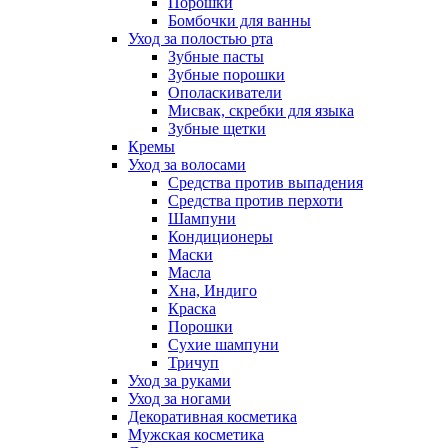
Порошки
Бомбочки для ванны
Уход за полостью рта
Зубные пасты
Зубные порошки
Ополаскиватели
Мисвак, скребки для языка
Зубные щетки
Кремы
Уход за волосами
Средства против выпадения
Средства против перхоти
Шампуни
Кондиционеры
Маски
Масла
Хна, Индиго
Краска
Порошки
Сухие шампуни
Тричуп
Уход за руками
Уход за ногами
Декоративная косметика
Мужская косметика