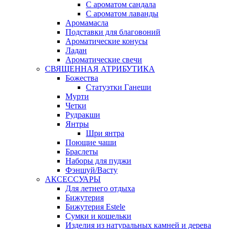
С ароматом сандала
С ароматом лаванды
Аромамасла
Подставки для благовоний
Ароматические конусы
Ладан
Ароматические свечи
СВЯЩЕННАЯ АТРИБУТИКА
Божества
Статуэтки Ганеши
Мурти
Четки
Рудракши
Янтры
Шри янтра
Поющие чаши
Браслеты
Наборы для пуджи
Фэншуй/Васту
АКСЕССУАРЫ
Для летнего отдыха
Бижутерия
Бижутерия Estele
Сумки и кошельки
Изделия из натуральных камней и дерева