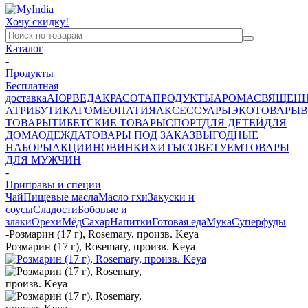
Хочу скидку!
Каталог
-
Продукты
Бесплатная
доставка
АЮРВЕДА
КРАСОТА
ПРОДУКТЫ
АРОМА
СВЯЩЕН
АТРИБУТИКА
ГОМЕОПАТИЯ
АКСЕССУАРЫ
ЭКОТОВАРЫ
В
ТОВАРЫ
ТИБЕТСКИЕ ТОВАРЫ
СПОРТ
ДЛЯ ДЕТЕЙ
ДЛЯ
ДОМА
ОДЕЖДА
ТОВАРЫ ПОД ЗАКАЗ
ВЫГОДНЫЕ
НАБОРЫ
АКЦИИ
НОВИНКИ
ХИТЫ
СОВЕТУЕМ
ТОВАРЫ
ДЛЯ МУЖЧИН
-
Приправы и специи
Чай
Пищевые масла
Масло гхи
Закуски и
соусы
Сладости
Бобовые и
злаки
Орехи
Мёд
Сахар
Напитки
Готовая еда
Мука
Суперфуды
-
Розмарин (17 г), Rosemary, произв. Keya
Розмарин (17 г), Rosemary, произв. Keya