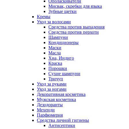
Ополаскиватели
Мисвак, скребки для языка
Зубные щетки
Кремы
Уход за волосами
Средства против выпадения
Средства против перхоти
Шампуни
Кондиционеры
Маски
Масла
Хна, Индиго
Краска
Порошки
Сухие шампуни
Тричуп
Уход за руками
Уход за ногами
Декоративная косметика
Мужская косметика
Дезодоранты
Мехенди
Парфюмерия
Средства личной гигиены
Антисептики