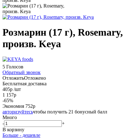
Розмарин (17 г), Rosemary,
произв. Keya
5 Голосов
Обратный звонок
Отложить
Отложено
Бесплатная доставка
405
р
/шт
1 157
р
-
65
%
Экономия
752
р
авторизуйтесь
чтобы получить 21 бонусный балл
Много
-
+
В корзину
Больше - дешевле