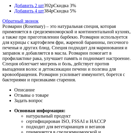
Добавить 2 шт
392р
Скидка 3%
Добавить 4 шт
384р
Скидка 5%
Обратный звонок
Розмарин (Rosemary) – это натуральная специя, которая
применяется в средиземноморской и континентальной кухнях,
а также при приготовлении барбекю. Розмарин используется
для курицы с картофелем фри, жареной баранины, песочного
печенья и других блюд. Специя подходит для маринования и
заправок и добавляется в масла. Розмарин помогает в
профилактике рака, улучшает память и поднимает настроение.
Специя облегчает мигрень и боль, действует против
выпадения волос и детоксикации печени и полезна для
кровообращения. Розмарин усиливает иммунитет, борется с
бактериями и признаками старения.
Описание
Отзывы о товаре
Задать вопрос
Основная информация:
натуральный продукт
сертифицирован ISO, FSSAI и HACCP
подходит для вегетарианцев и веганов
применяется в средиземноморской и