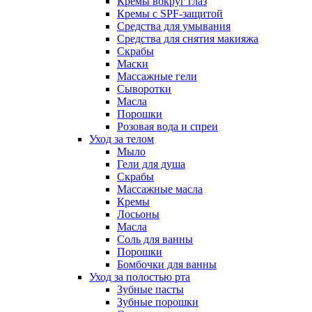
Кремы вокруг глаз
Кремы с SPF-защитой
Средства для умывания
Средства для снятия макияжа
Скрабы
Маски
Массажные гели
Сыворотки
Масла
Порошки
Розовая вода и спреи
Уход за телом
Мыло
Гели для душа
Скрабы
Массажные масла
Кремы
Лосьоны
Масла
Соль для ванны
Порошки
Бомбочки для ванны
Уход за полостью рта
Зубные пасты
Зубные порошки