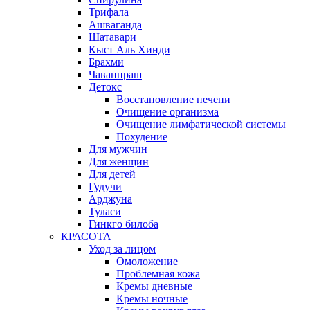
Трифала
Ашваганда
Шатавари
Кыст Аль Хинди
Брахми
Чаванпраш
Детокс
Восстановление печени
Очищение организма
Очищение лимфатической системы
Похудение
Для мужчин
Для женщин
Для детей
Гудучи
Арджуна
Туласи
Гинкго билоба
КРАСОТА
Уход за лицом
Омоложение
Проблемная кожа
Кремы дневные
Кремы ночные