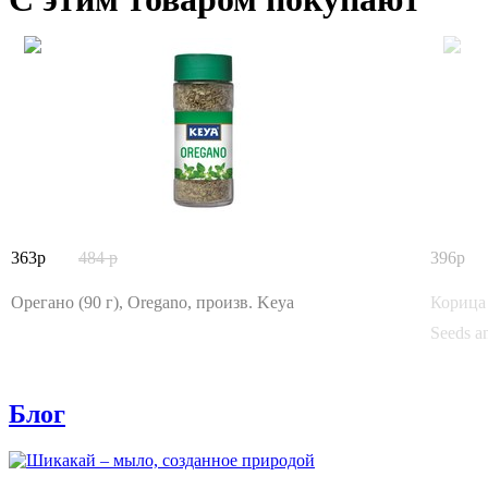
363
484
396
Орегано (90 г), Oregano, произв. Keya
Корица 
Seeds a
Блог