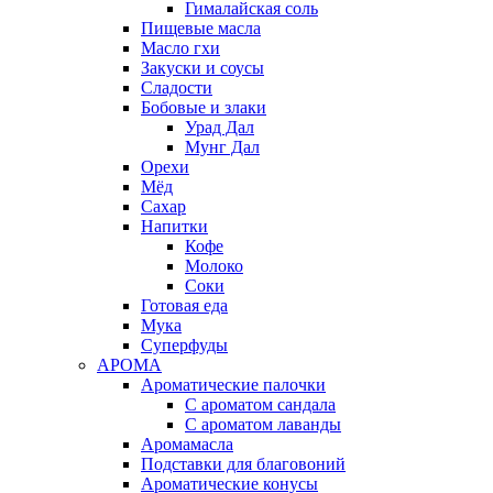
Гималайская соль
Пищевые масла
Масло гхи
Закуски и соусы
Сладости
Бобовые и злаки
Урад Дал
Мунг Дал
Орехи
Мёд
Сахар
Напитки
Кофе
Молоко
Соки
Готовая еда
Мука
Суперфуды
АРОМА
Ароматические палочки
С ароматом сандала
С ароматом лаванды
Аромамасла
Подставки для благовоний
Ароматические конусы