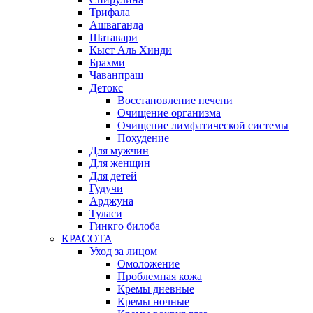
Трифала
Ашваганда
Шатавари
Кыст Аль Хинди
Брахми
Чаванпраш
Детокс
Восстановление печени
Очищение организма
Очищение лимфатической системы
Похудение
Для мужчин
Для женщин
Для детей
Гудучи
Арджуна
Туласи
Гинкго билоба
КРАСОТА
Уход за лицом
Омоложение
Проблемная кожа
Кремы дневные
Кремы ночные