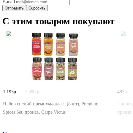
E-mail
Сбросить
С этим товаром покупают
1 193
1 590
483
Набор специй премиум-класса (8 шт), Premium
Паприка
Spices Set, произв. Carpe Victus
произв.