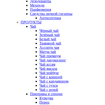
Дезодоранты
Мехенди
Парфюмерия
Средства личной гигиены
Антисептики
ПРОДУКТЫ
Чай
Чёрный чай
Зелёный чай
Белый чай
Травяной чай
Ассорти чая
Матча чай
Чай премиум
Чай дарджилинг
Чай ассам
Чай масала
Чай ройбуш
Чай с корицей
Чай с кардамоном
Чай с тулси
Чай с розой
Приправы и специи
Куркума
Перец