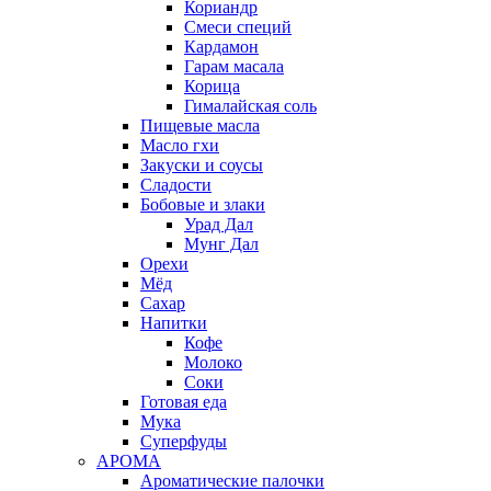
Кориандр
Смеси специй
Кардамон
Гарам масала
Корица
Гималайская соль
Пищевые масла
Масло гхи
Закуски и соусы
Сладости
Бобовые и злаки
Урад Дал
Мунг Дал
Орехи
Мёд
Сахар
Напитки
Кофе
Молоко
Соки
Готовая еда
Мука
Суперфуды
АРОМА
Ароматические палочки