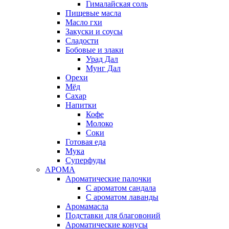
Гималайская соль
Пищевые масла
Масло гхи
Закуски и соусы
Сладости
Бобовые и злаки
Урад Дал
Мунг Дал
Орехи
Мёд
Сахар
Напитки
Кофе
Молоко
Соки
Готовая еда
Мука
Суперфуды
АРОМА
Ароматические палочки
С ароматом сандала
С ароматом лаванды
Аромамасла
Подставки для благовоний
Ароматические конусы