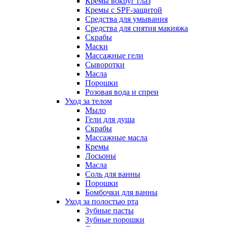
Кремы вокруг глаз
Кремы с SPF-защитой
Средства для умывания
Средства для снятия макияжа
Скрабы
Маски
Массажные гели
Сыворотки
Масла
Порошки
Розовая вода и спреи
Уход за телом
Мыло
Гели для душа
Скрабы
Массажные масла
Кремы
Лосьоны
Масла
Соль для ванны
Порошки
Бомбочки для ванны
Уход за полостью рта
Зубные пасты
Зубные порошки