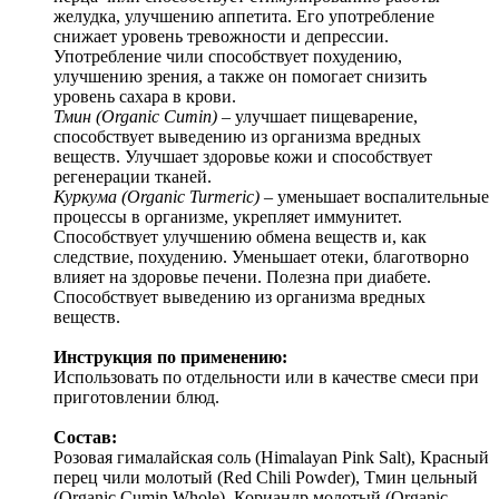
желудка, улучшению аппетита. Его употребление
снижает уровень тревожности и депрессии.
Употребление чили способствует похудению,
улучшению зрения, а также он помогает снизить
уровень сахара в крови.
Тмин (Organic Cumin)
– улучшает пищеварение,
способствует выведению из организма вредных
веществ. Улучшает здоровье кожи и способствует
регенерации тканей.
Куркума (Organic Turmeric)
– уменьшает воспалительные
процессы в организме, укрепляет иммунитет.
Способствует улучшению обмена веществ и, как
следствие, похудению. Уменьшает отеки, благотворно
влияет на здоровье печени. Полезна при диабете.
Способствует выведению из организма вредных
веществ.
Инструкция по применению:
Использовать по отдельности или в качестве смеси при
приготовлении блюд.
Состав:
Розовая гималайская соль (Himalayan Pink Salt), Красный
перец чили молотый (Red Chili Powder), Тмин цельный
(Organic Cumin Whole), Кориандр молотый (Organic