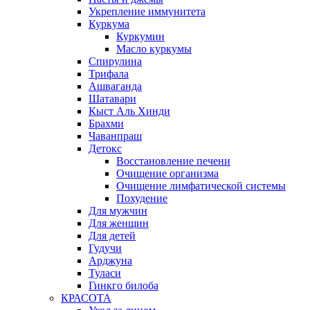
Укрепление иммунитета
Куркума
Куркумин
Масло куркумы
Спирулина
Трифала
Ашваганда
Шатавари
Кыст Аль Хинди
Брахми
Чаванпраш
Детокс
Восстановление печени
Очищение организма
Очищение лимфатической системы
Похудение
Для мужчин
Для женщин
Для детей
Гудучи
Арджуна
Туласи
Гинкго билоба
КРАСОТА