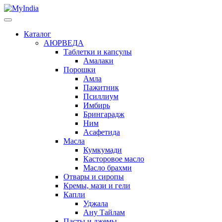
Каталог
АЮРВЕДА
Таблетки и капсулы
Амалаки
Порошки
Амла
Пажитник
Псиллиум
Имбирь
Брингарадж
Ним
Асафетида
Масла
Кумкумади
Касторовое масло
Масло брахми
Отвары и сиропы
Кремы, мази и гели
Капли
Уджала
Ану Тайлам
Пасты и джемы