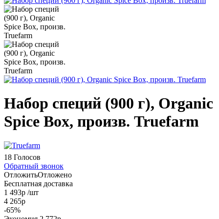
Набор специй (900 г), Organic
Spice Box, произв. Truefarm
18 Голосов
Обратный звонок
Отложить
Отложено
Бесплатная доставка
1 493
р
/шт
4 265
р
-
65
%
Экономия
2 772
р