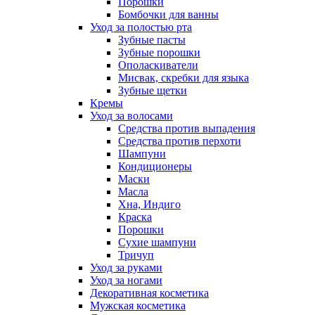
Порошки
Бомбочки для ванны
Уход за полостью рта
Зубные пасты
Зубные порошки
Ополаскиватели
Мисвак, скребки для языка
Зубные щетки
Кремы
Уход за волосами
Средства против выпадения
Средства против перхоти
Шампуни
Кондиционеры
Маски
Масла
Хна, Индиго
Краска
Порошки
Сухие шампуни
Тричуп
Уход за руками
Уход за ногами
Декоративная косметика
Мужская косметика