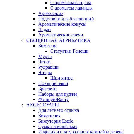
С ароматом сандала
С ароматом лаванды
Аромамасла
Подставки для благовоний
Ароматические конусы
Ладан
Ароматические свечи
СВЯЩЕННАЯ АТРИБУТИКА
Божества
Статуэтки Ганеши
Мурти
Четки
Рудракши
Янтры
Шри янтра
Поющие чаши
Браслеты
Наборы для пуджи
Фэншуй/Васту
АКСЕССУАРЫ
Для летнего отдыха
Бижутерия
Бижутерия Estele
Сумки и кошельки
Изделия из натуральных камней и дерева