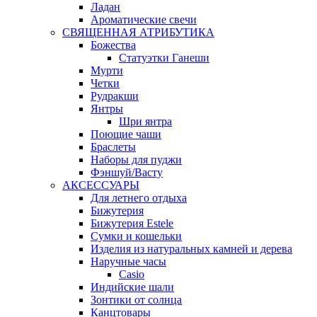
Ладан
Ароматические свечи
СВЯЩЕННАЯ АТРИБУТИКА
Божества
Статуэтки Ганеши
Мурти
Четки
Рудракши
Янтры
Шри янтра
Поющие чаши
Браслеты
Наборы для пуджи
Фэншуй/Васту
АКСЕССУАРЫ
Для летнего отдыха
Бижутерия
Бижутерия Estele
Сумки и кошельки
Изделия из натуральных камней и дерева
Наручные часы
Casio
Индийские шали
Зонтики от солнца
Канцтовары