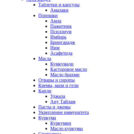
Таблетки и капсулы
Амалаки
Порошки
Амла
Пажитник
Псиллиум
Имбирь
Брингарадж
Ним
Асафетида
Масла
Кумкумади
Касторовое масло
Масло брахми
Отвары и сиропы
Кремы, мази и гели
Капли
Уджала
Ану Тайлам
Пасты и джемы
Укрепление иммунитета
Куркума
Куркумин
Масло куркумы
Спирулина