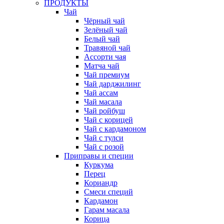
ПРОДУКТЫ
Чай
Чёрный чай
Зелёный чай
Белый чай
Травяной чай
Ассорти чая
Матча чай
Чай премиум
Чай дарджилинг
Чай ассам
Чай масала
Чай ройбуш
Чай с корицей
Чай с кардамоном
Чай с тулси
Чай с розой
Приправы и специи
Куркума
Перец
Кориандр
Смеси специй
Кардамон
Гарам масала
Корица