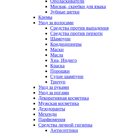
Ополаскиватели
Мисвак, скребки для языка
Зубные щетки
Кремы
Уход за волосами
Средства против выпадения
Средства против перхоти
Шампуни
Кондиционеры
Маски
Масла
Хна, Индиго
Краска
Порошки
Сухие шампуни
Тричуп
Уход за руками
Уход за ногами
Декоративная косметика
Мужская косметика
Дезодоранты
Мехенди
Парфюмерия
Средства личной гигиены
Антисептики