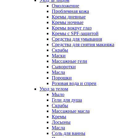
Уход за лицом
Омоложение
Проблемная кожа
Кремы дневные
Кремы ночные
Кремы вокруг глаз
Кремы с SPF-защитой
Средства для умывания
Средства для снятия макияжа
Скрабы
Маски
Массажные гели
Сыворотки
Масла
Порошки
Розовая вода и спреи
Уход за телом
Мыло
Гели для душа
Скрабы
Массажные масла
Кремы
Лосьоны
Масла
Соль для ванны