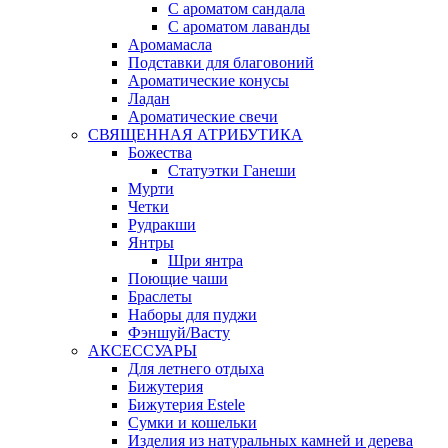
С ароматом сандала
С ароматом лаванды
Аромамасла
Подставки для благовоний
Ароматические конусы
Ладан
Ароматические свечи
СВЯЩЕННАЯ АТРИБУТИКА
Божества
Статуэтки Ганеши
Мурти
Четки
Рудракши
Янтры
Шри янтра
Поющие чаши
Браслеты
Наборы для пуджи
Фэншуй/Васту
АКСЕССУАРЫ
Для летнего отдыха
Бижутерия
Бижутерия Estele
Сумки и кошельки
Изделия из натуральных камней и дерева