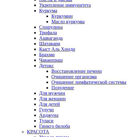
Укрепление иммунитета
Куркума
Куркумин
Масло куркумы
Спирулина
Трифала
Ашваганда
Шатавари
Кыст Аль Хинди
Брахми
Чаванпраш
Детокс
Восстановление печени
Очищение организма
Очищение лимфатической системы
Похудение
Для мужчин
Для женщин
Для детей
Гудучи
Арджуна
Туласи
Гинкго билоба
КРАСОТА