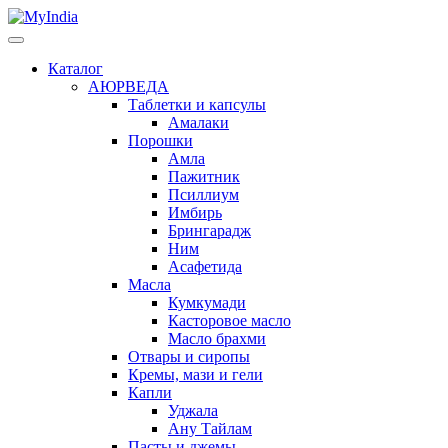
Каталог
АЮРВЕДА
Таблетки и капсулы
Амалаки
Порошки
Амла
Пажитник
Псиллиум
Имбирь
Брингарадж
Ним
Асафетида
Масла
Кумкумади
Касторовое масло
Масло брахми
Отвары и сиропы
Кремы, мази и гели
Капли
Уджала
Ану Тайлам
Пасты и джемы