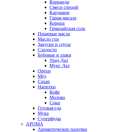
Кориандр
Смеси специй
Кардамон
Гарам масала
Корица
Гималайская соль
Пищевые масла
Масло гхи
Закуски и соусы
Сладости
Бобовые и злаки
Урад Дал
Мунг Дал
Орехи
Мёд
Сахар
Напитки
Кофе
Молоко
Соки
Готовая еда
Мука
Суперфуды
АРОМА
Ароматические палочки