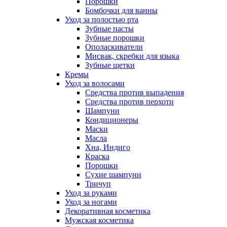
Порошки
Бомбочки для ванны
Уход за полостью рта
Зубные пасты
Зубные порошки
Ополаскиватели
Мисвак, скребки для языка
Зубные щетки
Кремы
Уход за волосами
Средства против выпадения
Средства против перхоти
Шампуни
Кондиционеры
Маски
Масла
Хна, Индиго
Краска
Порошки
Сухие шампуни
Тричуп
Уход за руками
Уход за ногами
Декоративная косметика
Мужская косметика