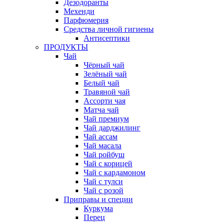
Дезодоранты
Мехенди
Парфюмерия
Средства личной гигиены
Антисептики
ПРОДУКТЫ
Чай
Чёрный чай
Зелёный чай
Белый чай
Травяной чай
Ассорти чая
Матча чай
Чай премиум
Чай дарджилинг
Чай ассам
Чай масала
Чай ройбуш
Чай с корицей
Чай с кардамоном
Чай с тулси
Чай с розой
Приправы и специи
Куркума
Перец