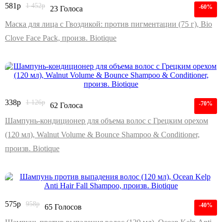
581
р
1 452
р
-60%
23 Голоса
Маска для лица с Гвоздикой: против пигментации (75 г), Bio
Clove Face Pack, произв. Biotique
338
р
1 126
р
-70%
62 Голоса
Шампунь-кондиционер для объема волос с Грецким орехом
(120 мл), Walnut Volume & Bounce Shampoo & Conditioner,
произв. Biotique
575
р
958
р
-40%
65 Голосов