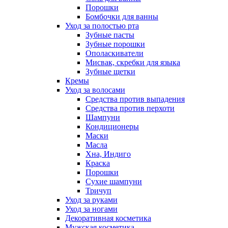
Порошки
Бомбочки для ванны
Уход за полостью рта
Зубные пасты
Зубные порошки
Ополаскиватели
Мисвак, скребки для языка
Зубные щетки
Кремы
Уход за волосами
Средства против выпадения
Средства против перхоти
Шампуни
Кондиционеры
Маски
Масла
Хна, Индиго
Краска
Порошки
Сухие шампуни
Тричуп
Уход за руками
Уход за ногами
Декоративная косметика
Мужская косметика