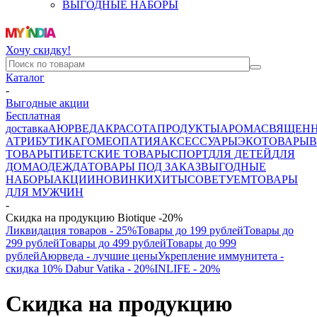
ВЫГОДНЫЕ НАБОРЫ
Хочу скидку!
Каталог
-
Выгодные акции
Бесплатная
доставка
АЮРВЕДА
КРАСОТА
ПРОДУКТЫ
АРОМА
СВЯЩЕН
АТРИБУТИКА
ГОМЕОПАТИЯ
АКСЕССУАРЫ
ЭКОТОВАРЫ
В
ТОВАРЫ
ТИБЕТСКИЕ ТОВАРЫ
СПОРТ
ДЛЯ ДЕТЕЙ
ДЛЯ
ДОМА
ОДЕЖДА
ТОВАРЫ ПОД ЗАКАЗ
ВЫГОДНЫЕ
НАБОРЫ
АКЦИИ
НОВИНКИ
ХИТЫ
СОВЕТУЕМ
ТОВАРЫ
ДЛЯ МУЖЧИН
-
Скидка на продукцию Biotique -20%
Ликвидация товаров - 25%
Товары до 199 рублей
Товары до
299 рублей
Товары до 499 рублей
Товары до 999
рублей
Аюрведа - лучшие цены
Укрепление иммунитета -
скидка 10%
Dabur Vatika - 20%
INLIFE - 20%
Скидка на продукцию