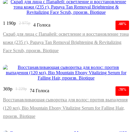
1 190
р
2 975
р
-60%
4 Голоса
Скраб для лица с Папайей: осветление и восстановление тона
кожи (235 г), Papaya Tan Removal Brightening & Revitalizing
Face Scrub, произв. Biotique
369
р
1 229
р
-70%
74 Голоса
Восстанавливающая сыворотка для волос: против выпадения
(120 мл), Bio Mountain Ebony Vitalizing Serum for Falling Hair,
произв. Biotique