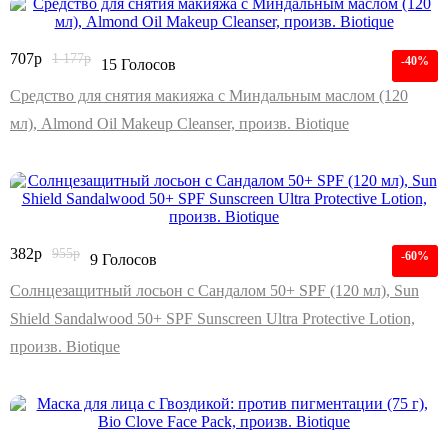
707
р
1 177
р
-40%
15 Голосов
Средство для снятия макияжа с Миндальным маслом (120
мл), Almond Oil Makeup Cleanser, произв. Biotique
382
р
955
р
-60%
9 Голосов
Солнцезащитный лосьон с Сандалом 50+ SPF (120 мл), Sun
Shield Sandalwood 50+ SPF Sunscreen Ultra Protective Lotion,
произв. Biotique