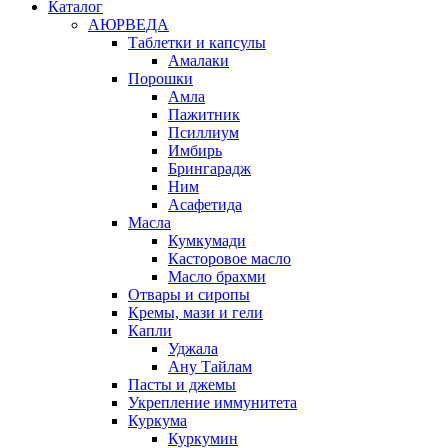
Каталог
АЮРВЕДА
Таблетки и капсулы
Амалаки
Порошки
Амла
Пажитник
Псиллиум
Имбирь
Брингарадж
Ним
Асафетида
Масла
Кумкумади
Касторовое масло
Масло брахми
Отвары и сиропы
Кремы, мази и гели
Капли
Уджала
Ану Тайлам
Пасты и джемы
Укрепление иммунитета
Куркума
Куркумин