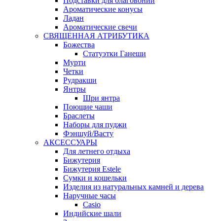
Подставки для благовоний
Ароматические конусы
Ладан
Ароматические свечи
СВЯЩЕННАЯ АТРИБУТИКА
Божества
Статуэтки Ганеши
Мурти
Четки
Рудракши
Янтры
Шри янтра
Поющие чаши
Браслеты
Наборы для пуджи
Фэншуй/Васту
АКСЕССУАРЫ
Для летнего отдыха
Бижутерия
Бижутерия Estele
Сумки и кошельки
Изделия из натуральных камней и дерева
Наручные часы
Casio
Индийские шали