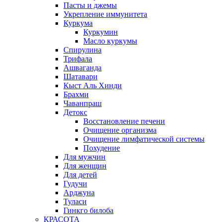
Пасты и джемы
Укрепление иммунитета
Куркума
Куркумин
Масло куркумы
Спирулина
Трифала
Ашваганда
Шатавари
Кыст Аль Хинди
Брахми
Чаванпраш
Детокс
Восстановление печени
Очищение организма
Очищение лимфатической системы
Похудение
Для мужчин
Для женщин
Для детей
Гудучи
Арджуна
Туласи
Гинкго билоба
КРАСОТА