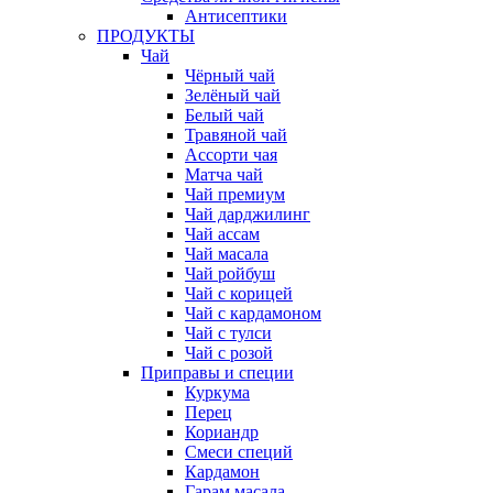
Антисептики
ПРОДУКТЫ
Чай
Чёрный чай
Зелёный чай
Белый чай
Травяной чай
Ассорти чая
Матча чай
Чай премиум
Чай дарджилинг
Чай ассам
Чай масала
Чай ройбуш
Чай с корицей
Чай с кардамоном
Чай с тулси
Чай с розой
Приправы и специи
Куркума
Перец
Кориандр
Смеси специй
Кардамон
Гарам масала