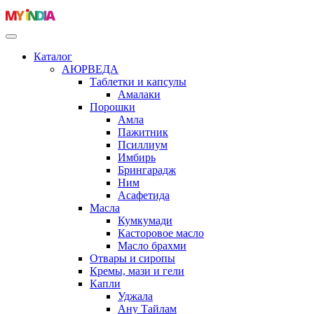
Каталог
АЮРВЕДА
Таблетки и капсулы
Амалаки
Порошки
Амла
Пажитник
Псиллиум
Имбирь
Брингарадж
Ним
Асафетида
Масла
Кумкумади
Касторовое масло
Масло брахми
Отвары и сиропы
Кремы, мази и гели
Капли
Уджала
Ану Тайлам