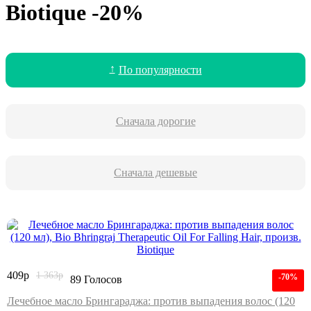
Biotique -20%
По популярности
Сначала дорогие
Сначала дешевые
409
р
1 363
р
-70%
89 Голосов
Лечебное масло Брингараджа: против выпадения волос (120