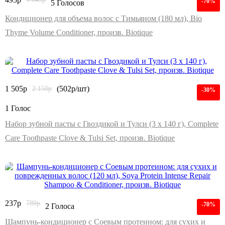
-70%
5 Голосов
Кондиционер для объема волос с Тимьяном (180 мл), Bio
Thyme Volume Conditioner, произв. Biotique
1 505
р
2 150
р
(502р/шт)
-30%
1 Голос
Набор зубной пасты с Гвоздикой и Тулси (3 x 140 г), Complete
Care Toothpaste Clove & Tulsi Set, произв. Biotique
237
р
789
р
-70%
2 Голоса
Шампунь-кондиционер с Соевым протеином: для сухих и