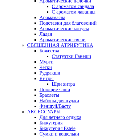
Ароматические палочки
С ароматом сандала
С ароматом лаванды
Аромамасла
Подставки для благовоний
Ароматические конусы
Ладан
Ароматические свечи
СВЯЩЕННАЯ АТРИБУТИКА
Божества
Статуэтки Ганеши
Мурти
Четки
Рудракши
Янтры
Шри янтра
Поющие чаши
Браслеты
Наборы для пуджи
Фэншуй/Васту
АКСЕССУАРЫ
Для летнего отдыха
Бижутерия
Бижутерия Estele
Сумки и кошельки