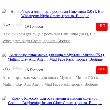
684
р
1 139
р
-40%
19 Голосов
Ночной крем для лица с ростками Пшеницы (50 г), Bio
Wheatgerm Night Cream, произв. Biotique
589
р
1 472
р
-60%
16 Голосов
Антивозрастная маска для лица с Мултани Митти (75 г),
Multani Clay Anti-Ageing Mud Face Pack, произв. Biotique