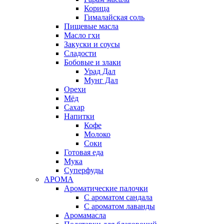
Корица
Гималайская соль
Пищевые масла
Масло гхи
Закуски и соусы
Сладости
Бобовые и злаки
Урад Дал
Мунг Дал
Орехи
Мёд
Сахар
Напитки
Кофе
Молоко
Соки
Готовая еда
Мука
Суперфуды
АРОМА
Ароматические палочки
С ароматом сандала
С ароматом лаванды
Аромамасла