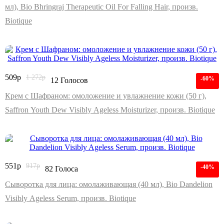
мл), Bio Bhringraj Therapeutic Oil For Falling Hair, произв.
Biotique
509
р
1 272
р
-60%
12 Голосов
Крем с Шафраном: омоложение и увлажнение кожи (50 г),
Saffron Youth Dew Visibly Ageless Moisturizer, произв. Biotique
551
р
917
р
-40%
82 Голоса
Сыворотка для лица: омолаживающая (40 мл), Bio Dandelion
Visibly Ageless Serum, произв. Biotique