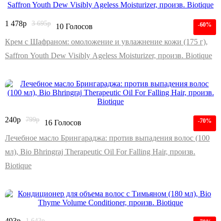
1 478
р
3 695
р
-60%
10 Голосов
Крем с Шафраном: омоложение и увлажнение кожи (175 г),
Saffron Youth Dew Visibly Ageless Moisturizer, произв. Biotique
240
р
799
р
-70%
16 Голосов
Лечебное масло Брингараджа: против выпадения волос (100
мл), Bio Bhringraj Therapeutic Oil For Falling Hair, произв.
Biotique
493
р
1 643
р