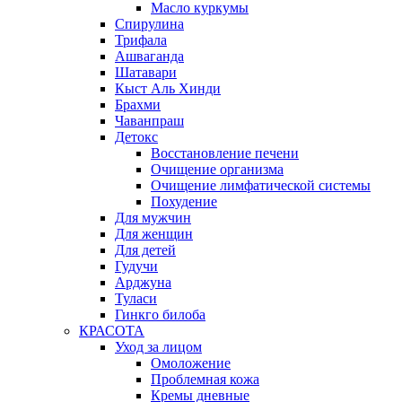
Масло куркумы
Спирулина
Трифала
Ашваганда
Шатавари
Кыст Аль Хинди
Брахми
Чаванпраш
Детокс
Восстановление печени
Очищение организма
Очищение лимфатической системы
Похудение
Для мужчин
Для женщин
Для детей
Гудучи
Арджуна
Туласи
Гинкго билоба
КРАСОТА
Уход за лицом
Омоложение
Проблемная кожа
Кремы дневные