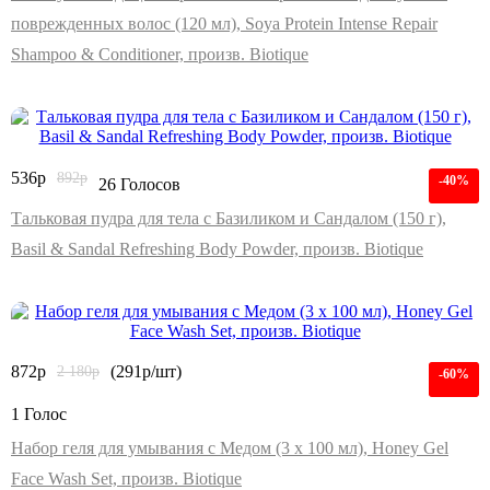
поврежденных волос (120 мл), Soya Protein Intense Repair
Shampoo & Conditioner, произв. Biotique
536
р
892
р
-40%
26 Голосов
Тальковая пудра для тела с Базиликом и Сандалом (150 г),
Basil & Sandal Refreshing Body Powder, произв. Biotique
872
р
2 180
р
(291р/шт)
-60%
1 Голос
Набор геля для умывания с Медом (3 х 100 мл), Honey Gel
Face Wash Set, произв. Biotique