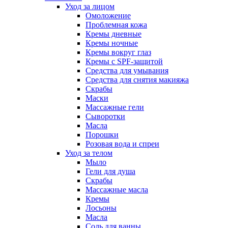
Уход за лицом
Омоложение
Проблемная кожа
Кремы дневные
Кремы ночные
Кремы вокруг глаз
Кремы с SPF-защитой
Средства для умывания
Средства для снятия макияжа
Скрабы
Маски
Массажные гели
Сыворотки
Масла
Порошки
Розовая вода и спреи
Уход за телом
Мыло
Гели для душа
Скрабы
Массажные масла
Кремы
Лосьоны
Масла
Соль для ванны