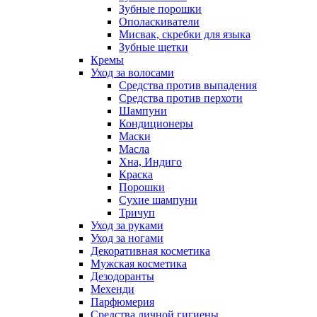
Зубные порошки
Ополаскиватели
Мисвак, скребки для языка
Зубные щетки
Кремы
Уход за волосами
Средства против выпадения
Средства против перхоти
Шампуни
Кондиционеры
Маски
Масла
Хна, Индиго
Краска
Порошки
Сухие шампуни
Тричуп
Уход за руками
Уход за ногами
Декоративная косметика
Мужская косметика
Дезодоранты
Мехенди
Парфюмерия
Средства личной гигиены