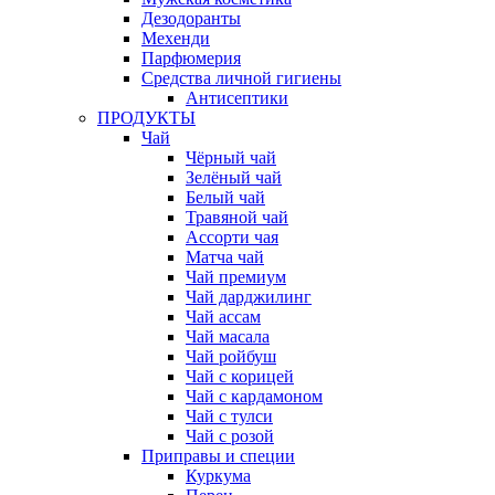
Дезодоранты
Мехенди
Парфюмерия
Средства личной гигиены
Антисептики
ПРОДУКТЫ
Чай
Чёрный чай
Зелёный чай
Белый чай
Травяной чай
Ассорти чая
Матча чай
Чай премиум
Чай дарджилинг
Чай ассам
Чай масала
Чай ройбуш
Чай с корицей
Чай с кардамоном
Чай с тулси
Чай с розой
Приправы и специи
Куркума