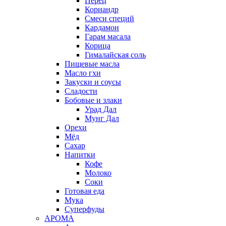
Перец
Кориандр
Смеси специй
Кардамон
Гарам масала
Корица
Гималайская соль
Пищевые масла
Масло гхи
Закуски и соусы
Сладости
Бобовые и злаки
Урад Дал
Мунг Дал
Орехи
Мёд
Сахар
Напитки
Кофе
Молоко
Соки
Готовая еда
Мука
Суперфуды
АРОМА