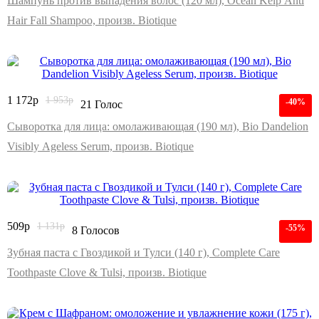
Шампунь против выпадения волос (120 мл), Ocean Kelp Anti
Hair Fall Shampoo, произв. Biotique
1 172
р
1 953
р
-40%
21 Голос
Сыворотка для лица: омолаживающая (190 мл), Bio Dandelion
Visibly Ageless Serum, произв. Biotique
509
р
1 131
р
-55%
8 Голосов
Зубная паста с Гвоздикой и Тулси (140 г), Complete Care
Toothpaste Clove & Tulsi, произв. Biotique