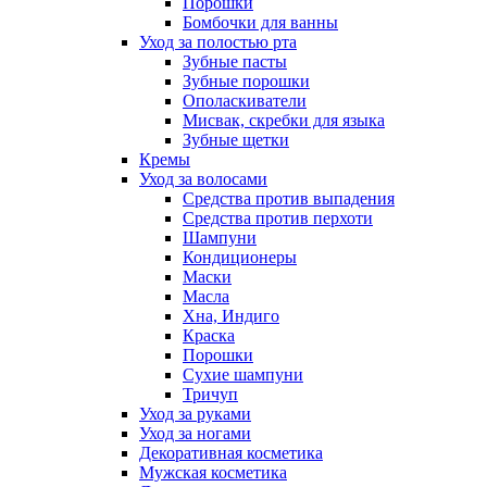
Порошки
Бомбочки для ванны
Уход за полостью рта
Зубные пасты
Зубные порошки
Ополаскиватели
Мисвак, скребки для языка
Зубные щетки
Кремы
Уход за волосами
Средства против выпадения
Средства против перхоти
Шампуни
Кондиционеры
Маски
Масла
Хна, Индиго
Краска
Порошки
Сухие шампуни
Тричуп
Уход за руками
Уход за ногами
Декоративная косметика
Мужская косметика