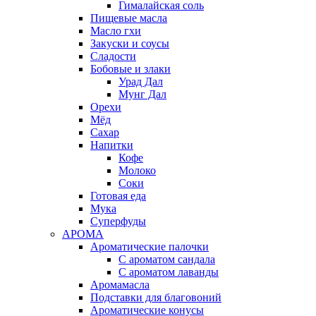
Гималайская соль
Пищевые масла
Масло гхи
Закуски и соусы
Сладости
Бобовые и злаки
Урад Дал
Мунг Дал
Орехи
Мёд
Сахар
Напитки
Кофе
Молоко
Соки
Готовая еда
Мука
Суперфуды
АРОМА
Ароматические палочки
С ароматом сандала
С ароматом лаванды
Аромамасла
Подставки для благовоний
Ароматические конусы