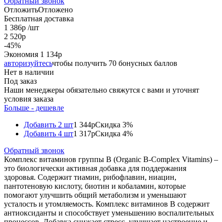
Обратный звонок
Отложить
Отложено
Бесплатная доставка
1 386
р
/шт
2 520
р
-
45
%
Экономия
1 134
р
авторизуйтесь
чтобы получить 70 бонусных баллов
Нет в наличии
Под заказ
Наши менеджеры обязательно свяжутся с вами и уточнят
условия заказа
Больше - дешевле
Добавить 2 шт
1 344р
Скидка 3%
Добавить 4 шт
1 317р
Скидка 4%
Обратный звонок
Комплекс витаминов группы В (Organic B-Complex Vitamins) –
это биологически активная добавка для поддержания
здоровья. Содержит тиамин, рибофлавин, ниацин,
пантотеновую кислоту, биотин и кобаламин, которые
помогают улучшить общий метаболизм и уменьшают
усталость и утомляемость. Комплекс витаминов B содержит
антиоксиданты и способствует уменьшению воспалительных
процессов. Добавка снижает стресс, улучшает настроение и