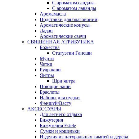
С ароматом сандала
С ароматом лаванды
Аромамасла
Подставки для благовоний
Ароматические конусы
Ладан
Ароматические свечи
СВЯЩЕННАЯ АТРИБУТИКА
Божества
Статуэтки Ганеши
Мурти
Четки
Рудракши
Янтры
Шри янтра
Поющие чаши
Браслеты
Наборы для пуджи
Фэншуй/Васту
АКСЕССУАРЫ
Для летнего отдыха
Бижутерия
Бижутерия Estele
Сумки и кошельки
Изделия из натуральных камней и дерева