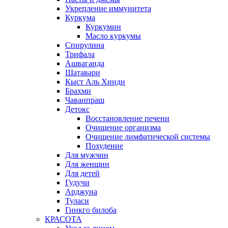
Укрепление иммунитета
Куркума
Куркумин
Масло куркумы
Спирулина
Трифала
Ашваганда
Шатавари
Кыст Аль Хинди
Брахми
Чаванпраш
Детокс
Восстановление печени
Очищение организма
Очищение лимфатической системы
Похудение
Для мужчин
Для женщин
Для детей
Гудучи
Арджуна
Туласи
Гинкго билоба
КРАСОТА