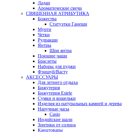
Ладан
Ароматические свечи
СВЯЩЕННАЯ АТРИБУТИКА
Божества
Статуэтки Ганеши
Мурти
Четки
Рудракши
Янтры
Шри янтра
Поющие чаши
Браслеты
Наборы для пуджи
Фэншуй/Васту
АКСЕССУАРЫ
Для летнего отдыха
Бижутерия
Бижутерия Estele
Сумки и кошельки
Изделия из натуральных камней и дерева
Наручные часы
Casio
Индийские шали
Зонтики от солнца
Канцтовары