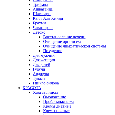
Трифала
Ашваганда
Шатавари
Кыст Аль Хинди
Брахми
Чаванпраш
Детокс
Восстановление печени
Очищение организма
Очищение лимфатической системы
Похудение
Для мужчин
Для женщин
Для детей
Гудучи
Арджуна
Туласи
Гинкго билоба
КРАСОТА
Уход за лицом
Омоложение
Проблемная кожа
Кремы дневные
Кремы ночные