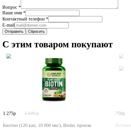
Вопрос
*
Ваше имя
*
Контактный телефон
*
E-mail
Сбросить
С этим товаром покупают
1 275
1 699
750
Биотин (120 кап, 10 000 мкг), Biotin, произв.
Витамин