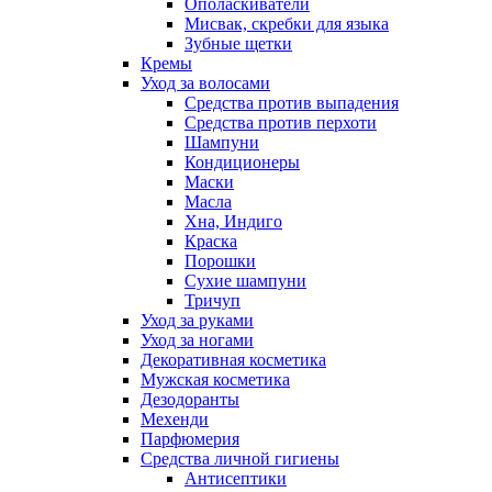
Ополаскиватели
Мисвак, скребки для языка
Зубные щетки
Кремы
Уход за волосами
Средства против выпадения
Средства против перхоти
Шампуни
Кондиционеры
Маски
Масла
Хна, Индиго
Краска
Порошки
Сухие шампуни
Тричуп
Уход за руками
Уход за ногами
Декоративная косметика
Мужская косметика
Дезодоранты
Мехенди
Парфюмерия
Средства личной гигиены
Антисептики