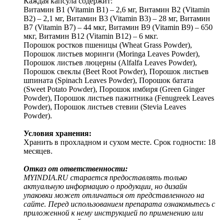
Каждая капсула содержит:
Витамин B1 (Vitamin B1) – 2,6 мг, Витамин B2 (Vitamin
B2) – 2,1 мг, Витамин B3 (Vitamin B3) – 28 мг, Витамин
B7 (Vitamin B7) – 44 мкг, Витамин B9 (Vitamin B9) – 650
мкг, Витамин B12 (Vitamin B12) – 6 мкг.
Порошок ростков пшеницы (Wheat Grass Powder),
Порошок листьев моринги (Moringa Leaves Powder),
Порошок листьев люцерны (Alfalfa Leaves Powder),
Порошок свеклы (Beet Root Powder), Порошок листьев
шпината (Spinach Leaves Powder), Порошок батата
(Sweet Potato Powder), Порошок имбиря (Green Ginger
Powder), Порошок листьев пажитника (Fenugreek Leaves
Powder), Порошок листьев стевии (Stevia Leaves
Powder).
Условия хранения:
Хранить в прохладном и сухом месте. Срок годности: 18
месяцев.
Отказ от ответственности:
MYINDIA.RU старается предоставлять только
актуальную информацию о продукции, но дизайн
упаковки может отличаться от представленного на
сайте. Перед использованием препарата ознакомьтесь с
приложенной к нему инструкцией по применению или