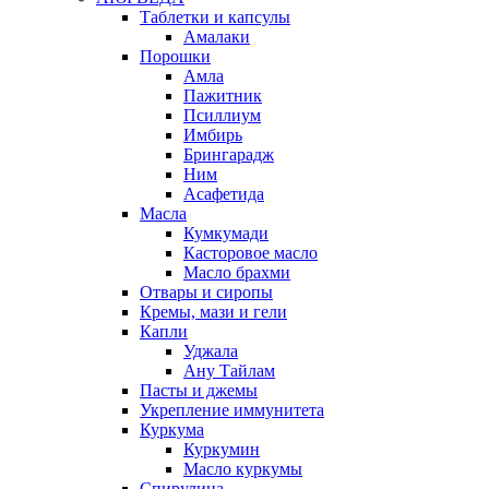
Таблетки и капсулы
Амалаки
Порошки
Амла
Пажитник
Псиллиум
Имбирь
Брингарадж
Ним
Асафетида
Масла
Кумкумади
Касторовое масло
Масло брахми
Отвары и сиропы
Кремы, мази и гели
Капли
Уджала
Ану Тайлам
Пасты и джемы
Укрепление иммунитета
Куркума
Куркумин
Масло куркумы
Спирулина