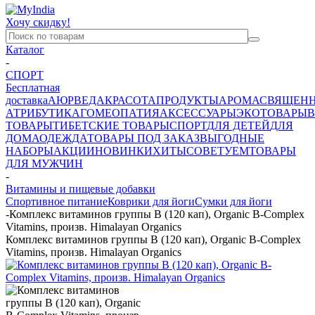
Хочу скидку!
Каталог
-
СПОРТ
Бесплатная
доставка
АЮРВЕДА
КРАСОТА
ПРОДУКТЫ
АРОМА
СВЯЩЕН
АТРИБУТИКА
ГОМЕОПАТИЯ
АКСЕССУАРЫ
ЭКОТОВАРЫ
В
ТОВАРЫ
ТИБЕТСКИЕ ТОВАРЫ
СПОРТ
ДЛЯ ДЕТЕЙ
ДЛЯ
ДОМА
ОДЕЖДА
ТОВАРЫ ПОД ЗАКАЗ
ВЫГОДНЫЕ
НАБОРЫ
АКЦИИ
НОВИНКИ
ХИТЫ
СОВЕТУЕМ
ТОВАРЫ
ДЛЯ МУЖЧИН
-
Витамины и пищевые добавки
Спортивное питание
Коврики для йоги
Сумки для йоги
-
Комплекс витаминов группы В (120 кап), Organic B-Complex
Vitamins, произв. Himalayan Organics
Комплекс витаминов группы В (120 кап), Organic B-Complex
Vitamins, произв. Himalayan Organics