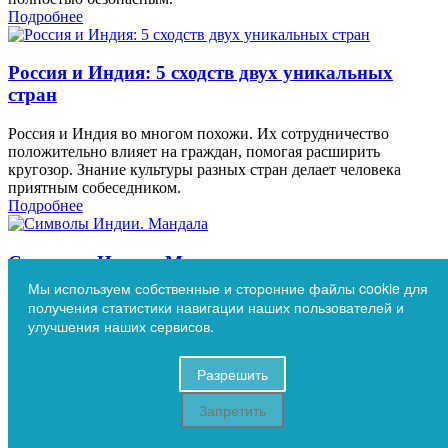
Подробнее
Россия и Индия: 5 сходств двух уникальных
стран
Россия и Индия во многом похожи. Их сотрудничество
положительно влияет на граждан, помогая расширить
кругозор. Знание культуры разных стран делает человека
приятным собеседником.
Подробнее
Символы Индии. Мандала
Мы используем собственные и сторонние файлы cookie для
Мандалу создала древняя индийская цивилизация. Сейчас
получения статистики навигации наших пользователей и
этот предмет стал достоянием всего человечества. Мандала
улучшения наших сервисов.
является одним из наиболее узнаваемых и оригинальных
символов Индии.
Разрешить
Подробнее
Запретить
Встречаем лето с Аюрведой