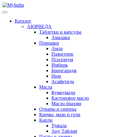
Каталог
АЮРВЕДА
Таблетки и капсулы
Амалаки
Порошки
Амла
Пажитник
Псиллиум
Имбирь
Брингарадж
Ним
Асафетида
Масла
Кумкумади
Касторовое масло
Масло брахми
Отвары и сиропы
Кремы, мази и гели
Капли
Уджала
Ану Тайлам
Пасты и джемы