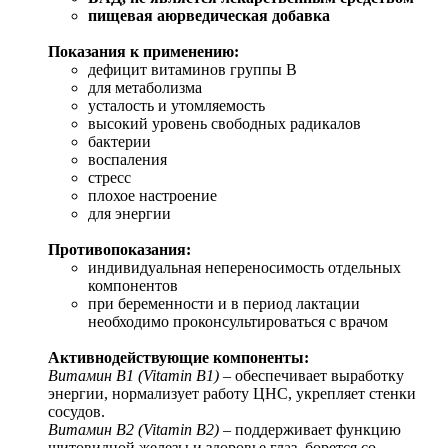
пищевая аюрведическая добавка
Показания к применению:
дефицит витаминов группы В
для метаболизма
усталость и утомляемость
высокий уровень свободных радикалов
бактерии
воспаления
стресс
плохое настроение
для энергии
Противопоказания:
индивидуальная непереносимость отдельных
компонентов
при беременности и в период лактации
необходимо проконсультироваться с врачом
Активнодействующие компоненты:
Витамин B1 (Vitamin B1)
– обеспечивает выработку
энергии, нормализует работу ЦНС, укрепляет стенки
сосудов.
Витамин B2 (Vitamin B2)
– поддерживает функцию
щитовидной железы и здоровье глаз, борется со