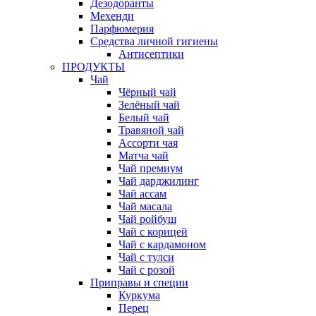
Дезодоранты
Мехенди
Парфюмерия
Средства личной гигиены
Антисептики
ПРОДУКТЫ
Чай
Чёрный чай
Зелёный чай
Белый чай
Травяной чай
Ассорти чая
Матча чай
Чай премиум
Чай дарджилинг
Чай ассам
Чай масала
Чай ройбуш
Чай с корицей
Чай с кардамоном
Чай с тулси
Чай с розой
Приправы и специи
Куркума
Перец