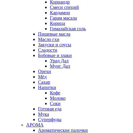
Кориандр
Смеси специй
Кардамон
Гарам масала
Корица
Гималайская соль
Пищевые масла
Масло гхи
Закуски и соусы
Сладости
Бобовые и злаки
Урад Дал
Мунг Дал
Орехи
Мёд
Сахар
Напитки
Кофе
Молоко
Соки
Готовая еда
Мука
Суперфуды
АРОМА
Ароматические палочки