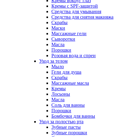
Кремы вокруг глаз
Кремы с SPF-защитой
Средства для умывания
Средства для снятия макияжа
Скрабы
Маски
Массажные гели
Сыворотки
Масла
Порошки
Розовая вода и спреи
Уход за телом
Мыло
Гели для душа
Скрабы
Массажные масла
Кремы
Лосьоны
Масла
Соль для ванны
Порошки
Бомбочки для ванны
Уход за полостью рта
Зубные пасты
Зубные порошки