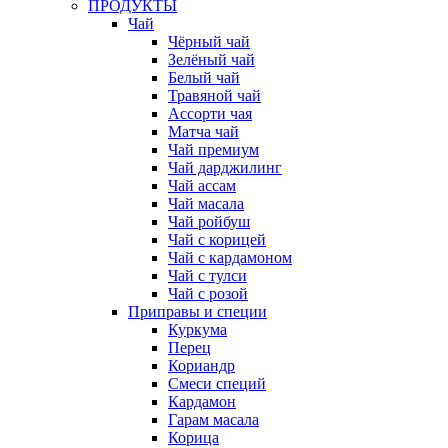
ПРОДУКТЫ
Чай
Чёрный чай
Зелёный чай
Белый чай
Травяной чай
Ассорти чая
Матча чай
Чай премиум
Чай дарджилинг
Чай ассам
Чай масала
Чай ройбуш
Чай с корицей
Чай с кардамоном
Чай с тулси
Чай с розой
Приправы и специи
Куркума
Перец
Кориандр
Смеси специй
Кардамон
Гарам масала
Корица