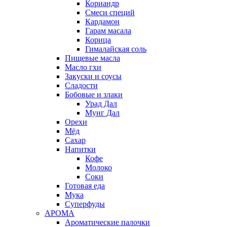
Кориандр
Смеси специй
Кардамон
Гарам масала
Корица
Гималайская соль
Пищевые масла
Масло гхи
Закуски и соусы
Сладости
Бобовые и злаки
Урад Дал
Мунг Дал
Орехи
Мёд
Сахар
Напитки
Кофе
Молоко
Соки
Готовая еда
Мука
Суперфуды
АРОМА
Ароматические палочки