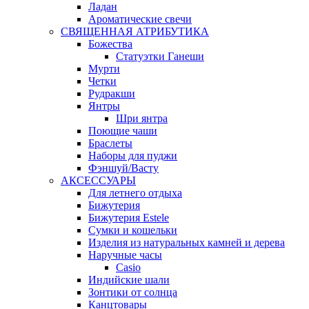
Ладан
Ароматические свечи
СВЯЩЕННАЯ АТРИБУТИКА
Божества
Статуэтки Ганеши
Мурти
Четки
Рудракши
Янтры
Шри янтра
Поющие чаши
Браслеты
Наборы для пуджи
Фэншуй/Васту
АКСЕССУАРЫ
Для летнего отдыха
Бижутерия
Бижутерия Estele
Сумки и кошельки
Изделия из натуральных камней и дерева
Наручные часы
Casio
Индийские шали
Зонтики от солнца
Канцтовары