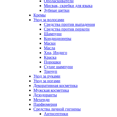
Ополаскиватели
Мисвак, скребки для языка
Зубные щетки
Кремы
Уход за волосами
Средства против выпадения
Средства против перхоти
Шампуни
Кондиционеры
Маски
Масла
Хна, Индиго
Краска
Порошки
Сухие шампуни
Тричуп
Уход за руками
Уход за ногами
Декоративная косметика
Мужская косметика
Дезодоранты
Мехенди
Парфюмерия
Средства личной гигиены
Антисептики