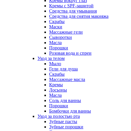
Кремы вокруг глаз
Кремы с SPF-защитой
Средства для умывания
Средства для снятия макияжа
Скрабы
Маски
Массажные гели
Сыворотки
Масла
Порошки
Розовая вода и спреи
Уход за телом
Мыло
Гели для душа
Скрабы
Массажные масла
Кремы
Лосьоны
Масла
Соль для ванны
Порошки
Бомбочки для ванны
Уход за полостью рта
Зубные пасты
Зубные порошки