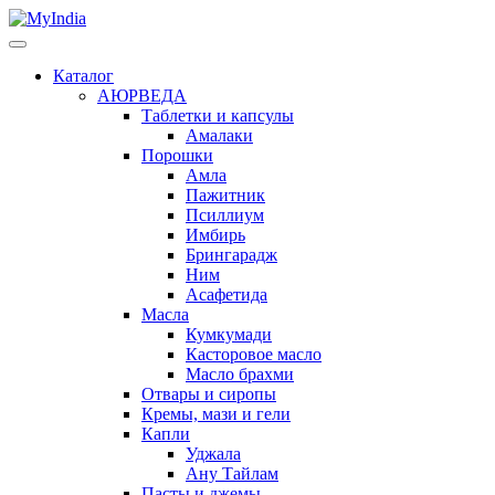
Каталог
АЮРВЕДА
Таблетки и капсулы
Амалаки
Порошки
Амла
Пажитник
Псиллиум
Имбирь
Брингарадж
Ним
Асафетида
Масла
Кумкумади
Касторовое масло
Масло брахми
Отвары и сиропы
Кремы, мази и гели
Капли
Уджала
Ану Тайлам
Пасты и джемы