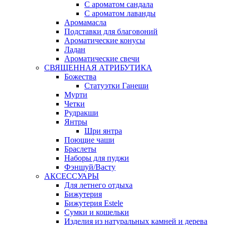
С ароматом сандала
С ароматом лаванды
Аромамасла
Подставки для благовоний
Ароматические конусы
Ладан
Ароматические свечи
СВЯЩЕННАЯ АТРИБУТИКА
Божества
Статуэтки Ганеши
Мурти
Четки
Рудракши
Янтры
Шри янтра
Поющие чаши
Браслеты
Наборы для пуджи
Фэншуй/Васту
АКСЕССУАРЫ
Для летнего отдыха
Бижутерия
Бижутерия Estele
Сумки и кошельки
Изделия из натуральных камней и дерева