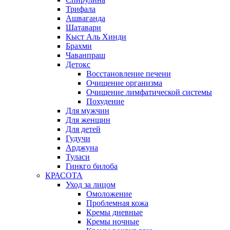
Трифала
Ашваганда
Шатавари
Кыст Аль Хинди
Брахми
Чаванпраш
Детокс
Восстановление печени
Очищение организма
Очищение лимфатической системы
Похудение
Для мужчин
Для женщин
Для детей
Гудучи
Арджуна
Туласи
Гинкго билоба
КРАСОТА
Уход за лицом
Омоложение
Проблемная кожа
Кремы дневные
Кремы ночные