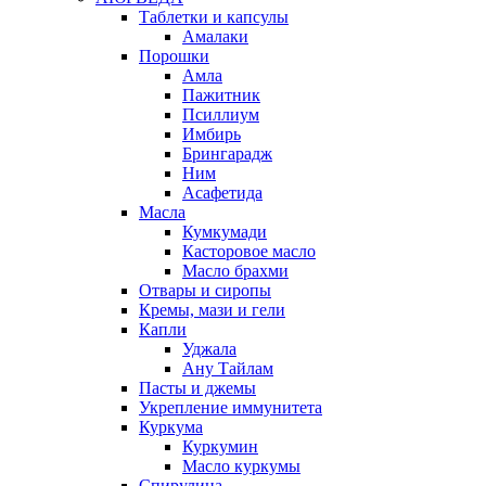
Таблетки и капсулы
Амалаки
Порошки
Амла
Пажитник
Псиллиум
Имбирь
Брингарадж
Ним
Асафетида
Масла
Кумкумади
Касторовое масло
Масло брахми
Отвары и сиропы
Кремы, мази и гели
Капли
Уджала
Ану Тайлам
Пасты и джемы
Укрепление иммунитета
Куркума
Куркумин
Масло куркумы
Спирулина