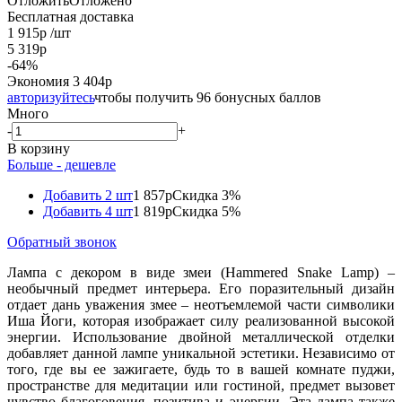
Отложить
Отложено
Бесплатная доставка
1 915
р
/шт
5 319
р
-
64
%
Экономия
3 404
р
авторизуйтесь
чтобы получить 96 бонусных баллов
Много
-
+
В корзину
Больше - дешевле
Добавить 2 шт
1 857р
Скидка 3%
Добавить 4 шт
1 819р
Скидка 5%
Обратный звонок
Лампа с декором в виде змеи (Hammered Snake Lamp) –
необычный предмет интерьера. Его поразительный дизайн
отдает дань уважения змее – неотъемлемой части символики
Иша Йоги, которая изображает силу реализованной высокой
энергии. Использование двойной металлической отделки
добавляет данной лампе уникальной эстетики. Независимо от
того, где вы ее зажигаете, будь то в вашей комнате пуджи,
пространстве для медитации или гостиной, предмет вызовет
чувство благоговения, позитива и энергии. Эта лампа также