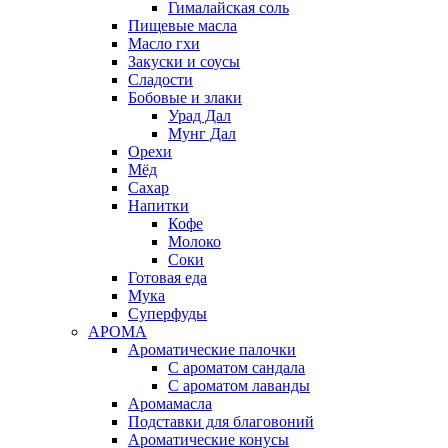
Гималайская соль
Пищевые масла
Масло гхи
Закуски и соусы
Сладости
Бобовые и злаки
Урад Дал
Мунг Дал
Орехи
Мёд
Сахар
Напитки
Кофе
Молоко
Соки
Готовая еда
Мука
Суперфуды
АРОМА
Ароматические палочки
С ароматом сандала
С ароматом лаванды
Аромамасла
Подставки для благовоний
Ароматические конусы