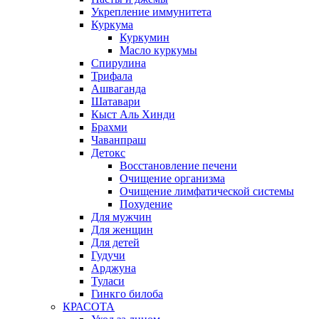
Укрепление иммунитета
Куркума
Куркумин
Масло куркумы
Спирулина
Трифала
Ашваганда
Шатавари
Кыст Аль Хинди
Брахми
Чаванпраш
Детокс
Восстановление печени
Очищение организма
Очищение лимфатической системы
Похудение
Для мужчин
Для женщин
Для детей
Гудучи
Арджуна
Туласи
Гинкго билоба
КРАСОТА