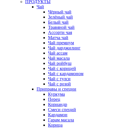
ПРОДУКТЫ
Чай
Чёрный чай
Зелёный чай
Белый чай
Травяной чай
Ассорти чая
Матча чай
Чай премиум
Чай дарджилинг
Чай ассам
Чай масала
Чай ройбуш
Чай с корицей
Чай с кардамоном
Чай с тулси
Чай с розой
Приправы и специи
Куркума
Перец
Кориандр
Смеси специй
Кардамон
Гарам масала
Корица