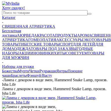
Хочу скидку!
Каталог
-
СВЯЩЕННАЯ АТРИБУТИКА
Бесплатная
доставка
АЮРВЕДА
КРАСОТА
ПРОДУКТЫ
АРОМА
СВЯЩЕН
АТРИБУТИКА
ГОМЕОПАТИЯ
АКСЕССУАРЫ
ЭКОТОВАРЫ
В
ТОВАРЫ
ТИБЕТСКИЕ ТОВАРЫ
СПОРТ
ДЛЯ ДЕТЕЙ
ДЛЯ
ДОМА
ОДЕЖДА
ТОВАРЫ ПОД ЗАКАЗ
ВЫГОДНЫЕ
НАБОРЫ
АКЦИИ
НОВИНКИ
ХИТЫ
СОВЕТУЕМ
ТОВАРЫ
ДЛЯ МУЖЧИН
-
Наборы для пуджи
Божества
Мурти
Четки
Рудракши
Янтры
Поющие
чаши
Браслеты
Фэншуй/Васту
-
Лампа с декором в виде змеи, Hammered Snake Lamp, произв.
Isha Life
Лампа с декором в виде змеи, Hammered Snake Lamp, произв.
Isha Life