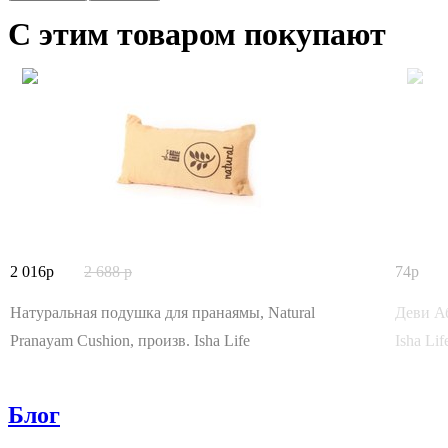
С этим товаром покупают
2 016
2 688
74
Натуральная подушка для пранаямы, Natural
Деви Аб
Pranayam Cushion, произв. Isha Life
Isha Lif
Блог