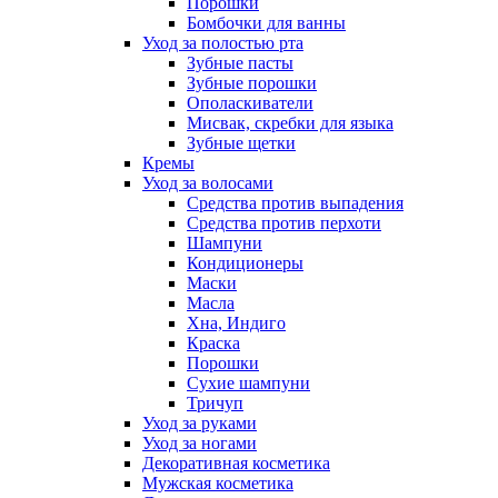
Порошки
Бомбочки для ванны
Уход за полостью рта
Зубные пасты
Зубные порошки
Ополаскиватели
Мисвак, скребки для языка
Зубные щетки
Кремы
Уход за волосами
Средства против выпадения
Средства против перхоти
Шампуни
Кондиционеры
Маски
Масла
Хна, Индиго
Краска
Порошки
Сухие шампуни
Тричуп
Уход за руками
Уход за ногами
Декоративная косметика
Мужская косметика