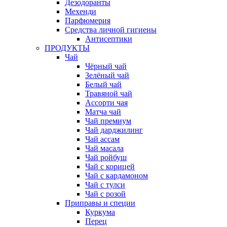
Дезодоранты
Мехенди
Парфюмерия
Средства личной гигиены
Антисептики
ПРОДУКТЫ
Чай
Чёрный чай
Зелёный чай
Белый чай
Травяной чай
Ассорти чая
Матча чай
Чай премиум
Чай дарджилинг
Чай ассам
Чай масала
Чай ройбуш
Чай с корицей
Чай с кардамоном
Чай с тулси
Чай с розой
Приправы и специи
Куркума
Перец