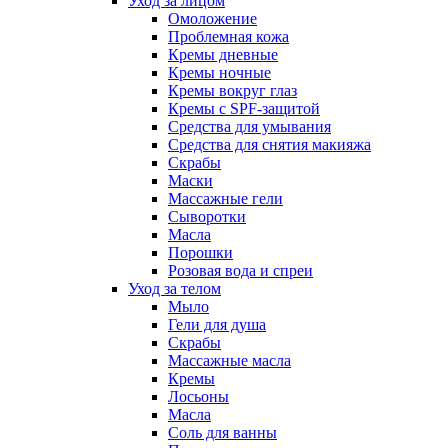
Уход за лицом
Омоложение
Проблемная кожа
Кремы дневные
Кремы ночные
Кремы вокруг глаз
Кремы с SPF-защитой
Средства для умывания
Средства для снятия макияжа
Скрабы
Маски
Массажные гели
Сыворотки
Масла
Порошки
Розовая вода и спреи
Уход за телом
Мыло
Гели для душа
Скрабы
Массажные масла
Кремы
Лосьоны
Масла
Соль для ванны