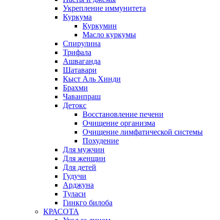
Укрепление иммунитета
Куркума
Куркумин
Масло куркумы
Спирулина
Трифала
Ашваганда
Шатавари
Кыст Аль Хинди
Брахми
Чаванпраш
Детокс
Восстановление печени
Очищение организма
Очищение лимфатической системы
Похудение
Для мужчин
Для женщин
Для детей
Гудучи
Арджуна
Туласи
Гинкго билоба
КРАСОТА