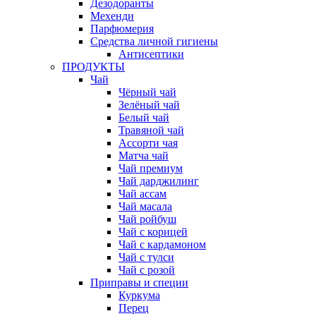
Дезодоранты
Мехенди
Парфюмерия
Средства личной гигиены
Антисептики
ПРОДУКТЫ
Чай
Чёрный чай
Зелёный чай
Белый чай
Травяной чай
Ассорти чая
Матча чай
Чай премиум
Чай дарджилинг
Чай ассам
Чай масала
Чай ройбуш
Чай с корицей
Чай с кардамоном
Чай с тулси
Чай с розой
Приправы и специи
Куркума
Перец