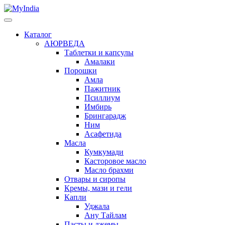
Каталог
АЮРВЕДА
Таблетки и капсулы
Амалаки
Порошки
Амла
Пажитник
Псиллиум
Имбирь
Брингарадж
Ним
Асафетида
Масла
Кумкумади
Касторовое масло
Масло брахми
Отвары и сиропы
Кремы, мази и гели
Капли
Уджала
Ану Тайлам
Пасты и джемы