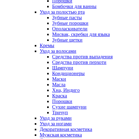
Порошки
Бомбочки для ванны
Уход за полостью рта
Зубные пасты
Зубные порошки
Ополаскиватели
Мисвак, скребки для языка
Зубные щетки
Кремы
Уход за волосами
Средства против выпадения
Средства против перхоти
Шампуни
Кондиционеры
Маски
Масла
Хна, Индиго
Краска
Порошки
Сухие шампуни
Тричуп
Уход за руками
Уход за ногами
Декоративная косметика
Мужская косметика