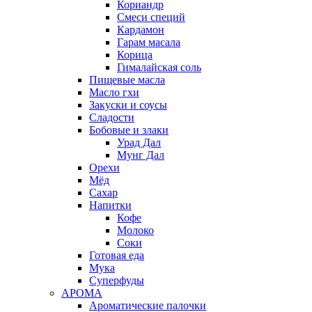
Кориандр
Смеси специй
Кардамон
Гарам масала
Корица
Гималайская соль
Пищевые масла
Масло гхи
Закуски и соусы
Сладости
Бобовые и злаки
Урад Дал
Мунг Дал
Орехи
Мёд
Сахар
Напитки
Кофе
Молоко
Соки
Готовая еда
Мука
Суперфуды
АРОМА
Ароматические палочки