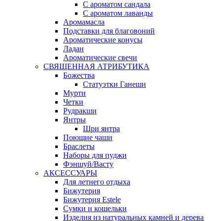
С ароматом сандала
С ароматом лаванды
Аромамасла
Подставки для благовоний
Ароматические конусы
Ладан
Ароматические свечи
СВЯЩЕННАЯ АТРИБУТИКА
Божества
Статуэтки Ганеши
Мурти
Четки
Рудракши
Янтры
Шри янтра
Поющие чаши
Браслеты
Наборы для пуджи
Фэншуй/Васту
АКСЕССУАРЫ
Для летнего отдыха
Бижутерия
Бижутерия Estele
Сумки и кошельки
Изделия из натуральных камней и дерева