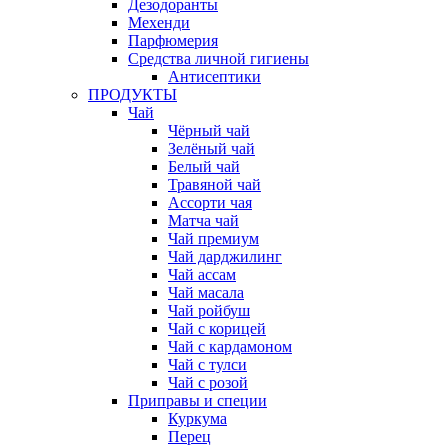
Дезодоранты
Мехенди
Парфюмерия
Средства личной гигиены
Антисептики
ПРОДУКТЫ
Чай
Чёрный чай
Зелёный чай
Белый чай
Травяной чай
Ассорти чая
Матча чай
Чай премиум
Чай дарджилинг
Чай ассам
Чай масала
Чай ройбуш
Чай с корицей
Чай с кардамоном
Чай с тулси
Чай с розой
Приправы и специи
Куркума
Перец