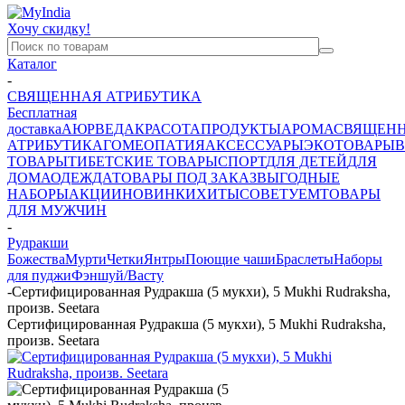
Хочу скидку!
Каталог
-
СВЯЩЕННАЯ АТРИБУТИКА
Бесплатная
доставка
АЮРВЕДА
КРАСОТА
ПРОДУКТЫ
АРОМА
СВЯЩЕН
АТРИБУТИКА
ГОМЕОПАТИЯ
АКСЕССУАРЫ
ЭКОТОВАРЫ
В
ТОВАРЫ
ТИБЕТСКИЕ ТОВАРЫ
СПОРТ
ДЛЯ ДЕТЕЙ
ДЛЯ
ДОМА
ОДЕЖДА
ТОВАРЫ ПОД ЗАКАЗ
ВЫГОДНЫЕ
НАБОРЫ
АКЦИИ
НОВИНКИ
ХИТЫ
СОВЕТУЕМ
ТОВАРЫ
ДЛЯ МУЖЧИН
-
Рудракши
Божества
Мурти
Четки
Янтры
Поющие чаши
Браслеты
Наборы
для пуджи
Фэншуй/Васту
-
Сертифицированная Рудракша (5 мукхи), 5 Mukhi Rudraksha,
произв. Seetara
Сертифицированная Рудракша (5 мукхи), 5 Mukhi Rudraksha,
произв. Seetara