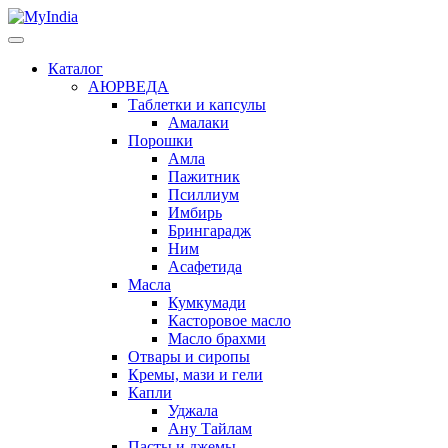
Каталог
АЮРВЕДА
Таблетки и капсулы
Амалаки
Порошки
Амла
Пажитник
Псиллиум
Имбирь
Брингарадж
Ним
Асафетида
Масла
Кумкумади
Касторовое масло
Масло брахми
Отвары и сиропы
Кремы, мази и гели
Капли
Уджала
Ану Тайлам
Пасты и джемы