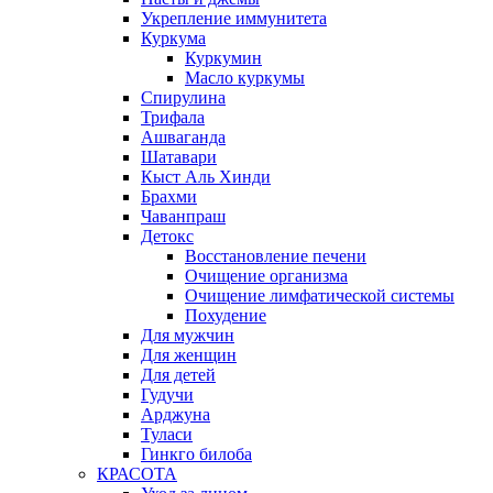
Укрепление иммунитета
Куркума
Куркумин
Масло куркумы
Спирулина
Трифала
Ашваганда
Шатавари
Кыст Аль Хинди
Брахми
Чаванпраш
Детокс
Восстановление печени
Очищение организма
Очищение лимфатической системы
Похудение
Для мужчин
Для женщин
Для детей
Гудучи
Арджуна
Туласи
Гинкго билоба
КРАСОТА