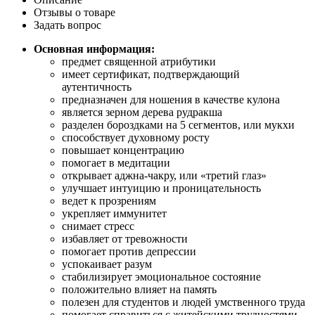
Отзывы о товаре
Задать вопрос
Основная информация:
предмет священной атрибутики
имеет сертификат, подтверждающий
аутентичность
предназначен для ношения в качестве кулона
является зерном дерева рудракша
разделен бороздками на 5 сегментов, или мукхи
способствует духовному росту
повышает концентрацию
помогает в медитации
открывает аджна-чакру, или «третий глаз»
улучшает интуицию и проницательность
ведет к прозрениям
укрепляет иммунитет
снимает стресс
избавляет от тревожности
помогает против депрессии
успокаивает разум
стабилизирует эмоциональное состояние
положительно влияет на память
полезен для студентов и людей умственного труда
помогает справиться с житейскими трудностями