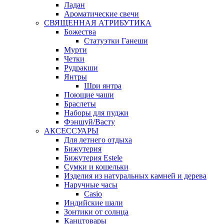
Ладан
Ароматические свечи
СВЯЩЕННАЯ АТРИБУТИКА
Божества
Статуэтки Ганеши
Мурти
Четки
Рудракши
Янтры
Шри янтра
Поющие чаши
Браслеты
Наборы для пуджи
Фэншуй/Васту
АКСЕССУАРЫ
Для летнего отдыха
Бижутерия
Бижутерия Estele
Сумки и кошельки
Изделия из натуральных камней и дерева
Наручные часы
Casio
Индийские шали
Зонтики от солнца
Канцтовары