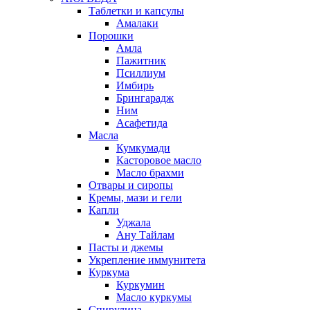
Таблетки и капсулы
Амалаки
Порошки
Амла
Пажитник
Псиллиум
Имбирь
Брингарадж
Ним
Асафетида
Масла
Кумкумади
Касторовое масло
Масло брахми
Отвары и сиропы
Кремы, мази и гели
Капли
Уджала
Ану Тайлам
Пасты и джемы
Укрепление иммунитета
Куркума
Куркумин
Масло куркумы
Спирулина