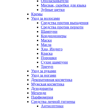
Ополаскиватели
Мисвак, скребки для языка
Зубные щетки
Кремы
Уход за волосами
Средства против выпадения
Средства против перхоти
Шампуни
Кондиционеры
Маски
Масла
Хна, Индиго
Краска
Порошки
Сухие шампуни
Тричуп
Уход за руками
Уход за ногами
Декоративная косметика
Мужская косметика
Дезодоранты
Мехенди
Парфюмерия
Средства личной гигиены
Антисептики