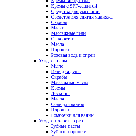
Кремы вокруг глаз
Кремы с SPF-защитой
Средства для умывания
Средства для снятия макияжа
Скрабы
Маски
Массажные гели
Сыворотки
Масла
Порошки
Розовая вода и спреи
Уход за телом
Мыло
Гели для душа
Скрабы
Массажные масла
Кремы
Лосьоны
Масла
Соль для ванны
Порошки
Бомбочки для ванны
Уход за полостью рта
Зубные пасты
Зубные порошки