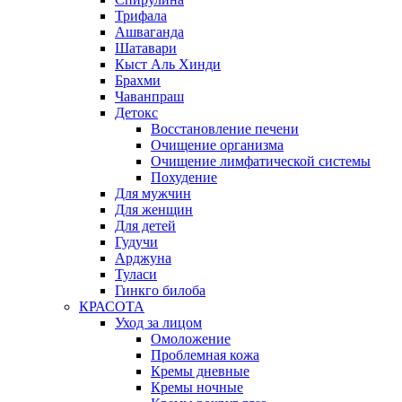
Трифала
Ашваганда
Шатавари
Кыст Аль Хинди
Брахми
Чаванпраш
Детокс
Восстановление печени
Очищение организма
Очищение лимфатической системы
Похудение
Для мужчин
Для женщин
Для детей
Гудучи
Арджуна
Туласи
Гинкго билоба
КРАСОТА
Уход за лицом
Омоложение
Проблемная кожа
Кремы дневные
Кремы ночные