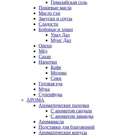
Гималайская соль
Пищевые масла
Масло гхи
Закуски и соусы
Сладости
Бобовые и злаки
Урад Дал
Мунг Дал
Орехи
Мёд
Сахар
Напитки
Кофе
Молоко
Соки
Готовая еда
Мука
Суперфуды
АРОМА
Ароматические палочки
С ароматом сандала
С ароматом лаванды
Аромамасла
Подставки для благовоний
Ароматические конусы