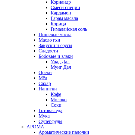
Кориандр
Смеси специй
Кардамон
Гарам масала
Корица
Гималайская соль
Пищевые масла
Масло гхи
Закуски и соусы
Сладости
Бобовые и злаки
Урад Дал
Мунг Дал
Орехи
Мёд
Сахар
Напитки
Кофе
Молоко
Соки
Готовая еда
Мука
Суперфуды
АРОМА
Ароматические палочки