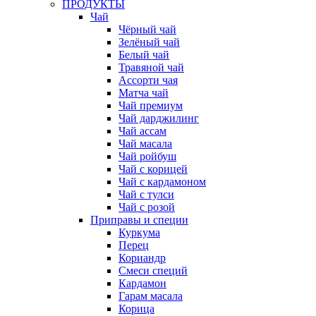
ПРОДУКТЫ
Чай
Чёрный чай
Зелёный чай
Белый чай
Травяной чай
Ассорти чая
Матча чай
Чай премиум
Чай дарджилинг
Чай ассам
Чай масала
Чай ройбуш
Чай с корицей
Чай с кардамоном
Чай с тулси
Чай с розой
Приправы и специи
Куркума
Перец
Кориандр
Смеси специй
Кардамон
Гарам масала
Корица