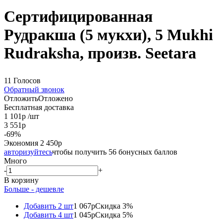
Сертифицированная
Рудракша (5 мукхи), 5 Mukhi
Rudraksha, произв. Seetara
11 Голосов
Обратный звонок
Отложить
Отложено
Бесплатная доставка
1 101
р
/шт
3 551
р
-
69
%
Экономия
2 450
р
авторизуйтесь
чтобы получить 56 бонусных баллов
Много
-
+
В корзину
Больше - дешевле
Добавить 2 шт
1 067р
Скидка 3%
Добавить 4 шт
1 045р
Скидка 5%