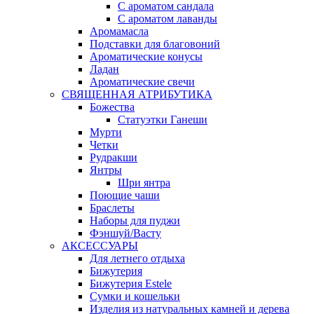
С ароматом сандала
С ароматом лаванды
Аромамасла
Подставки для благовоний
Ароматические конусы
Ладан
Ароматические свечи
СВЯЩЕННАЯ АТРИБУТИКА
Божества
Статуэтки Ганеши
Мурти
Четки
Рудракши
Янтры
Шри янтра
Поющие чаши
Браслеты
Наборы для пуджи
Фэншуй/Васту
АКСЕССУАРЫ
Для летнего отдыха
Бижутерия
Бижутерия Estele
Сумки и кошельки
Изделия из натуральных камней и дерева