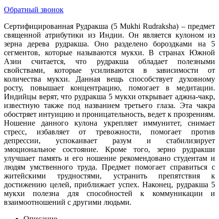
Обратный звонок
Сертифицированная Рудракша (5 Mukhi Rudraksha) – предмет
священной атрибутики из Индии. Он является кулоном из
зерна дерева рудракша. Оно разделено бороздками на 5
сегментов, которые называются мукхи. В странах Южной
Азии считается, что рудракша обладает полезными
свойствами, которые усиливаются в зависимости от
количества мукхи. Данная вещь способствует духовному
росту, повышает концентрацию, помогает в медитации.
Индийцы верят, что рудракша 5 мукхи открывает аджна-чакр,
известную также под названием третьего глаза. Эта чакра
обостряет интуицию и проницательность, ведет к прозрениям.
Ношение данного кулона укрепляет иммунитет, снимает
стресс, избавляет от тревожности, помогает против
депрессии, успокаивает разум и стабилизирует
эмоциональное состояние. Кроме того, зерно рудракши
улучшает память и его ношение рекомендовано студентам и
людям умственного труда. Предмет помогает справиться с
житейскими трудностями, устранить препятствия к
достижению целей, приближает успех. Наконец, рудракша 5
мукхи полезна для способностей к коммуникации и
взаимоотношений с другими людьми.
Описание