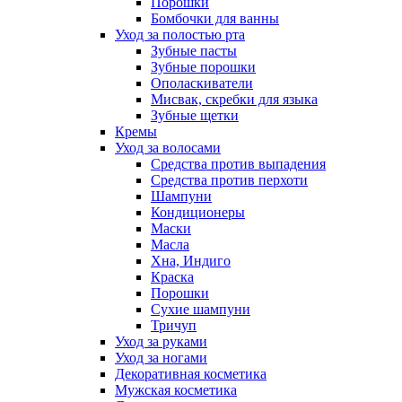
Порошки
Бомбочки для ванны
Уход за полостью рта
Зубные пасты
Зубные порошки
Ополаскиватели
Мисвак, скребки для языка
Зубные щетки
Кремы
Уход за волосами
Средства против выпадения
Средства против перхоти
Шампуни
Кондиционеры
Маски
Масла
Хна, Индиго
Краска
Порошки
Сухие шампуни
Тричуп
Уход за руками
Уход за ногами
Декоративная косметика
Мужская косметика