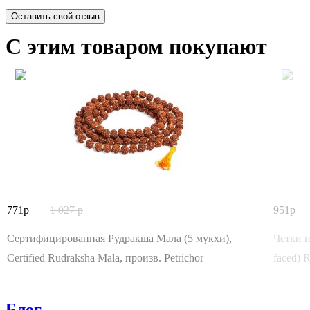
Оставить свой отзыв
С этим товаром покупают
771
1 027
951
Сертифицированная Рудракша Мала (5 мукхи),
Четки и
Certified Rudraksha Mala, произв. Petrichor
faced) 
Блог