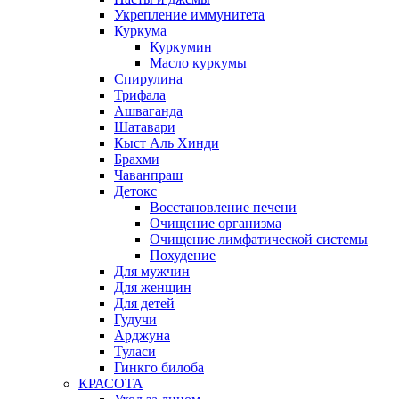
Укрепление иммунитета
Куркума
Куркумин
Масло куркумы
Спирулина
Трифала
Ашваганда
Шатавари
Кыст Аль Хинди
Брахми
Чаванпраш
Детокс
Восстановление печени
Очищение организма
Очищение лимфатической системы
Похудение
Для мужчин
Для женщин
Для детей
Гудучи
Арджуна
Туласи
Гинкго билоба
КРАСОТА