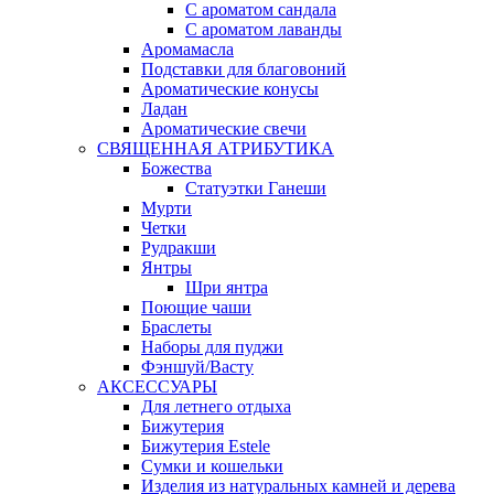
С ароматом сандала
С ароматом лаванды
Аромамасла
Подставки для благовоний
Ароматические конусы
Ладан
Ароматические свечи
СВЯЩЕННАЯ АТРИБУТИКА
Божества
Статуэтки Ганеши
Мурти
Четки
Рудракши
Янтры
Шри янтра
Поющие чаши
Браслеты
Наборы для пуджи
Фэншуй/Васту
АКСЕССУАРЫ
Для летнего отдыха
Бижутерия
Бижутерия Estele
Сумки и кошельки
Изделия из натуральных камней и дерева