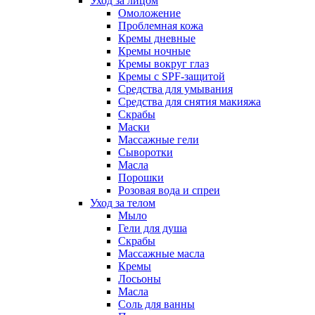
Уход за лицом
Омоложение
Проблемная кожа
Кремы дневные
Кремы ночные
Кремы вокруг глаз
Кремы с SPF-защитой
Средства для умывания
Средства для снятия макияжа
Скрабы
Маски
Массажные гели
Сыворотки
Масла
Порошки
Розовая вода и спреи
Уход за телом
Мыло
Гели для душа
Скрабы
Массажные масла
Кремы
Лосьоны
Масла
Соль для ванны