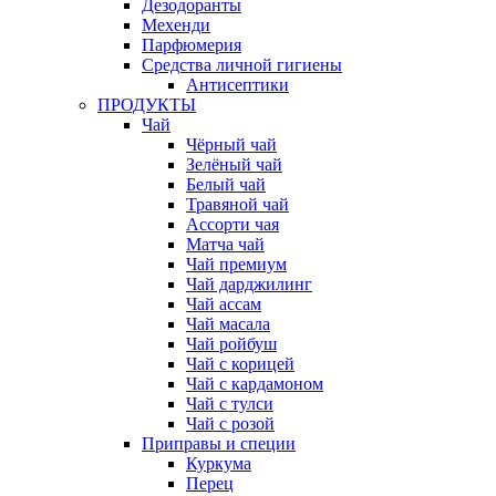
Дезодоранты
Мехенди
Парфюмерия
Средства личной гигиены
Антисептики
ПРОДУКТЫ
Чай
Чёрный чай
Зелёный чай
Белый чай
Травяной чай
Ассорти чая
Матча чай
Чай премиум
Чай дарджилинг
Чай ассам
Чай масала
Чай ройбуш
Чай с корицей
Чай с кардамоном
Чай с тулси
Чай с розой
Приправы и специи
Куркума
Перец