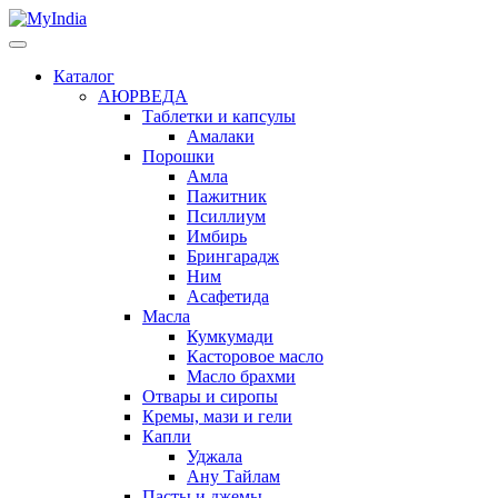
Каталог
АЮРВЕДА
Таблетки и капсулы
Амалаки
Порошки
Амла
Пажитник
Псиллиум
Имбирь
Брингарадж
Ним
Асафетида
Масла
Кумкумади
Касторовое масло
Масло брахми
Отвары и сиропы
Кремы, мази и гели
Капли
Уджала
Ану Тайлам
Пасты и джемы