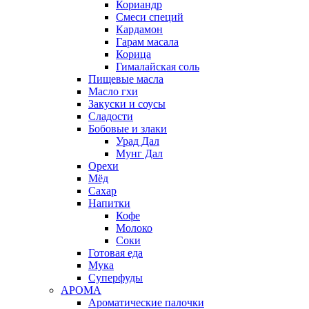
Кориандр
Смеси специй
Кардамон
Гарам масала
Корица
Гималайская соль
Пищевые масла
Масло гхи
Закуски и соусы
Сладости
Бобовые и злаки
Урад Дал
Мунг Дал
Орехи
Мёд
Сахар
Напитки
Кофе
Молоко
Соки
Готовая еда
Мука
Суперфуды
АРОМА
Ароматические палочки