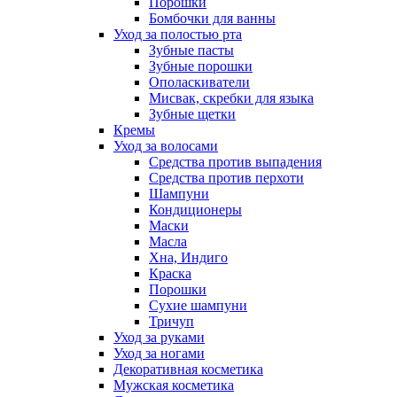
Порошки
Бомбочки для ванны
Уход за полостью рта
Зубные пасты
Зубные порошки
Ополаскиватели
Мисвак, скребки для языка
Зубные щетки
Кремы
Уход за волосами
Средства против выпадения
Средства против перхоти
Шампуни
Кондиционеры
Маски
Масла
Хна, Индиго
Краска
Порошки
Сухие шампуни
Тричуп
Уход за руками
Уход за ногами
Декоративная косметика
Мужская косметика