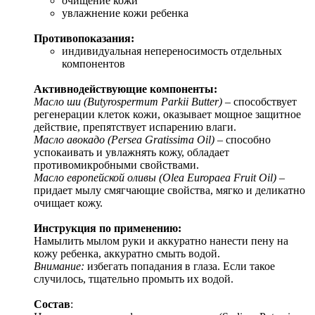
очищение кожи
увлажнение кожи ребенка
Противопоказания:
индивидуальная непереносимость отдельных
компонентов
Активнодействующие компоненты:
Масло ши (Butyrospermum Parkii Butter)
– способствует
регенерации клеток кожи, оказывает мощное защитное
действие, препятствует испарению влаги.
Масло авокадо (Persea Gratissima Oil)
– способно
успокаивать и увлажнять кожу, обладает
противомикробными свойствами.
Масло европейской оливы (Olea Europaea Fruit Oil)
–
придает мылу смягчающие свойства, мягко и деликатно
очищает кожу.
Инструкция по применению:
Намылить мылом руки и аккуратно нанести пену на
кожу ребенка, аккуратно смыть водой.
Внимание:
избегать попадания в глаза. Если такое
случилось, тщательно промыть их водой.
Состав
: