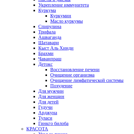
Укрепление иммунитета
Куркума
Куркумин
Масло куркумы
Спирулина
Трифала
Ашваганда
Шатавари
Кыст Аль Хинди
Брахми
Чаванпраш
Детокс
Восстановление печени
Очищение организма
Очищение лимфатической системы
Похудение
Для мужчин
Для женщин
Для детей
Гудучи
Арджуна
Туласи
Гинкго билоба
КРАСОТА