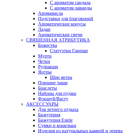
С ароматом сандала
С ароматом лаванды
Аромамасла
Подставки для благовоний
Ароматические конусы
Ладан
Ароматические свечи
СВЯЩЕННАЯ АТРИБУТИКА
Божества
Статуэтки Ганеши
Мурти
Четки
Рудракши
Янтры
Шри янтра
Поющие чаши
Браслеты
Наборы для пуджи
Фэншуй/Васту
АКСЕССУАРЫ
Для летнего отдыха
Бижутерия
Бижутерия Estele
Сумки и кошельки
Изделия из натуральных камней и дерева