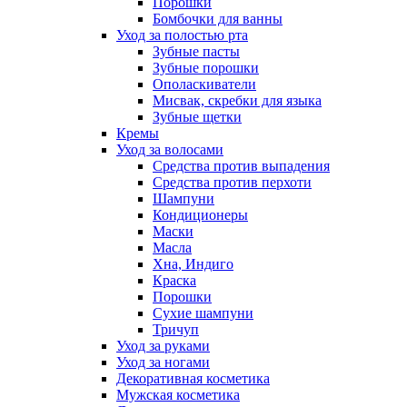
Порошки
Бомбочки для ванны
Уход за полостью рта
Зубные пасты
Зубные порошки
Ополаскиватели
Мисвак, скребки для языка
Зубные щетки
Кремы
Уход за волосами
Средства против выпадения
Средства против перхоти
Шампуни
Кондиционеры
Маски
Масла
Хна, Индиго
Краска
Порошки
Сухие шампуни
Тричуп
Уход за руками
Уход за ногами
Декоративная косметика
Мужская косметика