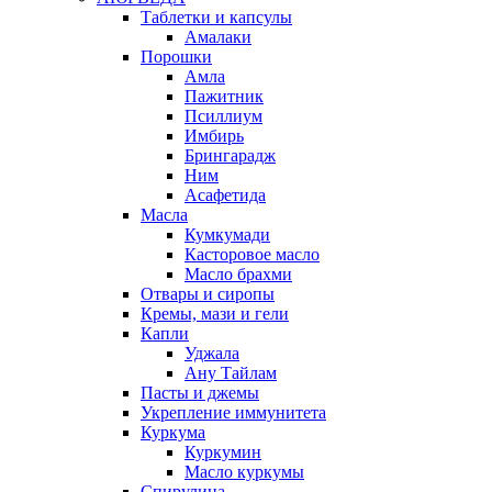
Таблетки и капсулы
Амалаки
Порошки
Амла
Пажитник
Псиллиум
Имбирь
Брингарадж
Ним
Асафетида
Масла
Кумкумади
Касторовое масло
Масло брахми
Отвары и сиропы
Кремы, мази и гели
Капли
Уджала
Ану Тайлам
Пасты и джемы
Укрепление иммунитета
Куркума
Куркумин
Масло куркумы
Спирулина