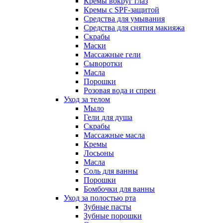
Кремы вокруг глаз
Кремы с SPF-защитой
Средства для умывания
Средства для снятия макияжа
Скрабы
Маски
Массажные гели
Сыворотки
Масла
Порошки
Розовая вода и спреи
Уход за телом
Мыло
Гели для душа
Скрабы
Массажные масла
Кремы
Лосьоны
Масла
Соль для ванны
Порошки
Бомбочки для ванны
Уход за полостью рта
Зубные пасты
Зубные порошки