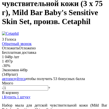
чувствительной кожи (3 х 75
г), Mild Bar Baby's Sensitive
Skin Set, произв. Cetaphil
3 Голоса
Обратный звонок
Отложить
Отложено
Бесплатная доставка
1 048
р
/шт
1 497
р
-
30
%
Экономия
449
р
(349р/шт)
авторизуйтесь
чтобы получить 53 бонусных балла
Много
-
+
В корзину
i
Купить 1 штуку
Набор мыла для детской чувствительной кожи (Mild Bar