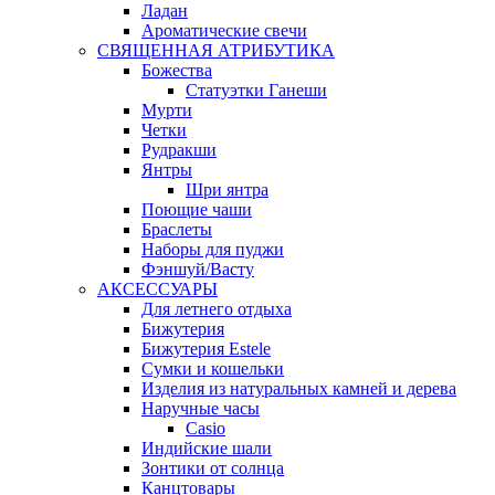
Ладан
Ароматические свечи
СВЯЩЕННАЯ АТРИБУТИКА
Божества
Статуэтки Ганеши
Мурти
Четки
Рудракши
Янтры
Шри янтра
Поющие чаши
Браслеты
Наборы для пуджи
Фэншуй/Васту
АКСЕССУАРЫ
Для летнего отдыха
Бижутерия
Бижутерия Estele
Сумки и кошельки
Изделия из натуральных камней и дерева
Наручные часы
Casio
Индийские шали
Зонтики от солнца
Канцтовары