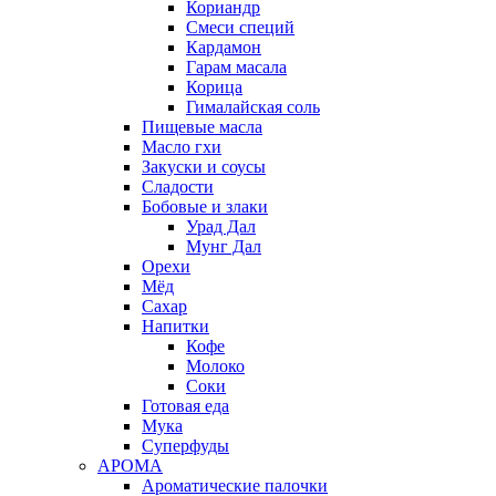
Кориандр
Смеси специй
Кардамон
Гарам масала
Корица
Гималайская соль
Пищевые масла
Масло гхи
Закуски и соусы
Сладости
Бобовые и злаки
Урад Дал
Мунг Дал
Орехи
Мёд
Сахар
Напитки
Кофе
Молоко
Соки
Готовая еда
Мука
Суперфуды
АРОМА
Ароматические палочки