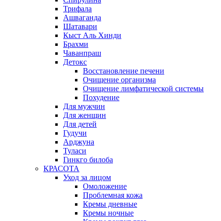
Трифала
Ашваганда
Шатавари
Кыст Аль Хинди
Брахми
Чаванпраш
Детокс
Восстановление печени
Очищение организма
Очищение лимфатической системы
Похудение
Для мужчин
Для женщин
Для детей
Гудучи
Арджуна
Туласи
Гинкго билоба
КРАСОТА
Уход за лицом
Омоложение
Проблемная кожа
Кремы дневные
Кремы ночные