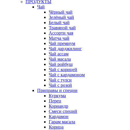
ПРОДУКТЫ
Чай
Чёрный чай
Зелёный чай
Белый чай
Травяной чай
Ассорти чая
Матча чай
Чай премиум
Чай дарджилинг
Чай ассам
Чай масала
Чай ройбуш
Чай с корицей
Чай с кардамоном
Чай с тулси
Чай с розой
Приправы и специи
Куркума
Перец
Кориандр
Смеси специй
Кардамон
Гарам масала
Корица