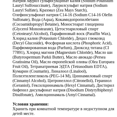
Натрия лаурил сульфосукцинат калия (Sodium Potassium
Lauryl Sulfosuccinate), Лаурилсульфат натрия (Sodium
Lauryl Sulfate), Крахмал (Zea Mays Starch),
Олефинсульфонат натрия C14-16 (Sodium C14-16 Olefin
Sulfonate), Вода (Aqua), Кокамидопропилбетаин
(Cocoamidopropyl Betaine), Моностеарат глицерина
(Glycerol Monostearate), Цетостеариловый спирт
(Cetostearyl Alcohol), Парафиновый воск (Paraffin Wax),
Хлорид калия (Potassium Chloride), Децил глюкозид
(Decyl Glucoside), Фосфорная кислота (Phosphoric Acid),
Парфюмированная вода (Parfum), Диоксид титана (CI
77891), Хлорид магния (Magnesium Chloride), Масло ши
(Butyrospermum Parkii Butter), Масло авокадо (Persea
Gratissima Oil), Масло европейской оливы (Olea Europaea
Fruit Oil), Тетранатриевая ЭДТА (Tetrasodium EDTA),
Кумарин (Coumarin), Линалоол (Linalool),
Полиэтиленгликоль (PEG-14 M), Циннамиловый спирт
(Cinnamyl Alcohol), Цитронеллол (Citronellol), Гераниол
(Geraniol), Гексилциннамаль (Hexyl Cinnamal), Дистирил
бифенил дисульфонат натрия (Disodium Distyrylbiphenyl
Disulfonate), Амилциннамаль (Amyl Cinnamal).
Условия хранения:
Хранить при комнатной температуре в недоступном для
детей месте.