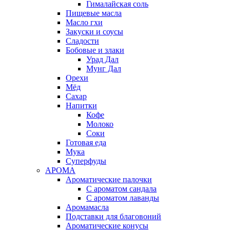
Гималайская соль
Пищевые масла
Масло гхи
Закуски и соусы
Сладости
Бобовые и злаки
Урад Дал
Мунг Дал
Орехи
Мёд
Сахар
Напитки
Кофе
Молоко
Соки
Готовая еда
Мука
Суперфуды
АРОМА
Ароматические палочки
С ароматом сандала
С ароматом лаванды
Аромамасла
Подставки для благовоний
Ароматические конусы