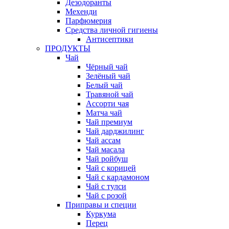
Дезодоранты
Мехенди
Парфюмерия
Средства личной гигиены
Антисептики
ПРОДУКТЫ
Чай
Чёрный чай
Зелёный чай
Белый чай
Травяной чай
Ассорти чая
Матча чай
Чай премиум
Чай дарджилинг
Чай ассам
Чай масала
Чай ройбуш
Чай с корицей
Чай с кардамоном
Чай с тулси
Чай с розой
Приправы и специи
Куркума
Перец