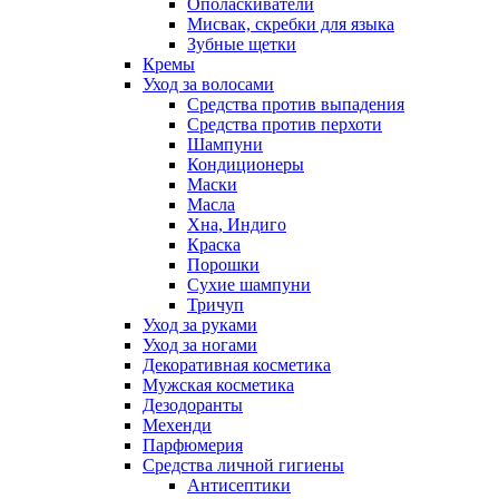
Ополаскиватели
Мисвак, скребки для языка
Зубные щетки
Кремы
Уход за волосами
Средства против выпадения
Средства против перхоти
Шампуни
Кондиционеры
Маски
Масла
Хна, Индиго
Краска
Порошки
Сухие шампуни
Тричуп
Уход за руками
Уход за ногами
Декоративная косметика
Мужская косметика
Дезодоранты
Мехенди
Парфюмерия
Средства личной гигиены
Антисептики