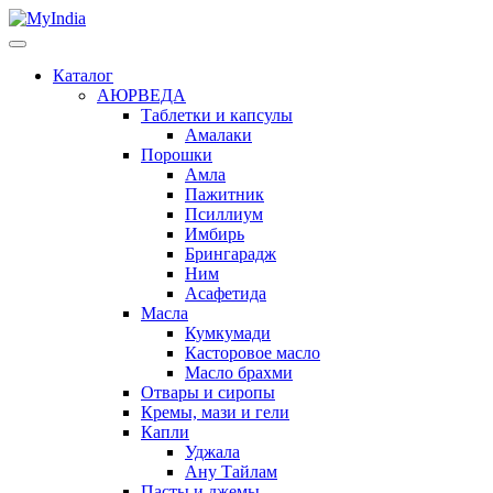
Каталог
АЮРВЕДА
Таблетки и капсулы
Амалаки
Порошки
Амла
Пажитник
Псиллиум
Имбирь
Брингарадж
Ним
Асафетида
Масла
Кумкумади
Касторовое масло
Масло брахми
Отвары и сиропы
Кремы, мази и гели
Капли
Уджала
Ану Тайлам
Пасты и джемы