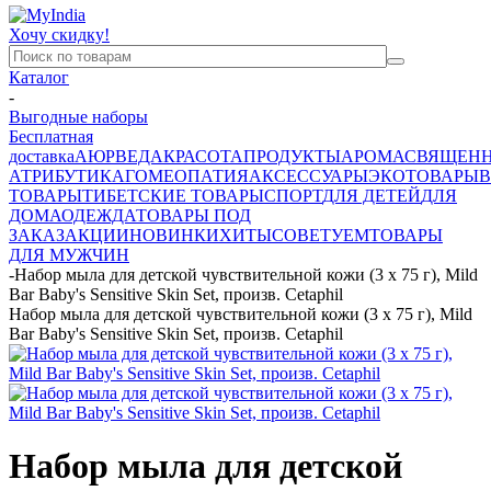
Хочу скидку!
Каталог
-
Выгодные наборы
Бесплатная
доставка
АЮРВЕДА
КРАСОТА
ПРОДУКТЫ
АРОМА
СВЯЩЕН
АТРИБУТИКА
ГОМЕОПАТИЯ
АКСЕССУАРЫ
ЭКОТОВАРЫ
В
ТОВАРЫ
ТИБЕТСКИЕ ТОВАРЫ
СПОРТ
ДЛЯ ДЕТЕЙ
ДЛЯ
ДОМА
ОДЕЖДА
ТОВАРЫ ПОД
ЗАКАЗ
АКЦИИ
НОВИНКИ
ХИТЫ
СОВЕТУЕМ
ТОВАРЫ
ДЛЯ МУЖЧИН
-
Набор мыла для детской чувствительной кожи (3 х 75 г), Mild
Bar Baby's Sensitive Skin Set, произв. Cetaphil
Набор мыла для детской чувствительной кожи (3 х 75 г), Mild
Bar Baby's Sensitive Skin Set, произв. Cetaphil
Набор мыла для детской