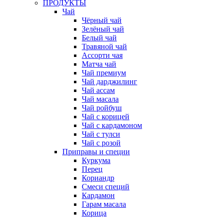
ПРОДУКТЫ
Чай
Чёрный чай
Зелёный чай
Белый чай
Травяной чай
Ассорти чая
Матча чай
Чай премиум
Чай дарджилинг
Чай ассам
Чай масала
Чай ройбуш
Чай с корицей
Чай с кардамоном
Чай с тулси
Чай с розой
Приправы и специи
Куркума
Перец
Кориандр
Смеси специй
Кардамон
Гарам масала
Корица