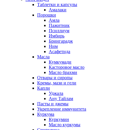
Таблетки и капсулы
Амалаки
Порошки
Амла
Пажитник
Псиллиум
Имбирь
Брингарадж
Ним
Асафетида
Масла
Кумкумади
Касторовое масло
Масло брахми
Отвары и сиропы
Кремы, мази и гели
Капли
Уджала
Ану Тайлам
Пасты и джемы
Укрепление иммунитета
Куркума
Куркумин
Масло куркумы
Спирулина