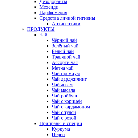
Дезодоранты
Мехенди
Парфюмерия
Средства личной гигиены
Антисептики
ПРОДУКТЫ
Чай
Чёрный чай
Зелёный чай
Белый чай
Травяной чай
Ассорти чая
Матча чай
Чай премиум
Чай дарджилинг
Чай ассам
Чай масала
Чай ройбуш
Чай с корицей
Чай с кардамоном
Чай с тулси
Чай с розой
Приправы и специи
Куркума
Перец