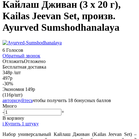
Кайлаш Дживан (3 х 20 г),
Kailas Jeevan Set, произв.
Ayurved Sumshodhanalaya
6 Голосов
Обратный звонок
Отложить
Отложено
Бесплатная доставка
348
р
/шт
497
р
-
30
%
Экономия
149
р
(116р/шт)
авторизуйтесь
чтобы получить 18 бонусных баллов
Много
-
+
В корзину
i
Купить 1 штуку
Набор универсальный Кайлаш Дживан (Kailas Jeevan Set) –