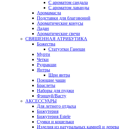
С ароматом сандала
С ароматом лаванды
Аромамасла
Подставки для благовоний
Ароматические конусы
Ладан
Ароматические свечи
СВЯЩЕННАЯ АТРИБУТИКА
Божества
Статуэтки Ганеши
Мурти
Четки
Рудракши
Янтры
Шри янтра
Поющие чаши
Браслеты
Наборы для пуджи
Фэншуй/Васту
АКСЕССУАРЫ
Для летнего отдыха
Бижутерия
Бижутерия Estele
Сумки и кошельки
Изделия из натуральных камней и дерева