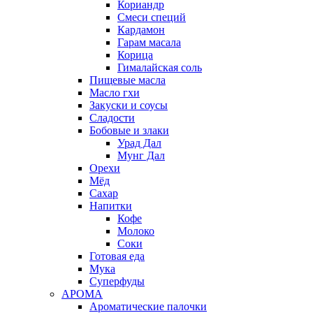
Кориандр
Смеси специй
Кардамон
Гарам масала
Корица
Гималайская соль
Пищевые масла
Масло гхи
Закуски и соусы
Сладости
Бобовые и злаки
Урад Дал
Мунг Дал
Орехи
Мёд
Сахар
Напитки
Кофе
Молоко
Соки
Готовая еда
Мука
Суперфуды
АРОМА
Ароматические палочки