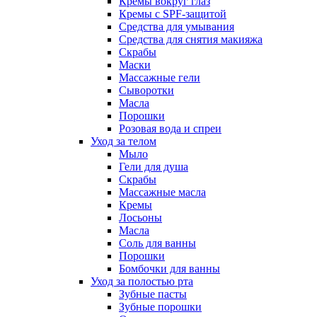
Кремы вокруг глаз
Кремы с SPF-защитой
Средства для умывания
Средства для снятия макияжа
Скрабы
Маски
Массажные гели
Сыворотки
Масла
Порошки
Розовая вода и спреи
Уход за телом
Мыло
Гели для душа
Скрабы
Массажные масла
Кремы
Лосьоны
Масла
Соль для ванны
Порошки
Бомбочки для ванны
Уход за полостью рта
Зубные пасты
Зубные порошки