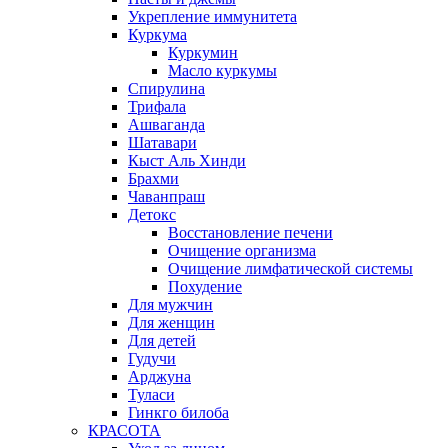
Укрепление иммунитета
Куркума
Куркумин
Масло куркумы
Спирулина
Трифала
Ашваганда
Шатавари
Кыст Аль Хинди
Брахми
Чаванпраш
Детокс
Восстановление печени
Очищение организма
Очищение лимфатической системы
Похудение
Для мужчин
Для женщин
Для детей
Гудучи
Арджуна
Туласи
Гинкго билоба
КРАСОТА