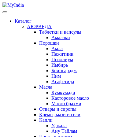
Каталог
АЮРВЕДА
Таблетки и капсулы
Амалаки
Порошки
Амла
Пажитник
Псиллиум
Имбирь
Брингарадж
Ним
Асафетида
Масла
Кумкумади
Касторовое масло
Масло брахми
Отвары и сиропы
Кремы, мази и гели
Капли
Уджала
Ану Тайлам
Пасты и джемы