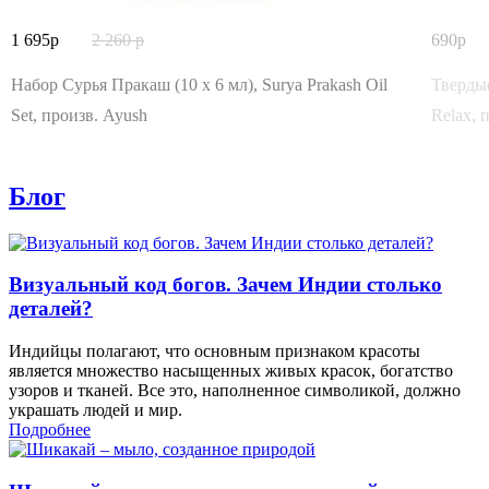
1 695
2 260
690
Набор Сурья Пракаш (10 x 6 мл), Surya Prakash Oil
Твердые
Set, произв. Ayush
Relax, п
Блог
Визуальный код богов. Зачем Индии столько
деталей?
Индийцы полагают, что основным признаком красоты
является множество насыщенных живых красок, богатство
узоров и тканей. Все это, наполненное символикой, должно
украшать людей и мир.
Подробнее