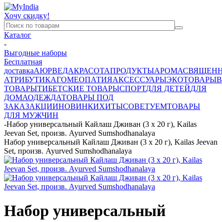
Хочу скидку!
Каталог
-
Выгодные наборы
Бесплатная
доставка
АЮРВЕДА
КРАСОТА
ПРОДУКТЫ
АРОМА
СВЯЩЕН
АТРИБУТИКА
ГОМЕОПАТИЯ
АКСЕССУАРЫ
ЭКОТОВАРЫ
В
ТОВАРЫ
ТИБЕТСКИЕ ТОВАРЫ
СПОРТ
ДЛЯ ДЕТЕЙ
ДЛЯ
ДОМА
ОДЕЖДА
ТОВАРЫ ПОД
ЗАКАЗ
АКЦИИ
НОВИНКИ
ХИТЫ
СОВЕТУЕМ
ТОВАРЫ
ДЛЯ МУЖЧИН
-
Набор универсальный Кайлаш Дживан (3 х 20 г), Kailas
Jeevan Set, произв. Ayurved Sumshodhanalaya
Набор универсальный Кайлаш Дживан (3 х 20 г), Kailas Jeevan
Set, произв. Ayurved Sumshodhanalaya
Набор универсальный