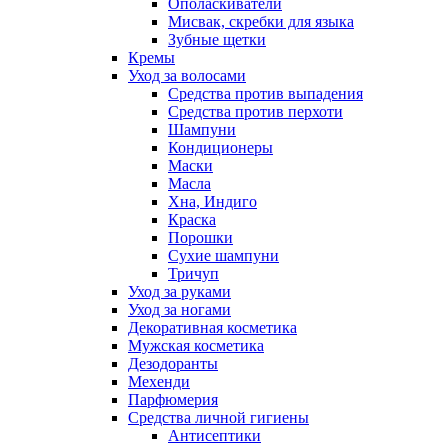
Ополаскиватели
Мисвак, скребки для языка
Зубные щетки
Кремы
Уход за волосами
Средства против выпадения
Средства против перхоти
Шампуни
Кондиционеры
Маски
Масла
Хна, Индиго
Краска
Порошки
Сухие шампуни
Тричуп
Уход за руками
Уход за ногами
Декоративная косметика
Мужская косметика
Дезодоранты
Мехенди
Парфюмерия
Средства личной гигиены
Антисептики