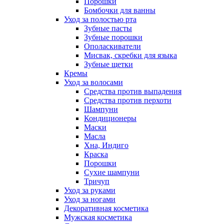
Порошки
Бомбочки для ванны
Уход за полостью рта
Зубные пасты
Зубные порошки
Ополаскиватели
Мисвак, скребки для языка
Зубные щетки
Кремы
Уход за волосами
Средства против выпадения
Средства против перхоти
Шампуни
Кондиционеры
Маски
Масла
Хна, Индиго
Краска
Порошки
Сухие шампуни
Тричуп
Уход за руками
Уход за ногами
Декоративная косметика
Мужская косметика