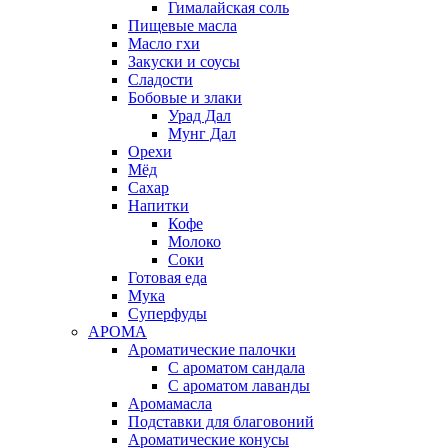
Гималайская соль
Пищевые масла
Масло гхи
Закуски и соусы
Сладости
Бобовые и злаки
Урад Дал
Мунг Дал
Орехи
Мёд
Сахар
Напитки
Кофе
Молоко
Соки
Готовая еда
Мука
Суперфуды
АРОМА
Ароматические палочки
С ароматом сандала
С ароматом лаванды
Аромамасла
Подставки для благовоний
Ароматические конусы