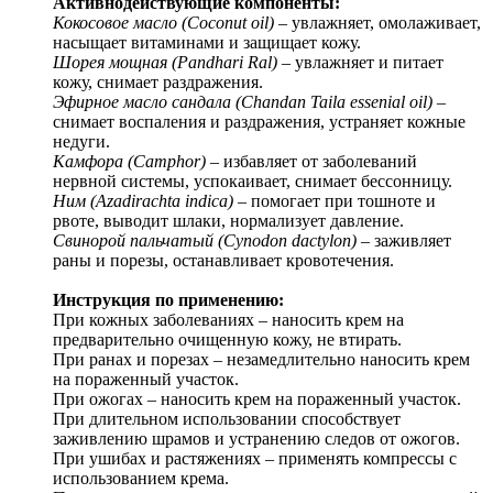
Активнодействующие компоненты:
Кокосовое масло (Coconut oil)
– увлажняет, омолаживает,
насыщает витаминами и защищает кожу.
Шорея мощная (Pandhari Ral)
– увлажняет и питает
кожу, снимает раздражения.
Эфирное масло сандала (Chandan Taila essenial oil)
–
снимает воспаления и раздражения, устраняет кожные
недуги.
Камфора (Camphor)
– избавляет от заболеваний
нервной системы, успокаивает, снимает бессонницу.
Ним (Azadirachta indica)
– помогает при тошноте и
рвоте, выводит шлаки, нормализует давление.
Свинорой пальчатый (Cynodon dactylon)
– заживляет
раны и порезы, останавливает кровотечения.
Инструкция по применению:
При кожных заболеваниях – наносить крем на
предварительно очищенную кожу, не втирать.
При ранах и порезах – незамедлительно наносить крем
на пораженный участок.
При ожогах – наносить крем на пораженный участок.
При длительном использовании способствует
заживлению шрамов и устранению следов от ожогов.
При ушибах и растяжениях – применять компрессы с
использованием крема.