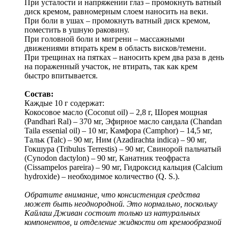
При усталости и напряжении глаз – промокнуть ватный
диск кремом, равномерным слоем наносить на веки.
При боли в ушах – промокнуть ватный диск кремом,
поместить в ушную раковину.
При головной боли и мигрени – массажными
движениями втирать крем в область висков/темени.
При трещинах на пятках – наносить крем два раза в день
на пораженный участок, не втирать, так как крем
быстро впитывается.
Состав:
Каждые 10 г содержат:
Кокосовое масло (Coconut oil) – 2,8 г, Шорея мощная
(Pandhari Ral) – 370 мг, Эфирное масло сандала (Chandan
Taila essenial oil) – 10 мг, Камфора (Camphor) – 14,5 мг,
Тальк (Talc) – 90 мг, Ним (Azadirachta indica) – 90 мг,
Гокшура (Tribulus Terrestis) – 90 мг, Свинорой пальчатый
(Cynodon dactylon) – 90 мг, Канатник теофраста
(Cissampelos pareira) – 90 мг, Гидроксид кальция (Calcium
hydroxide) – необходимое количество (Q. S.).
Обратите внимание, что консистенция средства
может быть неоднородной. Это нормально, поскольку
Кайлаш Дживан состоит только из натуральных
компонентов, и отделение жидкости от кремообразной