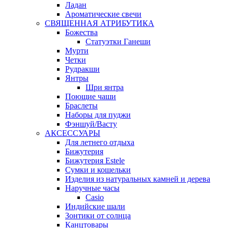
Ладан
Ароматические свечи
СВЯЩЕННАЯ АТРИБУТИКА
Божества
Статуэтки Ганеши
Мурти
Четки
Рудракши
Янтры
Шри янтра
Поющие чаши
Браслеты
Наборы для пуджи
Фэншуй/Васту
АКСЕССУАРЫ
Для летнего отдыха
Бижутерия
Бижутерия Estele
Сумки и кошельки
Изделия из натуральных камней и дерева
Наручные часы
Casio
Индийские шали
Зонтики от солнца
Канцтовары