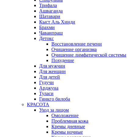
Трифала
Ашваганда
Шатавари
Кыст Аль Хинди
Брахми
Чаванпраш
Детокс
Восстановление печени
Очищение организма
Очищение лимфатической системы
Похудение
Для мужчин
Для женщин
Для детей
Гудучи
Арджуна
Туласи
Гинкго билоба
КРАСОТА
Уход за лицом
Омоложение
Проблемная кожа
Кремы дневные
Кремы ночные