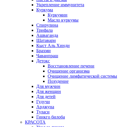
Укрепление иммунитета
Куркума
Куркумин
Масло куркумы
Спирулина
Трифала
Ашваганда
Шатавари
Кыст Аль Хинди
Брахми
Чаванпраш
Детокс
Восстановление печени
Очищение организма
Очищение лимфатической системы
Похудение
Для мужчин
Для женщин
Для детей
Гудучи
Арджуна
Туласи
Гинкго билоба
КРАСОТА