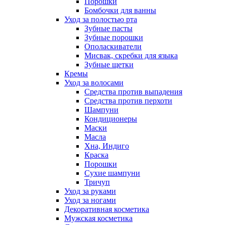
Порошки
Бомбочки для ванны
Уход за полостью рта
Зубные пасты
Зубные порошки
Ополаскиватели
Мисвак, скребки для языка
Зубные щетки
Кремы
Уход за волосами
Средства против выпадения
Средства против перхоти
Шампуни
Кондиционеры
Маски
Масла
Хна, Индиго
Краска
Порошки
Сухие шампуни
Тричуп
Уход за руками
Уход за ногами
Декоративная косметика
Мужская косметика