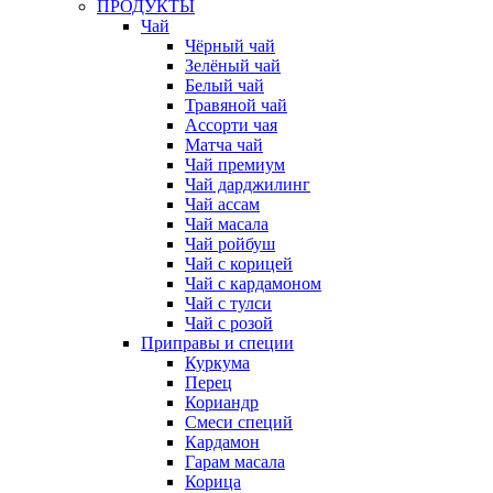
ПРОДУКТЫ
Чай
Чёрный чай
Зелёный чай
Белый чай
Травяной чай
Ассорти чая
Матча чай
Чай премиум
Чай дарджилинг
Чай ассам
Чай масала
Чай ройбуш
Чай с корицей
Чай с кардамоном
Чай с тулси
Чай с розой
Приправы и специи
Куркума
Перец
Кориандр
Смеси специй
Кардамон
Гарам масала
Корица