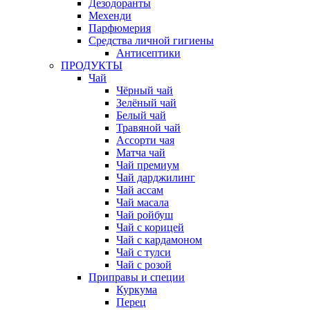
Дезодоранты
Мехенди
Парфюмерия
Средства личной гигиены
Антисептики
ПРОДУКТЫ
Чай
Чёрный чай
Зелёный чай
Белый чай
Травяной чай
Ассорти чая
Матча чай
Чай премиум
Чай дарджилинг
Чай ассам
Чай масала
Чай ройбуш
Чай с корицей
Чай с кардамоном
Чай с тулси
Чай с розой
Приправы и специи
Куркума
Перец