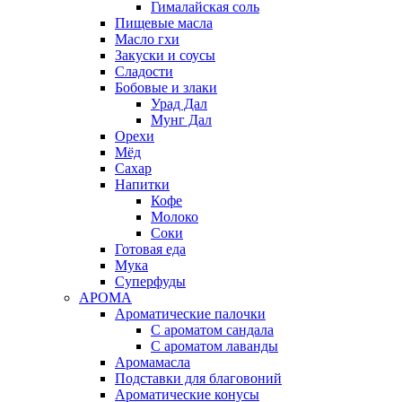
Гималайская соль
Пищевые масла
Масло гхи
Закуски и соусы
Сладости
Бобовые и злаки
Урад Дал
Мунг Дал
Орехи
Мёд
Сахар
Напитки
Кофе
Молоко
Соки
Готовая еда
Мука
Суперфуды
АРОМА
Ароматические палочки
С ароматом сандала
С ароматом лаванды
Аромамасла
Подставки для благовоний
Ароматические конусы