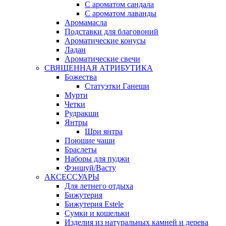
С ароматом сандала
С ароматом лаванды
Аромамасла
Подставки для благовоний
Ароматические конусы
Ладан
Ароматические свечи
СВЯЩЕННАЯ АТРИБУТИКА
Божества
Статуэтки Ганеши
Мурти
Четки
Рудракши
Янтры
Шри янтра
Поющие чаши
Браслеты
Наборы для пуджи
Фэншуй/Васту
АКСЕССУАРЫ
Для летнего отдыха
Бижутерия
Бижутерия Estele
Сумки и кошельки
Изделия из натуральных камней и дерева