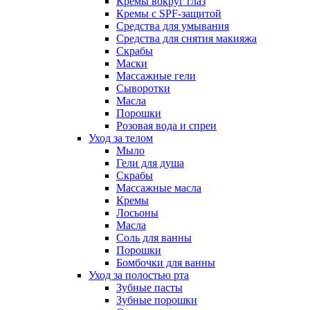
Кремы вокруг глаз
Кремы с SPF-защитой
Средства для умывания
Средства для снятия макияжа
Скрабы
Маски
Массажные гели
Сыворотки
Масла
Порошки
Розовая вода и спреи
Уход за телом
Мыло
Гели для душа
Скрабы
Массажные масла
Кремы
Лосьоны
Масла
Соль для ванны
Порошки
Бомбочки для ванны
Уход за полостью рта
Зубные пасты
Зубные порошки