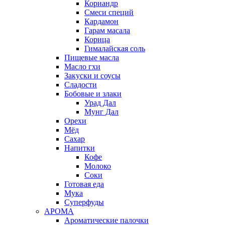
Кориандр
Смеси специй
Кардамон
Гарам масала
Корица
Гималайская соль
Пищевые масла
Масло гхи
Закуски и соусы
Сладости
Бобовые и злаки
Урад Дал
Мунг Дал
Орехи
Мёд
Сахар
Напитки
Кофе
Молоко
Соки
Готовая еда
Мука
Суперфуды
АРОМА
Ароматические палочки