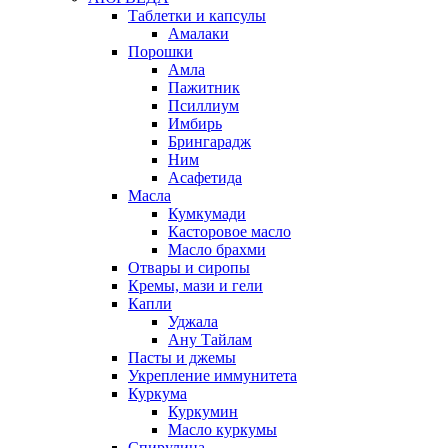
Таблетки и капсулы
Амалаки
Порошки
Амла
Пажитник
Псиллиум
Имбирь
Брингарадж
Ним
Асафетида
Масла
Кумкумади
Касторовое масло
Масло брахми
Отвары и сиропы
Кремы, мази и гели
Капли
Уджала
Ану Тайлам
Пасты и джемы
Укрепление иммунитета
Куркума
Куркумин
Масло куркумы
Спирулина