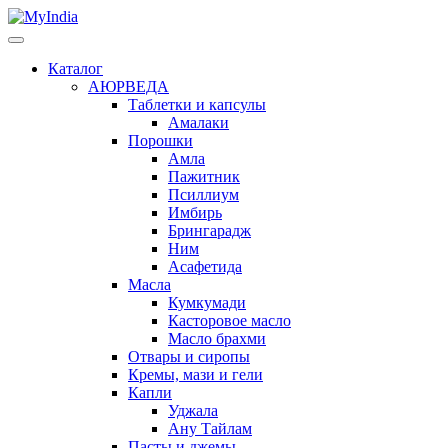
Каталог
АЮРВЕДА
Таблетки и капсулы
Амалаки
Порошки
Амла
Пажитник
Псиллиум
Имбирь
Брингарадж
Ним
Асафетида
Масла
Кумкумади
Касторовое масло
Масло брахми
Отвары и сиропы
Кремы, мази и гели
Капли
Уджала
Ану Тайлам
Пасты и джемы