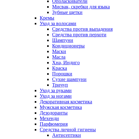
Ополаскиватели
Мисвак, скребки для языка
Зубные щетки
Кремы
Уход за волосами
Средства против выпадения
Средства против перхоти
Шампуни
Кондиционеры
Маски
Масла
Хна, Индиго
Краска
Порошки
Сухие шампуни
Тричуп
Уход за руками
Уход за ногами
Декоративная косметика
Мужская косметика
Дезодоранты
Мехенди
Парфюмерия
Средства личной гигиены
Антисептики