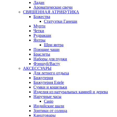
Ладан
Ароматические свечи
СВЯЩЕННАЯ АТРИБУТИКА
Божества
Статуэтки Ганеши
Мурти
Четки
Рудракши
Янтры
Шри янтра
Поющие чаши
Браслеты
Наборы для пуджи
Фэншуй/Васту
АКСЕССУАРЫ
Для летнего отдыха
Бижутерия
Бижутерия Estele
Сумки и кошельки
Изделия из натуральных камней и дерева
Наручные часы
Casio
Индийские шали
Зонтики от солнца
Канцтовары