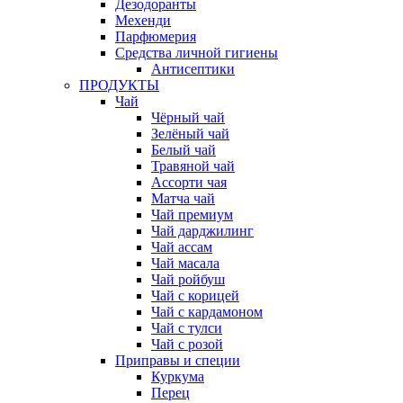
Дезодоранты
Мехенди
Парфюмерия
Средства личной гигиены
Антисептики
ПРОДУКТЫ
Чай
Чёрный чай
Зелёный чай
Белый чай
Травяной чай
Ассорти чая
Матча чай
Чай премиум
Чай дарджилинг
Чай ассам
Чай масала
Чай ройбуш
Чай с корицей
Чай с кардамоном
Чай с тулси
Чай с розой
Приправы и специи
Куркума
Перец