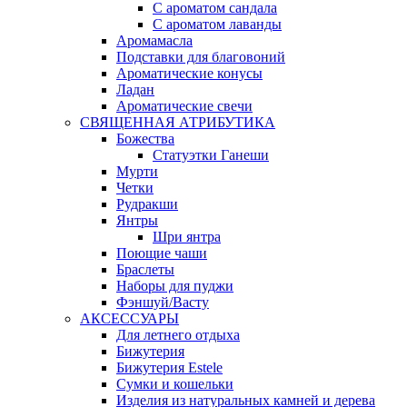
С ароматом сандала
С ароматом лаванды
Аромамасла
Подставки для благовоний
Ароматические конусы
Ладан
Ароматические свечи
СВЯЩЕННАЯ АТРИБУТИКА
Божества
Статуэтки Ганеши
Мурти
Четки
Рудракши
Янтры
Шри янтра
Поющие чаши
Браслеты
Наборы для пуджи
Фэншуй/Васту
АКСЕССУАРЫ
Для летнего отдыха
Бижутерия
Бижутерия Estele
Сумки и кошельки
Изделия из натуральных камней и дерева