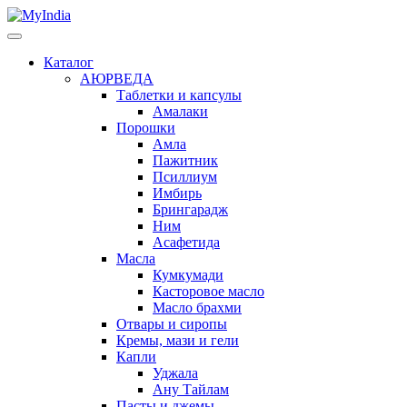
Каталог
АЮРВЕДА
Таблетки и капсулы
Амалаки
Порошки
Амла
Пажитник
Псиллиум
Имбирь
Брингарадж
Ним
Асафетида
Масла
Кумкумади
Касторовое масло
Масло брахми
Отвары и сиропы
Кремы, мази и гели
Капли
Уджала
Ану Тайлам
Пасты и джемы