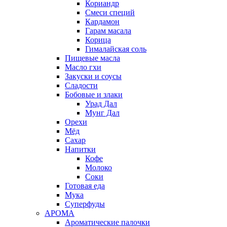
Кориандр
Смеси специй
Кардамон
Гарам масала
Корица
Гималайская соль
Пищевые масла
Масло гхи
Закуски и соусы
Сладости
Бобовые и злаки
Урад Дал
Мунг Дал
Орехи
Мёд
Сахар
Напитки
Кофе
Молоко
Соки
Готовая еда
Мука
Суперфуды
АРОМА
Ароматические палочки