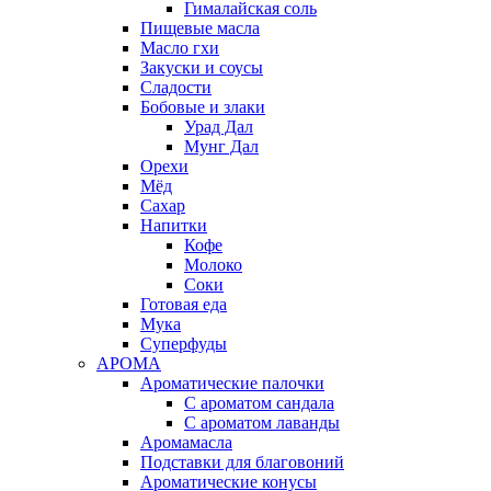
Гималайская соль
Пищевые масла
Масло гхи
Закуски и соусы
Сладости
Бобовые и злаки
Урад Дал
Мунг Дал
Орехи
Мёд
Сахар
Напитки
Кофе
Молоко
Соки
Готовая еда
Мука
Суперфуды
АРОМА
Ароматические палочки
С ароматом сандала
С ароматом лаванды
Аромамасла
Подставки для благовоний
Ароматические конусы