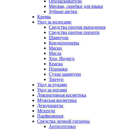
Ополаскиватели
Мисвак, скребки для языка
Зубные щетки
Кремы
Уход за волосами
Средства против выпадения
Средства против перхоти
Шампуни
Кондиционеры
Маски
Масла
Хна, Индиго
Краска
Порошки
Сухие шампуни
Тричуп
Уход за руками
Уход за ногами
Декоративная косметика
Мужская косметика
Дезодоранты
Мехенди
Парфюмерия
Средства личной гигиены
Антисептики