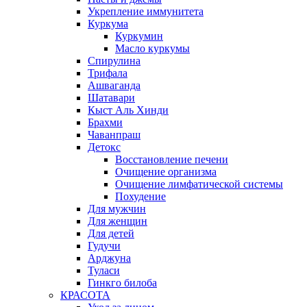
Укрепление иммунитета
Куркума
Куркумин
Масло куркумы
Спирулина
Трифала
Ашваганда
Шатавари
Кыст Аль Хинди
Брахми
Чаванпраш
Детокс
Восстановление печени
Очищение организма
Очищение лимфатической системы
Похудение
Для мужчин
Для женщин
Для детей
Гудучи
Арджуна
Туласи
Гинкго билоба
КРАСОТА