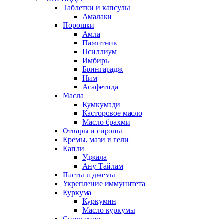
Таблетки и капсулы
Амалаки
Порошки
Амла
Пажитник
Псиллиум
Имбирь
Брингарадж
Ним
Асафетида
Масла
Кумкумади
Касторовое масло
Масло брахми
Отвары и сиропы
Кремы, мази и гели
Капли
Уджала
Ану Тайлам
Пасты и джемы
Укрепление иммунитета
Куркума
Куркумин
Масло куркумы
Спирулина