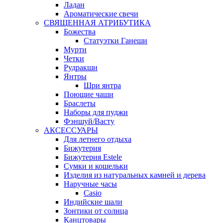
Ладан
Ароматические свечи
СВЯЩЕННАЯ АТРИБУТИКА
Божества
Статуэтки Ганеши
Мурти
Четки
Рудракши
Янтры
Шри янтра
Поющие чаши
Браслеты
Наборы для пуджи
Фэншуй/Васту
АКСЕССУАРЫ
Для летнего отдыха
Бижутерия
Бижутерия Estele
Сумки и кошельки
Изделия из натуральных камней и дерева
Наручные часы
Casio
Индийские шали
Зонтики от солнца
Канцтовары