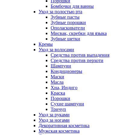
Порошки
Бомбочки для ванны
Уход за полостью рта
Зубные пасты
Зубные порошки
Ополаскиватели
Мисвак, скребки для языка
Зубные щетки
Кремы
Уход за волосами
Средства против выпадения
Средства против перхоти
Шампуни
Кондиционеры
Маски
Масла
Хна, Индиго
Краска
Порошки
Сухие шампуни
Тричуп
Уход за руками
Уход за ногами
Декоративная косметика
Мужская косметика