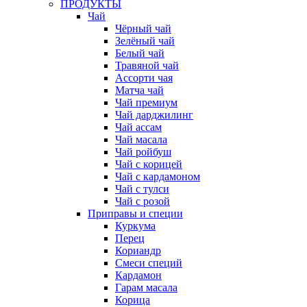
ПРОДУКТЫ
Чай
Чёрный чай
Зелёный чай
Белый чай
Травяной чай
Ассорти чая
Матча чай
Чай премиум
Чай дарджилинг
Чай ассам
Чай масала
Чай ройбуш
Чай с корицей
Чай с кардамоном
Чай с тулси
Чай с розой
Приправы и специи
Куркума
Перец
Кориандр
Смеси специй
Кардамон
Гарам масала
Корица