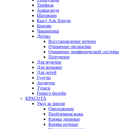
Трифала
Ашваганда
Шатавари
Кыст Аль Хинди
Брахми
Чаванпраш
Детокс
Восстановление печени
Очищение организма
Очищение лимфатической системы
Похудение
Для мужчин
Для женщин
Для детей
Гудучи
Арджуна
Туласи
Гинкго билоба
КРАСОТА
Уход за лицом
Омоложение
Проблемная кожа
Кремы дневные
Кремы ночные