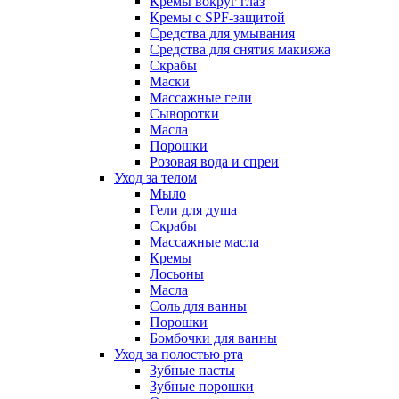
Кремы вокруг глаз
Кремы с SPF-защитой
Средства для умывания
Средства для снятия макияжа
Скрабы
Маски
Массажные гели
Сыворотки
Масла
Порошки
Розовая вода и спреи
Уход за телом
Мыло
Гели для душа
Скрабы
Массажные масла
Кремы
Лосьоны
Масла
Соль для ванны
Порошки
Бомбочки для ванны
Уход за полостью рта
Зубные пасты
Зубные порошки