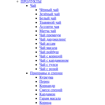
ПРОДУКТЫ
Чай
Чёрный чай
Зелёный чай
Белый чай
Травяной чай
Ассорти чая
Матча чай
Чай премиум
Чай дарджилинг
Чай ассам
Чай масала
Чай ройбуш
Чай с корицей
Чай с кардамоном
Чай с тулси
Чай с розой
Приправы и специи
Куркума
Перец
Кориандр
Смеси специй
Кардамон
Гарам масала
Корица