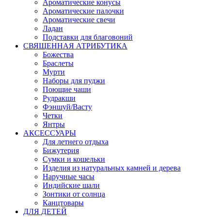
Ароматические конусы
Ароматические палочки
Ароматические свечи
Ладан
Подставки для благовоний
СВЯЩЕННАЯ АТРИБУТИКА
Божества
Браслеты
Мурти
Наборы для пуджи
Поющие чаши
Рудракши
Фэншуй/Васту
Четки
Янтры
АКСЕССУАРЫ
Для летнего отдыха
Бижутерия
Сумки и кошельки
Изделия из натуральных камней и дерева
Наручные часы
Индийские шали
Зонтики от солнца
Канцтовары
ДЛЯ ДЕТЕЙ