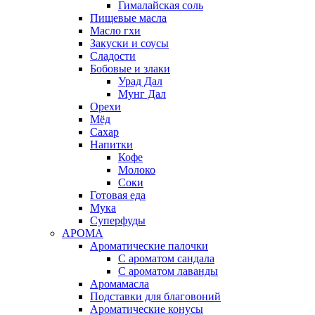
Гималайская соль
Пищевые масла
Масло гхи
Закуски и соусы
Сладости
Бобовые и злаки
Урад Дал
Мунг Дал
Орехи
Мёд
Сахар
Напитки
Кофе
Молоко
Соки
Готовая еда
Мука
Суперфуды
АРОМА
Ароматические палочки
С ароматом сандала
С ароматом лаванды
Аромамасла
Подставки для благовоний
Ароматические конусы