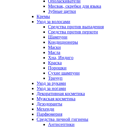
Ополаскиватели
Мисвак, скребки для языка
Зубные щетки
Кремы
Уход за волосами
Средства против выпадения
Средства против перхоти
Шампуни
Кондиционеры
Маски
Масла
Хна, Индиго
Краска
Порошки
Сухие шампуни
Тричуп
Уход за руками
Уход за ногами
Декоративная косметика
Мужская косметика
Дезодоранты
Мехенди
Парфюмерия
Средства личной гигиены
Антисептики