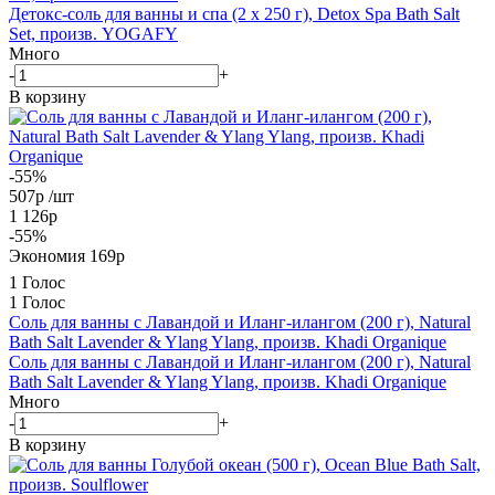
Детокс-соль для ванны и спа (2 х 250 г), Detox Spa Bath Salt
Set, произв. YOGAFY
Много
-
+
В корзину
-55%
507
р
/шт
1 126
р
-
55
%
Экономия
169
р
1 Голос
1 Голос
Соль для ванны с Лавандой и Иланг-илангом (200 г), Natural
Bath Salt Lavender & Ylang Ylang, произв. Khadi Organique
Соль для ванны с Лавандой и Иланг-илангом (200 г), Natural
Bath Salt Lavender & Ylang Ylang, произв. Khadi Organique
Много
-
+
В корзину