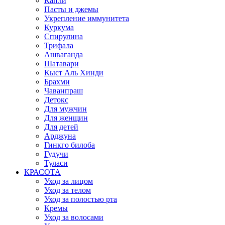
Капли
Пасты и джемы
Укрепление иммунитета
Куркума
Спирулина
Трифала
Ашваганда
Шатавари
Кыст Аль Хинди
Брахми
Чаванпраш
Детокс
Для мужчин
Для женщин
Для детей
Арджуна
Гинкго билоба
Гудучи
Туласи
КРАСОТА
Уход за лицом
Уход за телом
Уход за полостью рта
Кремы
Уход за волосами