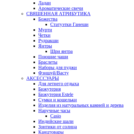
Ладан
Ароматические свечи
СВЯЩЕННАЯ АТРИБУТИКА
Божества
Статуэтки Ганеши
Мурти
Четки
Рудракши
Янтры
Шри янтра
Поющие чаши
Браслеты
Наборы для пуджи
Фэншуй/Васту
АКСЕССУАРЫ
Для летнего отдыха
Бижутерия
Бижутерия Estele
Сумки и кошельки
Изделия из натуральных камней и дерева
Наручные часы
Casio
Индийские шали
Зонтики от солнца
Канцтовары