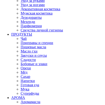
Уход за руками
Уход за ногами
Декоративная косметика
Мужская косметика
Дезодоранты
Мехенди
Парфюмерия
Средства личной гигиены
ПРОДУКТЫ
Чай
Приправы и специи
Пищевые масла
Масло гхи
Закуски и соусы
Сладости
Бобовые и злаки
Орехи
Мёд
Сахар
Напитки
Готовая еда
Мука
Суперфуды
АРОМА
Аромамасла