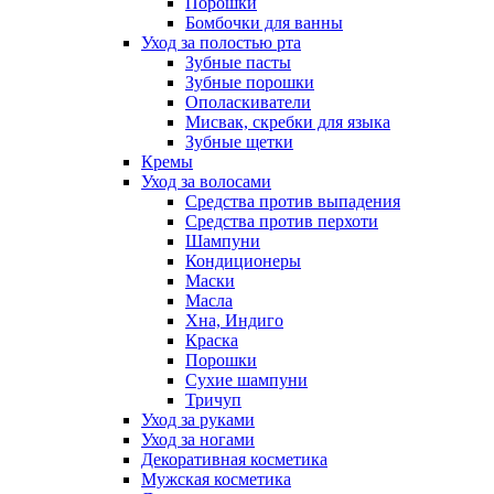
Порошки
Бомбочки для ванны
Уход за полостью рта
Зубные пасты
Зубные порошки
Ополаскиватели
Мисвак, скребки для языка
Зубные щетки
Кремы
Уход за волосами
Средства против выпадения
Средства против перхоти
Шампуни
Кондиционеры
Маски
Масла
Хна, Индиго
Краска
Порошки
Сухие шампуни
Тричуп
Уход за руками
Уход за ногами
Декоративная косметика
Мужская косметика