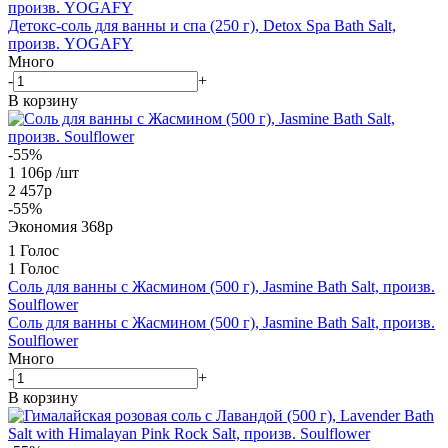
произв. YOGAFY
Детокс-соль для ванны и спа (250 г), Detox Spa Bath Salt,
произв. YOGAFY
Много
-
+
В корзину
-55%
1 106
р
/шт
2 457
р
-
55
%
Экономия
368
р
1 Голос
1 Голос
Соль для ванны с Жасмином (500 г), Jasmine Bath Salt, произв.
Soulflower
Соль для ванны с Жасмином (500 г), Jasmine Bath Salt, произв.
Soulflower
Много
-
+
В корзину