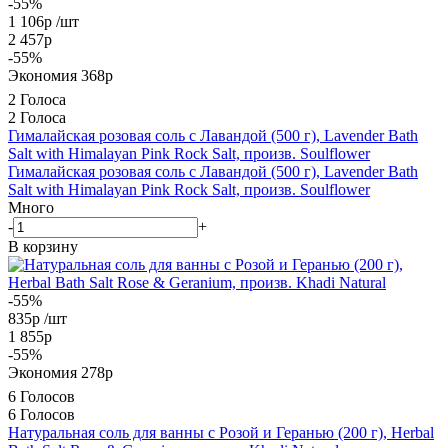
-55%
1 106
р
/шт
2 457
р
-
55
%
Экономия
368
р
2 Голоса
2 Голоса
Гималайская розовая соль с Лавандой (500 г), Lavender Bath
Salt with Himalayan Pink Rock Salt, произв. Soulflower
Гималайская розовая соль с Лавандой (500 г), Lavender Bath
Salt with Himalayan Pink Rock Salt, произв. Soulflower
Много
-
+
В корзину
-55%
835
р
/шт
1 855
р
-
55
%
Экономия
278
р
6 Голосов
6 Голосов
Натуральная соль для ванны с Розой и Геранью (200 г), Herbal