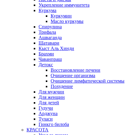
Укрепление иммунитета
Куркума
Куркумин
Масло куркумы
Спирулина
Трифала
Ашваганда
Шатавари
Кыст Аль Хинди
Брахми
Чаванпраш
Детокс
Восстановление печени
Очищение организма
Очищение лимфатической системы
Похудение
Для мужчин
Для женщин
Для детей
Гудучи
Арджуна
Туласи
Гинкго билоба
КРАСОТА