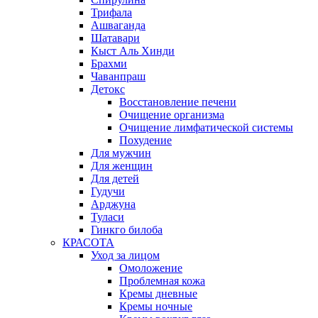
Трифала
Ашваганда
Шатавари
Кыст Аль Хинди
Брахми
Чаванпраш
Детокс
Восстановление печени
Очищение организма
Очищение лимфатической системы
Похудение
Для мужчин
Для женщин
Для детей
Гудучи
Арджуна
Туласи
Гинкго билоба
КРАСОТА
Уход за лицом
Омоложение
Проблемная кожа
Кремы дневные
Кремы ночные