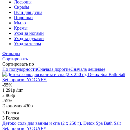
Лосьоны
Скрабы
Гели для душа
Порошки
Мыло
Кремы
Уход за ногами
Уход за руками
Уход за телом
Фильтры
Сортировать
Сортировать по
По популярности
Сначала дорогие
Сначала дешевые
-55%
1 291
р
/шт
2 868
р
-
55
%
Экономия
430
р
3 Голоса
3 Голоса
Детокс-соль для ванны и спа (2 х 250 г), Detox Spa Bath Salt
Set, произв. YOGAFY