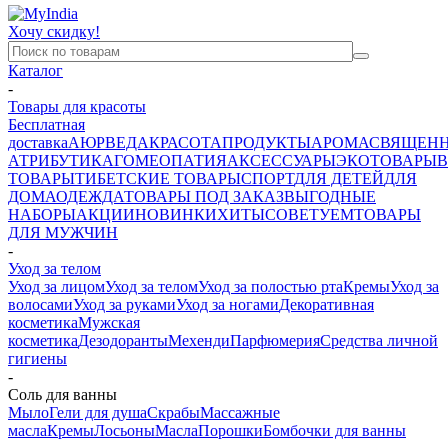
Хочу скидку!
Каталог
-
Товары для красоты
Бесплатная
доставка
АЮРВЕДА
КРАСОТА
ПРОДУКТЫ
АРОМА
СВЯЩЕН
АТРИБУТИКА
ГОМЕОПАТИЯ
АКСЕССУАРЫ
ЭКОТОВАРЫ
В
ТОВАРЫ
ТИБЕТСКИЕ ТОВАРЫ
СПОРТ
ДЛЯ ДЕТЕЙ
ДЛЯ
ДОМА
ОДЕЖДА
ТОВАРЫ ПОД ЗАКАЗ
ВЫГОДНЫЕ
НАБОРЫ
АКЦИИ
НОВИНКИ
ХИТЫ
СОВЕТУЕМ
ТОВАРЫ
ДЛЯ МУЖЧИН
-
Уход за телом
Уход за лицом
Уход за телом
Уход за полостью рта
Кремы
Уход за
волосами
Уход за руками
Уход за ногами
Декоративная
косметика
Мужская
косметика
Дезодоранты
Мехенди
Парфюмерия
Средства личной
гигиены
-
Соль для ванны
Мыло
Гели для душа
Скрабы
Массажные
масла
Кремы
Лосьоны
Масла
Порошки
Бомбочки для ванны