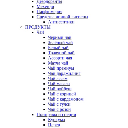
Дезодоранты
Мехенди
Парфюмерия
Средства личной гигиены
Антисептики
ПРОДУКТЫ
Чай
Чёрный чай
Зелёный чай
Белый чай
Травяной чай
Ассорти чая
Матча чай
Чай премиум
Чай дарджилинг
Чай ассам
Чай масала
Чай ройбуш
Чай с корицей
Чай с кардамоном
Чай с тулси
Чай с розой
Приправы и специи
Куркума
Перец