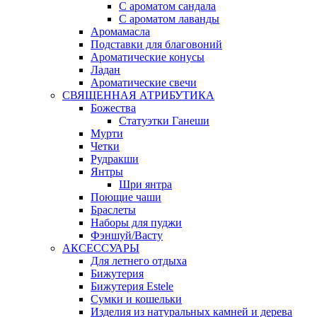
С ароматом сандала
С ароматом лаванды
Аромамасла
Подставки для благовоний
Ароматические конусы
Ладан
Ароматические свечи
СВЯЩЕННАЯ АТРИБУТИКА
Божества
Статуэтки Ганеши
Мурти
Четки
Рудракши
Янтры
Шри янтра
Поющие чаши
Браслеты
Наборы для пуджи
Фэншуй/Васту
АКСЕССУАРЫ
Для летнего отдыха
Бижутерия
Бижутерия Estele
Сумки и кошельки
Изделия из натуральных камней и дерева