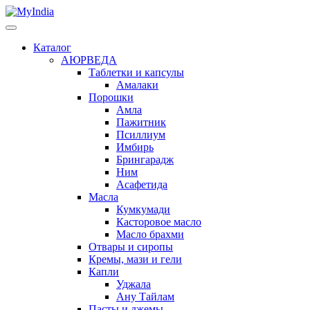
Каталог
АЮРВЕДА
Таблетки и капсулы
Амалаки
Порошки
Амла
Пажитник
Псиллиум
Имбирь
Брингарадж
Ним
Асафетида
Масла
Кумкумади
Касторовое масло
Масло брахми
Отвары и сиропы
Кремы, мази и гели
Капли
Уджала
Ану Тайлам
Пасты и джемы