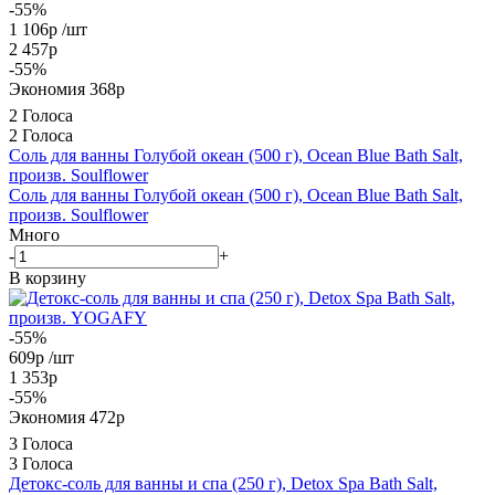
-55%
1 106
р
/шт
2 457
р
-
55
%
Экономия
368
р
2 Голоса
2 Голоса
Соль для ванны Голубой океан (500 г), Ocean Blue Bath Salt,
произв. Soulflower
Соль для ванны Голубой океан (500 г), Ocean Blue Bath Salt,
произв. Soulflower
Много
-
+
В корзину
-55%
609
р
/шт
1 353
р
-
55
%
Экономия
472
р
3 Голоса
3 Голоса
Детокс-соль для ванны и спа (250 г), Detox Spa Bath Salt,