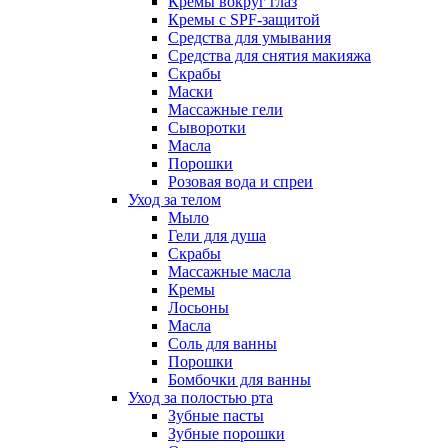
Кремы вокруг глаз
Кремы с SPF-защитой
Средства для умывания
Средства для снятия макияжа
Скрабы
Маски
Массажные гели
Сыворотки
Масла
Порошки
Розовая вода и спреи
Уход за телом
Мыло
Гели для душа
Скрабы
Массажные масла
Кремы
Лосьоны
Масла
Соль для ванны
Порошки
Бомбочки для ванны
Уход за полостью рта
Зубные пасты
Зубные порошки