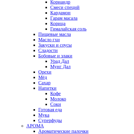
Кориандр
Смеси специй
Кардамон
Гарам масала
Корица
Гималайская соль
Пищевые масла
Масло гхи
Закуски и соусы
Сладости
Бобовые и злаки
Урад Дал
Мунг Дал
Орехи
Мёд
Сахар
Напитки
Кофе
Молоко
Соки
Готовая еда
Мука
Суперфуды
АРОМА
Ароматические палочки