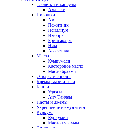
Таблетки и капсулы
Амалаки
Порошки
Амла
Пажитник
Псиллиум
Имбирь
Брингарадж
Ним
Асафетида
Масла
Кумкумади
Касторовое масло
Масло брахми
Отвары и сиропы
Кремы, мази и гели
Капли
Уджала
Ану Тайлам
Пасты и джемы
Укрепление иммунитета
Куркума
Куркумин
Масло куркумы
Спирулина