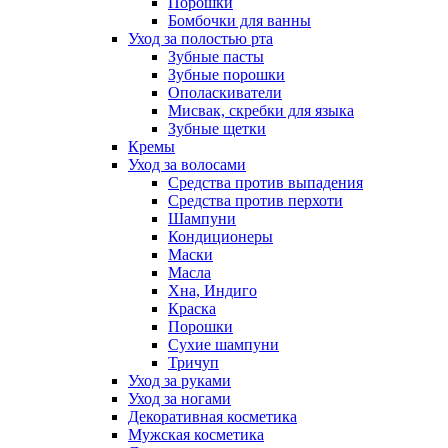
Порошки
Бомбочки для ванны
Уход за полостью рта
Зубные пасты
Зубные порошки
Ополаскиватели
Мисвак, скребки для языка
Зубные щетки
Кремы
Уход за волосами
Средства против выпадения
Средства против перхоти
Шампуни
Кондиционеры
Маски
Масла
Хна, Индиго
Краска
Порошки
Сухие шампуни
Тричуп
Уход за руками
Уход за ногами
Декоративная косметика
Мужская косметика