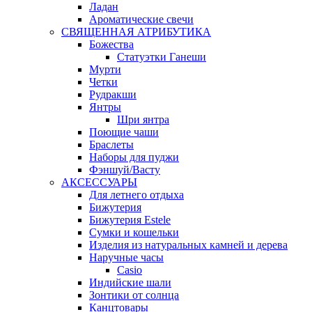
Ладан
Ароматические свечи
СВЯЩЕННАЯ АТРИБУТИКА
Божества
Статуэтки Ганеши
Мурти
Четки
Рудракши
Янтры
Шри янтра
Поющие чаши
Браслеты
Наборы для пуджи
Фэншуй/Васту
АКСЕССУАРЫ
Для летнего отдыха
Бижутерия
Бижутерия Estele
Сумки и кошельки
Изделия из натуральных камней и дерева
Наручные часы
Casio
Индийские шали
Зонтики от солнца
Канцтовары