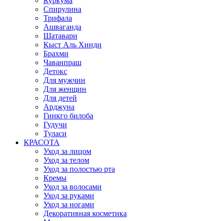
Куркума
Спирулина
Трифала
Ашваганда
Шатавари
Кыст Аль Хинди
Брахми
Чаванпраш
Детокс
Для мужчин
Для женщин
Для детей
Арджуна
Гинкго билоба
Гудучи
Туласи
КРАСОТА
Уход за лицом
Уход за телом
Уход за полостью рта
Кремы
Уход за волосами
Уход за руками
Уход за ногами
Декоративная косметика