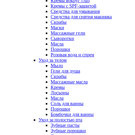
Кремы вокруг глаз
Кремы с SPF-защитой
Средства для умывания
Средства для снятия макияжа
Скрабы
Маски
Массажные гели
Сыворотки
Масла
Порошки
Розовая вода и спреи
Уход за телом
Мыло
Гели для душа
Скрабы
Массажные масла
Кремы
Лосьоны
Масла
Соль для ванны
Порошки
Бомбочки для ванны
Уход за полостью рта
Зубные пасты
Зубные порошки