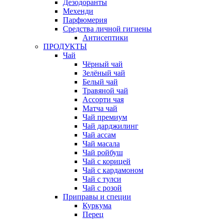
Дезодоранты
Мехенди
Парфюмерия
Средства личной гигиены
Антисептики
ПРОДУКТЫ
Чай
Чёрный чай
Зелёный чай
Белый чай
Травяной чай
Ассорти чая
Матча чай
Чай премиум
Чай дарджилинг
Чай ассам
Чай масала
Чай ройбуш
Чай с корицей
Чай с кардамоном
Чай с тулси
Чай с розой
Приправы и специи
Куркума
Перец