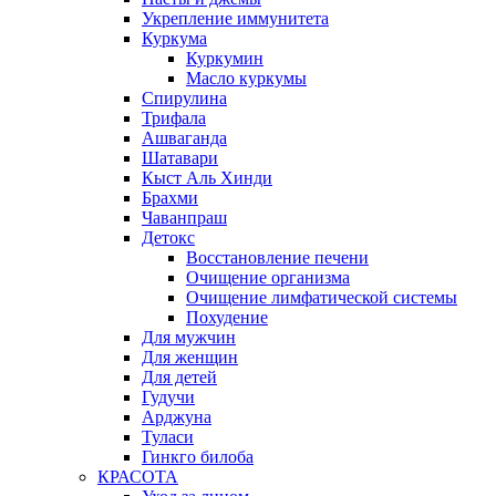
Укрепление иммунитета
Куркума
Куркумин
Масло куркумы
Спирулина
Трифала
Ашваганда
Шатавари
Кыст Аль Хинди
Брахми
Чаванпраш
Детокс
Восстановление печени
Очищение организма
Очищение лимфатической системы
Похудение
Для мужчин
Для женщин
Для детей
Гудучи
Арджуна
Туласи
Гинкго билоба
КРАСОТА