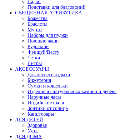
Ладан
Подставки для благовоний
СВЯЩЕННАЯ АТРИБУТИКА
Божества
Браслеты
Мурти
Наборы для пуджи
Поющие чаши
Рудракши
Фэншуй/Васту
Четки
Янтры
АКСЕССУАРЫ
Для летнего отдыха
Бижутерия
Сумки и кошельки
Изделия из натуральных камней и дерева
Наручные часы
Индийские шали
Зонтики от солнца
Канцтовары
ДЛЯ ДЕТЕЙ
Здоровье
Уход
ДЛЯ ДОМА