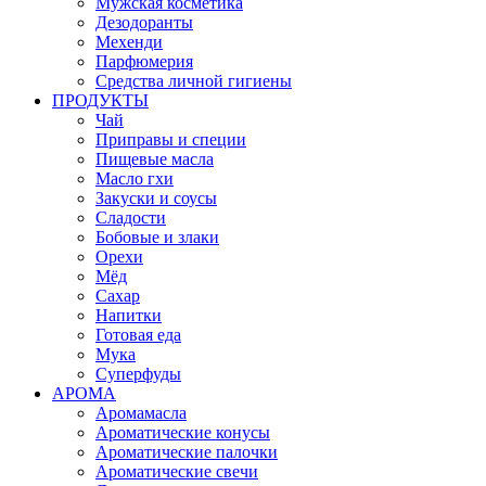
Мужская косметика
Дезодоранты
Мехенди
Парфюмерия
Средства личной гигиены
ПРОДУКТЫ
Чай
Приправы и специи
Пищевые масла
Масло гхи
Закуски и соусы
Сладости
Бобовые и злаки
Орехи
Мёд
Сахар
Напитки
Готовая еда
Мука
Суперфуды
АРОМА
Аромамасла
Ароматические конусы
Ароматические палочки
Ароматические свечи