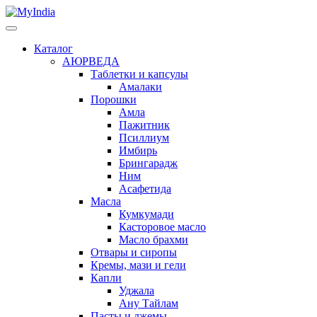
Каталог
АЮРВЕДА
Таблетки и капсулы
Амалаки
Порошки
Амла
Пажитник
Псиллиум
Имбирь
Брингарадж
Ним
Асафетида
Масла
Кумкумади
Касторовое масло
Масло брахми
Отвары и сиропы
Кремы, мази и гели
Капли
Уджала
Ану Тайлам
Пасты и джемы