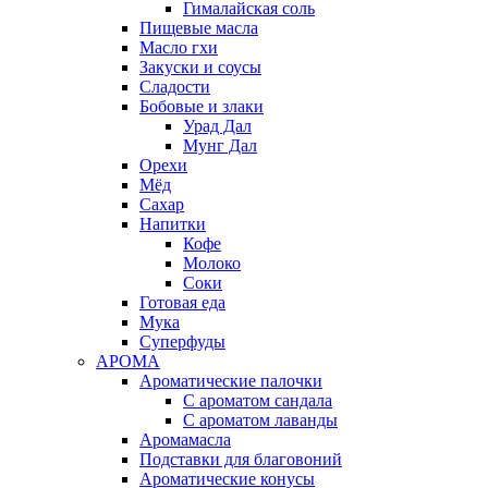
Гималайская соль
Пищевые масла
Масло гхи
Закуски и соусы
Сладости
Бобовые и злаки
Урад Дал
Мунг Дал
Орехи
Мёд
Сахар
Напитки
Кофе
Молоко
Соки
Готовая еда
Мука
Суперфуды
АРОМА
Ароматические палочки
С ароматом сандала
С ароматом лаванды
Аромамасла
Подставки для благовоний
Ароматические конусы