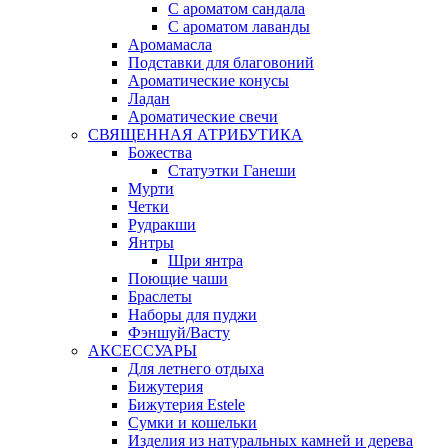
С ароматом сандала
С ароматом лаванды
Аромамасла
Подставки для благовоний
Ароматические конусы
Ладан
Ароматические свечи
СВЯЩЕННАЯ АТРИБУТИКА
Божества
Статуэтки Ганеши
Мурти
Четки
Рудракши
Янтры
Шри янтра
Поющие чаши
Браслеты
Наборы для пуджи
Фэншуй/Васту
АКСЕССУАРЫ
Для летнего отдыха
Бижутерия
Бижутерия Estele
Сумки и кошельки
Изделия из натуральных камней и дерева