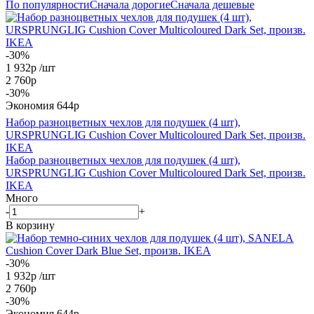
По популярности
Сначала дорогие
Сначала дешевые
-30%
1 932
р
/шт
2 760
р
-
30
%
Экономия
644
р
Набор разноцветных чехлов для подушек (4 шт),
URSPRUNGLIG Cushion Cover Multicoloured Dark Set, произв.
IKEA
Набор разноцветных чехлов для подушек (4 шт),
URSPRUNGLIG Cushion Cover Multicoloured Dark Set, произв.
IKEA
Много
-
+
В корзину
-30%
1 932
р
/шт
2 760
р
-
30
%
Экономия
644
р