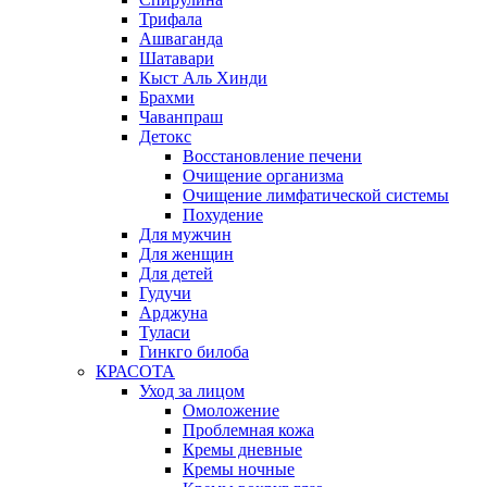
Трифала
Ашваганда
Шатавари
Кыст Аль Хинди
Брахми
Чаванпраш
Детокс
Восстановление печени
Очищение организма
Очищение лимфатической системы
Похудение
Для мужчин
Для женщин
Для детей
Гудучи
Арджуна
Туласи
Гинкго билоба
КРАСОТА
Уход за лицом
Омоложение
Проблемная кожа
Кремы дневные
Кремы ночные