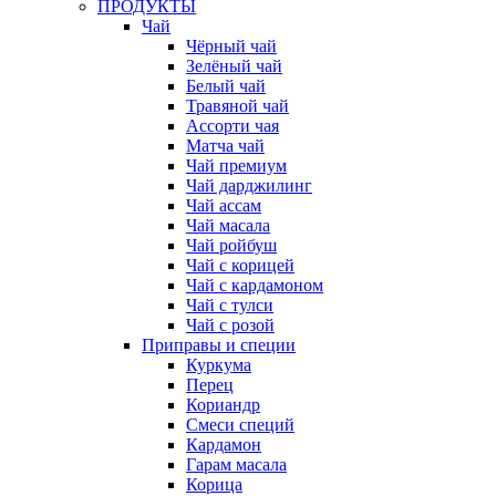
ПРОДУКТЫ
Чай
Чёрный чай
Зелёный чай
Белый чай
Травяной чай
Ассорти чая
Матча чай
Чай премиум
Чай дарджилинг
Чай ассам
Чай масала
Чай ройбуш
Чай с корицей
Чай с кардамоном
Чай с тулси
Чай с розой
Приправы и специи
Куркума
Перец
Кориандр
Смеси специй
Кардамон
Гарам масала
Корица