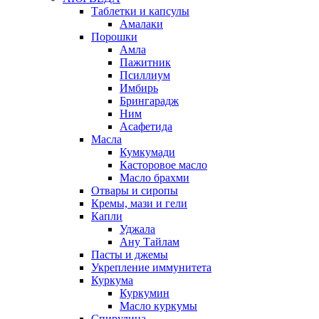
Таблетки и капсулы
Амалаки
Порошки
Амла
Пажитник
Псиллиум
Имбирь
Брингарадж
Ним
Асафетида
Масла
Кумкумади
Касторовое масло
Масло брахми
Отвары и сиропы
Кремы, мази и гели
Капли
Уджала
Ану Тайлам
Пасты и джемы
Укрепление иммунитета
Куркума
Куркумин
Масло куркумы
Спирулина