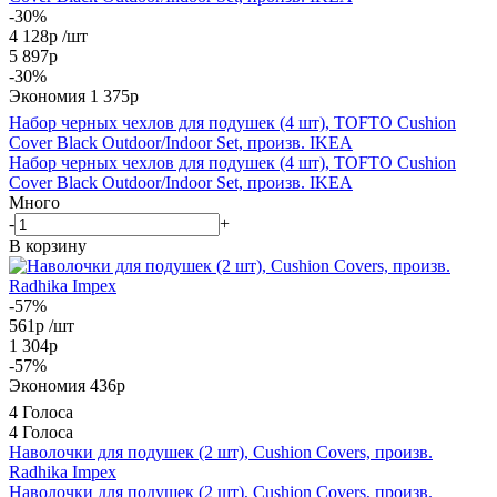
-30%
4 128
р
/шт
5 897
р
-
30
%
Экономия
1 375
р
Набор черных чехлов для подушек (4 шт), TOFTO Cushion
Cover Black Outdoor/Indoor Set, произв. IKEA
Набор черных чехлов для подушек (4 шт), TOFTO Cushion
Cover Black Outdoor/Indoor Set, произв. IKEA
Много
-
+
В корзину
-57%
561
р
/шт
1 304
р
-
57
%
Экономия
436
р
4 Голоса
4 Голоса
Наволочки для подушек (2 шт), Cushion Covers, произв.
Radhika Impex
Наволочки для подушек (2 шт), Cushion Covers, произв.