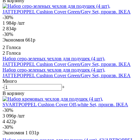
В корзину
-30%
1 984
р
/шт
2 834
р
-
30
%
Экономия
661
р
2 Голоса
2 Голоса
Набор серо-зеленых чехлов для подушек (4 шт),
JATTEPOPPEL Cushion Cover Green/Grey Set, произв. IKEA
Набор серо-зеленых чехлов для подушек (4 шт),
JATTEPOPPEL Cushion Cover Green/Grey Set, произв. IKEA
Много
-
+
В корзину
-30%
3 096
р
/шт
4 422
р
-
30
%
Экономия
1 031
р