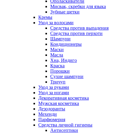
Ополаскиватели
Мисвак, скребки для языка
Зубные щетки
Кремы
Уход за волосами
Средства против выпадения
Средства против перхоти
Шампуни
Кондиционеры
Маски
Масла
Хна, Индиго
Краска
Порошки
Сухие шампуни
Тричуп
Уход за руками
Уход за ногами
Декоративная косметика
Мужская косметика
Дезодоранты
Мехенди
Парфюмерия
Средства личной гигиены
Антисептики