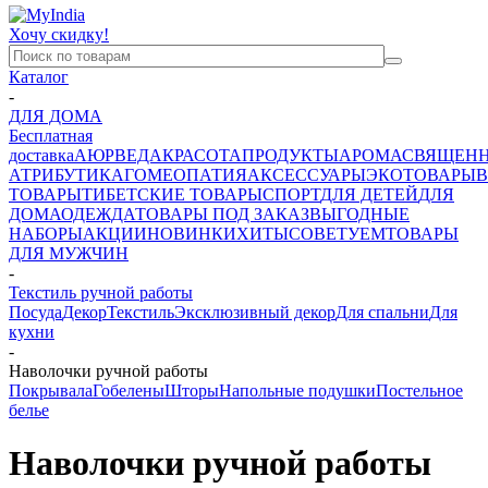
Хочу скидку!
Каталог
-
ДЛЯ ДОМА
Бесплатная
доставка
АЮРВЕДА
КРАСОТА
ПРОДУКТЫ
АРОМА
СВЯЩЕН
АТРИБУТИКА
ГОМЕОПАТИЯ
АКСЕССУАРЫ
ЭКОТОВАРЫ
В
ТОВАРЫ
ТИБЕТСКИЕ ТОВАРЫ
СПОРТ
ДЛЯ ДЕТЕЙ
ДЛЯ
ДОМА
ОДЕЖДА
ТОВАРЫ ПОД ЗАКАЗ
ВЫГОДНЫЕ
НАБОРЫ
АКЦИИ
НОВИНКИ
ХИТЫ
СОВЕТУЕМ
ТОВАРЫ
ДЛЯ МУЖЧИН
-
Текстиль ручной работы
Посуда
Декор
Текстиль
Эксклюзивный декор
Для спальни
Для
кухни
-
Наволочки ручной работы
Покрывала
Гобелены
Шторы
Напольные подушки
Постельное
белье
Наволочки ручной работы