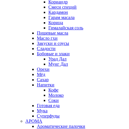
Кориандр
Смеси специй
Кардамон
Гарам масала
Корица
Гималайская соль
Пищевые масла
Масло гхи
Закуски и соусы
Сладости
Бобовые и злаки
Урад Дал
Мунг Дал
Орехи
Мёд
Сахар
Напитки
Кофе
Молоко
Соки
Готовая еда
Мука
Суперфуды
АРОМА
Ароматические палочки