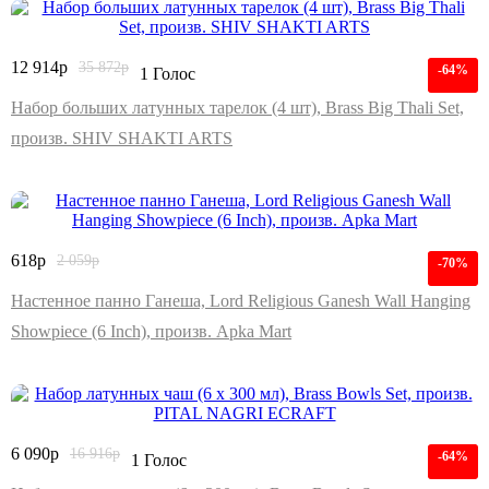
12 914
р
35 872
р
-64%
1 Голос
Набор больших латунных тарелок (4 шт), Brass Big Thali Set,
произв. SHIV SHAKTI ARTS
618
р
2 059
р
-70%
Настенное панно Ганеша, Lord Religious Ganesh Wall Hanging
Showpiece (6 Inch), произв. Apka Mart
6 090
р
16 916
р
-64%
1 Голос