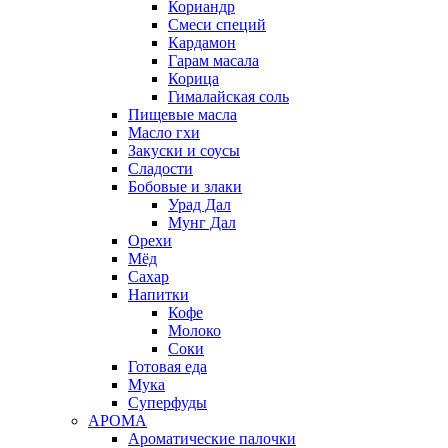
Кориандр
Смеси специй
Кардамон
Гарам масала
Корица
Гималайская соль
Пищевые масла
Масло гхи
Закуски и соусы
Сладости
Бобовые и злаки
Урад Дал
Мунг Дал
Орехи
Мёд
Сахар
Напитки
Кофе
Молоко
Соки
Готовая еда
Мука
Суперфуды
АРОМА
Ароматические палочки