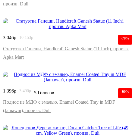
произв. Duli
3 046
р
10 153
р
-70%
Статуэтка Ганеши, Handicraft Ganesh Statue (11 Inch), произв.
Apka Mart
1 396
р
3 490
р
-60%
5 Голосов
Поднос из МДФ с эмалью, Enamel Coated Tray in MDF
(Jamawar), произв. Duli