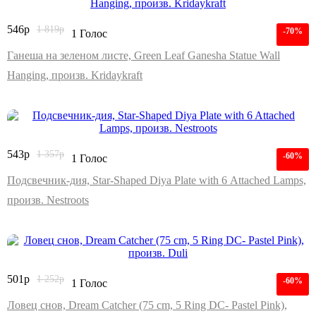
546
р
1 819
р
-70%
1 Голос
Ганеша на зеленом листе, Green Leaf Ganesha Statue Wall
Hanging, произв. Kridaykraft
543
р
1 357
р
-60%
1 Голос
Подсвечник-дия, Star-Shaped Diya Plate with 6 Attached Lamps,
произв. Nestroots
501
р
1 252
р
-60%
1 Голос
Ловец снов, Dream Catcher (75 cm, 5 Ring DC- Pastel Pink),