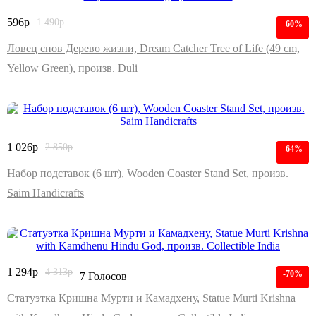
596
р
1 490
р
-60%
Ловец снов Дерево жизни, Dream Catcher Tree of Life (49 cm,
Yellow Green), произв. Duli
1 026
р
2 850
р
-64%
Набор подставок (6 шт), Wooden Coaster Stand Set, произв.
Saim Handicrafts
1 294
р
4 313
р
-70%
7 Голосов
Статуэтка Кришна Мурти и Камадхену, Statue Murti Krishna