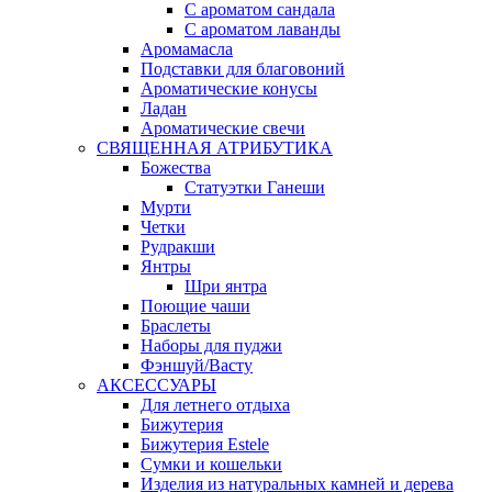
С ароматом сандала
С ароматом лаванды
Аромамасла
Подставки для благовоний
Ароматические конусы
Ладан
Ароматические свечи
СВЯЩЕННАЯ АТРИБУТИКА
Божества
Статуэтки Ганеши
Мурти
Четки
Рудракши
Янтры
Шри янтра
Поющие чаши
Браслеты
Наборы для пуджи
Фэншуй/Васту
АКСЕССУАРЫ
Для летнего отдыха
Бижутерия
Бижутерия Estele
Сумки и кошельки
Изделия из натуральных камней и дерева