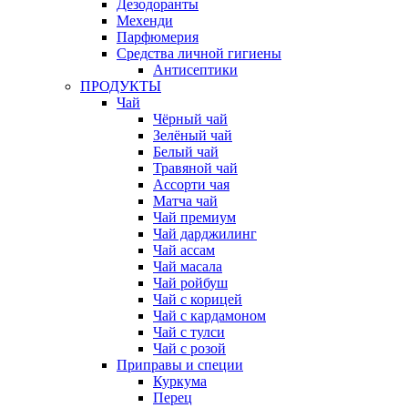
Дезодоранты
Мехенди
Парфюмерия
Средства личной гигиены
Антисептики
ПРОДУКТЫ
Чай
Чёрный чай
Зелёный чай
Белый чай
Травяной чай
Ассорти чая
Матча чай
Чай премиум
Чай дарджилинг
Чай ассам
Чай масала
Чай ройбуш
Чай с корицей
Чай с кардамоном
Чай с тулси
Чай с розой
Приправы и специи
Куркума
Перец