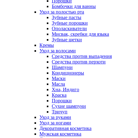
Порошки
Бомбочки для ванны
Уход за полостью рта
Зубные пасты
Зубные порошки
Ополаскиватели
Мисвак, скребки для языка
Зубные щетки
Кремы
Уход за волосами
Средства против выпадения
Средства против перхоти
Шампуни
Кондиционеры
Маски
Масла
Хна, Индиго
Краска
Порошки
Сухие шампуни
Тричуп
Уход за руками
Уход за ногами
Декоративная косметика
Мужская косметика