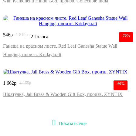
with Kamdhenu Hindu God, произв. Collectible India
546
р
1 819
р
-70%
2 Голоса
Ганеша на красном листе, Red Leaf Ganesha Statue Wall
Hanging, произв. Kridaykraft
1 662
р
4 155
р
-60%
Шкатулка, Jali Brass & Wooden Gift Box, произв. ZYNTIX
Показать еще