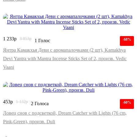
1 233
р
3 853
р
-68%
1 Голос
Янтра Камакхья Деви с аромапалочками (2 шт), Kamakhya
Devi Yantra with Mantra Incense Sticks Set of 2, произв. Vedic
Vaani
453
р
1 132
р
-60%
2 Голоса
Ловец снов с подсветкой, Dream Catcher with Lights (76 cm,
Pink-Green), произв. Duli