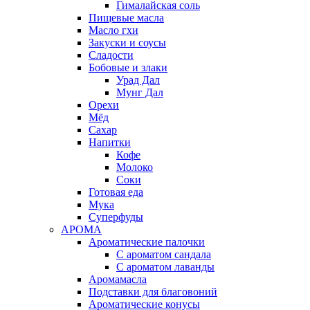
Гималайская соль
Пищевые масла
Масло гхи
Закуски и соусы
Сладости
Бобовые и злаки
Урад Дал
Мунг Дал
Орехи
Мёд
Сахар
Напитки
Кофе
Молоко
Соки
Готовая еда
Мука
Суперфуды
АРОМА
Ароматические палочки
С ароматом сандала
С ароматом лаванды
Аромамасла
Подставки для благовоний
Ароматические конусы