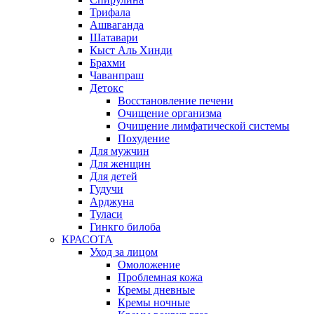
Трифала
Ашваганда
Шатавари
Кыст Аль Хинди
Брахми
Чаванпраш
Детокс
Восстановление печени
Очищение организма
Очищение лимфатической системы
Похудение
Для мужчин
Для женщин
Для детей
Гудучи
Арджуна
Туласи
Гинкго билоба
КРАСОТА
Уход за лицом
Омоложение
Проблемная кожа
Кремы дневные
Кремы ночные