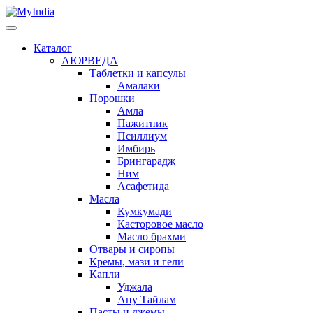
Каталог
АЮРВЕДА
Таблетки и капсулы
Амалаки
Порошки
Амла
Пажитник
Псиллиум
Имбирь
Брингарадж
Ним
Асафетида
Масла
Кумкумади
Касторовое масло
Масло брахми
Отвары и сиропы
Кремы, мази и гели
Капли
Уджала
Ану Тайлам
Пасты и джемы