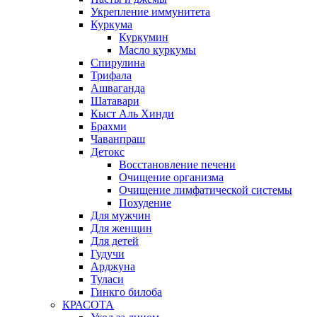
Укрепление иммунитета
Куркума
Куркумин
Масло куркумы
Спирулина
Трифала
Ашваганда
Шатавари
Кыст Аль Хинди
Брахми
Чаванпраш
Детокс
Восстановление печени
Очищение организма
Очищение лимфатической системы
Похудение
Для мужчин
Для женщин
Для детей
Гудучи
Арджуна
Туласи
Гинкго билоба
КРАСОТА