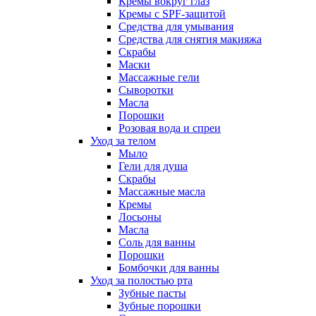
Кремы вокруг глаз
Кремы с SPF-защитой
Средства для умывания
Средства для снятия макияжа
Скрабы
Маски
Массажные гели
Сыворотки
Масла
Порошки
Розовая вода и спреи
Уход за телом
Мыло
Гели для душа
Скрабы
Массажные масла
Кремы
Лосьоны
Масла
Соль для ванны
Порошки
Бомбочки для ванны
Уход за полостью рта
Зубные пасты
Зубные порошки