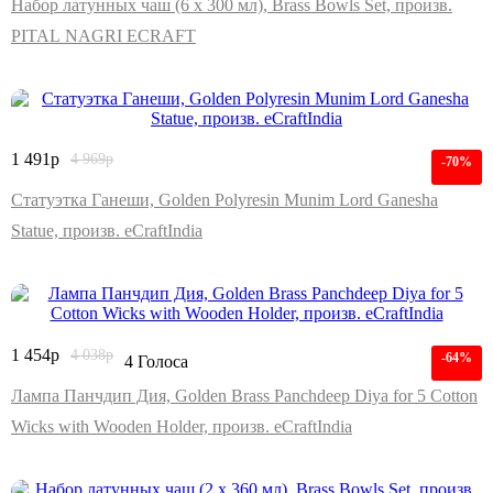
Набор латунных чаш (6 x 300 мл), Brass Bowls Set, произв.
PITAL NAGRI ECRAFT
1 491
р
4 969
р
-70%
Статуэтка Ганеши, Golden Polyresin Munim Lord Ganesha
Statue, произв. eCraftIndia
1 454
р
4 038
р
-64%
4 Голоса
Лампа Панчдип Дия, Golden Brass Panchdeep Diya for 5 Cotton
Wicks with Wooden Holder, произв. eCraftIndia