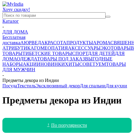
Хочу скидку!
Каталог
-
ДЛЯ ДОМА
Бесплатная
доставка
АЮРВЕДА
КРАСОТА
ПРОДУКТЫ
АРОМА
СВЯЩЕН
АТРИБУТИКА
ГОМЕОПАТИЯ
АКСЕССУАРЫ
ЭКОТОВАРЫ
В
ТОВАРЫ
ТИБЕТСКИЕ ТОВАРЫ
СПОРТ
ДЛЯ ДЕТЕЙ
ДЛЯ
ДОМА
ОДЕЖДА
ТОВАРЫ ПОД ЗАКАЗ
ВЫГОДНЫЕ
НАБОРЫ
АКЦИИ
НОВИНКИ
ХИТЫ
СОВЕТУЕМ
ТОВАРЫ
ДЛЯ МУЖЧИН
-
Предметы декора из Индии
Посуда
Текстиль
Эксклюзивный декор
Для спальни
Для кухни
Предметы декора из Индии
По популярности