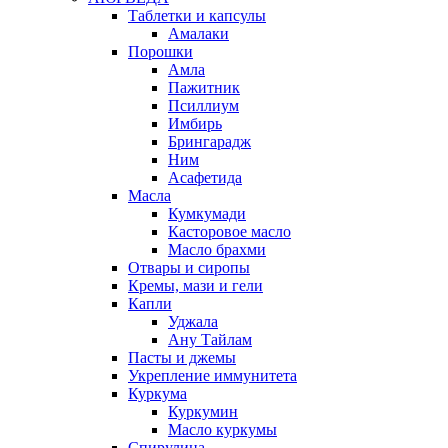
Таблетки и капсулы
Амалаки
Порошки
Амла
Пажитник
Псиллиум
Имбирь
Брингарадж
Ним
Асафетида
Масла
Кумкумади
Касторовое масло
Масло брахми
Отвары и сиропы
Кремы, мази и гели
Капли
Уджала
Ану Тайлам
Пасты и джемы
Укрепление иммунитета
Куркума
Куркумин
Масло куркумы
Спирулина