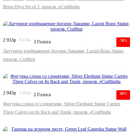
Brass Diya Set of 2, произв. eCraftIndia
2 933
р
9 776
р
-70%
3 Голоса
Латунное изображение богини Лакшми, Laxmi Brass Statue,
произв. Crafthut
2 945
р
7 362
р
-60%
2 Голоса
Фигурка слона со слонятами, Silver Elephant Statue Carries
Three Calves on Its Back and Trunk, произв. eCraftIndia