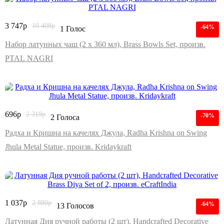
3 747
р
10 408
р
-64%
1 Голос
Набор латунных чаш (2 x 360 мл), Brass Bowls Set, произв.
PTAL NAGRI
696
р
2 319
р
-70%
2 Голоса
Радха и Кришна на качелях Джула, Radha Krishna on Swing
Jhula Metal Statue, произв. Kridaykraft
1 037
р
2 880
р
-64%
13 Голосов
Латунная Дия ручной работы (2 шт), Handcrafted Decorative