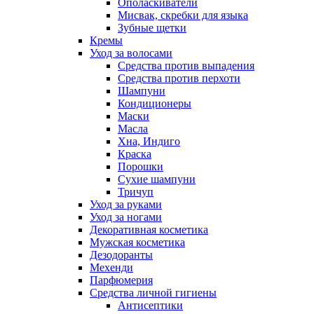
Ополаскиватели
Мисвак, скребки для языка
Зубные щетки
Кремы
Уход за волосами
Средства против выпадения
Средства против перхоти
Шампуни
Кондиционеры
Маски
Масла
Хна, Индиго
Краска
Порошки
Сухие шампуни
Тричуп
Уход за руками
Уход за ногами
Декоративная косметика
Мужская косметика
Дезодоранты
Мехенди
Парфюмерия
Средства личной гигиены
Антисептики