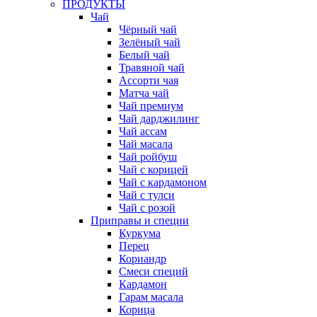
ПРОДУКТЫ
Чай
Чёрный чай
Зелёный чай
Белый чай
Травяной чай
Ассорти чая
Матча чай
Чай премиум
Чай дарджилинг
Чай ассам
Чай масала
Чай ройбуш
Чай с корицей
Чай с кардамоном
Чай с тулси
Чай с розой
Приправы и специи
Куркума
Перец
Кориандр
Смеси специй
Кардамон
Гарам масала
Корица