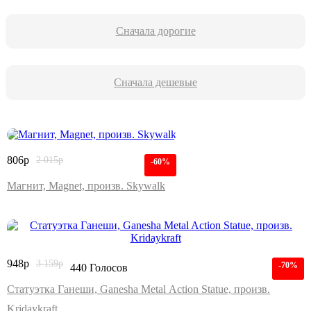
Сначала дорогие
Сначала дешевые
806
р
2 015
р
-60%
Магнит, Magnet, произв. Skywalk
948
р
3 159
р
-70%
440 Голосов
Статуэтка Ганеши, Ganesha Metal Action Statue, произв.
Kridaykraft