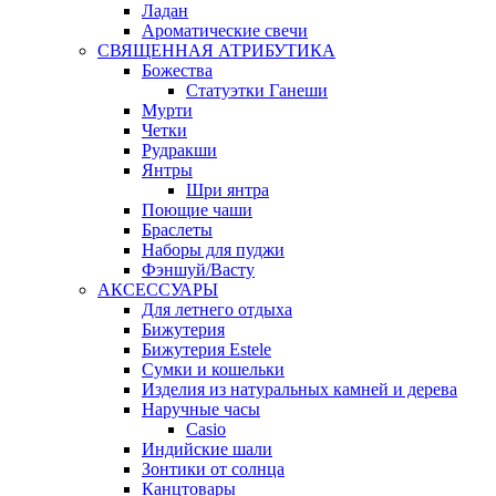
Ладан
Ароматические свечи
СВЯЩЕННАЯ АТРИБУТИКА
Божества
Статуэтки Ганеши
Мурти
Четки
Рудракши
Янтры
Шри янтра
Поющие чаши
Браслеты
Наборы для пуджи
Фэншуй/Васту
АКСЕССУАРЫ
Для летнего отдыха
Бижутерия
Бижутерия Estele
Сумки и кошельки
Изделия из натуральных камней и дерева
Наручные часы
Casio
Индийские шали
Зонтики от солнца
Канцтовары