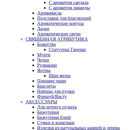
С ароматом сандала
С ароматом лаванды
Аромамасла
Подставки для благовоний
Ароматические конусы
Ладан
Ароматические свечи
СВЯЩЕННАЯ АТРИБУТИКА
Божества
Статуэтки Ганеши
Мурти
Четки
Рудракши
Янтры
Шри янтра
Поющие чаши
Браслеты
Наборы для пуджи
Фэншуй/Васту
АКСЕССУАРЫ
Для летнего отдыха
Бижутерия
Бижутерия Estele
Сумки и кошельки
Изделия из натуральных камней и дерева