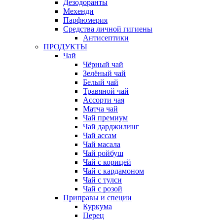
Дезодоранты
Мехенди
Парфюмерия
Средства личной гигиены
Антисептики
ПРОДУКТЫ
Чай
Чёрный чай
Зелёный чай
Белый чай
Травяной чай
Ассорти чая
Матча чай
Чай премиум
Чай дарджилинг
Чай ассам
Чай масала
Чай ройбуш
Чай с корицей
Чай с кардамоном
Чай с тулси
Чай с розой
Приправы и специи
Куркума
Перец