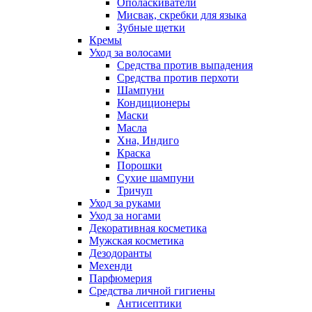
Ополаскиватели
Мисвак, скребки для языка
Зубные щетки
Кремы
Уход за волосами
Средства против выпадения
Средства против перхоти
Шампуни
Кондиционеры
Маски
Масла
Хна, Индиго
Краска
Порошки
Сухие шампуни
Тричуп
Уход за руками
Уход за ногами
Декоративная косметика
Мужская косметика
Дезодоранты
Мехенди
Парфюмерия
Средства личной гигиены
Антисептики