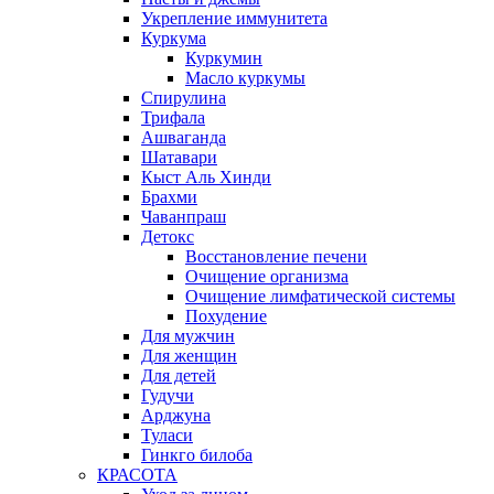
Укрепление иммунитета
Куркума
Куркумин
Масло куркумы
Спирулина
Трифала
Ашваганда
Шатавари
Кыст Аль Хинди
Брахми
Чаванпраш
Детокс
Восстановление печени
Очищение организма
Очищение лимфатической системы
Похудение
Для мужчин
Для женщин
Для детей
Гудучи
Арджуна
Туласи
Гинкго билоба
КРАСОТА