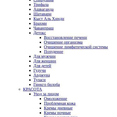
Трифала
Ашваганда
Шатавари
Кыст Аль Хинди
Брахми
Чаванпраш
Детокс
Восстановление печени
Очищение организма
Очищение лимфатической системы
Похудение
Для мужчин
Для женщин
Для детей
Гудучи
Арджуна
Туласи
Гинкго билоба
КРАСОТА
Уход за лицом
Омоложение
Проблемная кожа
Кремы дневные
Кремы ночные