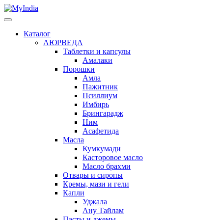
Каталог
АЮРВЕДА
Таблетки и капсулы
Амалаки
Порошки
Амла
Пажитник
Псиллиум
Имбирь
Брингарадж
Ним
Асафетида
Масла
Кумкумади
Касторовое масло
Масло брахми
Отвары и сиропы
Кремы, мази и гели
Капли
Уджала
Ану Тайлам
Пасты и джемы