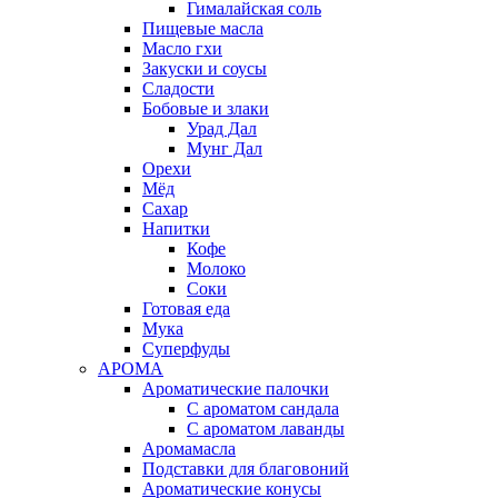
Гималайская соль
Пищевые масла
Масло гхи
Закуски и соусы
Сладости
Бобовые и злаки
Урад Дал
Мунг Дал
Орехи
Мёд
Сахар
Напитки
Кофе
Молоко
Соки
Готовая еда
Мука
Суперфуды
АРОМА
Ароматические палочки
С ароматом сандала
С ароматом лаванды
Аромамасла
Подставки для благовоний
Ароматические конусы