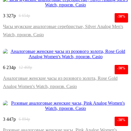
3 327
р
6 654
р
-50%
Часы мужские аналоговые серебристые, Silver Analog Men's
Watch, произв. Casio
6 234
р
12 468
р
-50%
Аналоговые женские часы из розового золота, Rose Gold
Analog Women's Watch, произв. Casio
3 447
р
6 894
р
-50%
Розовые аналоговые женские часы, Pink Analog Women's