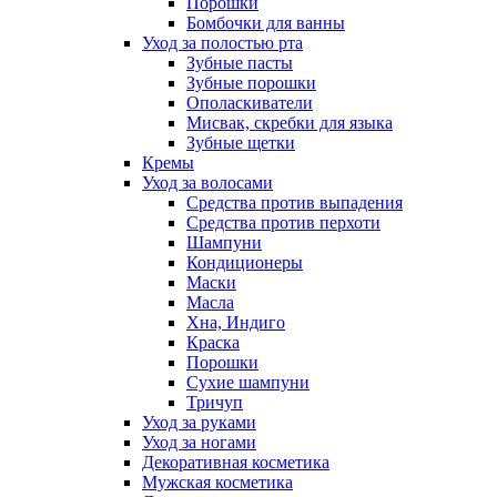
Порошки
Бомбочки для ванны
Уход за полостью рта
Зубные пасты
Зубные порошки
Ополаскиватели
Мисвак, скребки для языка
Зубные щетки
Кремы
Уход за волосами
Средства против выпадения
Средства против перхоти
Шампуни
Кондиционеры
Маски
Масла
Хна, Индиго
Краска
Порошки
Сухие шампуни
Тричуп
Уход за руками
Уход за ногами
Декоративная косметика
Мужская косметика