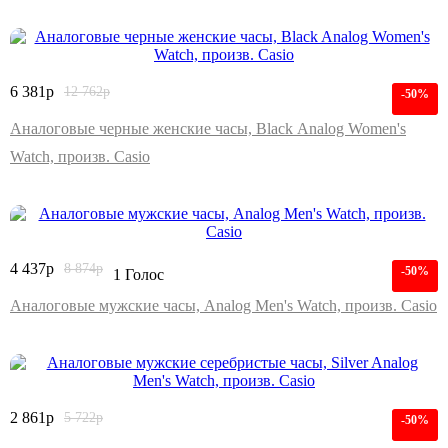
6 381
р
12 762
р
-50%
Аналоговые черные женские часы, Black Analog Women's
Watch, произв. Casio
4 437
р
8 874
р
-50%
1 Голос
Аналоговые мужские часы, Analog Men's Watch, произв. Casio
2 861
р
5 722
р
-50%