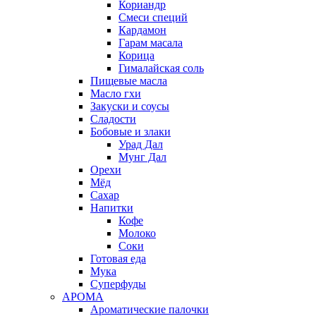
Кориандр
Смеси специй
Кардамон
Гарам масала
Корица
Гималайская соль
Пищевые масла
Масло гхи
Закуски и соусы
Сладости
Бобовые и злаки
Урад Дал
Мунг Дал
Орехи
Мёд
Сахар
Напитки
Кофе
Молоко
Соки
Готовая еда
Мука
Суперфуды
АРОМА
Ароматические палочки