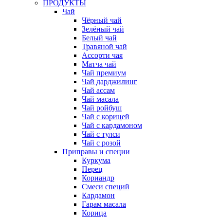
ПРОДУКТЫ
Чай
Чёрный чай
Зелёный чай
Белый чай
Травяной чай
Ассорти чая
Матча чай
Чай премиум
Чай дарджилинг
Чай ассам
Чай масала
Чай ройбуш
Чай с корицей
Чай с кардамоном
Чай с тулси
Чай с розой
Приправы и специи
Куркума
Перец
Кориандр
Смеси специй
Кардамон
Гарам масала
Корица