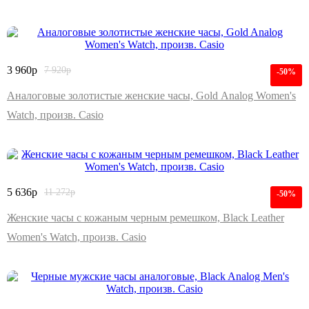
3 960
р
7 920
р
-50%
Аналоговые золотистые женские часы, Gold Analog Women's
Watch, произв. Casio
5 636
р
11 272
р
-50%
Женские часы с кожаным черным ремешком, Black Leather
Women's Watch, произв. Casio