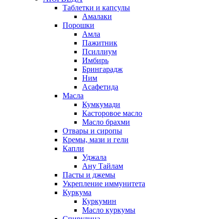
Таблетки и капсулы
Амалаки
Порошки
Амла
Пажитник
Псиллиум
Имбирь
Брингарадж
Ним
Асафетида
Масла
Кумкумади
Касторовое масло
Масло брахми
Отвары и сиропы
Кремы, мази и гели
Капли
Уджала
Ану Тайлам
Пасты и джемы
Укрепление иммунитета
Куркума
Куркумин
Масло куркумы
Спирулина