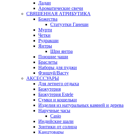
Ладан
Ароматические свечи
СВЯЩЕННАЯ АТРИБУТИКА
Божества
Статуэтки Ганеши
Мурти
Четки
Рудракши
Янтры
Шри янтра
Поющие чаши
Браслеты
Наборы для пуджи
Фэншуй/Васту
АКСЕССУАРЫ
Для летнего отдыха
Бижутерия
Бижутерия Estele
Сумки и кошельки
Изделия из натуральных камней и дерева
Наручные часы
Casio
Индийские шали
Зонтики от солнца
Канцтовары