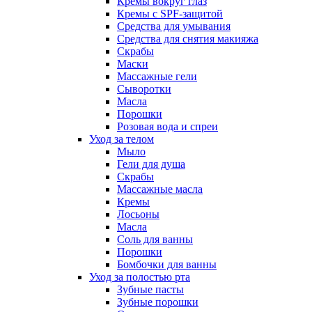
Кремы вокруг глаз
Кремы с SPF-защитой
Средства для умывания
Средства для снятия макияжа
Скрабы
Маски
Массажные гели
Сыворотки
Масла
Порошки
Розовая вода и спреи
Уход за телом
Мыло
Гели для душа
Скрабы
Массажные масла
Кремы
Лосьоны
Масла
Соль для ванны
Порошки
Бомбочки для ванны
Уход за полостью рта
Зубные пасты
Зубные порошки