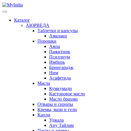
Каталог
АЮРВЕДА
Таблетки и капсулы
Амалаки
Порошки
Амла
Пажитник
Псиллиум
Имбирь
Брингарадж
Ним
Асафетида
Масла
Кумкумади
Касторовое масло
Масло брахми
Отвары и сиропы
Кремы, мази и гели
Капли
Уджала
Ану Тайлам
Пасты и джемы