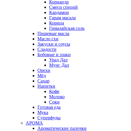
Кориандр
Смеси специй
Кардамон
Гарам масала
Корица
Гималайская соль
Пищевые масла
Масло гхи
Закуски и соусы
Сладости
Бобовые и злаки
Урад Дал
Мунг Дал
Орехи
Мёд
Сахар
Напитки
Кофе
Молоко
Соки
Готовая еда
Мука
Суперфуды
АРОМА
Ароматические палочки