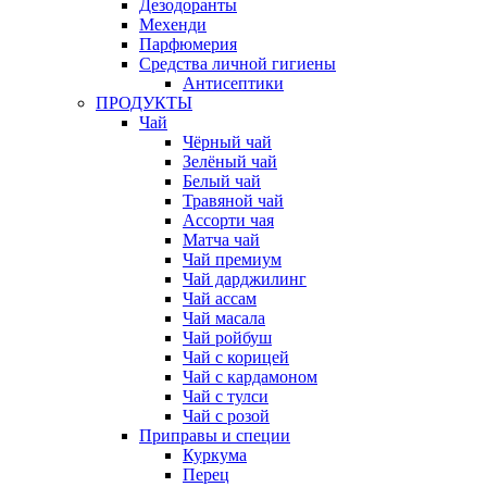
Дезодоранты
Мехенди
Парфюмерия
Средства личной гигиены
Антисептики
ПРОДУКТЫ
Чай
Чёрный чай
Зелёный чай
Белый чай
Травяной чай
Ассорти чая
Матча чай
Чай премиум
Чай дарджилинг
Чай ассам
Чай масала
Чай ройбуш
Чай с корицей
Чай с кардамоном
Чай с тулси
Чай с розой
Приправы и специи
Куркума
Перец