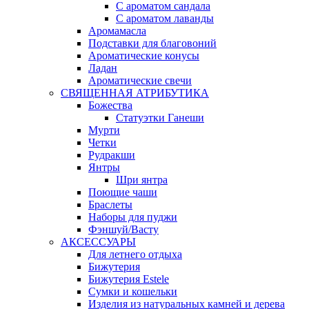
С ароматом сандала
С ароматом лаванды
Аромамасла
Подставки для благовоний
Ароматические конусы
Ладан
Ароматические свечи
СВЯЩЕННАЯ АТРИБУТИКА
Божества
Статуэтки Ганеши
Мурти
Четки
Рудракши
Янтры
Шри янтра
Поющие чаши
Браслеты
Наборы для пуджи
Фэншуй/Васту
АКСЕССУАРЫ
Для летнего отдыха
Бижутерия
Бижутерия Estele
Сумки и кошельки
Изделия из натуральных камней и дерева