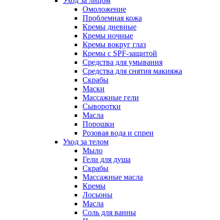
Уход за лицом
Омоложение
Проблемная кожа
Кремы дневные
Кремы ночные
Кремы вокруг глаз
Кремы с SPF-защитой
Средства для умывания
Средства для снятия макияжа
Скрабы
Маски
Массажные гели
Сыворотки
Масла
Порошки
Розовая вода и спреи
Уход за телом
Мыло
Гели для душа
Скрабы
Массажные масла
Кремы
Лосьоны
Масла
Соль для ванны