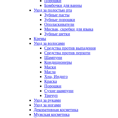
Порошки
Бомбочки для ванны
Уход за полостью рта
Зубные пасты
Зубные порошки
Ополаскиватели
Мисвак, скребки для языка
Зубные щетки
Кремы
Уход за волосами
Средства против выпадения
Средства против перхоти
Шампуни
Кондиционеры
Маски
Масла
Хна, Индиго
Краска
Порошки
Сухие шампуни
Тричуп
Уход за руками
Уход за ногами
Декоративная косметика
Мужская косметика