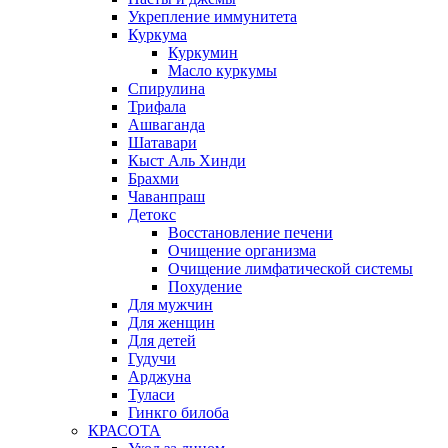
Укрепление иммунитета
Куркума
Куркумин
Масло куркумы
Спирулина
Трифала
Ашваганда
Шатавари
Кыст Аль Хинди
Брахми
Чаванпраш
Детокс
Восстановление печени
Очищение организма
Очищение лимфатической системы
Похудение
Для мужчин
Для женщин
Для детей
Гудучи
Арджуна
Туласи
Гинкго билоба
КРАСОТА