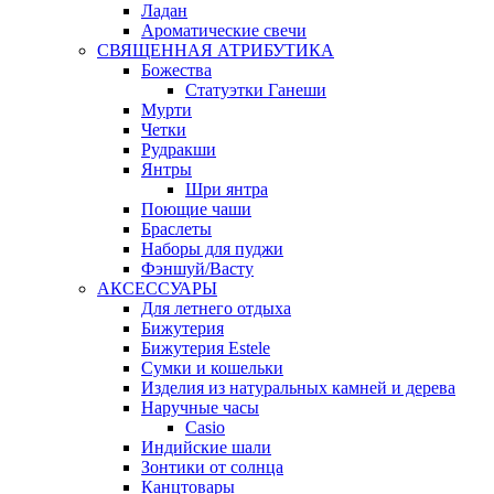
Ладан
Ароматические свечи
СВЯЩЕННАЯ АТРИБУТИКА
Божества
Статуэтки Ганеши
Мурти
Четки
Рудракши
Янтры
Шри янтра
Поющие чаши
Браслеты
Наборы для пуджи
Фэншуй/Васту
АКСЕССУАРЫ
Для летнего отдыха
Бижутерия
Бижутерия Estele
Сумки и кошельки
Изделия из натуральных камней и дерева
Наручные часы
Casio
Индийские шали
Зонтики от солнца
Канцтовары