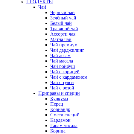
ПРОДУКТЫ
Чай
Чёрный чай
Зелёный чай
Белый чай
Травяной чай
Ассорти чая
Матча чай
Чай премиум
Чай дарджилинг
Чай ассам
Чай масала
Чай ройбуш
Чай с корицей
Чай с кардамоном
Чай с тулси
Чай с розой
Приправы и специи
Куркума
Перец
Кориандр
Смеси специй
Кардамон
Гарам масала
Корица