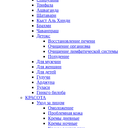
Трифала
Ашваганда
Шатавари
Кыст Аль Хинди
Брахми
Чаванпраш
Детокс
Восстановление печени
Очищение организма
Очищение лимфатической системы
Похудение
Для мужчин
Для женщин
Для детей
Гудучи
Арджуна
Туласи
Гинкго билоба
КРАСОТА
Уход за лицом
Омоложение
Проблемная кожа
Кремы дневные
Кремы ночные