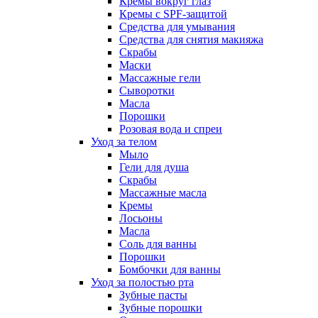
Кремы вокруг глаз
Кремы с SPF-защитой
Средства для умывания
Средства для снятия макияжа
Скрабы
Маски
Массажные гели
Сыворотки
Масла
Порошки
Розовая вода и спреи
Уход за телом
Мыло
Гели для душа
Скрабы
Массажные масла
Кремы
Лосьоны
Масла
Соль для ванны
Порошки
Бомбочки для ванны
Уход за полостью рта
Зубные пасты
Зубные порошки