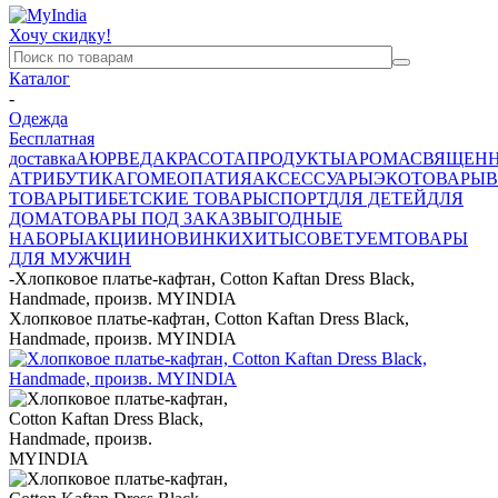
Хочу скидку!
Каталог
-
Одежда
Бесплатная
доставка
АЮРВЕДА
КРАСОТА
ПРОДУКТЫ
АРОМА
СВЯЩЕН
АТРИБУТИКА
ГОМЕОПАТИЯ
АКСЕССУАРЫ
ЭКОТОВАРЫ
В
ТОВАРЫ
ТИБЕТСКИЕ ТОВАРЫ
СПОРТ
ДЛЯ ДЕТЕЙ
ДЛЯ
ДОМА
ТОВАРЫ ПОД ЗАКАЗ
ВЫГОДНЫЕ
НАБОРЫ
АКЦИИ
НОВИНКИ
ХИТЫ
СОВЕТУЕМ
ТОВАРЫ
ДЛЯ МУЖЧИН
-
Хлопковое платье-кафтан, Cotton Kaftan Dress Black,
Handmade, произв. MYINDIA
Хлопковое платье-кафтан, Cotton Kaftan Dress Black,
Handmade, произв. MYINDIA