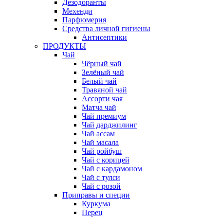
Дезодоранты
Мехенди
Парфюмерия
Средства личной гигиены
Антисептики
ПРОДУКТЫ
Чай
Чёрный чай
Зелёный чай
Белый чай
Травяной чай
Ассорти чая
Матча чай
Чай премиум
Чай дарджилинг
Чай ассам
Чай масала
Чай ройбуш
Чай с корицей
Чай с кардамоном
Чай с тулси
Чай с розой
Приправы и специи
Куркума
Перец