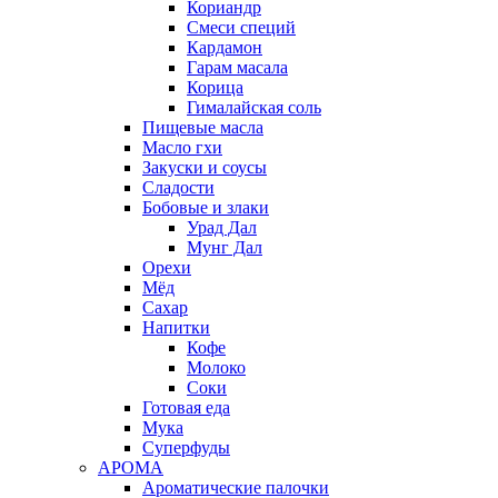
Кориандр
Смеси специй
Кардамон
Гарам масала
Корица
Гималайская соль
Пищевые масла
Масло гхи
Закуски и соусы
Сладости
Бобовые и злаки
Урад Дал
Мунг Дал
Орехи
Мёд
Сахар
Напитки
Кофе
Молоко
Соки
Готовая еда
Мука
Суперфуды
АРОМА
Ароматические палочки