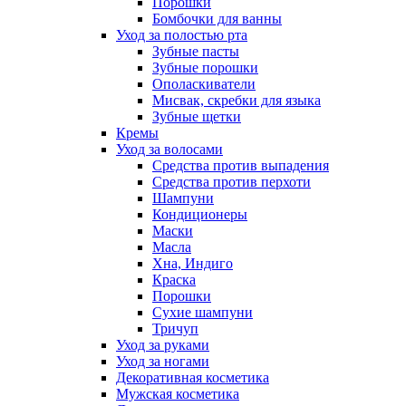
Порошки
Бомбочки для ванны
Уход за полостью рта
Зубные пасты
Зубные порошки
Ополаскиватели
Мисвак, скребки для языка
Зубные щетки
Кремы
Уход за волосами
Средства против выпадения
Средства против перхоти
Шампуни
Кондиционеры
Маски
Масла
Хна, Индиго
Краска
Порошки
Сухие шампуни
Тричуп
Уход за руками
Уход за ногами
Декоративная косметика
Мужская косметика