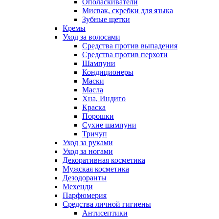
Ополаскиватели
Мисвак, скребки для языка
Зубные щетки
Кремы
Уход за волосами
Средства против выпадения
Средства против перхоти
Шампуни
Кондиционеры
Маски
Масла
Хна, Индиго
Краска
Порошки
Сухие шампуни
Тричуп
Уход за руками
Уход за ногами
Декоративная косметика
Мужская косметика
Дезодоранты
Мехенди
Парфюмерия
Средства личной гигиены
Антисептики