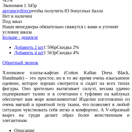
-
45
%
Экономия
1 345
р
авторизуйтесь
чтобы получить 83 бонусных балла
Нет в наличии
Под заказ
Наши менеджеры обязательно свяжутся с вами и уточнят
условия заказа
Больше - дешевле
Добавить 2 шт
1 596р
Скидка 2%
Добавить 4 шт
1 563р
Скидка 4%
Обратный звонок
Хлопковое платье-кафтан (Cotton Kaftan Dress Black,
Handmade) – это простое, но в то же время очень изысканное
одеяние, которое хорошо смотрится и сидит на всех типах
фигуры. Оно зрительно вытягивает силуэт, весьма удачно
подчеркивает талию и в сочетании с туфлями на каблуках
обеспечит вам море комплиментов! Изделие изготовлено из
очень мягкой и приятной телу ткани, что позволяет в любой
ситуации чувствовать себя легко и комфортно. А V-образный
вырез на груди делает образ более женственным и
элегантным.
Описание