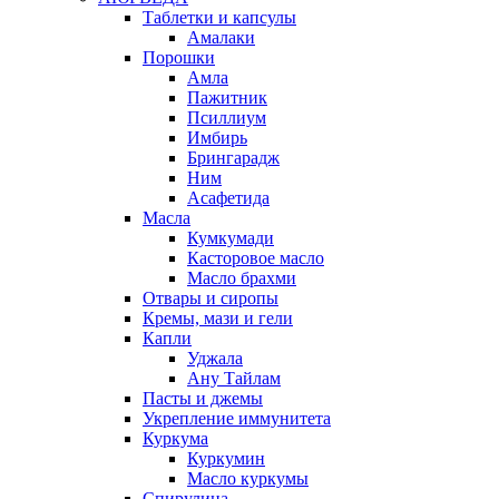
Таблетки и капсулы
Амалаки
Порошки
Амла
Пажитник
Псиллиум
Имбирь
Брингарадж
Ним
Асафетида
Масла
Кумкумади
Касторовое масло
Масло брахми
Отвары и сиропы
Кремы, мази и гели
Капли
Уджала
Ану Тайлам
Пасты и джемы
Укрепление иммунитета
Куркума
Куркумин
Масло куркумы
Спирулина