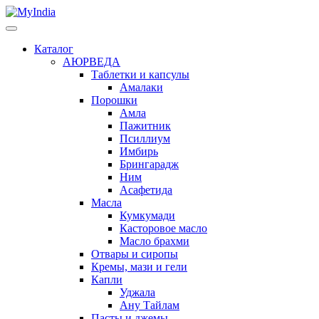
Каталог
АЮРВЕДА
Таблетки и капсулы
Амалаки
Порошки
Амла
Пажитник
Псиллиум
Имбирь
Брингарадж
Ним
Асафетида
Масла
Кумкумади
Касторовое масло
Масло брахми
Отвары и сиропы
Кремы, мази и гели
Капли
Уджала
Ану Тайлам
Пасты и джемы