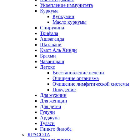
Укрепление иммунитета
Куркума
Куркумин
Масло куркумы
Спирулина
Трифала
Ашваганда
Шатавари
Кыст Аль Хинди
Брахми
Чаванпраш
Детокс
Восстановление печени
Очищение организма
Очищение лимфатической системы
Похудение
Для мужчин
Для женщин
Для детей
Гудучи
Арджуна
Туласи
Гинкго билоба
КРАСОТА