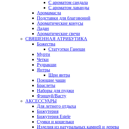
С ароматом сандала
С ароматом лаванды
Аромамасла
Подставки для благовоний
Ароматические конусы
Ладан
Ароматические свечи
СВЯЩЕННАЯ АТРИБУТИКА
Божества
Статуэтки Ганеши
Мурти
Четки
Рудракши
Янтры
Шри янтра
Поющие чаши
Браслеты
Наборы для пуджи
Фэншуй/Васту
АКСЕССУАРЫ
Для летнего отдыха
Бижутерия
Бижутерия Estele
Сумки и кошельки
Изделия из натуральных камней и дерева