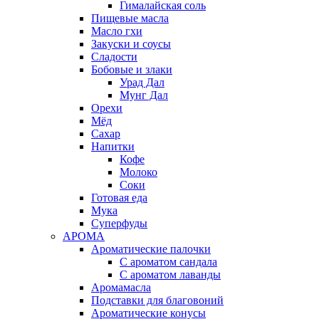
Гималайская соль
Пищевые масла
Масло гхи
Закуски и соусы
Сладости
Бобовые и злаки
Урад Дал
Мунг Дал
Орехи
Мёд
Сахар
Напитки
Кофе
Молоко
Соки
Готовая еда
Мука
Суперфуды
АРОМА
Ароматические палочки
С ароматом сандала
С ароматом лаванды
Аромамасла
Подставки для благовоний
Ароматические конусы