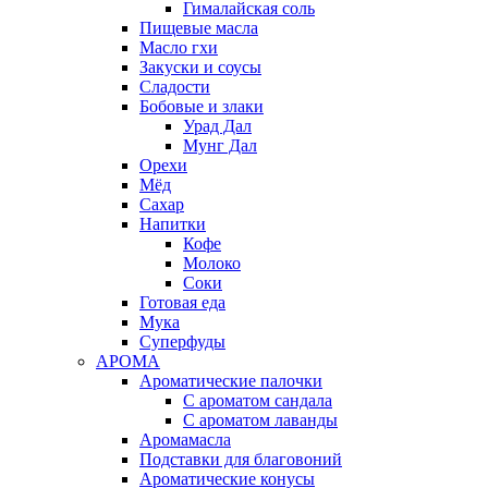
Гималайская соль
Пищевые масла
Масло гхи
Закуски и соусы
Сладости
Бобовые и злаки
Урад Дал
Мунг Дал
Орехи
Мёд
Сахар
Напитки
Кофе
Молоко
Соки
Готовая еда
Мука
Суперфуды
АРОМА
Ароматические палочки
С ароматом сандала
С ароматом лаванды
Аромамасла
Подставки для благовоний
Ароматические конусы