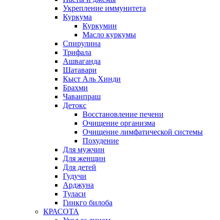
Укрепление иммунитета
Куркума
Куркумин
Масло куркумы
Спирулина
Трифала
Ашваганда
Шатавари
Кыст Аль Хинди
Брахми
Чаванпраш
Детокс
Восстановление печени
Очищение организма
Очищение лимфатической системы
Похудение
Для мужчин
Для женщин
Для детей
Гудучи
Арджуна
Туласи
Гинкго билоба
КРАСОТА