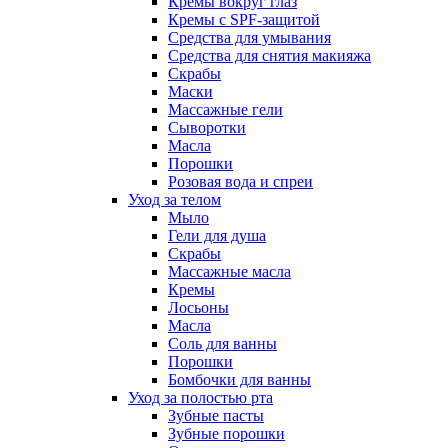
Кремы вокруг глаз
Кремы с SPF-защитой
Средства для умывания
Средства для снятия макияжа
Скрабы
Маски
Массажные гели
Сыворотки
Масла
Порошки
Розовая вода и спреи
Уход за телом
Мыло
Гели для душа
Скрабы
Массажные масла
Кремы
Лосьоны
Масла
Соль для ванны
Порошки
Бомбочки для ванны
Уход за полостью рта
Зубные пасты
Зубные порошки