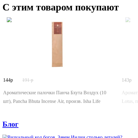
С этим товаром покупают
144
191
143
Ароматические палочки Панча Бхута Воздух (10
Аромати
шт), Pancha Bhuta Incense Air, произв. Isha Life
Lotus, п
Блог