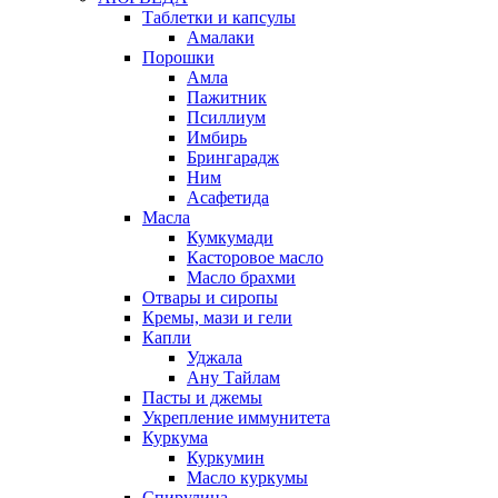
Таблетки и капсулы
Амалаки
Порошки
Амла
Пажитник
Псиллиум
Имбирь
Брингарадж
Ним
Асафетида
Масла
Кумкумади
Касторовое масло
Масло брахми
Отвары и сиропы
Кремы, мази и гели
Капли
Уджала
Ану Тайлам
Пасты и джемы
Укрепление иммунитета
Куркума
Куркумин
Масло куркумы
Спирулина