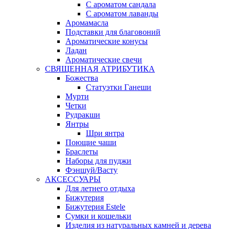
С ароматом сандала
С ароматом лаванды
Аромамасла
Подставки для благовоний
Ароматические конусы
Ладан
Ароматические свечи
СВЯЩЕННАЯ АТРИБУТИКА
Божества
Статуэтки Ганеши
Мурти
Четки
Рудракши
Янтры
Шри янтра
Поющие чаши
Браслеты
Наборы для пуджи
Фэншуй/Васту
АКСЕССУАРЫ
Для летнего отдыха
Бижутерия
Бижутерия Estele
Сумки и кошельки
Изделия из натуральных камней и дерева