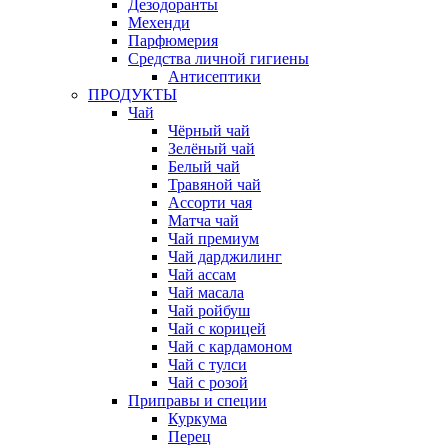
Дезодоранты
Мехенди
Парфюмерия
Средства личной гигиены
Антисептики
ПРОДУКТЫ
Чай
Чёрный чай
Зелёный чай
Белый чай
Травяной чай
Ассорти чая
Матча чай
Чай премиум
Чай дарджилинг
Чай ассам
Чай масала
Чай ройбуш
Чай с корицей
Чай с кардамоном
Чай с тулси
Чай с розой
Приправы и специи
Куркума
Перец