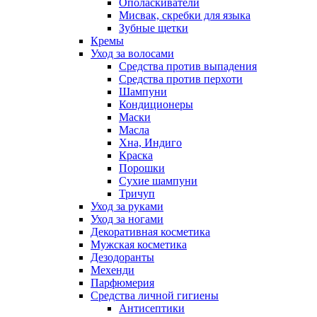
Ополаскиватели
Мисвак, скребки для языка
Зубные щетки
Кремы
Уход за волосами
Средства против выпадения
Средства против перхоти
Шампуни
Кондиционеры
Маски
Масла
Хна, Индиго
Краска
Порошки
Сухие шампуни
Тричуп
Уход за руками
Уход за ногами
Декоративная косметика
Мужская косметика
Дезодоранты
Мехенди
Парфюмерия
Средства личной гигиены
Антисептики