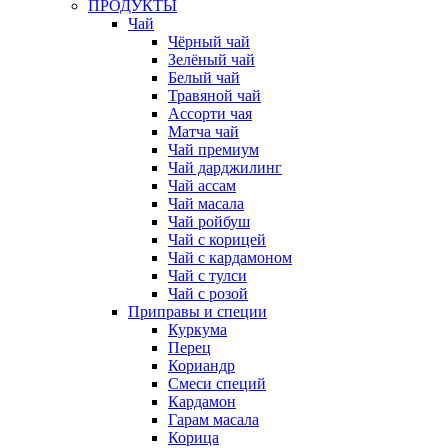
ПРОДУКТЫ
Чай
Чёрный чай
Зелёный чай
Белый чай
Травяной чай
Ассорти чая
Матча чай
Чай премиум
Чай дарджилинг
Чай ассам
Чай масала
Чай ройбуш
Чай с корицей
Чай с кардамоном
Чай с тулси
Чай с розой
Приправы и специи
Куркума
Перец
Кориандр
Смеси специй
Кардамон
Гарам масала
Корица