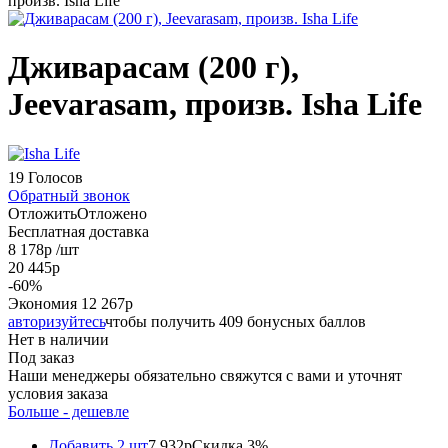
Дживарасам (200 г),
Jeevarasam, произв. Isha Life
19 Голосов
Обратный звонок
Отложить
Отложено
Бесплатная доставка
8 178
р
/шт
20 445
р
-
60
%
Экономия
12 267
р
авторизуйтесь
чтобы получить 409 бонусных баллов
Нет в наличии
Под заказ
Наши менеджеры обязательно свяжутся с вами и уточнят
условия заказа
Больше - дешевле
Добавить 2 шт
7 932р
Скидка 3%