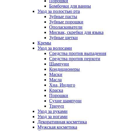
Порошки
Бомбочки для ванны
Уход за полостью рта
Зубные пасты
Зубные порошки
Ополаскиватели
Мисвак, скребки для языка
Зубные щетки
Кремы
Уход за волосами
Средства против выпадения
Средства против перхоти
Шампуни
Кондиционеры
Маски
Масла
Хна, Индиго
Краска
Порошки
Сухие шампуни
Тричуп
Уход за руками
Уход за ногами
Декоративная косметика
Мужская косметика