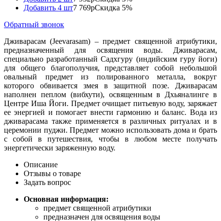
Добавить 4 шт
7 769р
Скидка 5%
Обратный звонок
Дживарасам (Jeevarasam) – предмет священной атрибутики,
предназначенный для освящения воды. Дживарасам,
специально разработанный Садхгуру (индийским гуру йоги)
для общего благополучия, представляет собой небольшой
овальный предмет из полированного металла, вокруг
которого обвивается змея в защитной позе. Дживарасам
наполнен пеплом (вибхути), освященным в Дхьяналинге в
Центре Иша Йоги. Предмет очищает питьевую воду, заряжает
ее энергией и помогает внести гармонию и баланс. Вода из
дживарасама также применяется в различных ритуалах и в
церемонии пуджи. Предмет можно использовать дома и брать
с собой в путешествия, чтобы в любом месте получать
энергетически заряженную воду.
Описание
Отзывы о товаре
Задать вопрос
Основная информация:
предмет священной атрибутики
предназначен для освящения воды