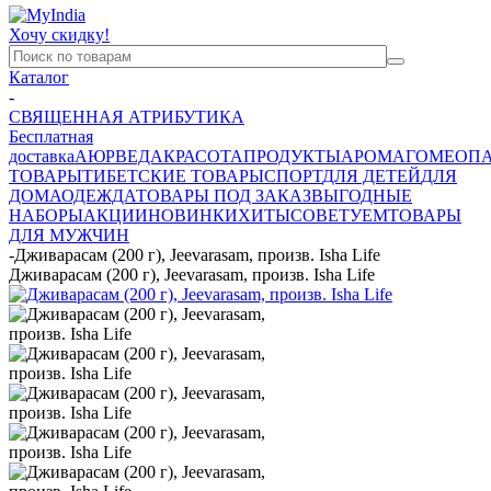
Хочу скидку!
Каталог
-
СВЯЩЕННАЯ АТРИБУТИКА
Бесплатная
доставка
АЮРВЕДА
КРАСОТА
ПРОДУКТЫ
АРОМА
ГОМЕОП
ТОВАРЫ
ТИБЕТСКИЕ ТОВАРЫ
СПОРТ
ДЛЯ ДЕТЕЙ
ДЛЯ
ДОМА
ОДЕЖДА
ТОВАРЫ ПОД ЗАКАЗ
ВЫГОДНЫЕ
НАБОРЫ
АКЦИИ
НОВИНКИ
ХИТЫ
СОВЕТУЕМ
ТОВАРЫ
ДЛЯ МУЖЧИН
-
Дживарасам (200 г), Jeevarasam, произв. Isha Life
Дживарасам (200 г), Jeevarasam, произв. Isha Life