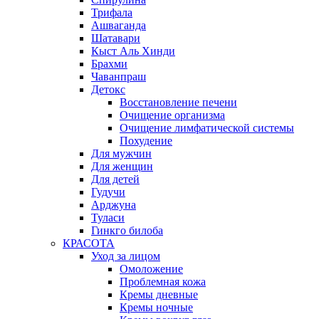
Трифала
Ашваганда
Шатавари
Кыст Аль Хинди
Брахми
Чаванпраш
Детокс
Восстановление печени
Очищение организма
Очищение лимфатической системы
Похудение
Для мужчин
Для женщин
Для детей
Гудучи
Арджуна
Туласи
Гинкго билоба
КРАСОТА
Уход за лицом
Омоложение
Проблемная кожа
Кремы дневные
Кремы ночные