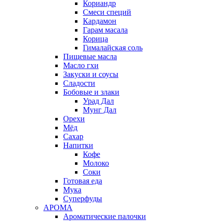
Кориандр
Смеси специй
Кардамон
Гарам масала
Корица
Гималайская соль
Пищевые масла
Масло гхи
Закуски и соусы
Сладости
Бобовые и злаки
Урад Дал
Мунг Дал
Орехи
Мёд
Сахар
Напитки
Кофе
Молоко
Соки
Готовая еда
Мука
Суперфуды
АРОМА
Ароматические палочки