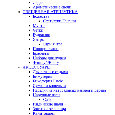
Ладан
Ароматические свечи
СВЯЩЕННАЯ АТРИБУТИКА
Божества
Статуэтки Ганеши
Мурти
Четки
Рудракши
Янтры
Шри янтра
Поющие чаши
Браслеты
Наборы для пуджи
Фэншуй/Васту
АКСЕССУАРЫ
Для летнего отдыха
Бижутерия
Бижутерия Estele
Сумки и кошельки
Изделия из натуральных камней и дерева
Наручные часы
Casio
Индийские шали
Зонтики от солнца
Канцтовары