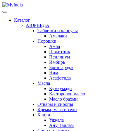
Каталог
АЮРВЕДА
Таблетки и капсулы
Амалаки
Порошки
Амла
Пажитник
Псиллиум
Имбирь
Брингарадж
Ним
Асафетида
Масла
Кумкумади
Касторовое масло
Масло брахми
Отвары и сиропы
Кремы, мази и гели
Капли
Уджала
Ану Тайлам
Пасты и джемы